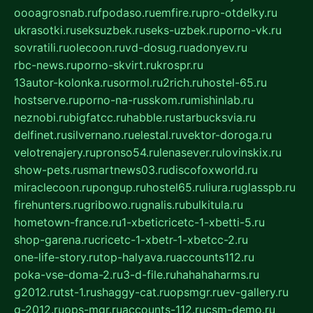
oooagrosnab.ru
fpodaso.ru
emfire.ru
pro-otdelky.ru
ukrasotki.ru
seksuzbek.ru
seks-uzbek.ru
porno-vk.ru
sovratili.ru
olecoon.ru
vd-dosug.ru
adonyev.ru
rbc-news.ru
porno-skvirt.ru
krospr.ru
13autor-kolonka.ru
sormol.ru
2rich.ru
hostel-65.ru
hostserve.ru
porno-na-russkom.ru
mishinlab.ru
neznobi.ru
bigfatcc.ru
habble.ru
starbucksvia.ru
delfinet.ru
silvernano.ru
elestal.ru
vektor-doroga.ru
velotrenajery.ru
pronso54.ru
lenasever.ru
lovinskix.ru
show-pets.ru
smartnews03.ru
discofoxworld.ru
miraclecoon.ru
pongup.ru
hostel65.ru
liura.ru
glasspb.ru
firehunters.ru
gribowo.ru
gnalis.ru
bulkitula.ru
hometown-france.ru
1-xbeticricetc-1-xbetti-5.ru
shop-garena.ru
cricetc-1-xbetr-1-xbetcc-2.ru
one-life-story.ru
top-halyava.ru
accounts112.ru
poka-vse-doma-2.ru
3-d-file.ru
hahahaharms.ru
g2012.ru
tst-1.ru
shaggy-cat.ru
opsmgr.ru
ev-gallery.ru
g-2012.ru
ops-mgr.ru
accounts-112.ru
csm-demo.ru