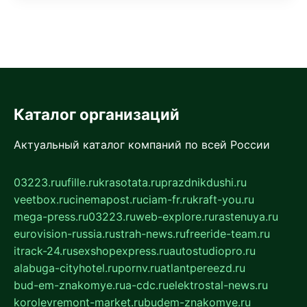
Каталог организаций
Актуальный каталог компаний по всей России
03223.ru
ufille.ru
krasotata.ru
prazdnikdushi.ru
veetbox.ru
cinemapost.ru
ciam-fr.ru
kraft-you.ru
mega-press.ru
03223.ru
web-explore.ru
rastenuya.ru
eurovision-russia.ru
strah-news.ru
freeride-team.ru
itrack-24.ru
sexshopexpress.ru
autostudiopro.ru
alabuga-cityhotel.ru
pornv.ru
atlantpereezd.ru
bud-em-znakomye.ru
a-cdc.ru
elektrostal-news.ru
korolevremont-market.ru
budem-znakomye.ru