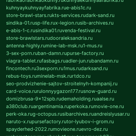
kuhnyaykuhnyayfabrika.ru
e-abis1c.ru
store-brawl-stars.ru
kts-services.ru
dark-sand.ru
sindika-01.ru
sp-life.ru
x-legion.ru
sib-archives.ru
e-abis-1-c.ru
sindika01.ru
venda-festival.ru
store-brawlstars.ru
dooraleksandria.ru
antenna-highly.ru
mine-lab-msk.ru
1-mus.ru
3-sex-porn.ru
ban-damn.ru
purse-factory.ru
viagra-tablet.ru
fasbags.ru
adler-jun.ru
bandamn.ru
fincontech.ru
3sexporn.ru
1mus.ru
darksand.ru
rebus-toys.ru
minelab-msk.ru
rtdco.ru
seo-prodvizhenie-sajtov-stroitelnyh-kompanij.ru
card-voice.ru
rulonnyygazon177.ru
snow-guard.ru
domizbrusa-9x12spb.ru
demaholding.ru
aalse.ru
a380club.ru
argentinamia.ru
perkoka.ru
movie-one.ru
perk-oka.ru
g-octopus.ru
sibarchives.ru
andreislyusar.ru
naruto-x.ru
pursefactory.ru
tor-lyubov-i-grom.ru
spayderhed-2022.ru
movieone.ru
evro-dez.ru