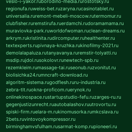
veslo-i-yakor.ru
borodino-media.ru
rostotsky.ru
regionufa.ru
weiss-bet.ru
zaryna.ru
casinotablet.ru
universalia.ru
remont-mebeli-moscow.ru
termomur.ru
clubfisher.ru
remstirufa.ru
erdamchi.ru
doramamama.ru
muraviovka-park.ru
worldofwoman.ru
clean-dreams.ru
arkrym.ru
kristinita.ru
dircomputer.ru
healthenter.ru
textexperts.ru
pivnaya-kruzhka.ru
kinofilmy-2021.ru
demolalapaluza.ru
tanyavanya.ru
remstir-tolyatti.ru
msdip.ru
jdol.ru
sokolovr.ru
newtech-spb.ru
rezemkleim.ru
massage-tai.ru
seonub.ru
zvonitut.ru
biolisichka24.ru
mncraft-download.ru
algoritm-sistema.ru
godflesh.ru
ru-industria.ru
zebra-tlt.ru
okna-proficom.ru
erynok.ru
onlinekinospace.ru
startupstudio-fefu.ru
zarges-ru.ru
gegenjustizunrecht.ru
autobalashov.ru
utrovortu.ru
spiski-firm.ru
elara-m.ru
kinomusorka.ru
mkcslava.ru
2bets.ru
vintovoykompressor.ru
birminghamvsfulham.ru
sarmat-komp.ru
pioneeri.ru