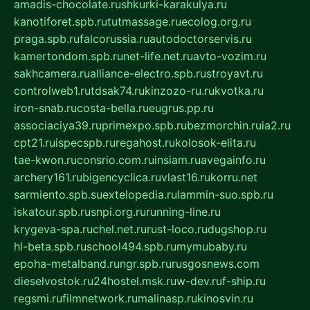
amadis-chocolate.ru
shkurki-karakulya.ru
kanotiforet.spb.ru
tutmassage.ru
ecolog.org.ru
praga.spb.ru
falcorussia.ru
autodoctorservis.ru
kamertondom.spb.ru
net-life.net.ru
avto-vozim.ru
sakhcamera.ru
alliance-electro.spb.ru
stroyavt.ru
controlweb1.ru
tdsak74.ru
kinzozo-ru.ru
kvotka.ru
iron-snab.ru
costa-bella.ru
eugrus.pp.ru
associaciya39.ru
primexpo.spb.ru
bezmorchin.ru
ia2.ru
cpt21.ru
ispecspb.ru
regahost.ru
kolosok-elita.ru
tae-kwon.ru
consrio.com.ru
insiam.ru
avegainfo.ru
archery161.ru
bigencyclica.ru
vlast16.ru
korru.net
sarmiento.spb.su
extelopedia.ru
lammin-suo.spb.ru
iskatour.spb.ru
snpi.org.ru
running-line.ru
krygeva-spa.ru
chel.net.ru
rust-loco.ru
dugshop.ru
hl-beta.spb.ru
school494.spb.ru
mymubaby.ru
epoha-metalband.ru
ngr.spb.ru
rusgosnews.com
dieselvostok.ru
24hostel.msk.ru
w-dev.ru
f-ship.ru
regsmi.ru
filmnetwork.ru
malinasp.ru
kinosvin.ru