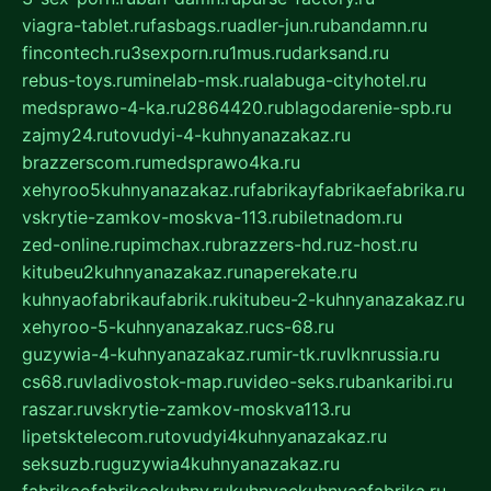
viagra-tablet.ru
fasbags.ru
adler-jun.ru
bandamn.ru
fincontech.ru
3sexporn.ru
1mus.ru
darksand.ru
rebus-toys.ru
minelab-msk.ru
alabuga-cityhotel.ru
medsprawo-4-ka.ru
2864420.ru
blagodarenie-spb.ru
zajmy24.ru
tovudyi-4-kuhnyanazakaz.ru
brazzerscom.ru
medsprawo4ka.ru
xehyroo5kuhnyanazakaz.ru
fabrikayfabrikaefabrika.ru
vskrytie-zamkov-moskva-113.ru
biletnadom.ru
zed-online.ru
pimchax.ru
brazzers-hd.ru
z-host.ru
kitubeu2kuhnyanazakaz.ru
naperekate.ru
kuhnyaofabrikaufabrik.ru
kitubeu-2-kuhnyanazakaz.ru
xehyroo-5-kuhnyanazakaz.ru
cs-68.ru
guzywia-4-kuhnyanazakaz.ru
mir-tk.ru
vlknrussia.ru
cs68.ru
vladivostok-map.ru
video-seks.ru
bankaribi.ru
raszar.ru
vskrytie-zamkov-moskva113.ru
lipetsktelecom.ru
tovudyi4kuhnyanazakaz.ru
seksuzb.ru
guzywia4kuhnyanazakaz.ru
fabrikaofabrikaokuhny.ru
kuhnyaekuhnyaafabrika.ru