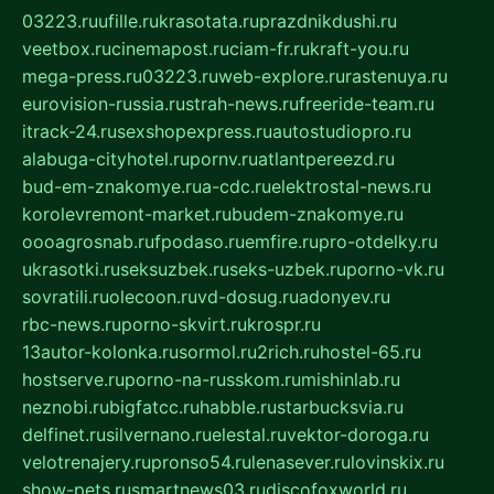
03223.ru
ufille.ru
krasotata.ru
prazdnikdushi.ru
veetbox.ru
cinemapost.ru
ciam-fr.ru
kraft-you.ru
mega-press.ru
03223.ru
web-explore.ru
rastenuya.ru
eurovision-russia.ru
strah-news.ru
freeride-team.ru
itrack-24.ru
sexshopexpress.ru
autostudiopro.ru
alabuga-cityhotel.ru
pornv.ru
atlantpereezd.ru
bud-em-znakomye.ru
a-cdc.ru
elektrostal-news.ru
korolevremont-market.ru
budem-znakomye.ru
oooagrosnab.ru
fpodaso.ru
emfire.ru
pro-otdelky.ru
ukrasotki.ru
seksuzbek.ru
seks-uzbek.ru
porno-vk.ru
sovratili.ru
olecoon.ru
vd-dosug.ru
adonyev.ru
rbc-news.ru
porno-skvirt.ru
krospr.ru
13autor-kolonka.ru
sormol.ru
2rich.ru
hostel-65.ru
hostserve.ru
porno-na-russkom.ru
mishinlab.ru
neznobi.ru
bigfatcc.ru
habble.ru
starbucksvia.ru
delfinet.ru
silvernano.ru
elestal.ru
vektor-doroga.ru
velotrenajery.ru
pronso54.ru
lenasever.ru
lovinskix.ru
show-pets.ru
smartnews03.ru
discofoxworld.ru