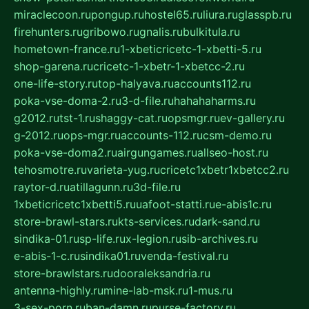
miraclecoon.ru
pongup.ru
hostel65.ru
liura.ru
glasspb.ru
firehunters.ru
gribowo.ru
gnalis.ru
bulkitula.ru
hometown-france.ru
1-xbeticricetc-1-xbetti-5.ru
shop-garena.ru
cricetc-1-xbetr-1-xbetcc-2.ru
one-life-story.ru
top-halyava.ru
accounts112.ru
poka-vse-doma-2.ru
3-d-file.ru
hahahaharms.ru
g2012.ru
tst-1.ru
shaggy-cat.ru
opsmgr.ru
ev-gallery.ru
g-2012.ru
ops-mgr.ru
accounts-112.ru
csm-demo.ru
poka-vse-doma2.ru
airgungames.ru
allseo-host.ru
tehosmotre.ru
varieta-yug.ru
cricetc1xbetr1xbetcc2.ru
raytor-d.ru
atillagunn.ru
3d-file.ru
1xbeticricetc1xbetti5.ru
uafoot-statti.ru
e-abis1c.ru
store-brawl-stars.ru
kts-services.ru
dark-sand.ru
sindika-01.ru
sp-life.ru
x-legion.ru
sib-archives.ru
e-abis-1-c.ru
sindika01.ru
venda-festival.ru
store-brawlstars.ru
dooraleksandria.ru
antenna-highly.ru
mine-lab-msk.ru
1-mus.ru
3-sex-porn.ru
ban-damn.ru
purse-factory.ru