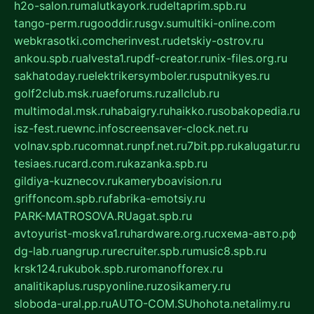
h2o-salon.ru
malutkayork.ru
deltaprim.spb.ru
tango-perm.ru
gooddir.ru
sgv.su
multiki-online.com
webkrasotki.com
cherinvest.ru
detskiy-ostrov.ru
ankou.spb.ru
alvesta1.ru
pdf-creator.ru
nix-files.org.ru
sakhatoday.ru
elektrikersymboler.ru
sputnikyes.ru
golf2club.msk.ru
aeforums.ru
zallclub.ru
multimodal.msk.ru
habaigry.ru
haikko.ru
sobakopedia.ru
isz-fest.ru
ewnc.info
screensaver-clock.net.ru
volnav.spb.ru
comnat.ru
npf.net.ru
7bit.pp.ru
kalugatur.ru
tesiaes.ru
card.com.ru
kazanka.spb.ru
gildiya-kuznecov.ru
kameryboavision.ru
griffoncom.spb.ru
fabrika-emotsiy.ru
PARK-MATROSOVA.RU
agat.spb.ru
avtoyurist-moskva1.ru
hardware.org.ru
схема-авто.рф
dg-lab.ru
angrup.ru
recruiter.spb.ru
music8.spb.ru
krsk124.ru
kubok.spb.ru
romanofforex.ru
analitikaplus.ru
spyonline.ru
zosikamery.ru
sloboda-ural.pp.ru
AUTO-COM.SU
hohota.net
alimy.ru