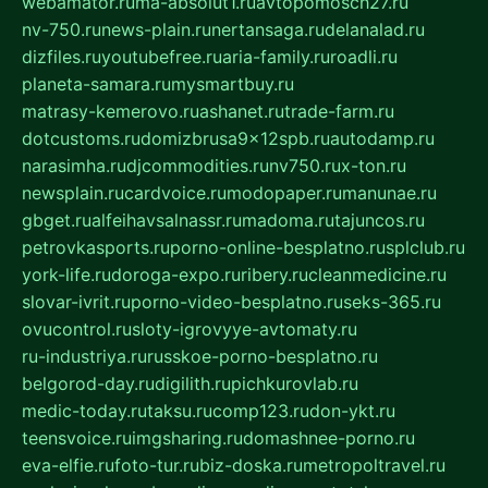
webamator.ru
ma-absolut1.ru
avtopomosch27.ru
nv-750.ru
news-plain.ru
nertansaga.ru
delanalad.ru
dizfiles.ru
youtubefree.ru
aria-family.ru
roadli.ru
planeta-samara.ru
mysmartbuy.ru
matrasy-kemerovo.ru
ashanet.ru
trade-farm.ru
dotcustoms.ru
domizbrusa9x12spb.ru
autodamp.ru
narasimha.ru
djcommodities.ru
nv750.ru
x-ton.ru
newsplain.ru
cardvoice.ru
modopaper.ru
manunae.ru
gbget.ru
alfeihavsalnassr.ru
madoma.ru
tajuncos.ru
petrovkasports.ru
porno-online-besplatno.ru
splclub.ru
york-life.ru
doroga-expo.ru
ribery.ru
cleanmedicine.ru
slovar-ivrit.ru
porno-video-besplatno.ru
seks-365.ru
ovucontrol.ru
sloty-igrovyye-avtomaty.ru
ru-industriya.ru
russkoe-porno-besplatno.ru
belgorod-day.ru
digilith.ru
pichkurovlab.ru
medic-today.ru
taksu.ru
comp123.ru
don-ykt.ru
teensvoice.ru
imgsharing.ru
domashnee-porno.ru
eva-elfie.ru
foto-tur.ru
biz-doska.ru
metropoltravel.ru