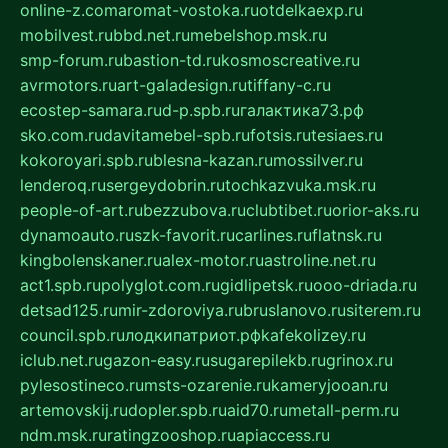
online-z.com
aromat-vostoka.ru
otdelkaexp.ru
mobilvest.ru
bbd.net.ru
mebelshop.msk.ru
smp-forum.ru
bastion-td.ru
kosmoscreative.ru
avrmotors.ru
art-galadesign.ru
tiffany-c.ru
ecostep-samara.ru
d-p.spb.ru
галактика73.рф
sko.com.ru
davitamebel-spb.ru
fotsis.ru
tesiaes.ru
kokoroyari.spb.ru
blesna-kazan.ru
mossilver.ru
lenderoq.ru
sergeydobrin.ru
tochkazvuka.msk.ru
people-of-art.ru
bezzubova.ru
clubtibet.ru
orior-aks.ru
dynamoauto.ru
szk-favorit.ru
carlines.ru
flatnsk.ru
kingbolenskaner.ru
alex-motor.ru
astroline.net.ru
act1.spb.ru
polyglot.com.ru
gidlipetsk.ru
ooo-driada.ru
detsad125.ru
mir-zdoroviya.ru
bruslanovo.ru
siterem.ru
council.spb.ru
лодкипатриот.рф
kafekolizey.ru
iclub.net.ru
gazon-easy.ru
sugarepilekb.ru
grinox.ru
pylesostineco.ru
msts-ozarenie.ru
kameryjooan.ru
artemovskij.ru
dopler.spb.ru
aid70.ru
metall-perm.ru
ndm.msk.ru
ratingzooshop.ru
apiaccess.ru