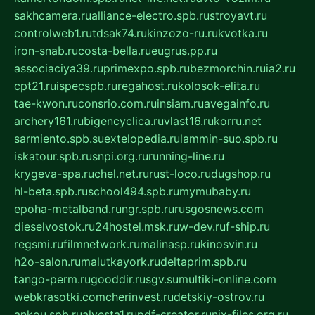
sakhcamera.ru
alliance-electro.spb.ru
stroyavt.ru
controlweb1.ru
tdsak74.ru
kinzozo-ru.ru
kvotka.ru
iron-snab.ru
costa-bella.ru
eugrus.pp.ru
associaciya39.ru
primexpo.spb.ru
bezmorchin.ru
ia2.ru
cpt21.ru
ispecspb.ru
regahost.ru
kolosok-elita.ru
tae-kwon.ru
consrio.com.ru
insiam.ru
avegainfo.ru
archery161.ru
bigencyclica.ru
vlast16.ru
korru.net
sarmiento.spb.su
extelopedia.ru
lammin-suo.spb.ru
iskatour.spb.ru
snpi.org.ru
running-line.ru
krygeva-spa.ru
chel.net.ru
rust-loco.ru
dugshop.ru
hl-beta.spb.ru
school494.spb.ru
mymubaby.ru
epoha-metalband.ru
ngr.spb.ru
rusgosnews.com
dieselvostok.ru
24hostel.msk.ru
w-dev.ru
f-ship.ru
regsmi.ru
filmnetwork.ru
malinasp.ru
kinosvin.ru
h2o-salon.ru
malutkayork.ru
deltaprim.spb.ru
tango-perm.ru
gooddir.ru
sgv.su
multiki-online.com
webkrasotki.com
cherinvest.ru
detskiy-ostrov.ru
ankou.spb.ru
alvesta1.ru
pdf-creator.ru
nix-files.org.ru