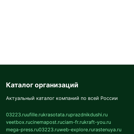
Каталог организаций
Актуальный каталог компаний по всей России
03223.ru
ufille.ru
krasotata.ru
prazdnikdushi.ru
veetbox.ru
cinemapost.ru
ciam-fr.ru
kraft-you.ru
mega-press.ru
03223.ru
web-explore.ru
rastenuya.ru