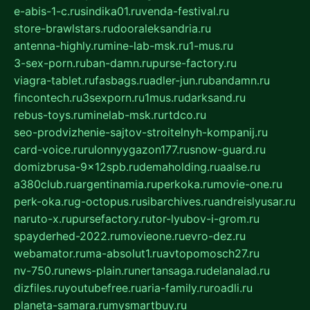
e-abis-1-c.ru
sindika01.ru
venda-festival.ru
store-brawlstars.ru
dooraleksandria.ru
antenna-highly.ru
mine-lab-msk.ru
1-mus.ru
3-sex-porn.ru
ban-damn.ru
purse-factory.ru
viagra-tablet.ru
fasbags.ru
adler-jun.ru
bandamn.ru
fincontech.ru
3sexporn.ru
1mus.ru
darksand.ru
rebus-toys.ru
minelab-msk.ru
rtdco.ru
seo-prodvizhenie-sajtov-stroitelnyh-kompanij.ru
card-voice.ru
rulonnyygazon177.ru
snow-guard.ru
domizbrusa-9x12spb.ru
demaholding.ru
aalse.ru
a380club.ru
argentinamia.ru
perkoka.ru
movie-one.ru
perk-oka.ru
g-octopus.ru
sibarchives.ru
andreislyusar.ru
naruto-x.ru
pursefactory.ru
tor-lyubov-i-grom.ru
spayderhed-2022.ru
movieone.ru
evro-dez.ru
webamator.ru
ma-absolut1.ru
avtopomosch27.ru
nv-750.ru
news-plain.ru
nertansaga.ru
delanalad.ru
dizfiles.ru
youtubefree.ru
aria-family.ru
roadli.ru
planeta-samara.ru
mysmartbuy.ru