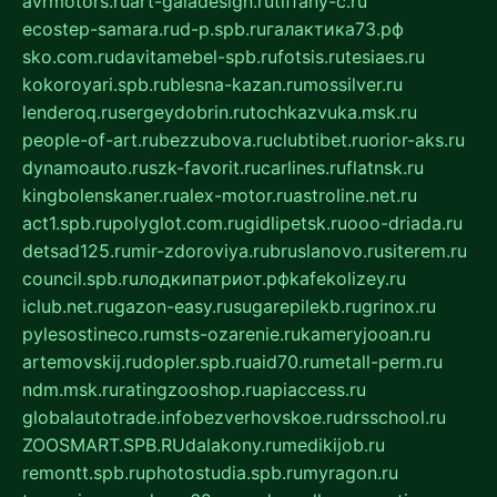
avrmotors.ru
art-galadesign.ru
tiffany-c.ru
ecostep-samara.ru
d-p.spb.ru
галактика73.рф
sko.com.ru
davitamebel-spb.ru
fotsis.ru
tesiaes.ru
kokoroyari.spb.ru
blesna-kazan.ru
mossilver.ru
lenderoq.ru
sergeydobrin.ru
tochkazvuka.msk.ru
people-of-art.ru
bezzubova.ru
clubtibet.ru
orior-aks.ru
dynamoauto.ru
szk-favorit.ru
carlines.ru
flatnsk.ru
kingbolenskaner.ru
alex-motor.ru
astroline.net.ru
act1.spb.ru
polyglot.com.ru
gidlipetsk.ru
ooo-driada.ru
detsad125.ru
mir-zdoroviya.ru
bruslanovo.ru
siterem.ru
council.spb.ru
лодкипатриот.рф
kafekolizey.ru
iclub.net.ru
gazon-easy.ru
sugarepilekb.ru
grinox.ru
pylesostineco.ru
msts-ozarenie.ru
kameryjooan.ru
artemovskij.ru
dopler.spb.ru
aid70.ru
metall-perm.ru
ndm.msk.ru
ratingzooshop.ru
apiaccess.ru
globalautotrade.info
bezverhovskoe.ru
drsschool.ru
ZOOSMART.SPB.RU
dalakony.ru
medikijob.ru
remontt.spb.ru
photostudia.spb.ru
myragon.ru