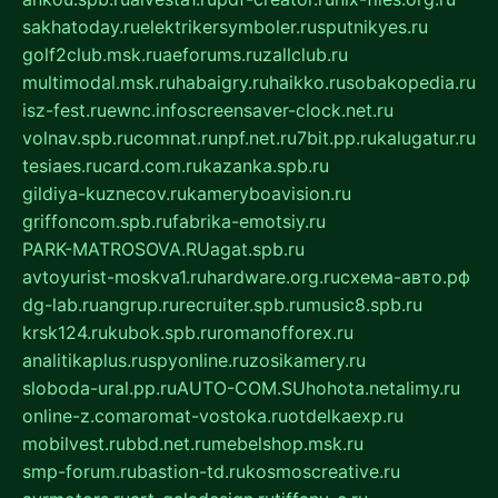
sakhatoday.ru
elektrikersymboler.ru
sputnikyes.ru
golf2club.msk.ru
aeforums.ru
zallclub.ru
multimodal.msk.ru
habaigry.ru
haikko.ru
sobakopedia.ru
isz-fest.ru
ewnc.info
screensaver-clock.net.ru
volnav.spb.ru
comnat.ru
npf.net.ru
7bit.pp.ru
kalugatur.ru
tesiaes.ru
card.com.ru
kazanka.spb.ru
gildiya-kuznecov.ru
kameryboavision.ru
griffoncom.spb.ru
fabrika-emotsiy.ru
PARK-MATROSOVA.RU
agat.spb.ru
avtoyurist-moskva1.ru
hardware.org.ru
схема-авто.рф
dg-lab.ru
angrup.ru
recruiter.spb.ru
music8.spb.ru
krsk124.ru
kubok.spb.ru
romanofforex.ru
analitikaplus.ru
spyonline.ru
zosikamery.ru
sloboda-ural.pp.ru
AUTO-COM.SU
hohota.net
alimy.ru
online-z.com
aromat-vostoka.ru
otdelkaexp.ru
mobilvest.ru
bbd.net.ru
mebelshop.msk.ru
smp-forum.ru
bastion-td.ru
kosmoscreative.ru