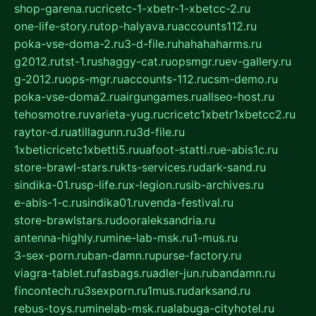
shop-garena.ru
cricetc-1-xbetr-1-xbetcc-2.ru
one-life-story.ru
top-halyava.ru
accounts112.ru
poka-vse-doma-2.ru
3-d-file.ru
hahahaharms.ru
g2012.ru
tst-1.ru
shaggy-cat.ru
opsmgr.ru
ev-gallery.ru
g-2012.ru
ops-mgr.ru
accounts-112.ru
csm-demo.ru
poka-vse-doma2.ru
airgungames.ru
allseo-host.ru
tehosmotre.ru
varieta-yug.ru
cricetc1xbetr1xbetcc2.ru
raytor-d.ru
atillagunn.ru
3d-file.ru
1xbeticricetc1xbetti5.ru
uafoot-statti.ru
e-abis1c.ru
store-brawl-stars.ru
kts-services.ru
dark-sand.ru
sindika-01.ru
sp-life.ru
x-legion.ru
sib-archives.ru
e-abis-1-c.ru
sindika01.ru
venda-festival.ru
store-brawlstars.ru
dooraleksandria.ru
antenna-highly.ru
mine-lab-msk.ru
1-mus.ru
3-sex-porn.ru
ban-damn.ru
purse-factory.ru
viagra-tablet.ru
fasbags.ru
adler-jun.ru
bandamn.ru
fincontech.ru
3sexporn.ru
1mus.ru
darksand.ru
rebus-toys.ru
minelab-msk.ru
alabuga-cityhotel.ru