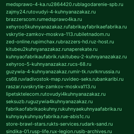
medsprawo-4-ka.ru
2864420.ru
blagodarenie-spb.ru
zajmy24.ru
tovudyi-4-kuhnyanazakaz.ru
brazzerscom.ru
medsprawo4ka.ru
xehyroo5kuhnyanazakaz.ru
fabrikayfabrikaefabrika.ru
vskrytie-zamkov-moskva-113.ru
biletnadom.ru
zed-online.ru
pimchax.ru
brazzers-hd.ru
z-host.ru
kitubeu2kuhnyanazakaz.ru
naperekate.ru
kuhnyaofabrikaufabrik.ru
kitubeu-2-kuhnyanazakaz.ru
xehyroo-5-kuhnyanazakaz.ru
cs-68.ru
guzywia-4-kuhnyanazakaz.ru
mir-tk.ru
vlknrussia.ru
cs68.ru
vladivostok-map.ru
video-seks.ru
bankaribi.ru
raszar.ru
vskrytie-zamkov-moskva113.ru
lipetsktelecom.ru
tovudyi4kuhnyanazakaz.ru
seksuzb.ru
guzywia4kuhnyanazakaz.ru
fabrikaofabrikaokuhny.ru
kuhnyaekuhnyaafabrika.ru
kuhnyaykuhnyayfabrika.ru
e-abis1c.ru
store-brawl-stars.ru
kts-services.ru
dark-sand.ru
sindika-01.ru
sp-life.ru
x-legion.ru
sib-archives.ru