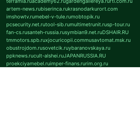
terramia.ru
academy62.ru
gardengallereya.ru
rti.com.ru
artem-news.ru
biserinca.ru
krasnodarkurort.com
imshowtv.ru
mebel-v-tule.ru
mobtopik.ru
pcsecurity.net.ru
tool-sib.ru
multimetrunit.ru
sp-tour.ru
fan-cs.ru
santeh-russia.ru
symbian9.net.ru
DSHAIR.RU
tmmotors.spb.ru
xjocuricopii.com
musavtomat.msk.ru
obustrojdom.ru
sovetcik.ru
ybaranovskaya.ru
ppknews.ru
cult-alshei.ru
JAPANRUSSIA.RU
proekciyamebel.ru
imper-finans.ru
rim.org.ru
glamourai.ru
brassminus.ru
zabor-pro.ru
ftn.pp.ru
dorogoe58.ru
laimengpacker.ru
kuzova-zapchasti.ru
sageerp.ru
taxodrom.ru
dsrazvitie.ru
hardcity.net.ru
ratinghomegames.ru
topservice25.ru
gubernyan.ru
gtglasslined.ru
ii4.ru
tssport.spb.ru
andorra24.com
blackwallstreet.ru
oboimos.ru
optim-doors.com.ru
ikuch.ru
nycr.org.ru
npa21.ru
vremya-ch.spb.ru
desert000.ru
ivtorgi.ru
ifiori.ru
catalog-statei.ru
dcv.org.ru
spetsmaster174.ru
ipkameryhiseeu.ru