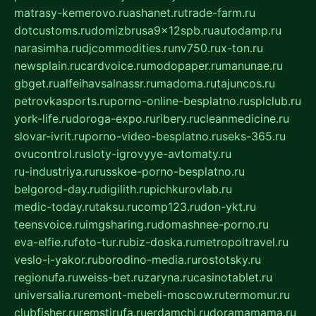
matrasy-kemerovo.ru
ashanet.ru
trade-farm.ru
dotcustoms.ru
domizbrusa9x12spb.ru
autodamp.ru
narasimha.ru
djcommodities.ru
nv750.ru
x-ton.ru
newsplain.ru
cardvoice.ru
modopaper.ru
manunae.ru
gbget.ru
alfeihavsalnassr.ru
madoma.ru
tajuncos.ru
petrovkasports.ru
porno-online-besplatno.ru
splclub.ru
york-life.ru
doroga-expo.ru
ribery.ru
cleanmedicine.ru
slovar-ivrit.ru
porno-video-besplatno.ru
seks-365.ru
ovucontrol.ru
sloty-igrovyye-avtomaty.ru
ru-industriya.ru
russkoe-porno-besplatno.ru
belgorod-day.ru
digilith.ru
pichkurovlab.ru
medic-today.ru
taksu.ru
comp123.ru
don-ykt.ru
teensvoice.ru
imgsharing.ru
domashnee-porno.ru
eva-elfie.ru
foto-tur.ru
biz-doska.ru
metropoltravel.ru
veslo-i-yakor.ru
borodino-media.ru
rostotsky.ru
regionufa.ru
weiss-bet.ru
zaryna.ru
casinotablet.ru
universalia.ru
remont-mebeli-moscow.ru
termomur.ru
clubfisher.ru
remstirufa.ru
erdamchi.ru
doramamama.ru