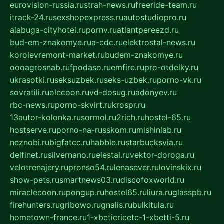
eurovision-russia.ru
strah-news.ru
freeride-team.ru
itrack-24.ru
sexshopexpress.ru
autostudiopro.ru
alabuga-cityhotel.ru
pornv.ru
atlantpereezd.ru
bud-em-znakomye.ru
a-cdc.ru
elektrostal-news.ru
korolevremont-market.ru
budem-znakomye.ru
oooagrosnab.ru
fpodaso.ru
emfire.ru
pro-otdelky.ru
ukrasotki.ru
seksuzbek.ru
seks-uzbek.ru
porno-vk.ru
sovratili.ru
olecoon.ru
vd-dosug.ru
adonyev.ru
rbc-news.ru
porno-skvirt.ru
krospr.ru
13autor-kolonka.ru
sormol.ru
2rich.ru
hostel-65.ru
hostserve.ru
porno-na-russkom.ru
mishinlab.ru
neznobi.ru
bigfatcc.ru
habble.ru
starbucksvia.ru
delfinet.ru
silvernano.ru
elestal.ru
vektor-doroga.ru
velotrenajery.ru
pronso54.ru
lenasever.ru
lovinskix.ru
show-pets.ru
smartnews03.ru
discofoxworld.ru
miraclecoon.ru
pongup.ru
hostel65.ru
liura.ru
glasspb.ru
firehunters.ru
gribowo.ru
gnalis.ru
bulkitula.ru
hometown-france.ru
1-xbeticricetc-1-xbetti-5.ru