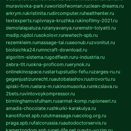
muraviovka-park.ru
worldofwoman.ru
clean-dreams.ru
arkrym.ru
kristinita.ru
dircomputer.ru
healthenter.ru
textexperts.ru
pivnaya-kruzhka.ru
kinofilmy-2021.ru
demolalapaluza.ru
tanyavanya.ru
remstir-tolyatti.ru
msdip.ru
jdol.ru
sokolovr.ru
newtech-spb.ru
rezemkleim.ru
massage-tai.ru
seonub.ru
zvonitut.ru
biolisichka24.ru
mncraft-download.ru
algoritm-sistema.ru
godflesh.ru
ru-industria.ru
zebra-tlt.ru
okna-proficom.ru
erynok.ru
onlinekinospace.ru
startupstudio-fefu.ru
zarges-ru.ru
gegenjustizunrecht.ru
autobalashov.ru
utrovortu.ru
spiski-firm.ru
elara-m.ru
kinomusorka.ru
mkcslava.ru
2bets.ru
vintovoykompressor.ru
birminghamvsfulham.ru
sarmat-komp.ru
pioneeri.ru
amadis-chocolate.ru
shkurki-karakulya.ru
kanotiforet.spb.ru
tutmassage.ru
ecolog.org.ru
praga.spb.ru
falcorussia.ru
autodoctorservis.ru
kamertondom.spb.ru
net-life.net.ru
avto-vozim.ru