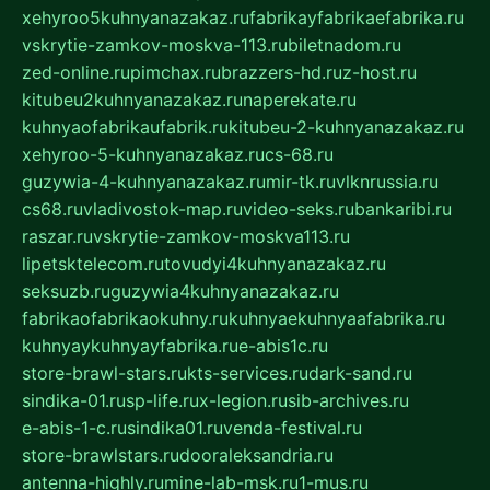
xehyroo5kuhnyanazakaz.ru
fabrikayfabrikaefabrika.ru
vskrytie-zamkov-moskva-113.ru
biletnadom.ru
zed-online.ru
pimchax.ru
brazzers-hd.ru
z-host.ru
kitubeu2kuhnyanazakaz.ru
naperekate.ru
kuhnyaofabrikaufabrik.ru
kitubeu-2-kuhnyanazakaz.ru
xehyroo-5-kuhnyanazakaz.ru
cs-68.ru
guzywia-4-kuhnyanazakaz.ru
mir-tk.ru
vlknrussia.ru
cs68.ru
vladivostok-map.ru
video-seks.ru
bankaribi.ru
raszar.ru
vskrytie-zamkov-moskva113.ru
lipetsktelecom.ru
tovudyi4kuhnyanazakaz.ru
seksuzb.ru
guzywia4kuhnyanazakaz.ru
fabrikaofabrikaokuhny.ru
kuhnyaekuhnyaafabrika.ru
kuhnyaykuhnyayfabrika.ru
e-abis1c.ru
store-brawl-stars.ru
kts-services.ru
dark-sand.ru
sindika-01.ru
sp-life.ru
x-legion.ru
sib-archives.ru
e-abis-1-c.ru
sindika01.ru
venda-festival.ru
store-brawlstars.ru
dooraleksandria.ru
antenna-highly.ru
mine-lab-msk.ru
1-mus.ru