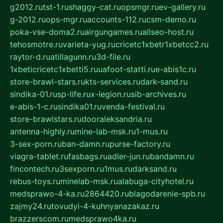
g2012.ru
tst-1.ru
shaggy-cat.ru
opsmgr.ru
ev-gallery.ru
g-2012.ru
ops-mgr.ru
accounts-112.ru
csm-demo.ru
poka-vse-doma2.ru
airgungames.ru
allseo-host.ru
tehosmotre.ru
varieta-yug.ru
cricetc1xbetr1xbetcc2.ru
raytor-d.ru
atillagunn.ru
3d-file.ru
1xbeticricetc1xbetti5.ru
uafoot-statti.ru
e-abis1c.ru
store-brawl-stars.ru
kts-services.ru
dark-sand.ru
sindika-01.ru
sp-life.ru
x-legion.ru
sib-archives.ru
e-abis-1-c.ru
sindika01.ru
venda-festival.ru
store-brawlstars.ru
dooraleksandria.ru
antenna-highly.ru
mine-lab-msk.ru
1-mus.ru
3-sex-porn.ru
ban-damn.ru
purse-factory.ru
viagra-tablet.ru
fasbags.ru
adler-jun.ru
bandamn.ru
fincontech.ru
3sexporn.ru
1mus.ru
darksand.ru
rebus-toys.ru
minelab-msk.ru
alabuga-cityhotel.ru
medsprawo-4-ka.ru
2864420.ru
blagodarenie-spb.ru
zajmy24.ru
tovudyi-4-kuhnyanazakaz.ru
brazzerscom.ru
medsprawo4ka.ru