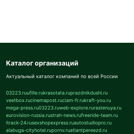
Каталог организаций
Актуальный каталог компаний по всей России
03223.ru
ufille.ru
krasotata.ru
prazdnikdushi.ru
veetbox.ru
cinemapost.ru
ciam-fr.ru
kraft-you.ru
mega-press.ru
03223.ru
web-explore.ru
rastenuya.ru
eurovision-russia.ru
strah-news.ru
freeride-team.ru
itrack-24.ru
sexshopexpress.ru
autostudiopro.ru
alabuga-cityhotel.ru
pornv.ru
atlantpereezd.ru