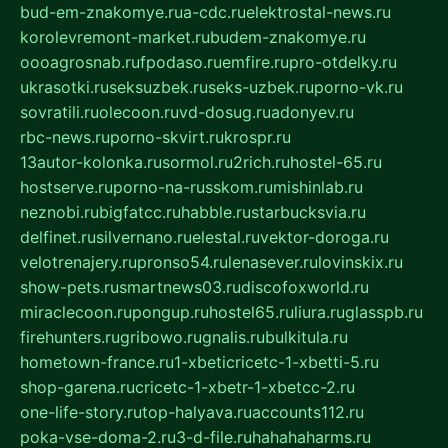
bud-em-znakomye.ru
a-cdc.ru
elektrostal-news.ru
korolevremont-market.ru
budem-znakomye.ru
oooagrosnab.ru
fpodaso.ru
emfire.ru
pro-otdelky.ru
ukrasotki.ru
seksuzbek.ru
seks-uzbek.ru
porno-vk.ru
sovratili.ru
olecoon.ru
vd-dosug.ru
adonyev.ru
rbc-news.ru
porno-skvirt.ru
krospr.ru
13autor-kolonka.ru
sormol.ru
2rich.ru
hostel-65.ru
hostserve.ru
porno-na-russkom.ru
mishinlab.ru
neznobi.ru
bigfatcc.ru
habble.ru
starbucksvia.ru
delfinet.ru
silvernano.ru
elestal.ru
vektor-doroga.ru
velotrenajery.ru
pronso54.ru
lenasever.ru
lovinskix.ru
show-pets.ru
smartnews03.ru
discofoxworld.ru
miraclecoon.ru
pongup.ru
hostel65.ru
liura.ru
glasspb.ru
firehunters.ru
gribowo.ru
gnalis.ru
bulkitula.ru
hometown-france.ru
1-xbeticricetc-1-xbetti-5.ru
shop-garena.ru
cricetc-1-xbetr-1-xbetcc-2.ru
one-life-story.ru
top-halyava.ru
accounts112.ru
poka-vse-doma-2.ru
3-d-file.ru
hahahaharms.ru