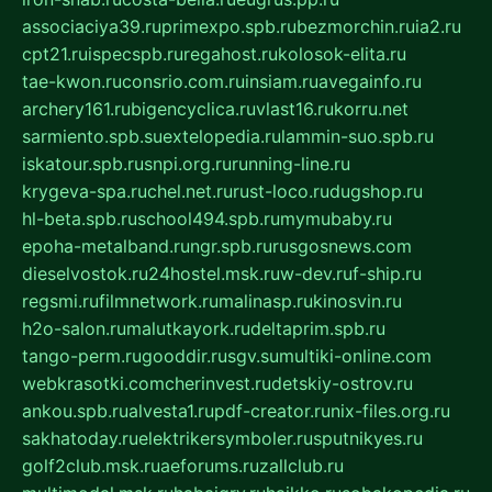
associaciya39.ru
primexpo.spb.ru
bezmorchin.ru
ia2.ru
cpt21.ru
ispecspb.ru
regahost.ru
kolosok-elita.ru
tae-kwon.ru
consrio.com.ru
insiam.ru
avegainfo.ru
archery161.ru
bigencyclica.ru
vlast16.ru
korru.net
sarmiento.spb.su
extelopedia.ru
lammin-suo.spb.ru
iskatour.spb.ru
snpi.org.ru
running-line.ru
krygeva-spa.ru
chel.net.ru
rust-loco.ru
dugshop.ru
hl-beta.spb.ru
school494.spb.ru
mymubaby.ru
epoha-metalband.ru
ngr.spb.ru
rusgosnews.com
dieselvostok.ru
24hostel.msk.ru
w-dev.ru
f-ship.ru
regsmi.ru
filmnetwork.ru
malinasp.ru
kinosvin.ru
h2o-salon.ru
malutkayork.ru
deltaprim.spb.ru
tango-perm.ru
gooddir.ru
sgv.su
multiki-online.com
webkrasotki.com
cherinvest.ru
detskiy-ostrov.ru
ankou.spb.ru
alvesta1.ru
pdf-creator.ru
nix-files.org.ru
sakhatoday.ru
elektrikersymboler.ru
sputnikyes.ru
golf2club.msk.ru
aeforums.ru
zallclub.ru