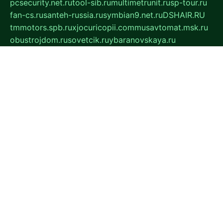
pcsecurity.net.ru
tool-sib.ru
multimetrunit.ru
sp-tour.ru
fan-cs.ru
santeh-russia.ru
symbian9.net.ru
DSHAIR.RU
tmmotors.spb.ru
xjocuricopii.com
musavtomat.msk.ru
obustrojdom.ru
sovetcik.ru
ybaranovskaya.ru
ppknews.ru
cult-alshei.ru
JAPANRUSSIA.RU
proekciyamebel.ru
imper-finans.ru
rim.org.ru
glamourai.ru
brassminus.ru
zabor-pro.ru
ftn.pp.ru
dorogoe58.ru
laimengpacker.ru
kuzova-zapchasti.ru
sageerp.ru
taxodrom.ru
dsrazvitie.ru
hardcity.net.ru
ratinghomegames.ru
topservice25.ru
gubernyan.ru
gtglasslined.ru
ii4.ru
tssport.spb.ru
andorra24.com
blackwallstreet.ru
oboimos.ru
optim-doors.com.ru
ikuch.ru
nycr.org.ru
npa21.ru
vremya-ch.spb.ru
desert000.ru
ivtorgi.ru
ifiori.ru
catalog-statei.ru
dcv.org.ru
spetsmaster174.ru
ipkameryhiseeu.ru
dum26.ru
ruspol.spb.ru
fr-opendp.ru
kam-solnyshko.ru
cheyenne-arapaho.ru
sevzapmetal.spb.ru
ted-lapidus.spb.ru
parasite-eliminator.ru