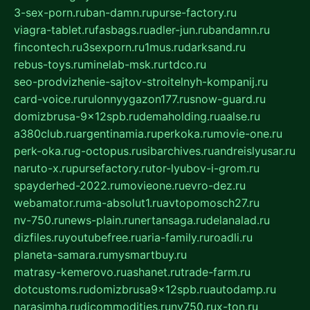
3-sex-porn.ru
ban-damn.ru
purse-factory.ru
viagra-tablet.ru
fasbags.ru
adler-jun.ru
bandamn.ru
fincontech.ru
3sexporn.ru
1mus.ru
darksand.ru
rebus-toys.ru
minelab-msk.ru
rtdco.ru
seo-prodvizhenie-sajtov-stroitelnyh-kompanij.ru
card-voice.ru
rulonnyygazon177.ru
snow-guard.ru
domizbrusa-9x12spb.ru
demaholding.ru
aalse.ru
a380club.ru
argentinamia.ru
perkoka.ru
movie-one.ru
perk-oka.ru
g-octopus.ru
sibarchives.ru
andreislyusar.ru
naruto-x.ru
pursefactory.ru
tor-lyubov-i-grom.ru
spayderhed-2022.ru
movieone.ru
evro-dez.ru
webamator.ru
ma-absolut1.ru
avtopomosch27.ru
nv-750.ru
news-plain.ru
nertansaga.ru
delanalad.ru
dizfiles.ru
youtubefree.ru
aria-family.ru
roadli.ru
planeta-samara.ru
mysmartbuy.ru
matrasy-kemerovo.ru
ashanet.ru
trade-farm.ru
dotcustoms.ru
domizbrusa9x12spb.ru
autodamp.ru
narasimha.ru
djcommodities.ru
nv750.ru
x-ton.ru