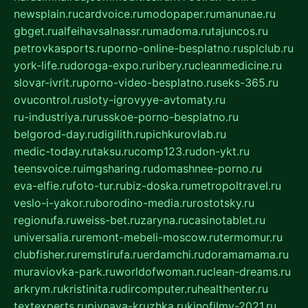
newsplain.ru
cardvoice.ru
modopaper.ru
manunae.ru
gbget.ru
alfeihavsalnassr.ru
madoma.ru
tajuncos.ru
petrovkasports.ru
porno-online-besplatno.ru
splclub.ru
york-life.ru
doroga-expo.ru
ribery.ru
cleanmedicine.ru
slovar-ivrit.ru
porno-video-besplatno.ru
seks-365.ru
ovucontrol.ru
sloty-igrovyye-avtomaty.ru
ru-industriya.ru
russkoe-porno-besplatno.ru
belgorod-day.ru
digilith.ru
pichkurovlab.ru
medic-today.ru
taksu.ru
comp123.ru
don-ykt.ru
teensvoice.ru
imgsharing.ru
domashnee-porno.ru
eva-elfie.ru
foto-tur.ru
biz-doska.ru
metropoltravel.ru
veslo-i-yakor.ru
borodino-media.ru
rostotsky.ru
regionufa.ru
weiss-bet.ru
zaryna.ru
casinotablet.ru
universalia.ru
remont-mebeli-moscow.ru
termomur.ru
clubfisher.ru
remstirufa.ru
erdamchi.ru
doramamama.ru
muraviovka-park.ru
worldofwoman.ru
clean-dreams.ru
arkrym.ru
kristinita.ru
dircomputer.ru
healthenter.ru
textexperts.ru
pivnaya-kruzhka.ru
kinofilmy-2021.ru