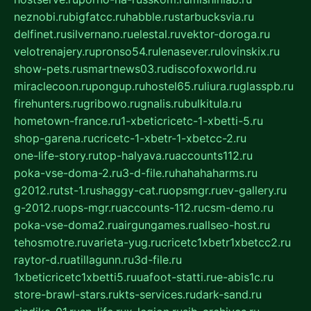
neznobi.ru
bigfatcc.ru
habble.ru
starbucksvia.ru
delfinet.ru
silvernano.ru
elestal.ru
vektor-doroga.ru
velotrenajery.ru
pronso54.ru
lenasever.ru
lovinskix.ru
show-pets.ru
smartnews03.ru
discofoxworld.ru
miraclecoon.ru
pongup.ru
hostel65.ru
liura.ru
glasspb.ru
firehunters.ru
gribowo.ru
gnalis.ru
bulkitula.ru
hometown-france.ru
1-xbeticricetc-1-xbetti-5.ru
shop-garena.ru
cricetc-1-xbetr-1-xbetcc-2.ru
one-life-story.ru
top-halyava.ru
accounts112.ru
poka-vse-doma-2.ru
3-d-file.ru
hahahaharms.ru
g2012.ru
tst-1.ru
shaggy-cat.ru
opsmgr.ru
ev-gallery.ru
g-2012.ru
ops-mgr.ru
accounts-112.ru
csm-demo.ru
poka-vse-doma2.ru
airgungames.ru
allseo-host.ru
tehosmotre.ru
varieta-yug.ru
cricetc1xbetr1xbetcc2.ru
raytor-d.ru
atillagunn.ru
3d-file.ru
1xbeticricetc1xbetti5.ru
uafoot-statti.ru
e-abis1c.ru
store-brawl-stars.ru
kts-services.ru
dark-sand.ru