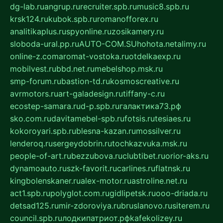
dg-lab.ru
angrup.ru
recruiter.spb.ru
music8.spb.ru
krsk124.ru
kubok.spb.ru
romanofforex.ru
analitikaplus.ru
spyonline.ru
zosikamery.ru
sloboda-ural.pp.ru
AUTO-COM.SU
hohota.net
alimy.ru
online-z.com
aromat-vostoka.ru
otdelkaexp.ru
mobilvest.ru
bbd.net.ru
mebelshop.msk.ru
smp-forum.ru
bastion-td.ru
kosmoscreative.ru
avrmotors.ru
art-galadesign.ru
tiffany-c.ru
ecostep-samara.ru
d-p.spb.ru
галактика73.рф
sko.com.ru
davitamebel-spb.ru
fotsis.ru
tesiaes.ru
kokoroyari.spb.ru
blesna-kazan.ru
mossilver.ru
lenderoq.ru
sergeydobrin.ru
tochkazvuka.msk.ru
people-of-art.ru
bezzubova.ru
clubtibet.ru
orior-aks.ru
dynamoauto.ru
szk-favorit.ru
carlines.ru
flatnsk.ru
kingbolenskaner.ru
alex-motor.ru
astroline.net.ru
act1.spb.ru
polyglot.com.ru
gidlipetsk.ru
ooo-driada.ru
detsad125.ru
mir-zdoroviya.ru
bruslanovo.ru
siterem.ru
council.spb.ru
лодкипатриот.рф
kafekolizey.ru