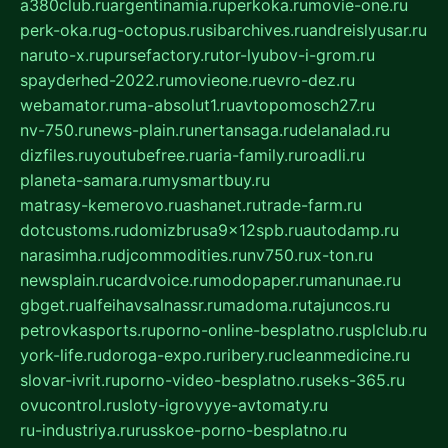
a380club.ru
argentinamia.ru
perkoka.ru
movie-one.ru
perk-oka.ru
g-octopus.ru
sibarchives.ru
andreislyusar.ru
naruto-x.ru
pursefactory.ru
tor-lyubov-i-grom.ru
spayderhed-2022.ru
movieone.ru
evro-dez.ru
webamator.ru
ma-absolut1.ru
avtopomosch27.ru
nv-750.ru
news-plain.ru
nertansaga.ru
delanalad.ru
dizfiles.ru
youtubefree.ru
aria-family.ru
roadli.ru
planeta-samara.ru
mysmartbuy.ru
matrasy-kemerovo.ru
ashanet.ru
trade-farm.ru
dotcustoms.ru
domizbrusa9x12spb.ru
autodamp.ru
narasimha.ru
djcommodities.ru
nv750.ru
x-ton.ru
newsplain.ru
cardvoice.ru
modopaper.ru
manunae.ru
gbget.ru
alfeihavsalnassr.ru
madoma.ru
tajuncos.ru
petrovkasports.ru
porno-online-besplatno.ru
splclub.ru
york-life.ru
doroga-expo.ru
ribery.ru
cleanmedicine.ru
slovar-ivrit.ru
porno-video-besplatno.ru
seks-365.ru
ovucontrol.ru
sloty-igrovyye-avtomaty.ru
ru-industriya.ru
russkoe-porno-besplatno.ru