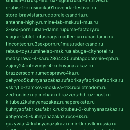
sindika-01.ru
sp-life.ru
x-legion.ru
sib-archives.ru
e-abis-1-c.ru
sindika01.ru
venda-festival.ru
store-brawlstars.ru
dooraleksandria.ru
antenna-highly.ru
mine-lab-msk.ru
1-mus.ru
3-sex-porn.ru
ban-damn.ru
purse-factory.ru
viagra-tablet.ru
fasbags.ru
adler-jun.ru
bandamn.ru
fincontech.ru
3sexporn.ru
1mus.ru
darksand.ru
rebus-toys.ru
minelab-msk.ru
alabuga-cityhotel.ru
medsprawo-4-ka.ru
2864420.ru
blagodarenie-spb.ru
zajmy24.ru
tovudyi-4-kuhnyanazakaz.ru
brazzerscom.ru
medsprawo4ka.ru
xehyroo5kuhnyanazakaz.ru
fabrikayfabrikaefabrika.ru
vskrytie-zamkov-moskva-113.ru
biletnadom.ru
zed-online.ru
pimchax.ru
brazzers-hd.ru
z-host.ru
kitubeu2kuhnyanazakaz.ru
naperekate.ru
kuhnyaofabrikaufabrik.ru
kitubeu-2-kuhnyanazakaz.ru
xehyroo-5-kuhnyanazakaz.ru
cs-68.ru
guzywia-4-kuhnyanazakaz.ru
mir-tk.ru
vlknrussia.ru