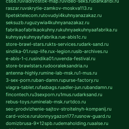
cs68.ru
vladivostok-map.ru
video-seks.ru
bankaribi.ru
raszar.ru
vskrytie-zamkov-moskva113.ru
lipetsktelecom.ru
tovudyi4kuhnyanazakaz.ru
seksuzb.ru
guzywia4kuhnyanazakaz.ru
fabrikaofabrikaokuhny.ru
kuhnyaekuhnyaafabrika.ru
kuhnyaykuhnyayfabrika.ru
e-abis1c.ru
store-brawl-stars.ru
kts-services.ru
dark-sand.ru
sindika-01.ru
sp-life.ru
x-legion.ru
sib-archives.ru
e-abis-1-c.ru
sindika01.ru
venda-festival.ru
store-brawlstars.ru
dooraleksandria.ru
antenna-highly.ru
mine-lab-msk.ru
1-mus.ru
3-sex-porn.ru
ban-damn.ru
purse-factory.ru
viagra-tablet.ru
fasbags.ru
adler-jun.ru
bandamn.ru
fincontech.ru
3sexporn.ru
1mus.ru
darksand.ru
rebus-toys.ru
minelab-msk.ru
rtdco.ru
seo-prodvizhenie-sajtov-stroitelnyh-kompanij.ru
card-voice.ru
rulonnyygazon177.ru
snow-guard.ru
domizbrusa-9x12spb.ru
demaholding.ru
aalse.ru