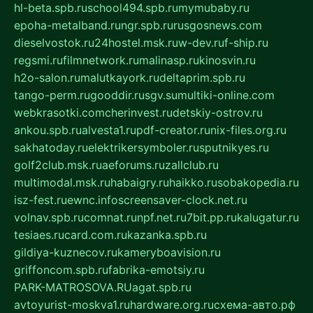
hl-beta.spb.ru
school494.spb.ru
mymubaby.ru
epoha-metalband.ru
ngr.spb.ru
rusgosnews.com
dieselvostok.ru
24hostel.msk.ru
w-dev.ru
f-ship.ru
regsmi.ru
filmnetwork.ru
malinasp.ru
kinosvin.ru
h2o-salon.ru
malutkayork.ru
deltaprim.spb.ru
tango-perm.ru
gooddir.ru
sgv.su
multiki-online.com
webkrasotki.com
cherinvest.ru
detskiy-ostrov.ru
ankou.spb.ru
alvesta1.ru
pdf-creator.ru
nix-files.org.ru
sakhatoday.ru
elektrikersymboler.ru
sputnikyes.ru
golf2club.msk.ru
aeforums.ru
zallclub.ru
multimodal.msk.ru
habaigry.ru
haikko.ru
sobakopedia.ru
isz-fest.ru
ewnc.info
screensaver-clock.net.ru
volnav.spb.ru
comnat.ru
npf.net.ru
7bit.pp.ru
kalugatur.ru
tesiaes.ru
card.com.ru
kazanka.spb.ru
gildiya-kuznecov.ru
kameryboavision.ru
griffoncom.spb.ru
fabrika-emotsiy.ru
PARK-MATROSOVA.RU
agat.spb.ru
avtoyurist-moskva1.ru
hardware.org.ru
схема-авто.рф