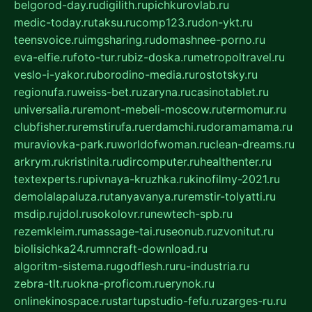
belgorod-day.ru
digilith.ru
pichkurovlab.ru
medic-today.ru
taksu.ru
comp123.ru
don-ykt.ru
teensvoice.ru
imgsharing.ru
domashnee-porno.ru
eva-elfie.ru
foto-tur.ru
biz-doska.ru
metropoltravel.ru
veslo-i-yakor.ru
borodino-media.ru
rostotsky.ru
regionufa.ru
weiss-bet.ru
zaryna.ru
casinotablet.ru
universalia.ru
remont-mebeli-moscow.ru
termomur.ru
clubfisher.ru
remstirufa.ru
erdamchi.ru
doramamama.ru
muraviovka-park.ru
worldofwoman.ru
clean-dreams.ru
arkrym.ru
kristinita.ru
dircomputer.ru
healthenter.ru
textexperts.ru
pivnaya-kruzhka.ru
kinofilmy-2021.ru
demolalapaluza.ru
tanyavanya.ru
remstir-tolyatti.ru
msdip.ru
jdol.ru
sokolovr.ru
newtech-spb.ru
rezemkleim.ru
massage-tai.ru
seonub.ru
zvonitut.ru
biolisichka24.ru
mncraft-download.ru
algoritm-sistema.ru
godflesh.ru
ru-industria.ru
zebra-tlt.ru
okna-proficom.ru
erynok.ru
onlinekinospace.ru
startupstudio-fefu.ru
zarges-ru.ru