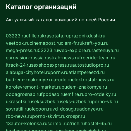
Каталог организаций
Актуальный каталог компаний по всей России
03223.ru
ufille.ru
krasotata.ru
prazdnikdushi.ru
veetbox.ru
cinemapost.ru
ciam-fr.ru
kraft-you.ru
mega-press.ru
03223.ru
web-explore.ru
rastenuya.ru
eurovision-russia.ru
strah-news.ru
freeride-team.ru
itrack-24.ru
sexshopexpress.ru
autostudiopro.ru
alabuga-cityhotel.ru
pornv.ru
atlantpereezd.ru
bud-em-znakomye.ru
a-cdc.ru
elektrostal-news.ru
korolevremont-market.ru
budem-znakomye.ru
oooagrosnab.ru
fpodaso.ru
emfire.ru
pro-otdelky.ru
ukrasotki.ru
seksuzbek.ru
seks-uzbek.ru
porno-vk.ru
sovratili.ru
olecoon.ru
vd-dosug.ru
adonyev.ru
rbc-news.ru
porno-skvirt.ru
krospr.ru
13autor-kolonka.ru
sormol.ru
2rich.ru
hostel-65.ru
hostserve.ru
porno-na-russkom.ru
mishinlab.ru