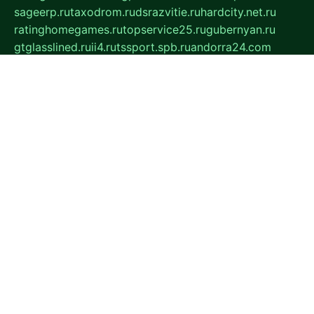
sageerp.ru
taxodrom.ru
dsrazvitie.ru
hardcity.net.ru
ratinghomegames.ru
topservice25.ru
gubernyan.ru
gtglasslined.ru
ii4.ru
tssport.spb.ru
andorra24.com
blackwallstreet.ru
oboimos.ru
optim-doors.com.ru
ikuch.ru
nycr.org.ru
npa21.ru
vremya-ch.spb.ru
desert000.ru
ivtorgi.ru
ifiori.ru
catalog-statei.ru
dcv.org.ru
spetsmaster174.ru
ipkameryhiseeu.ru
dum26.ru
ruspol.spb.ru
fr-opendp.ru
kam-solnyshko.ru
cheyenne-arapaho.ru
sevzapmetal.spb.ru
ted-lapidus.spb.ru
parasite-eliminator.ru
sigma-complete.ru
modernworld.ru
dama-moda.ru
eholot-group.ru
sk-nvkz.ru
DRONGOLD.RU
democratia2.ru
i-farmer.ru
mass-sport.org
jablonex.spb.ru
bookmess.ru
linkword.ru
refineua.com.ru
cs-spec.net.ru
altay-mebel.ru
DNK-THEATRE.RU
mechaniks.spb.ru
ipcamtechage.ru
skosta.ru
a-sun.ru
stroy-ldsp.ru
snowlands.org.ru
childrensshoes.ru
mrlizzy.ru
mebelsofiakrd.ru