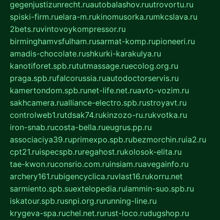
gegenjustizunrecht.ru
autobalashov.ru
utrovortu.ru
spiski-firm.ru
elara-m.ru
kinomusorka.ru
mkcslava.ru
2bets.ru
vintovoykompressor.ru
birminghamvsfulham.ru
sarmat-komp.ru
pioneeri.ru
amadis-chocolate.ru
shkurki-karakulya.ru
kanotiforet.spb.ru
tutmassage.ru
ecolog.org.ru
praga.spb.ru
falcorussia.ru
autodoctorservis.ru
kamertondom.spb.ru
net-life.net.ru
avto-vozim.ru
sakhcamera.ru
alliance-electro.spb.ru
stroyavt.ru
controlweb1.ru
tdsak74.ru
kinzozo-ru.ru
kvotka.ru
iron-snab.ru
costa-bella.ru
eugrus.pp.ru
associaciya39.ru
primexpo.spb.ru
bezmorchin.ru
ia2.ru
cpt21.ru
ispecspb.ru
regahost.ru
kolosok-elita.ru
tae-kwon.ru
consrio.com.ru
insiam.ru
avegainfo.ru
archery161.ru
bigencyclica.ru
vlast16.ru
korru.net
sarmiento.spb.su
extelopedia.ru
lammin-suo.spb.ru
iskatour.spb.ru
snpi.org.ru
running-line.ru
krygeva-spa.ru
chel.net.ru
rust-loco.ru
dugshop.ru