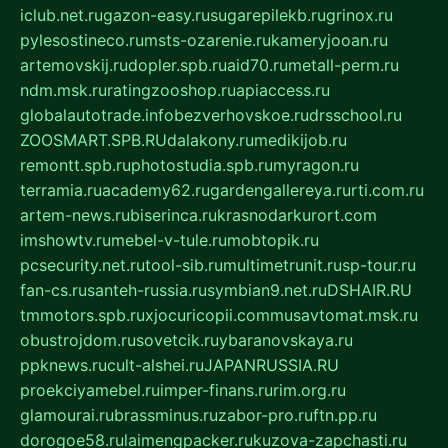
iclub.net.ru
gazon-easy.ru
sugarepilekb.ru
grinox.ru
pylesostineco.ru
msts-ozarenie.ru
kameryjooan.ru
artemovskij.ru
dopler.spb.ru
aid70.ru
metall-perm.ru
ndm.msk.ru
ratingzooshop.ru
apiaccess.ru
globalautotrade.info
bezverhovskoe.ru
drsschool.ru
ZOOSMART.SPB.RU
dalakony.ru
medikijob.ru
remontt.spb.ru
photostudia.spb.ru
myragon.ru
terramia.ru
academy62.ru
gardengallereya.ru
rti.com.ru
artem-news.ru
biserinca.ru
krasnodarkurort.com
imshowtv.ru
mebel-v-tule.ru
mobtopik.ru
pcsecurity.net.ru
tool-sib.ru
multimetrunit.ru
sp-tour.ru
fan-cs.ru
santeh-russia.ru
symbian9.net.ru
DSHAIR.RU
tmmotors.spb.ru
xjocuricopii.com
musavtomat.msk.ru
obustrojdom.ru
sovetcik.ru
ybaranovskaya.ru
ppknews.ru
cult-alshei.ru
JAPANRUSSIA.RU
proekciyamebel.ru
imper-finans.ru
rim.org.ru
glamourai.ru
brassminus.ru
zabor-pro.ru
ftn.pp.ru
dorogoe58.ru
laimengpacker.ru
kuzova-zapchasti.ru