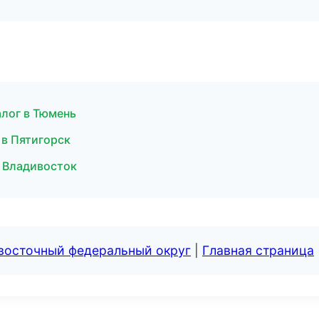
алог в Тюмень
 в Пятигорск
 Владивосток
евосточный федеральный округ
|
Главная страница