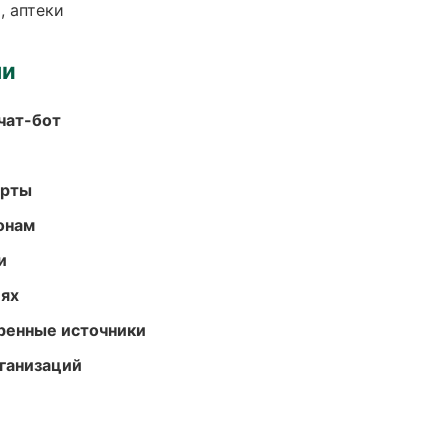
, аптеки
ми
чат-бот
арты
онам
и
иях
еренные источники
ганизаций