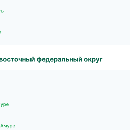
ть
г
я
евосточный федеральный округ
муре
-Амуре