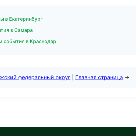
бы в Екатеринбург
ятия в Самара
и события в Краснодар
лжский федеральный округ
|
Главная страница
→