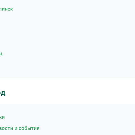
линск
ц
од
ки
овости и события