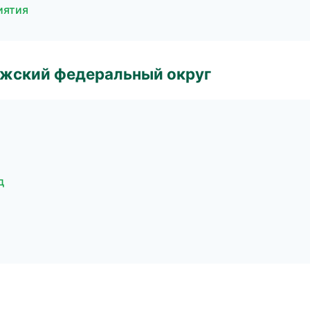
иятия
лжский федеральный округ
д