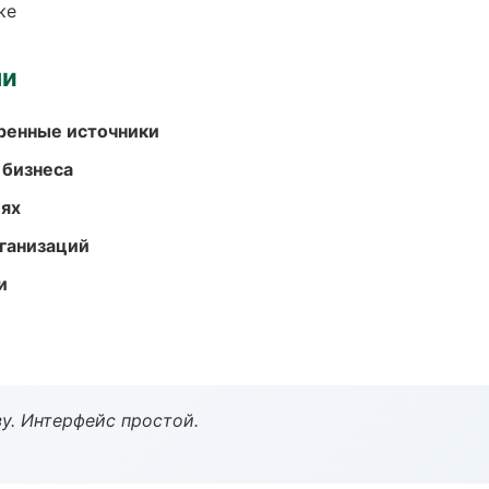
ке
ми
еренные источники
 бизнеса
иях
ганизаций
и
у. Интерфейс простой.