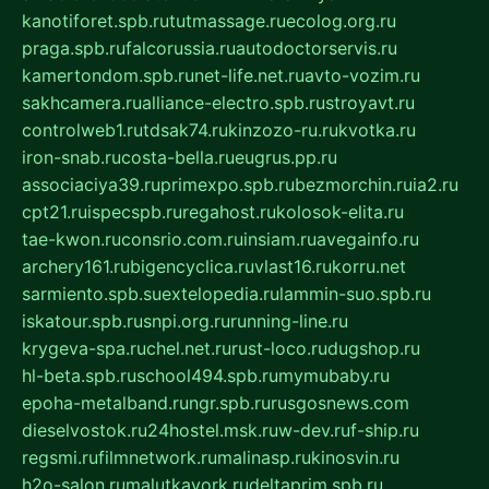
kanotiforet.spb.ru
tutmassage.ru
ecolog.org.ru
praga.spb.ru
falcorussia.ru
autodoctorservis.ru
kamertondom.spb.ru
net-life.net.ru
avto-vozim.ru
sakhcamera.ru
alliance-electro.spb.ru
stroyavt.ru
controlweb1.ru
tdsak74.ru
kinzozo-ru.ru
kvotka.ru
iron-snab.ru
costa-bella.ru
eugrus.pp.ru
associaciya39.ru
primexpo.spb.ru
bezmorchin.ru
ia2.ru
cpt21.ru
ispecspb.ru
regahost.ru
kolosok-elita.ru
tae-kwon.ru
consrio.com.ru
insiam.ru
avegainfo.ru
archery161.ru
bigencyclica.ru
vlast16.ru
korru.net
sarmiento.spb.su
extelopedia.ru
lammin-suo.spb.ru
iskatour.spb.ru
snpi.org.ru
running-line.ru
krygeva-spa.ru
chel.net.ru
rust-loco.ru
dugshop.ru
hl-beta.spb.ru
school494.spb.ru
mymubaby.ru
epoha-metalband.ru
ngr.spb.ru
rusgosnews.com
dieselvostok.ru
24hostel.msk.ru
w-dev.ru
f-ship.ru
regsmi.ru
filmnetwork.ru
malinasp.ru
kinosvin.ru
h2o-salon.ru
malutkayork.ru
deltaprim.spb.ru