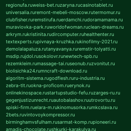
regionufa.ru
weiss-bet.ru
zaryna.ru
casinotablet.ru
universalia.ru
remont-mebeli-moscow.ru
termomur.ru
clubfisher.ru
remstirufa.ru
erdamchi.ru
doramamama.ru
muraviovka-park.ru
worldofwoman.ru
clean-dreams.ru
arkrym.ru
kristinita.ru
dircomputer.ru
healthenter.ru
textexperts.ru
pivnaya-kruzhka.ru
kinofilmy-2021.ru
demolalapaluza.ru
tanyavanya.ru
remstir-tolyatti.ru
msdip.ru
jdol.ru
sokolovr.ru
newtech-spb.ru
rezemkleim.ru
massage-tai.ru
seonub.ru
zvonitut.ru
biolisichka24.ru
mncraft-download.ru
algoritm-sistema.ru
godflesh.ru
ru-industria.ru
zebra-tlt.ru
okna-proficom.ru
erynok.ru
onlinekinospace.ru
startupstudio-fefu.ru
zarges-ru.ru
gegenjustizunrecht.ru
autobalashov.ru
utrovortu.ru
spiski-firm.ru
elara-m.ru
kinomusorka.ru
mkcslava.ru
2bets.ru
vintovoykompressor.ru
birminghamvsfulham.ru
sarmat-komp.ru
pioneeri.ru
amadis-chocolate.ru
shkurki-karakulya.ru