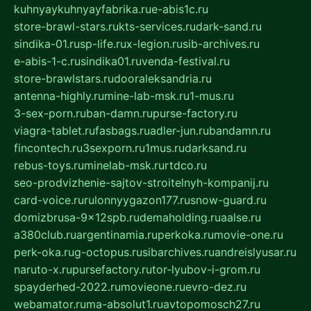
kuhnyaykuhnyayfabrika.ru
e-abis1c.ru
store-brawl-stars.ru
kts-services.ru
dark-sand.ru
sindika-01.ru
sp-life.ru
x-legion.ru
sib-archives.ru
e-abis-1-c.ru
sindika01.ru
venda-festival.ru
store-brawlstars.ru
dooraleksandria.ru
antenna-highly.ru
mine-lab-msk.ru
1-mus.ru
3-sex-porn.ru
ban-damn.ru
purse-factory.ru
viagra-tablet.ru
fasbags.ru
adler-jun.ru
bandamn.ru
fincontech.ru
3sexporn.ru
1mus.ru
darksand.ru
rebus-toys.ru
minelab-msk.ru
rtdco.ru
seo-prodvizhenie-sajtov-stroitelnyh-kompanij.ru
card-voice.ru
rulonnyygazon177.ru
snow-guard.ru
domizbrusa-9x12spb.ru
demaholding.ru
aalse.ru
a380club.ru
argentinamia.ru
perkoka.ru
movie-one.ru
perk-oka.ru
g-octopus.ru
sibarchives.ru
andreislyusar.ru
naruto-x.ru
pursefactory.ru
tor-lyubov-i-grom.ru
spayderhed-2022.ru
movieone.ru
evro-dez.ru
webamator.ru
ma-absolut1.ru
avtopomosch27.ru