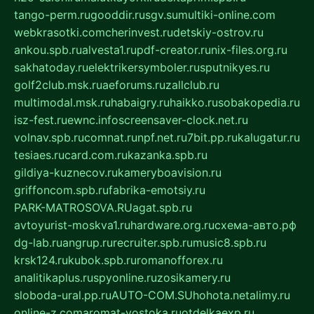
tango-perm.ru
gooddir.ru
sgv.su
multiki-online.com
webkrasotki.com
cherinvest.ru
detskiy-ostrov.ru
ankou.spb.ru
alvesta1.ru
pdf-creator.ru
nix-files.org.ru
sakhatoday.ru
elektrikersymboler.ru
sputnikyes.ru
golf2club.msk.ru
aeforums.ru
zallclub.ru
multimodal.msk.ru
habaigry.ru
haikko.ru
sobakopedia.ru
isz-fest.ru
ewnc.info
screensaver-clock.net.ru
volnav.spb.ru
comnat.ru
npf.net.ru
7bit.pp.ru
kalugatur.ru
tesiaes.ru
card.com.ru
kazanka.spb.ru
gildiya-kuznecov.ru
kameryboavision.ru
griffoncom.spb.ru
fabrika-emotsiy.ru
PARK-MATROSOVA.RU
agat.spb.ru
avtoyurist-moskva1.ru
hardware.org.ru
схема-авто.рф
dg-lab.ru
angrup.ru
recruiter.spb.ru
music8.spb.ru
krsk124.ru
kubok.spb.ru
romanofforex.ru
analitikaplus.ru
spyonline.ru
zosikamery.ru
sloboda-ural.pp.ru
AUTO-COM.SU
hohota.net
alimy.ru
online-z.com
aromat-vostoka.ru
otdelkaexp.ru