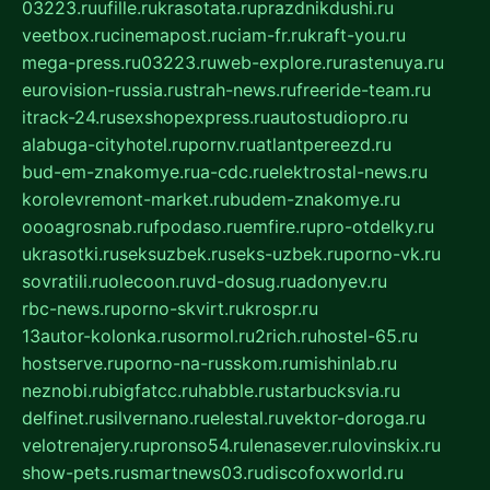
03223.ru
ufille.ru
krasotata.ru
prazdnikdushi.ru
veetbox.ru
cinemapost.ru
ciam-fr.ru
kraft-you.ru
mega-press.ru
03223.ru
web-explore.ru
rastenuya.ru
eurovision-russia.ru
strah-news.ru
freeride-team.ru
itrack-24.ru
sexshopexpress.ru
autostudiopro.ru
alabuga-cityhotel.ru
pornv.ru
atlantpereezd.ru
bud-em-znakomye.ru
a-cdc.ru
elektrostal-news.ru
korolevremont-market.ru
budem-znakomye.ru
oooagrosnab.ru
fpodaso.ru
emfire.ru
pro-otdelky.ru
ukrasotki.ru
seksuzbek.ru
seks-uzbek.ru
porno-vk.ru
sovratili.ru
olecoon.ru
vd-dosug.ru
adonyev.ru
rbc-news.ru
porno-skvirt.ru
krospr.ru
13autor-kolonka.ru
sormol.ru
2rich.ru
hostel-65.ru
hostserve.ru
porno-na-russkom.ru
mishinlab.ru
neznobi.ru
bigfatcc.ru
habble.ru
starbucksvia.ru
delfinet.ru
silvernano.ru
elestal.ru
vektor-doroga.ru
velotrenajery.ru
pronso54.ru
lenasever.ru
lovinskix.ru
show-pets.ru
smartnews03.ru
discofoxworld.ru