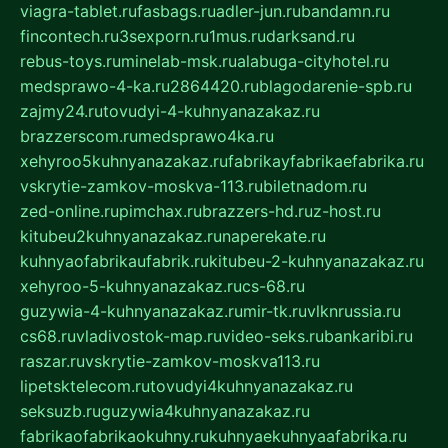
viagra-tablet.ru
fasbags.ru
adler-jun.ru
bandamn.ru
fincontech.ru
3sexporn.ru
1mus.ru
darksand.ru
rebus-toys.ru
minelab-msk.ru
alabuga-cityhotel.ru
medsprawo-4-ka.ru
2864420.ru
blagodarenie-spb.ru
zajmy24.ru
tovudyi-4-kuhnyanazakaz.ru
brazzerscom.ru
medsprawo4ka.ru
xehyroo5kuhnyanazakaz.ru
fabrikayfabrikaefabrika.ru
vskrytie-zamkov-moskva-113.ru
biletnadom.ru
zed-online.ru
pimchax.ru
brazzers-hd.ru
z-host.ru
kitubeu2kuhnyanazakaz.ru
naperekate.ru
kuhnyaofabrikaufabrik.ru
kitubeu-2-kuhnyanazakaz.ru
xehyroo-5-kuhnyanazakaz.ru
cs-68.ru
guzywia-4-kuhnyanazakaz.ru
mir-tk.ru
vlknrussia.ru
cs68.ru
vladivostok-map.ru
video-seks.ru
bankaribi.ru
raszar.ru
vskrytie-zamkov-moskva113.ru
lipetsktelecom.ru
tovudyi4kuhnyanazakaz.ru
seksuzb.ru
guzywia4kuhnyanazakaz.ru
fabrikaofabrikaokuhny.ru
kuhnyaekuhnyaafabrika.ru