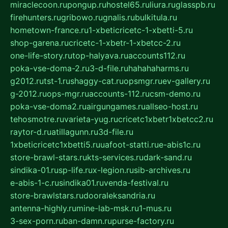
miraclecoon.ru
pongup.ru
hostel65.ru
liura.ru
glasspb.ru
firehunters.ru
gribowo.ru
gnalis.ru
bulkitula.ru
hometown-france.ru
1-xbeticricetc-1-xbetti-5.ru
shop-garena.ru
cricetc-1-xbetr-1-xbetcc-2.ru
one-life-story.ru
top-halyava.ru
accounts112.ru
poka-vse-doma-2.ru
3-d-file.ru
hahahaharms.ru
g2012.ru
tst-1.ru
shaggy-cat.ru
opsmgr.ru
ev-gallery.ru
g-2012.ru
ops-mgr.ru
accounts-112.ru
csm-demo.ru
poka-vse-doma2.ru
airgungames.ru
allseo-host.ru
tehosmotre.ru
varieta-yug.ru
cricetc1xbetr1xbetcc2.ru
raytor-d.ru
atillagunn.ru
3d-file.ru
1xbeticricetc1xbetti5.ru
uafoot-statti.ru
e-abis1c.ru
store-brawl-stars.ru
kts-services.ru
dark-sand.ru
sindika-01.ru
sp-life.ru
x-legion.ru
sib-archives.ru
e-abis-1-c.ru
sindika01.ru
venda-festival.ru
store-brawlstars.ru
dooraleksandria.ru
antenna-highly.ru
mine-lab-msk.ru
1-mus.ru
3-sex-porn.ru
ban-damn.ru
purse-factory.ru