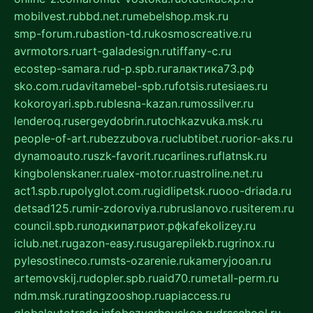
mobilvest.ru
bbd.net.ru
mebelshop.msk.ru
smp-forum.ru
bastion-td.ru
kosmoscreative.ru
avrmotors.ru
art-galadesign.ru
tiffany-c.ru
ecostep-samara.ru
d-p.spb.ru
галактика73.рф
sko.com.ru
davitamebel-spb.ru
fotsis.ru
tesiaes.ru
kokoroyari.spb.ru
blesna-kazan.ru
mossilver.ru
lenderoq.ru
sergeydobrin.ru
tochkazvuka.msk.ru
people-of-art.ru
bezzubova.ru
clubtibet.ru
orior-aks.ru
dynamoauto.ru
szk-favorit.ru
carlines.ru
flatnsk.ru
kingbolenskaner.ru
alex-motor.ru
astroline.net.ru
act1.spb.ru
polyglot.com.ru
gidlipetsk.ru
ooo-driada.ru
detsad125.ru
mir-zdoroviya.ru
bruslanovo.ru
siterem.ru
council.spb.ru
лодкипатриот.рф
kafekolizey.ru
iclub.net.ru
gazon-easy.ru
sugarepilekb.ru
grinox.ru
pylesostineco.ru
msts-ozarenie.ru
kameryjooan.ru
artemovskij.ru
dopler.spb.ru
aid70.ru
metall-perm.ru
ndm.msk.ru
ratingzooshop.ru
apiaccess.ru
globalautotrade.info
bezverhovskoe.ru
drsschool.ru