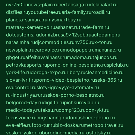
nv-750.ru
news-plain.ru
nertansaga.ru
delanalad.ru
dizfiles.ru
youtubefree.ru
aria-family.ru
roadli.ru
planeta-samara.ru
mysmartbuy.ru
matrasy-kemerovo.ru
ashanet.ru
trade-farm.ru
dotcustoms.ru
domizbrusa9x12spb.ru
autodamp.ru
narasimha.ru
djcommodities.ru
nv750.ru
x-ton.ru
newsplain.ru
cardvoice.ru
modopaper.ru
manunae.ru
gbget.ru
alfeihavsalnassr.ru
madoma.ru
tajuncos.ru
petrovkasports.ru
porno-online-besplatno.ru
splclub.ru
york-life.ru
doroga-expo.ru
ribery.ru
cleanmedicine.ru
slovar-ivrit.ru
porno-video-besplatno.ru
seks-365.ru
ovucontrol.ru
sloty-igrovyye-avtomaty.ru
ru-industriya.ru
russkoe-porno-besplatno.ru
belgorod-day.ru
digilith.ru
pichkurovlab.ru
medic-today.ru
taksu.ru
comp123.ru
don-ykt.ru
teensvoice.ru
imgsharing.ru
domashnee-porno.ru
eva-elfie.ru
foto-tur.ru
biz-doska.ru
metropoltravel.ru
veslo-i-yakor.ru
borodino-media.ru
rostotsky.ru