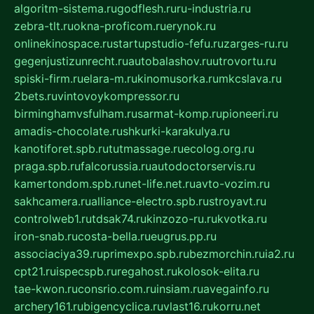
algoritm-sistema.ru
godflesh.ru
ru-industria.ru
zebra-tlt.ru
okna-proficom.ru
erynok.ru
onlinekinospace.ru
startupstudio-fefu.ru
zarges-ru.ru
gegenjustizunrecht.ru
autobalashov.ru
utrovortu.ru
spiski-firm.ru
elara-m.ru
kinomusorka.ru
mkcslava.ru
2bets.ru
vintovoykompressor.ru
birminghamvsfulham.ru
sarmat-komp.ru
pioneeri.ru
amadis-chocolate.ru
shkurki-karakulya.ru
kanotiforet.spb.ru
tutmassage.ru
ecolog.org.ru
praga.spb.ru
falcorussia.ru
autodoctorservis.ru
kamertondom.spb.ru
net-life.net.ru
avto-vozim.ru
sakhcamera.ru
alliance-electro.spb.ru
stroyavt.ru
controlweb1.ru
tdsak74.ru
kinzozo-ru.ru
kvotka.ru
iron-snab.ru
costa-bella.ru
eugrus.pp.ru
associaciya39.ru
primexpo.spb.ru
bezmorchin.ru
ia2.ru
cpt21.ru
ispecspb.ru
regahost.ru
kolosok-elita.ru
tae-kwon.ru
consrio.com.ru
insiam.ru
avegainfo.ru
archery161.ru
bigencyclica.ru
vlast16.ru
korru.net