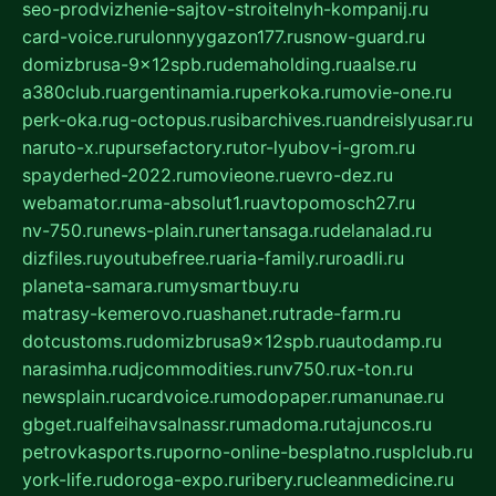
seo-prodvizhenie-sajtov-stroitelnyh-kompanij.ru
card-voice.ru
rulonnyygazon177.ru
snow-guard.ru
domizbrusa-9x12spb.ru
demaholding.ru
aalse.ru
a380club.ru
argentinamia.ru
perkoka.ru
movie-one.ru
perk-oka.ru
g-octopus.ru
sibarchives.ru
andreislyusar.ru
naruto-x.ru
pursefactory.ru
tor-lyubov-i-grom.ru
spayderhed-2022.ru
movieone.ru
evro-dez.ru
webamator.ru
ma-absolut1.ru
avtopomosch27.ru
nv-750.ru
news-plain.ru
nertansaga.ru
delanalad.ru
dizfiles.ru
youtubefree.ru
aria-family.ru
roadli.ru
planeta-samara.ru
mysmartbuy.ru
matrasy-kemerovo.ru
ashanet.ru
trade-farm.ru
dotcustoms.ru
domizbrusa9x12spb.ru
autodamp.ru
narasimha.ru
djcommodities.ru
nv750.ru
x-ton.ru
newsplain.ru
cardvoice.ru
modopaper.ru
manunae.ru
gbget.ru
alfeihavsalnassr.ru
madoma.ru
tajuncos.ru
petrovkasports.ru
porno-online-besplatno.ru
splclub.ru
york-life.ru
doroga-expo.ru
ribery.ru
cleanmedicine.ru