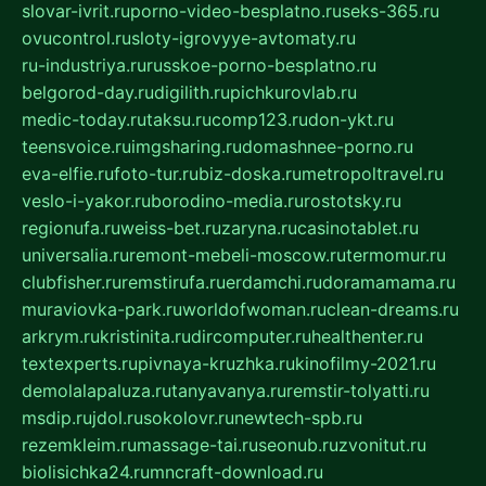
slovar-ivrit.ru
porno-video-besplatno.ru
seks-365.ru
ovucontrol.ru
sloty-igrovyye-avtomaty.ru
ru-industriya.ru
russkoe-porno-besplatno.ru
belgorod-day.ru
digilith.ru
pichkurovlab.ru
medic-today.ru
taksu.ru
comp123.ru
don-ykt.ru
teensvoice.ru
imgsharing.ru
domashnee-porno.ru
eva-elfie.ru
foto-tur.ru
biz-doska.ru
metropoltravel.ru
veslo-i-yakor.ru
borodino-media.ru
rostotsky.ru
regionufa.ru
weiss-bet.ru
zaryna.ru
casinotablet.ru
universalia.ru
remont-mebeli-moscow.ru
termomur.ru
clubfisher.ru
remstirufa.ru
erdamchi.ru
doramamama.ru
muraviovka-park.ru
worldofwoman.ru
clean-dreams.ru
arkrym.ru
kristinita.ru
dircomputer.ru
healthenter.ru
textexperts.ru
pivnaya-kruzhka.ru
kinofilmy-2021.ru
demolalapaluza.ru
tanyavanya.ru
remstir-tolyatti.ru
msdip.ru
jdol.ru
sokolovr.ru
newtech-spb.ru
rezemkleim.ru
massage-tai.ru
seonub.ru
zvonitut.ru
biolisichka24.ru
mncraft-download.ru