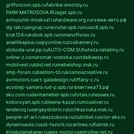
griffoncom.spb.ru
fabrika-emotsiy.ru
PARK-MATROSOVA.RU
agat.spb.ru
avtoyurist-moskva1.ru
hardware.org.ru
схема-авто.рф
dg-lab.ru
angrup.ru
recruiter.spb.ru
music8.spb.ru
krsk124.ru
kubok.spb.ru
romanofforex.ru
analitikaplus.ru
spyonline.ru
zosikamery.ru
sloboda-ural.pp.ru
AUTO-COM.SU
hohota.net
alimy.ru
online-z.com
aromat-vostoka.ru
otdelkaexp.ru
mobilvest.ru
bbd.net.ru
mebelshop.msk.ru
smp-forum.ru
bastion-td.ru
kosmoscreative.ru
avrmotors.ru
art-galadesign.ru
tiffany-c.ru
ecostep-samara.ru
d-p.spb.ru
галактика73.рф
sko.com.ru
davitamebel-spb.ru
fotsis.ru
tesiaes.ru
kokoroyari.spb.ru
blesna-kazan.ru
mossilver.ru
lenderoq.ru
sergeydobrin.ru
tochkazvuka.msk.ru
people-of-art.ru
bezzubova.ru
clubtibet.ru
orior-aks.ru
dynamoauto.ru
szk-favorit.ru
carlines.ru
flatnsk.ru
kingbolenskaner.ru
alex-motor.ru
astroline.net.ru