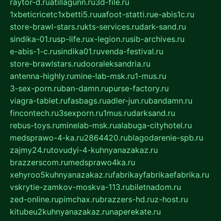
raytor-d.ru
atillagunn.ru
3d-file.ru
1xbeticricetc1xbetti5.ru
uafoot-statti.ru
e-abis1c.ru
store-brawl-stars.ru
kts-services.ru
dark-sand.ru
sindika-01.ru
sp-life.ru
x-legion.ru
sib-archives.ru
e-abis-1-c.ru
sindika01.ru
venda-festival.ru
store-brawlstars.ru
dooraleksandria.ru
antenna-highly.ru
mine-lab-msk.ru
1-mus.ru
3-sex-porn.ru
ban-damn.ru
purse-factory.ru
viagra-tablet.ru
fasbags.ru
adler-jun.ru
bandamn.ru
fincontech.ru
3sexporn.ru
1mus.ru
darksand.ru
rebus-toys.ru
minelab-msk.ru
alabuga-cityhotel.ru
medsprawo-4-ka.ru
2864420.ru
blagodarenie-spb.ru
zajmy24.ru
tovudyi-4-kuhnyanazakaz.ru
brazzerscom.ru
medsprawo4ka.ru
xehyroo5kuhnyanazakaz.ru
fabrikayfabrikaefabrika.ru
vskrytie-zamkov-moskva-113.ru
biletnadom.ru
zed-online.ru
pimchax.ru
brazzers-hd.ru
z-host.ru
kitubeu2kuhnyanazakaz.ru
naperekate.ru