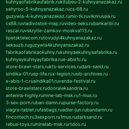
kuhnyaofabrikaufabrik.ru
kitubeu-2-kuhnyanazakaz.ru
xehyroo-5-kuhnyanazakaz.ru
cs-68.ru
guzywia-4-kuhnyanazakaz.ru
mir-tk.ru
vlknrussia.ru
cs68.ru
vladivostok-map.ru
video-seks.ru
bankaribi.ru
raszar.ru
vskrytie-zamkov-moskva113.ru
lipetsktelecom.ru
tovudyi4kuhnyanazakaz.ru
seksuzb.ru
guzywia4kuhnyanazakaz.ru
fabrikaofabrikaokuhny.ru
kuhnyaekuhnyaafabrika.ru
kuhnyaykuhnyayfabrika.ru
e-abis1c.ru
store-brawl-stars.ru
kts-services.ru
dark-sand.ru
sindika-01.ru
sp-life.ru
x-legion.ru
sib-archives.ru
e-abis-1-c.ru
sindika01.ru
venda-festival.ru
store-brawlstars.ru
dooraleksandria.ru
antenna-highly.ru
mine-lab-msk.ru
1-mus.ru
3-sex-porn.ru
ban-damn.ru
purse-factory.ru
viagra-tablet.ru
fasbags.ru
adler-jun.ru
bandamn.ru
fincontech.ru
3sexporn.ru
1mus.ru
darksand.ru
rebus-toys.ru
minelab-msk.ru
rtdco.ru