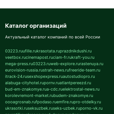
Каталог организаций
Актуальный каталог компаний по всей России
03223.ru
ufille.ru
krasotata.ru
prazdnikdushi.ru
veetbox.ru
cinemapost.ru
ciam-fr.ru
kraft-you.ru
mega-press.ru
03223.ru
web-explore.ru
rastenuya.ru
eurovision-russia.ru
strah-news.ru
freeride-team.ru
itrack-24.ru
sexshopexpress.ru
autostudiopro.ru
alabuga-cityhotel.ru
pornv.ru
atlantpereezd.ru
bud-em-znakomye.ru
a-cdc.ru
elektrostal-news.ru
korolevremont-market.ru
budem-znakomye.ru
oooagrosnab.ru
fpodaso.ru
emfire.ru
pro-otdelky.ru
ukrasotki.ru
seksuzbek.ru
seks-uzbek.ru
porno-vk.ru