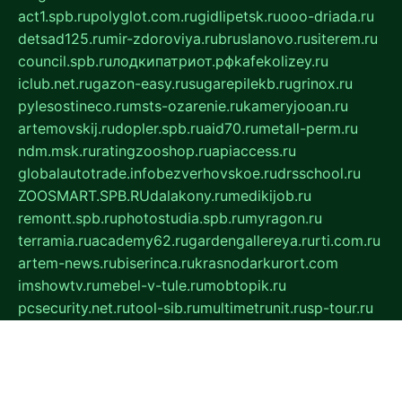
act1.spb.ru
polyglot.com.ru
gidlipetsk.ru
ooo-driada.ru
detsad125.ru
mir-zdoroviya.ru
bruslanovo.ru
siterem.ru
council.spb.ru
лодкипатриот.рф
kafekolizey.ru
iclub.net.ru
gazon-easy.ru
sugarepilekb.ru
grinox.ru
pylesostineco.ru
msts-ozarenie.ru
kameryjooan.ru
artemovskij.ru
dopler.spb.ru
aid70.ru
metall-perm.ru
ndm.msk.ru
ratingzooshop.ru
apiaccess.ru
globalautotrade.info
bezverhovskoe.ru
drsschool.ru
ZOOSMART.SPB.RU
dalakony.ru
medikijob.ru
remontt.spb.ru
photostudia.spb.ru
myragon.ru
terramia.ru
academy62.ru
gardengallereya.ru
rti.com.ru
artem-news.ru
biserinca.ru
krasnodarkurort.com
imshowtv.ru
mebel-v-tule.ru
mobtopik.ru
pcsecurity.net.ru
tool-sib.ru
multimetrunit.ru
sp-tour.ru
fan-cs.ru
santeh-russia.ru
symbian9.net.ru
DSHAIR.RU
tmmotors.spb.ru
xjocuricopii.com
musavtomat.msk.ru
obustrojdom.ru
sovetcik.ru
ybaranovskaya.ru
ppknews.ru
cult-alshei.ru
JAPANRUSSIA.RU