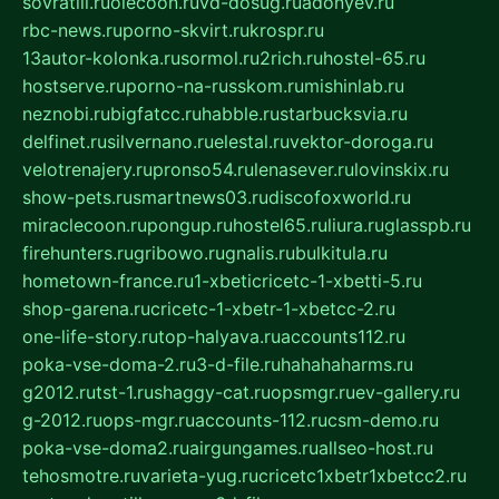
sovratili.ru
olecoon.ru
vd-dosug.ru
adonyev.ru
rbc-news.ru
porno-skvirt.ru
krospr.ru
13autor-kolonka.ru
sormol.ru
2rich.ru
hostel-65.ru
hostserve.ru
porno-na-russkom.ru
mishinlab.ru
neznobi.ru
bigfatcc.ru
habble.ru
starbucksvia.ru
delfinet.ru
silvernano.ru
elestal.ru
vektor-doroga.ru
velotrenajery.ru
pronso54.ru
lenasever.ru
lovinskix.ru
show-pets.ru
smartnews03.ru
discofoxworld.ru
miraclecoon.ru
pongup.ru
hostel65.ru
liura.ru
glasspb.ru
firehunters.ru
gribowo.ru
gnalis.ru
bulkitula.ru
hometown-france.ru
1-xbeticricetc-1-xbetti-5.ru
shop-garena.ru
cricetc-1-xbetr-1-xbetcc-2.ru
one-life-story.ru
top-halyava.ru
accounts112.ru
poka-vse-doma-2.ru
3-d-file.ru
hahahaharms.ru
g2012.ru
tst-1.ru
shaggy-cat.ru
opsmgr.ru
ev-gallery.ru
g-2012.ru
ops-mgr.ru
accounts-112.ru
csm-demo.ru
poka-vse-doma2.ru
airgungames.ru
allseo-host.ru
tehosmotre.ru
varieta-yug.ru
cricetc1xbetr1xbetcc2.ru