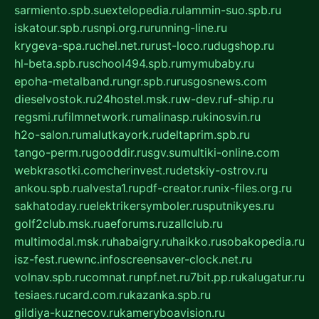
sarmiento.spb.su
extelopedia.ru
lammin-suo.spb.ru
iskatour.spb.ru
snpi.org.ru
running-line.ru
krygeva-spa.ru
chel.net.ru
rust-loco.ru
dugshop.ru
hl-beta.spb.ru
school494.spb.ru
mymubaby.ru
epoha-metalband.ru
ngr.spb.ru
rusgosnews.com
dieselvostok.ru
24hostel.msk.ru
w-dev.ru
f-ship.ru
regsmi.ru
filmnetwork.ru
malinasp.ru
kinosvin.ru
h2o-salon.ru
malutkayork.ru
deltaprim.spb.ru
tango-perm.ru
gooddir.ru
sgv.su
multiki-online.com
webkrasotki.com
cherinvest.ru
detskiy-ostrov.ru
ankou.spb.ru
alvesta1.ru
pdf-creator.ru
nix-files.org.ru
sakhatoday.ru
elektrikersymboler.ru
sputnikyes.ru
golf2club.msk.ru
aeforums.ru
zallclub.ru
multimodal.msk.ru
habaigry.ru
haikko.ru
sobakopedia.ru
isz-fest.ru
ewnc.info
screensaver-clock.net.ru
volnav.spb.ru
comnat.ru
npf.net.ru
7bit.pp.ru
kalugatur.ru
tesiaes.ru
card.com.ru
kazanka.spb.ru
gildiya-kuznecov.ru
kameryboavision.ru