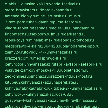
e-abis-1-c.ru
sindika01.ru
venda-festival.ru
store-brawlstars.ru
dooraleksandria.ru
antenna-highly.ru
mine-lab-msk.ru
1-mus.ru
3-sex-porn.ru
ban-damn.ru
purse-factory.ru
viagra-tablet.ru
fasbags.ru
adler-jun.ru
bandamn.ru
fincontech.ru
3sexporn.ru
1mus.ru
darksand.ru
rebus-toys.ru
minelab-msk.ru
alabuga-cityhotel.ru
medsprawo-4-ka.ru
2864420.ru
blagodarenie-spb.ru
zajmy24.ru
tovudyi-4-kuhnyanazakaz.ru
brazzerscom.ru
medsprawo4ka.ru
xehyroo5kuhnyanazakaz.ru
fabrikayfabrikaefabrika.ru
vskrytie-zamkov-moskva-113.ru
biletnadom.ru
zed-online.ru
pimchax.ru
brazzers-hd.ru
z-host.ru
kitubeu2kuhnyanazakaz.ru
naperekate.ru
kuhnyaofabrikaufabrik.ru
kitubeu-2-kuhnyanazakaz.ru
xehyroo-5-kuhnyanazakaz.ru
cs-68.ru
guzywia-4-kuhnyanazakaz.ru
mir-tk.ru
vlknrussia.ru
cs68.ru
vladivostok-map.ru
video-seks.ru
bankaribi.ru