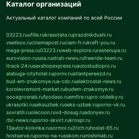
Каталог организаций
Актуальный каталог компаний по всей России
03223.ru
ufille.ru
krasotata.ru
prazdnikdushi.ru
veetbox.ru
cinemapost.ru
ciam-fr.ru
kraft-you.ru
mega-press.ru
03223.ru
web-explore.ru
rastenuya.ru
eurovision-russia.ru
strah-news.ru
freeride-team.ru
itrack-24.ru
sexshopexpress.ru
autostudiopro.ru
alabuga-cityhotel.ru
pornv.ru
atlantpereezd.ru
bud-em-znakomye.ru
a-cdc.ru
elektrostal-news.ru
korolevremont-market.ru
budem-znakomye.ru
oooagrosnab.ru
fpodaso.ru
emfire.ru
pro-otdelky.ru
ukrasotki.ru
seksuzbek.ru
seks-uzbek.ru
porno-vk.ru
sovratili.ru
olecoon.ru
vd-dosug.ru
adonyev.ru
rbc-news.ru
porno-skvirt.ru
krospr.ru
13autor-kolonka.ru
sormol.ru
2rich.ru
hostel-65.ru
hostserve.ru
porno-na-russkom.ru
mishinlab.ru