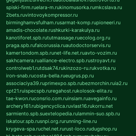
spiski-firm.ru
elara-m.ru
kinomusorka.ru
mkcslava.ru
2bets.ru
vintovoykompressor.ru
birminghamvsfulham.ru
sarmat-komp.ru
pioneeri.ru
amadis-chocolate.ru
shkurki-karakulya.ru
kanotiforet.spb.ru
tutmassage.ru
ecolog.org.ru
praga.spb.ru
falcorussia.ru
autodoctorservis.ru
kamertondom.spb.ru
net-life.net.ru
avto-vozim.ru
sakhcamera.ru
alliance-electro.spb.ru
stroyavt.ru
controlweb1.ru
tdsak74.ru
kinzozo-ru.ru
kvotka.ru
iron-snab.ru
costa-bella.ru
eugrus.pp.ru
associaciya39.ru
primexpo.spb.ru
bezmorchin.ru
ia2.ru
cpt21.ru
ispecspb.ru
regahost.ru
kolosok-elita.ru
tae-kwon.ru
consrio.com.ru
insiam.ru
avegainfo.ru
archery161.ru
bigencyclica.ru
vlast16.ru
korru.net
sarmiento.spb.su
extelopedia.ru
lammin-suo.spb.ru
iskatour.spb.ru
snpi.org.ru
running-line.ru
krygeva-spa.ru
chel.net.ru
rust-loco.ru
dugshop.ru