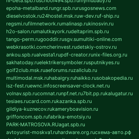
hl-beta.spb.ru
school494.spb.ru
mymubaby.ru
epoha-metalband.ru
ngr.spb.ru
rusgosnews.com
dieselvostok.ru
24hostel.msk.ru
w-dev.ru
f-ship.ru
regsmi.ru
filmnetwork.ru
malinasp.ru
kinosvin.ru
h2o-salon.ru
malutkayork.ru
deltaprim.spb.ru
tango-perm.ru
gooddir.ru
sgv.su
multiki-online.com
webkrasotki.com
cherinvest.ru
detskiy-ostrov.ru
ankou.spb.ru
alvesta1.ru
pdf-creator.ru
nix-files.org.ru
sakhatoday.ru
elektrikersymboler.ru
sputnikyes.ru
golf2club.msk.ru
aeforums.ru
zallclub.ru
multimodal.msk.ru
habaigry.ru
haikko.ru
sobakopedia.ru
isz-fest.ru
ewnc.info
screensaver-clock.net.ru
volnav.spb.ru
comnat.ru
npf.net.ru
7bit.pp.ru
kalugatur.ru
tesiaes.ru
card.com.ru
kazanka.spb.ru
gildiya-kuznecov.ru
kameryboavision.ru
griffoncom.spb.ru
fabrika-emotsiy.ru
PARK-MATROSOVA.RU
agat.spb.ru
avtoyurist-moskva1.ru
hardware.org.ru
схема-авто.рф