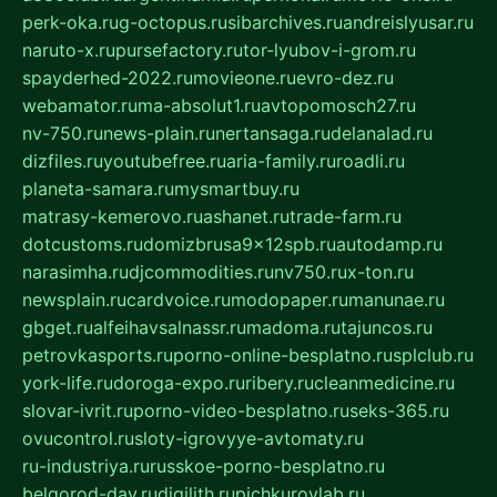
perk-oka.ru
g-octopus.ru
sibarchives.ru
andreislyusar.ru
naruto-x.ru
pursefactory.ru
tor-lyubov-i-grom.ru
spayderhed-2022.ru
movieone.ru
evro-dez.ru
webamator.ru
ma-absolut1.ru
avtopomosch27.ru
nv-750.ru
news-plain.ru
nertansaga.ru
delanalad.ru
dizfiles.ru
youtubefree.ru
aria-family.ru
roadli.ru
planeta-samara.ru
mysmartbuy.ru
matrasy-kemerovo.ru
ashanet.ru
trade-farm.ru
dotcustoms.ru
domizbrusa9x12spb.ru
autodamp.ru
narasimha.ru
djcommodities.ru
nv750.ru
x-ton.ru
newsplain.ru
cardvoice.ru
modopaper.ru
manunae.ru
gbget.ru
alfeihavsalnassr.ru
madoma.ru
tajuncos.ru
petrovkasports.ru
porno-online-besplatno.ru
splclub.ru
york-life.ru
doroga-expo.ru
ribery.ru
cleanmedicine.ru
slovar-ivrit.ru
porno-video-besplatno.ru
seks-365.ru
ovucontrol.ru
sloty-igrovyye-avtomaty.ru
ru-industriya.ru
russkoe-porno-besplatno.ru
belgorod-day.ru
digilith.ru
pichkurovlab.ru