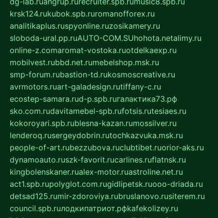
dg-lab.ru
angrup.ru
recruiter.spb.ru
music8.spb.ru
krsk124.ru
kubok.spb.ru
romanofforex.ru
analitikaplus.ru
spyonline.ru
zosikamery.ru
sloboda-ural.pp.ru
AUTO-COM.SU
hohota.net
alimy.ru
online-z.com
aromat-vostoka.ru
otdelkaexp.ru
mobilvest.ru
bbd.net.ru
mebelshop.msk.ru
smp-forum.ru
bastion-td.ru
kosmoscreative.ru
avrmotors.ru
art-galadesign.ru
tiffany-c.ru
ecostep-samara.ru
d-p.spb.ru
галактика73.рф
sko.com.ru
davitamebel-spb.ru
fotsis.ru
tesiaes.ru
kokoroyari.spb.ru
blesna-kazan.ru
mossilver.ru
lenderoq.ru
sergeydobrin.ru
tochkazvuka.msk.ru
people-of-art.ru
bezzubova.ru
clubtibet.ru
orior-aks.ru
dynamoauto.ru
szk-favorit.ru
carlines.ru
flatnsk.ru
kingbolenskaner.ru
alex-motor.ru
astroline.net.ru
act1.spb.ru
polyglot.com.ru
gidlipetsk.ru
ooo-driada.ru
detsad125.ru
mir-zdoroviya.ru
bruslanovo.ru
siterem.ru
council.spb.ru
лодкипатриот.рф
kafekolizey.ru