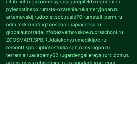
iclub.net.ru
gazon-easy.ru
sugarepilekb.ru
grinox.ru
pylesostineco.ru
msts-ozarenie.ru
kameryjooan.ru
artemovskij.ru
dopler.spb.ru
aid70.ru
metall-perm.ru
ndm.msk.ru
ratingzooshop.ru
apiaccess.ru
globalautotrade.info
bezverhovskoe.ru
drsschool.ru
ZOOSMART.SPB.RU
dalakony.ru
medikijob.ru
remontt.spb.ru
photostudia.spb.ru
myragon.ru
terramia.ru
academy62.ru
gardengallereya.ru
rti.com.ru
artem-news.ru
biserinca.ru
krasnodarkurort.com
imshowtv.ru
mebel-v-tule.ru
mobtopik.ru
pcsecurity.net.ru
tool-sib.ru
multimetrunit.ru
sp-tour.ru
fan-cs.ru
santeh-russia.ru
symbian9.net.ru
DSHAIR.RU
tmmotors.spb.ru
xjocuricopii.com
musavtomat.msk.ru
obustrojdom.ru
sovetcik.ru
ybaranovskaya.ru
ppknews.ru
cult-alshei.ru
JAPANRUSSIA.RU
proekciyamebel.ru
imper-finans.ru
rim.org.ru
glamourai.ru
brassminus.ru
zabor-pro.ru
ftn.pp.ru
dorogoe58.ru
laimengpacker.ru
kuzova-zapchasti.ru