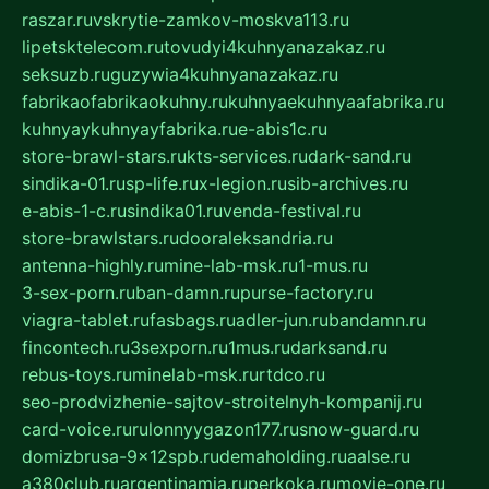
raszar.ru
vskrytie-zamkov-moskva113.ru
lipetsktelecom.ru
tovudyi4kuhnyanazakaz.ru
seksuzb.ru
guzywia4kuhnyanazakaz.ru
fabrikaofabrikaokuhny.ru
kuhnyaekuhnyaafabrika.ru
kuhnyaykuhnyayfabrika.ru
e-abis1c.ru
store-brawl-stars.ru
kts-services.ru
dark-sand.ru
sindika-01.ru
sp-life.ru
x-legion.ru
sib-archives.ru
e-abis-1-c.ru
sindika01.ru
venda-festival.ru
store-brawlstars.ru
dooraleksandria.ru
antenna-highly.ru
mine-lab-msk.ru
1-mus.ru
3-sex-porn.ru
ban-damn.ru
purse-factory.ru
viagra-tablet.ru
fasbags.ru
adler-jun.ru
bandamn.ru
fincontech.ru
3sexporn.ru
1mus.ru
darksand.ru
rebus-toys.ru
minelab-msk.ru
rtdco.ru
seo-prodvizhenie-sajtov-stroitelnyh-kompanij.ru
card-voice.ru
rulonnyygazon177.ru
snow-guard.ru
domizbrusa-9x12spb.ru
demaholding.ru
aalse.ru
a380club.ru
argentinamia.ru
perkoka.ru
movie-one.ru