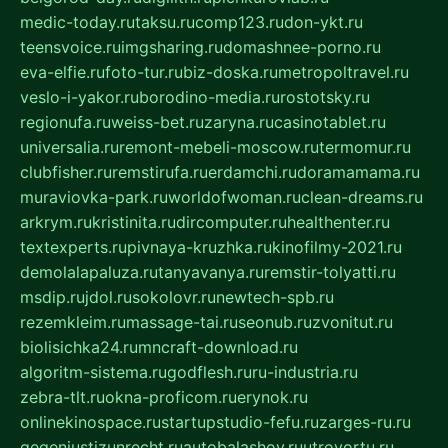
medic-today.ru
taksu.ru
comp123.ru
don-ykt.ru
teensvoice.ru
imgsharing.ru
domashnee-porno.ru
eva-elfie.ru
foto-tur.ru
biz-doska.ru
metropoltravel.ru
veslo-i-yakor.ru
borodino-media.ru
rostotsky.ru
regionufa.ru
weiss-bet.ru
zaryna.ru
casinotablet.ru
universalia.ru
remont-mebeli-moscow.ru
termomur.ru
clubfisher.ru
remstirufa.ru
erdamchi.ru
doramamama.ru
muraviovka-park.ru
worldofwoman.ru
clean-dreams.ru
arkrym.ru
kristinita.ru
dircomputer.ru
healthenter.ru
textexperts.ru
pivnaya-kruzhka.ru
kinofilmy-2021.ru
demolalapaluza.ru
tanyavanya.ru
remstir-tolyatti.ru
msdip.ru
jdol.ru
sokolovr.ru
newtech-spb.ru
rezemkleim.ru
massage-tai.ru
seonub.ru
zvonitut.ru
biolisichka24.ru
mncraft-download.ru
algoritm-sistema.ru
godflesh.ru
ru-industria.ru
zebra-tlt.ru
okna-proficom.ru
erynok.ru
onlinekinospace.ru
startupstudio-fefu.ru
zarges-ru.ru
gegenjustizunrecht.ru
autobalashov.ru
utrovortu.ru