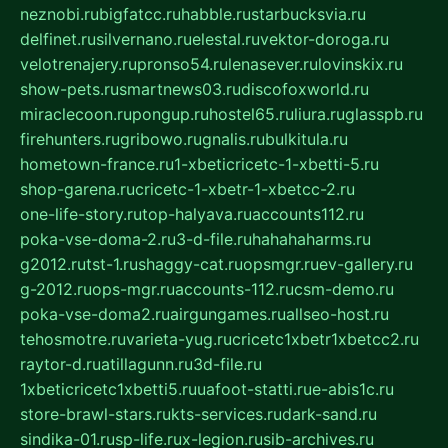
neznobi.ru
bigfatcc.ru
habble.ru
starbucksvia.ru
delfinet.ru
silvernano.ru
elestal.ru
vektor-doroga.ru
velotrenajery.ru
pronso54.ru
lenasever.ru
lovinskix.ru
show-pets.ru
smartnews03.ru
discofoxworld.ru
miraclecoon.ru
pongup.ru
hostel65.ru
liura.ru
glasspb.ru
firehunters.ru
gribowo.ru
gnalis.ru
bulkitula.ru
hometown-france.ru
1-xbeticricetc-1-xbetti-5.ru
shop-garena.ru
cricetc-1-xbetr-1-xbetcc-2.ru
one-life-story.ru
top-halyava.ru
accounts112.ru
poka-vse-doma-2.ru
3-d-file.ru
hahahaharms.ru
g2012.ru
tst-1.ru
shaggy-cat.ru
opsmgr.ru
ev-gallery.ru
g-2012.ru
ops-mgr.ru
accounts-112.ru
csm-demo.ru
poka-vse-doma2.ru
airgungames.ru
allseo-host.ru
tehosmotre.ru
varieta-yug.ru
cricetc1xbetr1xbetcc2.ru
raytor-d.ru
atillagunn.ru
3d-file.ru
1xbeticricetc1xbetti5.ru
uafoot-statti.ru
e-abis1c.ru
store-brawl-stars.ru
kts-services.ru
dark-sand.ru
sindika-01.ru
sp-life.ru
x-legion.ru
sib-archives.ru