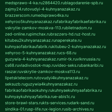
medsprawo-4-ka.ru
2864420.ru
blagodarenie-spb.ru
zajmy24.ru
tovudyi-4-kuhnyanazakaz.ru
brazzerscom.ru
medsprawo4ka.ru
xehyroo5kuhnyanazakaz.ru
fabrikayfabrikaefabrika.ru
vskrytie-zamkov-moskva-113.ru
biletnadom.ru
zed-online.ru
pimchax.ru
brazzers-hd.ru
z-host.ru
kitubeu2kuhnyanazakaz.ru
naperekate.ru
kuhnyaofabrikaufabrik.ru
kitubeu-2-kuhnyanazakaz.ru
xehyroo-5-kuhnyanazakaz.ru
cs-68.ru
guzywia-4-kuhnyanazakaz.ru
mir-tk.ru
vlknrussia.ru
cs68.ru
vladivostok-map.ru
video-seks.ru
bankaribi.ru
raszar.ru
vskrytie-zamkov-moskva113.ru
lipetsktelecom.ru
tovudyi4kuhnyanazakaz.ru
seksuzb.ru
guzywia4kuhnyanazakaz.ru
fabrikaofabrikaokuhny.ru
kuhnyaekuhnyaafabrika.ru
kuhnyaykuhnyayfabrika.ru
e-abis1c.ru
store-brawl-stars.ru
kts-services.ru
dark-sand.ru
sindika-01.ru
sp-life.ru
x-legion.ru
sib-archives.ru