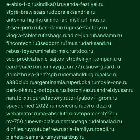
e-abis-1-c.ru
sindika01.ru
venda-festival.ru
store-brawlstars.ru
dooraleksandria.ru
antenna-highly.ru
mine-lab-msk.ru
1-mus.ru
3-sex-porn.ru
ban-damn.ru
purse-factory.ru
viagra-tablet.ru
fasbags.ru
adler-jun.ru
bandamn.ru
fincontech.ru
3sexporn.ru
1mus.ru
darksand.ru
rebus-toys.ru
minelab-msk.ru
rtdco.ru
seo-prodvizhenie-sajtov-stroitelnyh-kompanij.ru
card-voice.ru
rulonnyygazon177.ru
snow-guard.ru
domizbrusa-9x12spb.ru
demaholding.ru
aalse.ru
a380club.ru
argentinamia.ru
perkoka.ru
movie-one.ru
perk-oka.ru
g-octopus.ru
sibarchives.ru
andreislyusar.ru
naruto-x.ru
pursefactory.ru
tor-lyubov-i-grom.ru
spayderhed-2022.ru
movieone.ru
evro-dez.ru
webamator.ru
ma-absolut1.ru
avtopomosch27.ru
nv-750.ru
news-plain.ru
nertansaga.ru
delanalad.ru
dizfiles.ru
youtubefree.ru
aria-family.ru
roadli.ru
planeta-samara.ru
mysmartbuy.ru