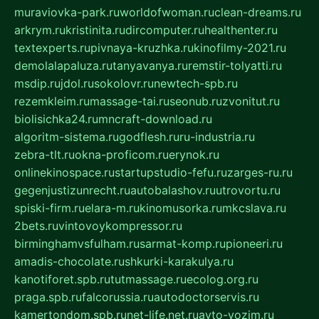
muraviovka-park.ru
worldofwoman.ru
clean-dreams.ru
arkrym.ru
kristinita.ru
dircomputer.ru
healthenter.ru
textexperts.ru
pivnaya-kruzhka.ru
kinofilmy-2021.ru
demolalapaluza.ru
tanyavanya.ru
remstir-tolyatti.ru
msdip.ru
jdol.ru
sokolovr.ru
newtech-spb.ru
rezemkleim.ru
massage-tai.ru
seonub.ru
zvonitut.ru
biolisichka24.ru
mncraft-download.ru
algoritm-sistema.ru
godflesh.ru
ru-industria.ru
zebra-tlt.ru
okna-proficom.ru
erynok.ru
onlinekinospace.ru
startupstudio-fefu.ru
zarges-ru.ru
gegenjustizunrecht.ru
autobalashov.ru
utrovortu.ru
spiski-firm.ru
elara-m.ru
kinomusorka.ru
mkcslava.ru
2bets.ru
vintovoykompressor.ru
birminghamvsfulham.ru
sarmat-komp.ru
pioneeri.ru
amadis-chocolate.ru
shkurki-karakulya.ru
kanotiforet.spb.ru
tutmassage.ru
ecolog.org.ru
praga.spb.ru
falcorussia.ru
autodoctorservis.ru
kamertondom.spb.ru
net-life.net.ru
avto-vozim.ru