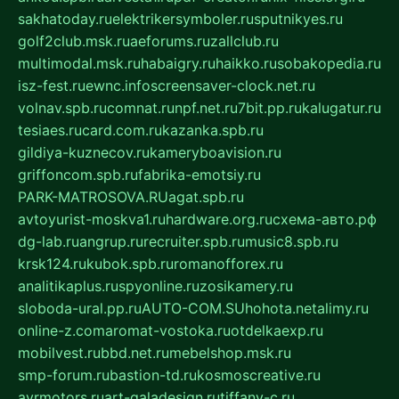
sakhatoday.ru
elektrikersymboler.ru
sputnikyes.ru
golf2club.msk.ru
aeforums.ru
zallclub.ru
multimodal.msk.ru
habaigry.ru
haikko.ru
sobakopedia.ru
isz-fest.ru
ewnc.info
screensaver-clock.net.ru
volnav.spb.ru
comnat.ru
npf.net.ru
7bit.pp.ru
kalugatur.ru
tesiaes.ru
card.com.ru
kazanka.spb.ru
gildiya-kuznecov.ru
kameryboavision.ru
griffoncom.spb.ru
fabrika-emotsiy.ru
PARK-MATROSOVA.RU
agat.spb.ru
avtoyurist-moskva1.ru
hardware.org.ru
схема-авто.рф
dg-lab.ru
angrup.ru
recruiter.spb.ru
music8.spb.ru
krsk124.ru
kubok.spb.ru
romanofforex.ru
analitikaplus.ru
spyonline.ru
zosikamery.ru
sloboda-ural.pp.ru
AUTO-COM.SU
hohota.net
alimy.ru
online-z.com
aromat-vostoka.ru
otdelkaexp.ru
mobilvest.ru
bbd.net.ru
mebelshop.msk.ru
smp-forum.ru
bastion-td.ru
kosmoscreative.ru
avrmotors.ru
art-galadesign.ru
tiffany-c.ru