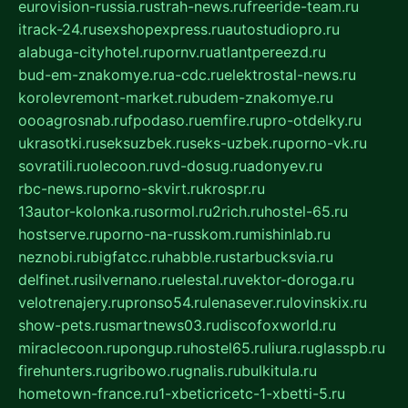
eurovision-russia.ru
strah-news.ru
freeride-team.ru
itrack-24.ru
sexshopexpress.ru
autostudiopro.ru
alabuga-cityhotel.ru
pornv.ru
atlantpereezd.ru
bud-em-znakomye.ru
a-cdc.ru
elektrostal-news.ru
korolevremont-market.ru
budem-znakomye.ru
oooagrosnab.ru
fpodaso.ru
emfire.ru
pro-otdelky.ru
ukrasotki.ru
seksuzbek.ru
seks-uzbek.ru
porno-vk.ru
sovratili.ru
olecoon.ru
vd-dosug.ru
adonyev.ru
rbc-news.ru
porno-skvirt.ru
krospr.ru
13autor-kolonka.ru
sormol.ru
2rich.ru
hostel-65.ru
hostserve.ru
porno-na-russkom.ru
mishinlab.ru
neznobi.ru
bigfatcc.ru
habble.ru
starbucksvia.ru
delfinet.ru
silvernano.ru
elestal.ru
vektor-doroga.ru
velotrenajery.ru
pronso54.ru
lenasever.ru
lovinskix.ru
show-pets.ru
smartnews03.ru
discofoxworld.ru
miraclecoon.ru
pongup.ru
hostel65.ru
liura.ru
glasspb.ru
firehunters.ru
gribowo.ru
gnalis.ru
bulkitula.ru
hometown-france.ru
1-xbeticricetc-1-xbetti-5.ru