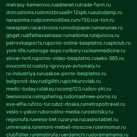
matrasy-kemerovo.ru
ashanet.ru
trade-farm.ru
dotcustoms.ru
domizbrusa9x12spb.ru
autodamp.ru
narasimha.ru
djcommodities.ru
nv750.ru
x-ton.ru
newsplain.ru
cardvoice.ru
modopaper.ru
manunae.ru
gbget.ru
alfeihavsalnassr.ru
madoma.ru
tajuncos.ru
petrovkasports.ru
porno-online-besplatno.ru
splclub.ru
york-life.ru
doroga-expo.ru
ribery.ru
cleanmedicine.ru
slovar-ivrit.ru
porno-video-besplatno.ru
seks-365.ru
ovucontrol.ru
sloty-igrovyye-avtomaty.ru
ru-industriya.ru
russkoe-porno-besplatno.ru
belgorod-day.ru
digilith.ru
pichkurovlab.ru
medic-today.ru
taksu.ru
comp123.ru
don-ykt.ru
teensvoice.ru
imgsharing.ru
domashnee-porno.ru
eva-elfie.ru
foto-tur.ru
biz-doska.ru
metropoltravel.ru
veslo-i-yakor.ru
borodino-media.ru
rostotsky.ru
regionufa.ru
weiss-bet.ru
zaryna.ru
casinotablet.ru
universalia.ru
remont-mebeli-moscow.ru
termomur.ru
clubfisher.ru
remstirufa.ru
erdamchi.ru
doramamama.ru