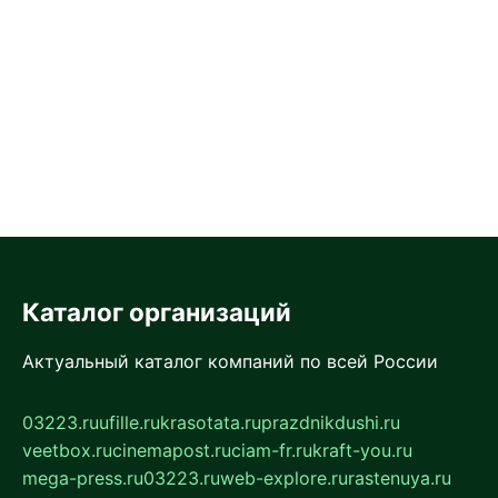
Каталог организаций
Актуальный каталог компаний по всей России
03223.ru
ufille.ru
krasotata.ru
prazdnikdushi.ru
veetbox.ru
cinemapost.ru
ciam-fr.ru
kraft-you.ru
mega-press.ru
03223.ru
web-explore.ru
rastenuya.ru