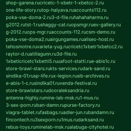
shop-garena.ru
cricetc-1-xbetr-1-xbetcc-2.ru
one-life-story.ru
top-halyava.ru
accounts112.ru
poka-vse-doma-2.ru
3-d-file.ru
hahahaharms.ru
g2012.ru
tst-1.ru
shaggy-cat.ru
opsmgr.ru
ev-gallery.ru
g-2012.ru
ops-mgr.ru
accounts-112.ru
csm-demo.ru
poka-vse-doma2.ru
airgungames.ru
allseo-host.ru
tehosmotre.ru
varieta-yug.ru
cricetc1xbetr1xbetcc2.ru
raytor-d.ru
atillagunn.ru
3d-file.ru
1xbeticricetc1xbetti5.ru
uafoot-statti.ru
e-abis1c.ru
store-brawl-stars.ru
kts-services.ru
dark-sand.ru
sindika-01.ru
sp-life.ru
x-legion.ru
sib-archives.ru
e-abis-1-c.ru
sindika01.ru
venda-festival.ru
store-brawlstars.ru
dooraleksandria.ru
antenna-highly.ru
mine-lab-msk.ru
1-mus.ru
3-sex-porn.ru
ban-damn.ru
purse-factory.ru
viagra-tablet.ru
fasbags.ru
adler-jun.ru
bandamn.ru
fincontech.ru
3sexporn.ru
1mus.ru
darksand.ru
rebus-toys.ru
minelab-msk.ru
alabuga-cityhotel.ru