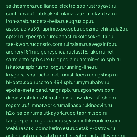
sakhcamera.ru
alliance-electro.spb.ru
stroyavt.ru
controlweb1.ru
tdsak74.ru
kinzozo-ru.ru
kvotka.ru
iron-snab.ru
costa-bella.ru
eugrus.pp.ru
associaciya39.ru
primexpo.spb.ru
bezmorchin.ru
ia2.ru
cpt21.ru
ispecspb.ru
regahost.ru
kolosok-elita.ru
tae-kwon.ru
consrio.com.ru
insiam.ru
avegainfo.ru
archery161.ru
bigencyclica.ru
vlast16.ru
korru.net
sarmiento.spb.su
extelopedia.ru
lammin-suo.spb.ru
iskatour.spb.ru
snpi.org.ru
running-line.ru
krygeva-spa.ru
chel.net.ru
rust-loco.ru
dugshop.ru
hl-beta.spb.ru
school494.spb.ru
mymubaby.ru
epoha-metalband.ru
ngr.spb.ru
rusgosnews.com
dieselvostok.ru
24hostel.msk.ru
w-dev.ru
f-ship.ru
regsmi.ru
filmnetwork.ru
malinasp.ru
kinosvin.ru
h2o-salon.ru
malutkayork.ru
deltaprim.spb.ru
tango-perm.ru
gooddir.ru
sgv.su
multiki-online.com
webkrasotki.com
cherinvest.ru
detskiy-ostrov.ru
ankou.spb.ru
alvesta1.ru
pdf-creator.ru
nix-files.org.ru