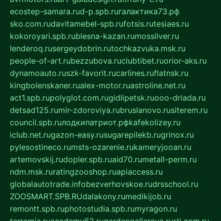
ecostep-samara.ru
d-p.spb.ru
галактика73.рф
sko.com.ru
davitamebel-spb.ru
fotsis.ru
tesiaes.ru
kokoroyari.spb.ru
blesna-kazan.ru
mossilver.ru
lenderoq.ru
sergeydobrin.ru
tochkazvuka.msk.ru
people-of-art.ru
bezzubova.ru
clubtibet.ru
orior-aks.ru
dynamoauto.ru
szk-favorit.ru
carlines.ru
flatnsk.ru
kingbolenskaner.ru
alex-motor.ru
astroline.net.ru
act1.spb.ru
polyglot.com.ru
gidlipetsk.ru
ooo-driada.ru
detsad125.ru
mir-zdoroviya.ru
bruslanovo.ru
siterem.ru
council.spb.ru
лодкипатриот.рф
kafekolizey.ru
iclub.net.ru
gazon-easy.ru
sugarepilekb.ru
grinox.ru
pylesostineco.ru
msts-ozarenie.ru
kameryjooan.ru
artemovskij.ru
dopler.spb.ru
aid70.ru
metall-perm.ru
ndm.msk.ru
ratingzooshop.ru
apiaccess.ru
globalautotrade.info
bezverhovskoe.ru
drsschool.ru
ZOOSMART.SPB.RU
dalakony.ru
medikijob.ru
remontt.spb.ru
photostudia.spb.ru
myragon.ru
terramia.ru
academy62.ru
gardengallereya.ru
rti.com.ru