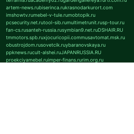
artem-news.ru
biserinca.ru
krasnodarkurort.com
imshowtv.ru
mebel-v-tule.ru
mobtopik.ru
pcsecurity.net.ru
tool-sib.ru
multimetrunit.ru
sp-tour.ru
fan-cs.ru
santeh-russia.ru
symbian9.net.ru
DSHAIR.RU
tmmotors.spb.ru
xjocuricopii.com
musavtomat.msk.ru
obustrojdom.ru
sovetcik.ru
ybaranovskaya.ru
ppknews.ru
cult-alshei.ru
JAPANRUSSIA.RU
proekciyamebel.ru
imper-finans.ru
rim.org.ru
glamourai.ru
brassminus.ru
zabor-pro.ru
ftn.pp.ru
dorogoe58.ru
laimengpacker.ru
kuzova-zapchasti.ru
sageerp.ru
taxodrom.ru
dsrazvitie.ru
hardcity.net.ru
ratinghomegames.ru
topservice25.ru
gubernyan.ru
gtglasslined.ru
ii4.ru
tssport.spb.ru
andorra24.com
blackwallstreet.ru
oboimos.ru
optim-doors.com.ru
ikuch.ru
nycr.org.ru
npa21.ru
vremya-ch.spb.ru
desert000.ru
ivtorgi.ru
ifiori.ru
catalog-statei.ru
dcv.org.ru
spetsmaster174.ru
ipkameryhiseeu.ru