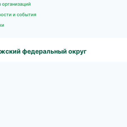
ы организаций
вости и события
ки
лжский федеральный округ