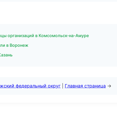
ицы организаций в Комсомольск-на-Амуре
ели в Воронеж
Казань
лжский федеральный округ
|
Главная страница
→