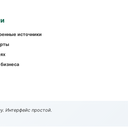
ми
еренные источники
арты
иях
 бизнеса
у. Интерфейс простой.