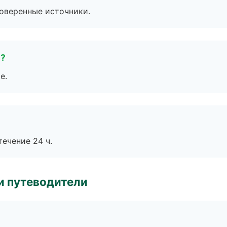
роверенные источники.
е?
е.
течение 24 ч.
и путеводители