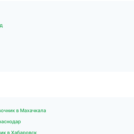
д
авочник в Махачкала
Краснодар
ик в Хабаровск