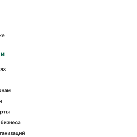
ке
ми
иях
онам
и
арты
 бизнеса
ганизаций