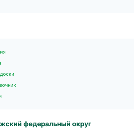
тия
ы
 доски
авочник
и
лжский федеральный округ