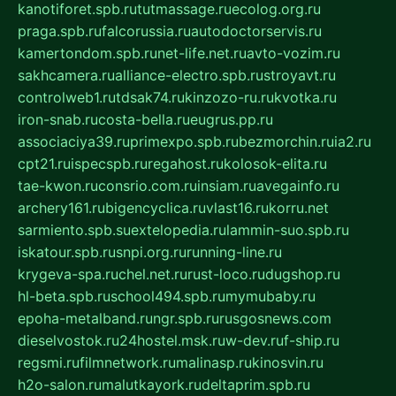
kanotiforet.spb.ru
tutmassage.ru
ecolog.org.ru
praga.spb.ru
falcorussia.ru
autodoctorservis.ru
kamertondom.spb.ru
net-life.net.ru
avto-vozim.ru
sakhcamera.ru
alliance-electro.spb.ru
stroyavt.ru
controlweb1.ru
tdsak74.ru
kinzozo-ru.ru
kvotka.ru
iron-snab.ru
costa-bella.ru
eugrus.pp.ru
associaciya39.ru
primexpo.spb.ru
bezmorchin.ru
ia2.ru
cpt21.ru
ispecspb.ru
regahost.ru
kolosok-elita.ru
tae-kwon.ru
consrio.com.ru
insiam.ru
avegainfo.ru
archery161.ru
bigencyclica.ru
vlast16.ru
korru.net
sarmiento.spb.su
extelopedia.ru
lammin-suo.spb.ru
iskatour.spb.ru
snpi.org.ru
running-line.ru
krygeva-spa.ru
chel.net.ru
rust-loco.ru
dugshop.ru
hl-beta.spb.ru
school494.spb.ru
mymubaby.ru
epoha-metalband.ru
ngr.spb.ru
rusgosnews.com
dieselvostok.ru
24hostel.msk.ru
w-dev.ru
f-ship.ru
regsmi.ru
filmnetwork.ru
malinasp.ru
kinosvin.ru
h2o-salon.ru
malutkayork.ru
deltaprim.spb.ru