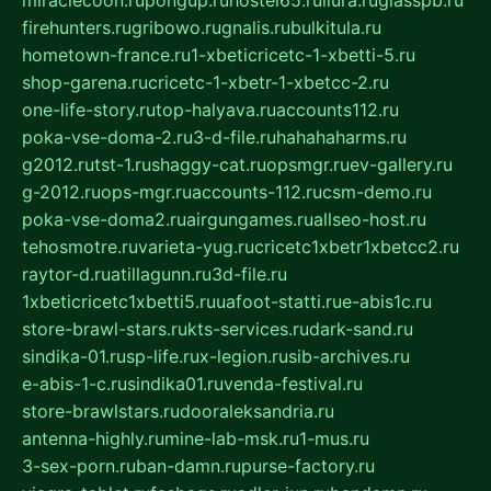
firehunters.ru
gribowo.ru
gnalis.ru
bulkitula.ru
hometown-france.ru
1-xbeticricetc-1-xbetti-5.ru
shop-garena.ru
cricetc-1-xbetr-1-xbetcc-2.ru
one-life-story.ru
top-halyava.ru
accounts112.ru
poka-vse-doma-2.ru
3-d-file.ru
hahahaharms.ru
g2012.ru
tst-1.ru
shaggy-cat.ru
opsmgr.ru
ev-gallery.ru
g-2012.ru
ops-mgr.ru
accounts-112.ru
csm-demo.ru
poka-vse-doma2.ru
airgungames.ru
allseo-host.ru
tehosmotre.ru
varieta-yug.ru
cricetc1xbetr1xbetcc2.ru
raytor-d.ru
atillagunn.ru
3d-file.ru
1xbeticricetc1xbetti5.ru
uafoot-statti.ru
e-abis1c.ru
store-brawl-stars.ru
kts-services.ru
dark-sand.ru
sindika-01.ru
sp-life.ru
x-legion.ru
sib-archives.ru
e-abis-1-c.ru
sindika01.ru
venda-festival.ru
store-brawlstars.ru
dooraleksandria.ru
antenna-highly.ru
mine-lab-msk.ru
1-mus.ru
3-sex-porn.ru
ban-damn.ru
purse-factory.ru