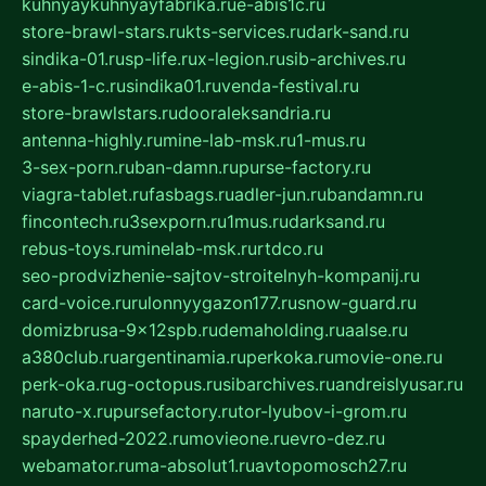
kuhnyaykuhnyayfabrika.ru
e-abis1c.ru
store-brawl-stars.ru
kts-services.ru
dark-sand.ru
sindika-01.ru
sp-life.ru
x-legion.ru
sib-archives.ru
e-abis-1-c.ru
sindika01.ru
venda-festival.ru
store-brawlstars.ru
dooraleksandria.ru
antenna-highly.ru
mine-lab-msk.ru
1-mus.ru
3-sex-porn.ru
ban-damn.ru
purse-factory.ru
viagra-tablet.ru
fasbags.ru
adler-jun.ru
bandamn.ru
fincontech.ru
3sexporn.ru
1mus.ru
darksand.ru
rebus-toys.ru
minelab-msk.ru
rtdco.ru
seo-prodvizhenie-sajtov-stroitelnyh-kompanij.ru
card-voice.ru
rulonnyygazon177.ru
snow-guard.ru
domizbrusa-9x12spb.ru
demaholding.ru
aalse.ru
a380club.ru
argentinamia.ru
perkoka.ru
movie-one.ru
perk-oka.ru
g-octopus.ru
sibarchives.ru
andreislyusar.ru
naruto-x.ru
pursefactory.ru
tor-lyubov-i-grom.ru
spayderhed-2022.ru
movieone.ru
evro-dez.ru
webamator.ru
ma-absolut1.ru
avtopomosch27.ru