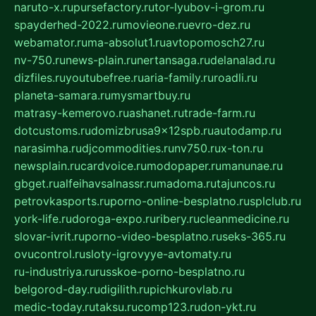
naruto-x.ru
pursefactory.ru
tor-lyubov-i-grom.ru
spayderhed-2022.ru
movieone.ru
evro-dez.ru
webamator.ru
ma-absolut1.ru
avtopomosch27.ru
nv-750.ru
news-plain.ru
nertansaga.ru
delanalad.ru
dizfiles.ru
youtubefree.ru
aria-family.ru
roadli.ru
planeta-samara.ru
mysmartbuy.ru
matrasy-kemerovo.ru
ashanet.ru
trade-farm.ru
dotcustoms.ru
domizbrusa9x12spb.ru
autodamp.ru
narasimha.ru
djcommodities.ru
nv750.ru
x-ton.ru
newsplain.ru
cardvoice.ru
modopaper.ru
manunae.ru
gbget.ru
alfeihavsalnassr.ru
madoma.ru
tajuncos.ru
petrovkasports.ru
porno-online-besplatno.ru
splclub.ru
york-life.ru
doroga-expo.ru
ribery.ru
cleanmedicine.ru
slovar-ivrit.ru
porno-video-besplatno.ru
seks-365.ru
ovucontrol.ru
sloty-igrovyye-avtomaty.ru
ru-industriya.ru
russkoe-porno-besplatno.ru
belgorod-day.ru
digilith.ru
pichkurovlab.ru
medic-today.ru
taksu.ru
comp123.ru
don-ykt.ru