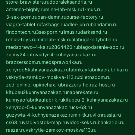
store-brawlstars.ru
dooraleksandria.ru
antenna-highly.ru
mine-lab-msk.ru
1-mus.ru
3-sex-porn.ru
ban-damn.ru
purse-factory.ru
viagra-tablet.ru
fasbags.ru
adler-jun.ru
bandamn.ru
fincontech.ru
3sexporn.ru
1mus.ru
darksand.ru
rebus-toys.ru
minelab-msk.ru
alabuga-cityhotel.ru
medsprawo-4-ka.ru
2864420.ru
blagodarenie-spb.ru
zajmy24.ru
tovudyi-4-kuhnyanazakaz.ru
brazzerscom.ru
medsprawo4ka.ru
xehyroo5kuhnyanazakaz.ru
fabrikayfabrikaefabrika.ru
vskrytie-zamkov-moskva-113.ru
biletnadom.ru
zed-online.ru
pimchax.ru
brazzers-hd.ru
z-host.ru
kitubeu2kuhnyanazakaz.ru
naperekate.ru
kuhnyaofabrikaufabrik.ru
kitubeu-2-kuhnyanazakaz.ru
xehyroo-5-kuhnyanazakaz.ru
cs-68.ru
guzywia-4-kuhnyanazakaz.ru
mir-tk.ru
vlknrussia.ru
cs68.ru
vladivostok-map.ru
video-seks.ru
bankaribi.ru
raszar.ru
vskrytie-zamkov-moskva113.ru