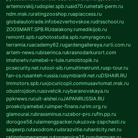
artemovskij.ru
dopler.spb.ru
aid70.ru
metall-perm.ru
ndm.msk.ru
ratingzooshop.ru
apiaccess.ru
globalautotrade.info
bezverhovskoe.ru
drsschool.ru
ZOOSMART.SPB.RU
dalakony.ru
medikijob.ru
remontt.spb.ru
photostudia.spb.ru
myragon.ru
terramia.ru
academy62.ru
gardengallereya.ru
rti.com.ru
artem-news.ru
biserinca.ru
krasnodarkurort.com
imshowtv.ru
mebel-v-tule.ru
mobtopik.ru
pcsecurity.net.ru
tool-sib.ru
multimetrunit.ru
sp-tour.ru
fan-cs.ru
santeh-russia.ru
symbian9.net.ru
DSHAIR.RU
tmmotors.spb.ru
xjocuricopii.com
musavtomat.msk.ru
obustrojdom.ru
sovetcik.ru
ybaranovskaya.ru
ppknews.ru
cult-alshei.ru
JAPANRUSSIA.RU
proekciyamebel.ru
imper-finans.ru
rim.org.ru
glamourai.ru
brassminus.ru
zabor-pro.ru
ftn.pp.ru
dorogoe58.ru
laimengpacker.ru
kuzova-zapchasti.ru
sageerp.ru
taxodrom.ru
dsrazvitie.ru
hardcity.net.ru
ratinghomegames.ru
topservice25.ru
gubernyan.ru