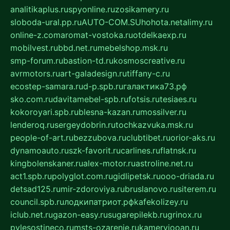
analitikaplus.ru
spyonline.ru
zosikamery.ru
sloboda-ural.pp.ru
AUTO-COM.SU
hohota.net
alimy.ru
online-z.com
aromat-vostoka.ru
otdelkaexp.ru
mobilvest.ru
bbd.net.ru
mebelshop.msk.ru
smp-forum.ru
bastion-td.ru
kosmoscreative.ru
avrmotors.ru
art-galadesign.ru
tiffany-c.ru
ecostep-samara.ru
d-p.spb.ru
галактика73.рф
sko.com.ru
davitamebel-spb.ru
fotsis.ru
tesiaes.ru
kokoroyari.spb.ru
blesna-kazan.ru
mossilver.ru
lenderoq.ru
sergeydobrin.ru
tochkazvuka.msk.ru
people-of-art.ru
bezzubova.ru
clubtibet.ru
orior-aks.ru
dynamoauto.ru
szk-favorit.ru
carlines.ru
flatnsk.ru
kingbolenskaner.ru
alex-motor.ru
astroline.net.ru
act1.spb.ru
polyglot.com.ru
gidlipetsk.ru
ooo-driada.ru
detsad125.ru
mir-zdoroviya.ru
bruslanovo.ru
siterem.ru
council.spb.ru
лодкипатриот.рф
kafekolizey.ru
iclub.net.ru
gazon-easy.ru
sugarepilekb.ru
grinox.ru
pylesostineco.ru
msts-ozarenie.ru
kameryjooan.ru