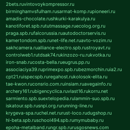
2bets.ru
vintovoykompressor.ru
birminghamvsfulham.ru
sarmat-komp.ru
pioneeri.ru
amadis-chocolate.ru
shkurki-karakulya.ru
kanotiforet.spb.ru
tutmassage.ru
ecolog.org.ru
praga.spb.ru
falcorussia.ru
autodoctorservis.ru
kamertondom.spb.ru
net-life.net.ru
avto-vozim.ru
sakhcamera.ru
alliance-electro.spb.ru
stroyavt.ru
controlweb1.ru
tdsak74.ru
kinzozo-ru.ru
kvotka.ru
iron-snab.ru
costa-bella.ru
eugrus.pp.ru
associaciya39.ru
primexpo.spb.ru
bezmorchin.ru
ia2.ru
cpt21.ru
ispecspb.ru
regahost.ru
kolosok-elita.ru
tae-kwon.ru
consrio.com.ru
insiam.ru
avegainfo.ru
archery161.ru
bigencyclica.ru
vlast16.ru
korru.net
sarmiento.spb.su
extelopedia.ru
lammin-suo.spb.ru
iskatour.spb.ru
snpi.org.ru
running-line.ru
krygeva-spa.ru
chel.net.ru
rust-loco.ru
dugshop.ru
hl-beta.spb.ru
school494.spb.ru
mymubaby.ru
epoha-metalband.ru
ngr.spb.ru
rusgosnews.com