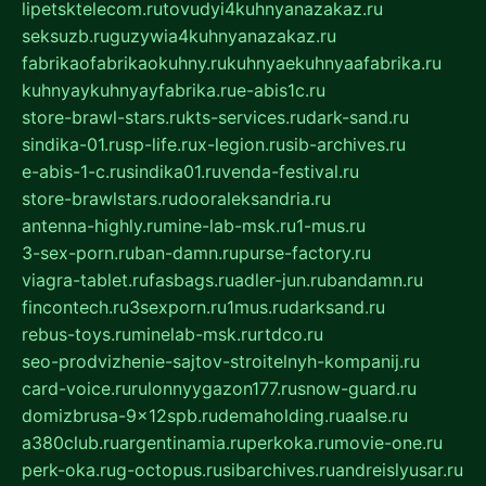
lipetsktelecom.ru
tovudyi4kuhnyanazakaz.ru
seksuzb.ru
guzywia4kuhnyanazakaz.ru
fabrikaofabrikaokuhny.ru
kuhnyaekuhnyaafabrika.ru
kuhnyaykuhnyayfabrika.ru
e-abis1c.ru
store-brawl-stars.ru
kts-services.ru
dark-sand.ru
sindika-01.ru
sp-life.ru
x-legion.ru
sib-archives.ru
e-abis-1-c.ru
sindika01.ru
venda-festival.ru
store-brawlstars.ru
dooraleksandria.ru
antenna-highly.ru
mine-lab-msk.ru
1-mus.ru
3-sex-porn.ru
ban-damn.ru
purse-factory.ru
viagra-tablet.ru
fasbags.ru
adler-jun.ru
bandamn.ru
fincontech.ru
3sexporn.ru
1mus.ru
darksand.ru
rebus-toys.ru
minelab-msk.ru
rtdco.ru
seo-prodvizhenie-sajtov-stroitelnyh-kompanij.ru
card-voice.ru
rulonnyygazon177.ru
snow-guard.ru
domizbrusa-9x12spb.ru
demaholding.ru
aalse.ru
a380club.ru
argentinamia.ru
perkoka.ru
movie-one.ru
perk-oka.ru
g-octopus.ru
sibarchives.ru
andreislyusar.ru