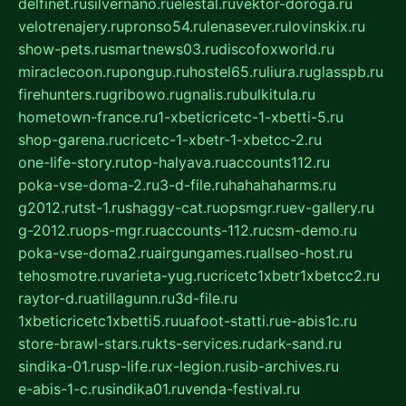
delfinet.ru
silvernano.ru
elestal.ru
vektor-doroga.ru
velotrenajery.ru
pronso54.ru
lenasever.ru
lovinskix.ru
show-pets.ru
smartnews03.ru
discofoxworld.ru
miraclecoon.ru
pongup.ru
hostel65.ru
liura.ru
glasspb.ru
firehunters.ru
gribowo.ru
gnalis.ru
bulkitula.ru
hometown-france.ru
1-xbeticricetc-1-xbetti-5.ru
shop-garena.ru
cricetc-1-xbetr-1-xbetcc-2.ru
one-life-story.ru
top-halyava.ru
accounts112.ru
poka-vse-doma-2.ru
3-d-file.ru
hahahaharms.ru
g2012.ru
tst-1.ru
shaggy-cat.ru
opsmgr.ru
ev-gallery.ru
g-2012.ru
ops-mgr.ru
accounts-112.ru
csm-demo.ru
poka-vse-doma2.ru
airgungames.ru
allseo-host.ru
tehosmotre.ru
varieta-yug.ru
cricetc1xbetr1xbetcc2.ru
raytor-d.ru
atillagunn.ru
3d-file.ru
1xbeticricetc1xbetti5.ru
uafoot-statti.ru
e-abis1c.ru
store-brawl-stars.ru
kts-services.ru
dark-sand.ru
sindika-01.ru
sp-life.ru
x-legion.ru
sib-archives.ru
e-abis-1-c.ru
sindika01.ru
venda-festival.ru