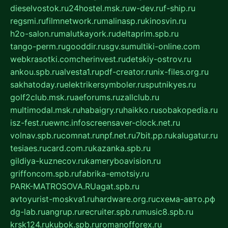
dieselvostok.ru
24hostel.msk.ru
w-dev.ru
f-ship.ru
regsmi.ru
filmnetwork.ru
malinasp.ru
kinosvin.ru
h2o-salon.ru
malutkayork.ru
deltaprim.spb.ru
tango-perm.ru
gooddir.ru
sgv.su
multiki-online.com
webkrasotki.com
cherinvest.ru
detskiy-ostrov.ru
ankou.spb.ru
alvesta1.ru
pdf-creator.ru
nix-files.org.ru
sakhatoday.ru
elektrikersymboler.ru
sputnikyes.ru
golf2club.msk.ru
aeforums.ru
zallclub.ru
multimodal.msk.ru
habaigry.ru
haikko.ru
sobakopedia.ru
isz-fest.ru
ewnc.info
screensaver-clock.net.ru
volnav.spb.ru
comnat.ru
npf.net.ru
7bit.pp.ru
kalugatur.ru
tesiaes.ru
card.com.ru
kazanka.spb.ru
gildiya-kuznecov.ru
kameryboavision.ru
griffoncom.spb.ru
fabrika-emotsiy.ru
PARK-MATROSOVA.RU
agat.spb.ru
avtoyurist-moskva1.ru
hardware.org.ru
схема-авто.рф
dg-lab.ru
angrup.ru
recruiter.spb.ru
music8.spb.ru
krsk124.ru
kubok.spb.ru
romanofforex.ru