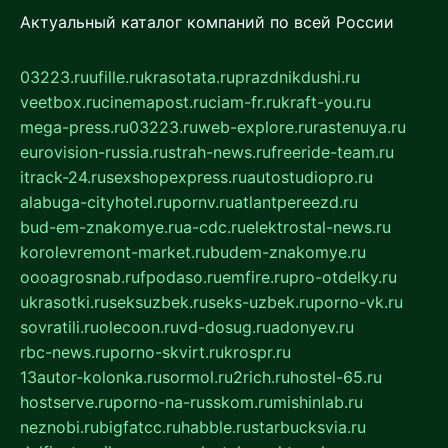
Актуальный каталог компаний по всей России
03223.ru
ufille.ru
krasotata.ru
prazdnikdushi.ru
veetbox.ru
cinemapost.ru
ciam-fr.ru
kraft-you.ru
mega-press.ru
03223.ru
web-explore.ru
rastenuya.ru
eurovision-russia.ru
strah-news.ru
freeride-team.ru
itrack-24.ru
sexshopexpress.ru
autostudiopro.ru
alabuga-cityhotel.ru
pornv.ru
atlantpereezd.ru
bud-em-znakomye.ru
a-cdc.ru
elektrostal-news.ru
korolevremont-market.ru
budem-znakomye.ru
oooagrosnab.ru
fpodaso.ru
emfire.ru
pro-otdelky.ru
ukrasotki.ru
seksuzbek.ru
seks-uzbek.ru
porno-vk.ru
sovratili.ru
olecoon.ru
vd-dosug.ru
adonyev.ru
rbc-news.ru
porno-skvirt.ru
krospr.ru
13autor-kolonka.ru
sormol.ru
2rich.ru
hostel-65.ru
hostserve.ru
porno-na-russkom.ru
mishinlab.ru
neznobi.ru
bigfatcc.ru
habble.ru
starbucksvia.ru