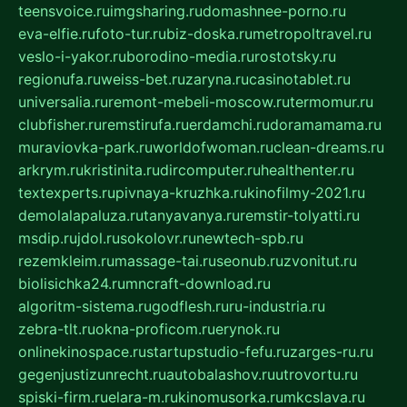
teensvoice.ru
imgsharing.ru
domashnee-porno.ru
eva-elfie.ru
foto-tur.ru
biz-doska.ru
metropoltravel.ru
veslo-i-yakor.ru
borodino-media.ru
rostotsky.ru
regionufa.ru
weiss-bet.ru
zaryna.ru
casinotablet.ru
universalia.ru
remont-mebeli-moscow.ru
termomur.ru
clubfisher.ru
remstirufa.ru
erdamchi.ru
doramamama.ru
muraviovka-park.ru
worldofwoman.ru
clean-dreams.ru
arkrym.ru
kristinita.ru
dircomputer.ru
healthenter.ru
textexperts.ru
pivnaya-kruzhka.ru
kinofilmy-2021.ru
demolalapaluza.ru
tanyavanya.ru
remstir-tolyatti.ru
msdip.ru
jdol.ru
sokolovr.ru
newtech-spb.ru
rezemkleim.ru
massage-tai.ru
seonub.ru
zvonitut.ru
biolisichka24.ru
mncraft-download.ru
algoritm-sistema.ru
godflesh.ru
ru-industria.ru
zebra-tlt.ru
okna-proficom.ru
erynok.ru
onlinekinospace.ru
startupstudio-fefu.ru
zarges-ru.ru
gegenjustizunrecht.ru
autobalashov.ru
utrovortu.ru
spiski-firm.ru
elara-m.ru
kinomusorka.ru
mkcslava.ru