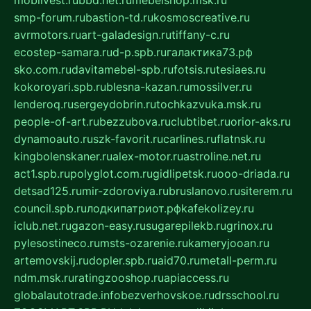
smp-forum.ru
bastion-td.ru
kosmoscreative.ru
avrmotors.ru
art-galadesign.ru
tiffany-c.ru
ecostep-samara.ru
d-p.spb.ru
галактика73.рф
sko.com.ru
davitamebel-spb.ru
fotsis.ru
tesiaes.ru
kokoroyari.spb.ru
blesna-kazan.ru
mossilver.ru
lenderoq.ru
sergeydobrin.ru
tochkazvuka.msk.ru
people-of-art.ru
bezzubova.ru
clubtibet.ru
orior-aks.ru
dynamoauto.ru
szk-favorit.ru
carlines.ru
flatnsk.ru
kingbolenskaner.ru
alex-motor.ru
astroline.net.ru
act1.spb.ru
polyglot.com.ru
gidlipetsk.ru
ooo-driada.ru
detsad125.ru
mir-zdoroviya.ru
bruslanovo.ru
siterem.ru
council.spb.ru
лодкипатриот.рф
kafekolizey.ru
iclub.net.ru
gazon-easy.ru
sugarepilekb.ru
grinox.ru
pylesostineco.ru
msts-ozarenie.ru
kameryjooan.ru
artemovskij.ru
dopler.spb.ru
aid70.ru
metall-perm.ru
ndm.msk.ru
ratingzooshop.ru
apiaccess.ru
globalautotrade.info
bezverhovskoe.ru
drsschool.ru