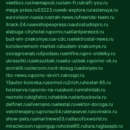
veetbox.ru
cinemapost.ru
ciam-fr.ru
kraft-you.ru
mega-press.ru
03223.ru
web-explore.ru
rastenuya.ru
eurovision-russia.ru
strah-news.ru
freeride-team.ru
itrack-24.ru
sexshopexpress.ru
autostudiopro.ru
alabuga-cityhotel.ru
pornv.ru
atlantpereezd.ru
bud-em-znakomye.ru
a-cdc.ru
elektrostal-news.ru
korolevremont-market.ru
budem-znakomye.ru
oooagrosnab.ru
fpodaso.ru
emfire.ru
pro-otdelky.ru
ukrasotki.ru
seksuzbek.ru
seks-uzbek.ru
porno-vk.ru
sovratili.ru
olecoon.ru
vd-dosug.ru
adonyev.ru
rbc-news.ru
porno-skvirt.ru
krospr.ru
13autor-kolonka.ru
sormol.ru
2rich.ru
hostel-65.ru
hostserve.ru
porno-na-russkom.ru
mishinlab.ru
neznobi.ru
bigfatcc.ru
habble.ru
starbucksvia.ru
delfinet.ru
silvernano.ru
elestal.ru
vektor-doroga.ru
velotrenajery.ru
pronso54.ru
lenasever.ru
lovinskix.ru
show-pets.ru
smartnews03.ru
discofoxworld.ru
miraclecoon.ru
pongup.ru
hostel65.ru
liura.ru
glasspb.ru