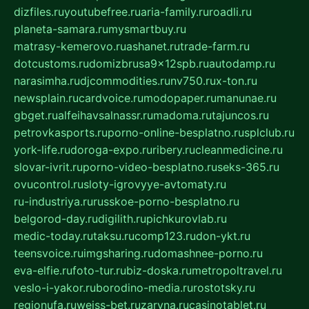
dizfiles.ru
youtubefree.ru
aria-family.ru
roadli.ru
planeta-samara.ru
mysmartbuy.ru
matrasy-kemerovo.ru
ashanet.ru
trade-farm.ru
dotcustoms.ru
domizbrusa9x12spb.ru
autodamp.ru
narasimha.ru
djcommodities.ru
nv750.ru
x-ton.ru
newsplain.ru
cardvoice.ru
modopaper.ru
manunae.ru
gbget.ru
alfeihavsalnassr.ru
madoma.ru
tajuncos.ru
petrovkasports.ru
porno-online-besplatno.ru
splclub.ru
york-life.ru
doroga-expo.ru
ribery.ru
cleanmedicine.ru
slovar-ivrit.ru
porno-video-besplatno.ru
seks-365.ru
ovucontrol.ru
sloty-igrovyye-avtomaty.ru
ru-industriya.ru
russkoe-porno-besplatno.ru
belgorod-day.ru
digilith.ru
pichkurovlab.ru
medic-today.ru
taksu.ru
comp123.ru
don-ykt.ru
teensvoice.ru
imgsharing.ru
domashnee-porno.ru
eva-elfie.ru
foto-tur.ru
biz-doska.ru
metropoltravel.ru
veslo-i-yakor.ru
borodino-media.ru
rostotsky.ru
regionufa.ru
weiss-bet.ru
zaryna.ru
casinotablet.ru