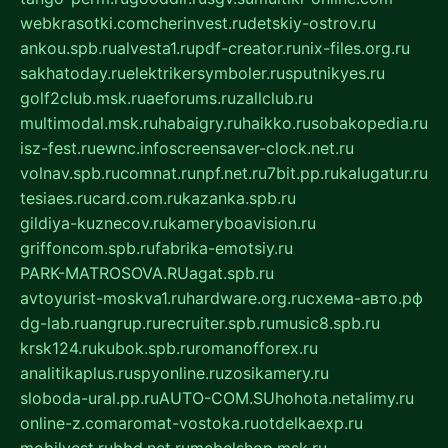
webkrasotki.com
cherinvest.ru
detskiy-ostrov.ru
ankou.spb.ru
alvesta1.ru
pdf-creator.ru
nix-files.org.ru
sakhatoday.ru
elektrikersymboler.ru
sputnikyes.ru
golf2club.msk.ru
aeforums.ru
zallclub.ru
multimodal.msk.ru
habaigry.ru
haikko.ru
sobakopedia.ru
isz-fest.ru
ewnc.info
screensaver-clock.net.ru
volnav.spb.ru
comnat.ru
npf.net.ru
7bit.pp.ru
kalugatur.ru
tesiaes.ru
card.com.ru
kazanka.spb.ru
gildiya-kuznecov.ru
kameryboavision.ru
griffoncom.spb.ru
fabrika-emotsiy.ru
PARK-MATROSOVA.RU
agat.spb.ru
avtoyurist-moskva1.ru
hardware.org.ru
схема-авто.рф
dg-lab.ru
angrup.ru
recruiter.spb.ru
music8.spb.ru
krsk124.ru
kubok.spb.ru
romanofforex.ru
analitikaplus.ru
spyonline.ru
zosikamery.ru
sloboda-ural.pp.ru
AUTO-COM.SU
hohota.net
alimy.ru
online-z.com
aromat-vostoka.ru
otdelkaexp.ru
mobilvest.ru
bbd.net.ru
mebelshop.msk.ru