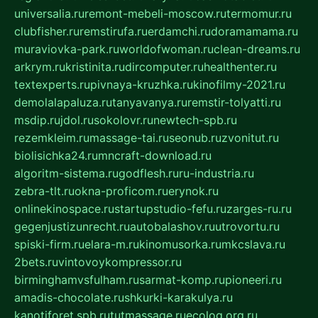
universalia.ru
remont-mebeli-moscow.ru
termomur.ru
clubfisher.ru
remstirufa.ru
erdamchi.ru
doramamama.ru
muraviovka-park.ru
worldofwoman.ru
clean-dreams.ru
arkrym.ru
kristinita.ru
dircomputer.ru
healthenter.ru
textexperts.ru
pivnaya-kruzhka.ru
kinofilmy-2021.ru
demolalapaluza.ru
tanyavanya.ru
remstir-tolyatti.ru
msdip.ru
jdol.ru
sokolovr.ru
newtech-spb.ru
rezemkleim.ru
massage-tai.ru
seonub.ru
zvonitut.ru
biolisichka24.ru
mncraft-download.ru
algoritm-sistema.ru
godflesh.ru
ru-industria.ru
zebra-tlt.ru
okna-proficom.ru
erynok.ru
onlinekinospace.ru
startupstudio-fefu.ru
zarges-ru.ru
gegenjustizunrecht.ru
autobalashov.ru
utrovortu.ru
spiski-firm.ru
elara-m.ru
kinomusorka.ru
mkcslava.ru
2bets.ru
vintovoykompressor.ru
birminghamvsfulham.ru
sarmat-komp.ru
pioneeri.ru
amadis-chocolate.ru
shkurki-karakulya.ru
kanotiforet.spb.ru
tutmassage.ru
ecolog.org.ru