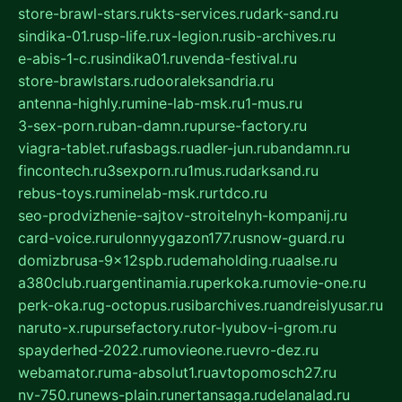
store-brawl-stars.ru
kts-services.ru
dark-sand.ru
sindika-01.ru
sp-life.ru
x-legion.ru
sib-archives.ru
e-abis-1-c.ru
sindika01.ru
venda-festival.ru
store-brawlstars.ru
dooraleksandria.ru
antenna-highly.ru
mine-lab-msk.ru
1-mus.ru
3-sex-porn.ru
ban-damn.ru
purse-factory.ru
viagra-tablet.ru
fasbags.ru
adler-jun.ru
bandamn.ru
fincontech.ru
3sexporn.ru
1mus.ru
darksand.ru
rebus-toys.ru
minelab-msk.ru
rtdco.ru
seo-prodvizhenie-sajtov-stroitelnyh-kompanij.ru
card-voice.ru
rulonnyygazon177.ru
snow-guard.ru
domizbrusa-9x12spb.ru
demaholding.ru
aalse.ru
a380club.ru
argentinamia.ru
perkoka.ru
movie-one.ru
perk-oka.ru
g-octopus.ru
sibarchives.ru
andreislyusar.ru
naruto-x.ru
pursefactory.ru
tor-lyubov-i-grom.ru
spayderhed-2022.ru
movieone.ru
evro-dez.ru
webamator.ru
ma-absolut1.ru
avtopomosch27.ru
nv-750.ru
news-plain.ru
nertansaga.ru
delanalad.ru