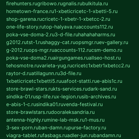
firehunters.ru
gribowo.ru
gnalis.ru
bulkitula.ru
hometown-france.ru
1-xbeticricetc-1-xbetti-5.ru
shop-garena.ru
cricetc-1-xbetr-1-xbetcc-2.ru
one-life-story.ru
top-halyava.ru
accounts112.ru
poka-vse-doma-2.ru
3-d-file.ru
hahahaharms.ru
g2012.ru
tst-1.ru
shaggy-cat.ru
opsmgr.ru
ev-gallery.ru
g-2012.ru
ops-mgr.ru
accounts-112.ru
csm-demo.ru
poka-vse-doma2.ru
airgungames.ru
allseo-host.ru
tehosmotre.ru
varieta-yug.ru
cricetc1xbetr1xbetcc2.ru
raytor-d.ru
atillagunn.ru
3d-file.ru
1xbeticricetc1xbetti5.ru
uafoot-statti.ru
e-abis1c.ru
store-brawl-stars.ru
kts-services.ru
dark-sand.ru
sindika-01.ru
sp-life.ru
x-legion.ru
sib-archives.ru
e-abis-1-c.ru
sindika01.ru
venda-festival.ru
store-brawlstars.ru
dooraleksandria.ru
antenna-highly.ru
mine-lab-msk.ru
1-mus.ru
3-sex-porn.ru
ban-damn.ru
purse-factory.ru
viagra-tablet.ru
fasbags.ru
adler-jun.ru
bandamn.ru