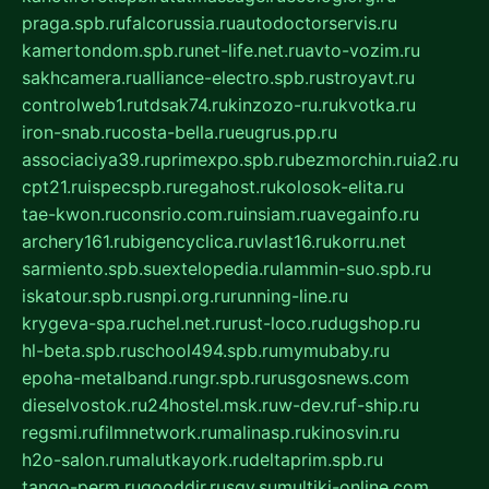
praga.spb.ru
falcorussia.ru
autodoctorservis.ru
kamertondom.spb.ru
net-life.net.ru
avto-vozim.ru
sakhcamera.ru
alliance-electro.spb.ru
stroyavt.ru
controlweb1.ru
tdsak74.ru
kinzozo-ru.ru
kvotka.ru
iron-snab.ru
costa-bella.ru
eugrus.pp.ru
associaciya39.ru
primexpo.spb.ru
bezmorchin.ru
ia2.ru
cpt21.ru
ispecspb.ru
regahost.ru
kolosok-elita.ru
tae-kwon.ru
consrio.com.ru
insiam.ru
avegainfo.ru
archery161.ru
bigencyclica.ru
vlast16.ru
korru.net
sarmiento.spb.su
extelopedia.ru
lammin-suo.spb.ru
iskatour.spb.ru
snpi.org.ru
running-line.ru
krygeva-spa.ru
chel.net.ru
rust-loco.ru
dugshop.ru
hl-beta.spb.ru
school494.spb.ru
mymubaby.ru
epoha-metalband.ru
ngr.spb.ru
rusgosnews.com
dieselvostok.ru
24hostel.msk.ru
w-dev.ru
f-ship.ru
regsmi.ru
filmnetwork.ru
malinasp.ru
kinosvin.ru
h2o-salon.ru
malutkayork.ru
deltaprim.spb.ru
tango-perm.ru
gooddir.ru
sgv.su
multiki-online.com