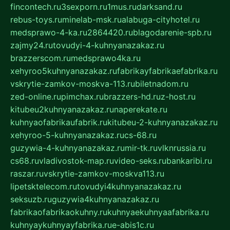
fincontech.ru
3sexporn.ru
1mus.ru
darksand.ru
rebus-toys.ru
minelab-msk.ru
alabuga-cityhotel.ru
medsprawo-4-ka.ru
2864420.ru
blagodarenie-spb.ru
zajmy24.ru
tovudyi-4-kuhnyanazakaz.ru
brazzerscom.ru
medsprawo4ka.ru
xehyroo5kuhnyanazakaz.ru
fabrikayfabrikaefabrika.ru
vskrytie-zamkov-moskva-113.ru
biletnadom.ru
zed-online.ru
pimchax.ru
brazzers-hd.ru
z-host.ru
kitubeu2kuhnyanazakaz.ru
naperekate.ru
kuhnyaofabrikaufabrik.ru
kitubeu-2-kuhnyanazakaz.ru
xehyroo-5-kuhnyanazakaz.ru
cs-68.ru
guzywia-4-kuhnyanazakaz.ru
mir-tk.ru
vlknrussia.ru
cs68.ru
vladivostok-map.ru
video-seks.ru
bankaribi.ru
raszar.ru
vskrytie-zamkov-moskva113.ru
lipetsktelecom.ru
tovudyi4kuhnyanazakaz.ru
seksuzb.ru
guzywia4kuhnyanazakaz.ru
fabrikaofabrikaokuhny.ru
kuhnyaekuhnyaafabrika.ru
kuhnyaykuhnyayfabrika.ru
e-abis1c.ru