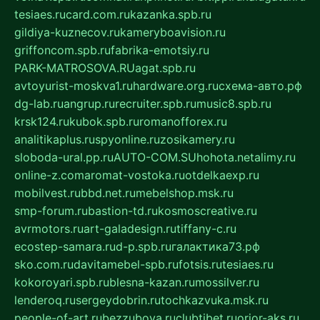
tesiaes.ru
card.com.ru
kazanka.spb.ru
gildiya-kuznecov.ru
kameryboavision.ru
griffoncom.spb.ru
fabrika-emotsiy.ru
PARK-MATROSOVA.RU
agat.spb.ru
avtoyurist-moskva1.ru
hardware.org.ru
схема-авто.рф
dg-lab.ru
angrup.ru
recruiter.spb.ru
music8.spb.ru
krsk124.ru
kubok.spb.ru
romanofforex.ru
analitikaplus.ru
spyonline.ru
zosikamery.ru
sloboda-ural.pp.ru
AUTO-COM.SU
hohota.net
alimy.ru
online-z.com
aromat-vostoka.ru
otdelkaexp.ru
mobilvest.ru
bbd.net.ru
mebelshop.msk.ru
smp-forum.ru
bastion-td.ru
kosmoscreative.ru
avrmotors.ru
art-galadesign.ru
tiffany-c.ru
ecostep-samara.ru
d-p.spb.ru
галактика73.рф
sko.com.ru
davitamebel-spb.ru
fotsis.ru
tesiaes.ru
kokoroyari.spb.ru
blesna-kazan.ru
mossilver.ru
lenderoq.ru
sergeydobrin.ru
tochkazvuka.msk.ru
people-of-art.ru
bezzubova.ru
clubtibet.ru
orior-aks.ru