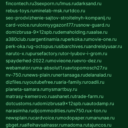
fincontech.ru
3sexporn.ru
1mus.ru
darksand.ru
rebus-toys.ru
minelab-msk.ru
rtdco.ru
seo-prodvizhenie-sajtov-stroitelnyh-kompanij.ru
card-voice.ru
rulonnyygazon177.ru
snow-guard.ru
domizbrusa-9x12spb.ru
demaholding.ru
aalse.ru
a380club.ru
argentinamia.ru
perkoka.ru
movie-one.ru
perk-oka.ru
g-octopus.ru
sibarchives.ru
andreislyusar.ru
naruto-x.ru
pursefactory.ru
tor-lyubov-i-grom.ru
spayderhed-2022.ru
movieone.ru
evro-dez.ru
webamator.ru
ma-absolut1.ru
avtopomosch27.ru
nv-750.ru
news-plain.ru
nertansaga.ru
delanalad.ru
dizfiles.ru
youtubefree.ru
aria-family.ru
roadli.ru
planeta-samara.ru
mysmartbuy.ru
matrasy-kemerovo.ru
ashanet.ru
trade-farm.ru
dotcustoms.ru
domizbrusa9x12spb.ru
autodamp.ru
narasimha.ru
djcommodities.ru
nv750.ru
x-ton.ru
newsplain.ru
cardvoice.ru
modopaper.ru
manunae.ru
gbget.ru
alfeihavsalnassr.ru
madoma.ru
tajuncos.ru