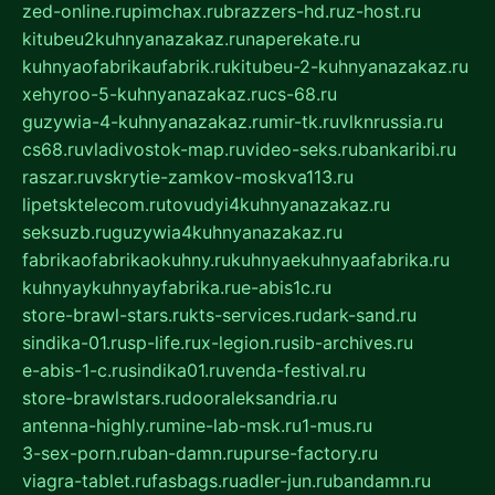
zed-online.ru
pimchax.ru
brazzers-hd.ru
z-host.ru
kitubeu2kuhnyanazakaz.ru
naperekate.ru
kuhnyaofabrikaufabrik.ru
kitubeu-2-kuhnyanazakaz.ru
xehyroo-5-kuhnyanazakaz.ru
cs-68.ru
guzywia-4-kuhnyanazakaz.ru
mir-tk.ru
vlknrussia.ru
cs68.ru
vladivostok-map.ru
video-seks.ru
bankaribi.ru
raszar.ru
vskrytie-zamkov-moskva113.ru
lipetsktelecom.ru
tovudyi4kuhnyanazakaz.ru
seksuzb.ru
guzywia4kuhnyanazakaz.ru
fabrikaofabrikaokuhny.ru
kuhnyaekuhnyaafabrika.ru
kuhnyaykuhnyayfabrika.ru
e-abis1c.ru
store-brawl-stars.ru
kts-services.ru
dark-sand.ru
sindika-01.ru
sp-life.ru
x-legion.ru
sib-archives.ru
e-abis-1-c.ru
sindika01.ru
venda-festival.ru
store-brawlstars.ru
dooraleksandria.ru
antenna-highly.ru
mine-lab-msk.ru
1-mus.ru
3-sex-porn.ru
ban-damn.ru
purse-factory.ru
viagra-tablet.ru
fasbags.ru
adler-jun.ru
bandamn.ru