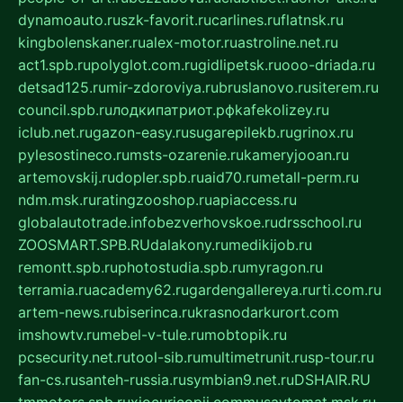
dynamoauto.ru
szk-favorit.ru
carlines.ru
flatnsk.ru
kingbolenskaner.ru
alex-motor.ru
astroline.net.ru
act1.spb.ru
polyglot.com.ru
gidlipetsk.ru
ooo-driada.ru
detsad125.ru
mir-zdoroviya.ru
bruslanovo.ru
siterem.ru
council.spb.ru
лодкипатриот.рф
kafekolizey.ru
iclub.net.ru
gazon-easy.ru
sugarepilekb.ru
grinox.ru
pylesostineco.ru
msts-ozarenie.ru
kameryjooan.ru
artemovskij.ru
dopler.spb.ru
aid70.ru
metall-perm.ru
ndm.msk.ru
ratingzooshop.ru
apiaccess.ru
globalautotrade.info
bezverhovskoe.ru
drsschool.ru
ZOOSMART.SPB.RU
dalakony.ru
medikijob.ru
remontt.spb.ru
photostudia.spb.ru
myragon.ru
terramia.ru
academy62.ru
gardengallereya.ru
rti.com.ru
artem-news.ru
biserinca.ru
krasnodarkurort.com
imshowtv.ru
mebel-v-tule.ru
mobtopik.ru
pcsecurity.net.ru
tool-sib.ru
multimetrunit.ru
sp-tour.ru
fan-cs.ru
santeh-russia.ru
symbian9.net.ru
DSHAIR.RU
tmmotors.spb.ru
xjocuricopii.com
musavtomat.msk.ru