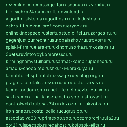
rezemkleim.ru
massage-tai.ru
seonub.ru
zvonitut.ru
biolisichka24.ru
mncraft-download.ru
algoritm-sistema.ru
godflesh.ru
ru-industria.ru
zebra-tlt.ru
okna-proficom.ru
erynok.ru
onlinekinospace.ru
startupstudio-fefu.ru
zarges-ru.ru
gegenjustizunrecht.ru
autobalashov.ru
utrovortu.ru
spiski-firm.ru
elara-m.ru
kinomusorka.ru
mkcslava.ru
2bets.ru
vintovoykompressor.ru
birminghamvsfulham.ru
sarmat-komp.ru
pioneeri.ru
amadis-chocolate.ru
shkurki-karakulya.ru
kanotiforet.spb.ru
tutmassage.ru
ecolog.org.ru
praga.spb.ru
falcorussia.ru
autodoctorservis.ru
kamertondom.spb.ru
net-life.net.ru
avto-vozim.ru
sakhcamera.ru
alliance-electro.spb.ru
stroyavt.ru
controlweb1.ru
tdsak74.ru
kinzozo-ru.ru
kvotka.ru
iron-snab.ru
costa-bella.ru
eugrus.pp.ru
associaciya39.ru
primexpo.spb.ru
bezmorchin.ru
ia2.ru
cpt21.ru
ispecspb.ru
regahost.ru
kolosok-elita.ru