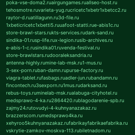
poka-vse-doma2.ru
airgungames.ru
allseo-host.ru
tehosmotre.ru
varieta-yug.ru
cricetc1xbetr1xbetcc2.ru
raytor-d.ru
atillagunn.ru
3d-file.ru
1xbeticricetc1xbetti5.ru
uafoot-statti.ru
e-abis1c.ru
store-brawl-stars.ru
kts-services.ru
dark-sand.ru
sindika-01.ru
sp-life.ru
x-legion.ru
sib-archives.ru
e-abis-1-c.ru
sindika01.ru
venda-festival.ru
store-brawlstars.ru
dooraleksandria.ru
antenna-highly.ru
mine-lab-msk.ru
1-mus.ru
3-sex-porn.ru
ban-damn.ru
purse-factory.ru
viagra-tablet.ru
fasbags.ru
adler-jun.ru
bandamn.ru
fincontech.ru
3sexporn.ru
1mus.ru
darksand.ru
rebus-toys.ru
minelab-msk.ru
alabuga-cityhotel.ru
medsprawo-4-ka.ru
2864420.ru
blagodarenie-spb.ru
zajmy24.ru
tovudyi-4-kuhnyanazakaz.ru
brazzerscom.ru
medsprawo4ka.ru
xehyroo5kuhnyanazakaz.ru
fabrikayfabrikaefabrika.ru
vskrytie-zamkov-moskva-113.ru
biletnadom.ru