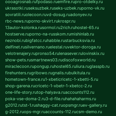
oooagrosnab.ru
fpodaso.ru
emfire.ru
pro-otdelky.ru
ukrasotki.ru
seksuzbek.ru
seks-uzbek.ru
porno-vk.ru
sovratili.ru
olecoon.ru
vd-dosug.ru
adonyev.ru
rbc-news.ru
porno-skvirt.ru
krospr.ru
13autor-kolonka.ru
sormol.ru
2rich.ru
hostel-65.ru
hostserve.ru
porno-na-russkom.ru
mishinlab.ru
neznobi.ru
bigfatcc.ru
habble.ru
starbucksvia.ru
delfinet.ru
silvernano.ru
elestal.ru
vektor-doroga.ru
velotrenajery.ru
pronso54.ru
lenasever.ru
lovinskix.ru
show-pets.ru
smartnews03.ru
discofoxworld.ru
miraclecoon.ru
pongup.ru
hostel65.ru
liura.ru
glasspb.ru
firehunters.ru
gribowo.ru
gnalis.ru
bulkitula.ru
hometown-france.ru
1-xbeticricetc-1-xbetti-5.ru
shop-garena.ru
cricetc-1-xbetr-1-xbetcc-2.ru
one-life-story.ru
top-halyava.ru
accounts112.ru
poka-vse-doma-2.ru
3-d-file.ru
hahahaharms.ru
g2012.ru
tst-1.ru
shaggy-cat.ru
opsmgr.ru
ev-gallery.ru
g-2012.ru
ops-mgr.ru
accounts-112.ru
csm-demo.ru