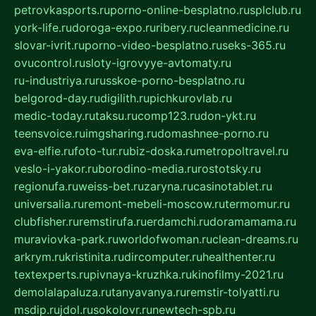
petrovkasports.ru
porno-online-besplatno.ru
splclub.ru
york-life.ru
doroga-expo.ru
ribery.ru
cleanmedicine.ru
slovar-ivrit.ru
porno-video-besplatno.ru
seks-365.ru
ovucontrol.ru
sloty-igrovyye-avtomaty.ru
ru-industriya.ru
russkoe-porno-besplatno.ru
belgorod-day.ru
digilith.ru
pichkurovlab.ru
medic-today.ru
taksu.ru
comp123.ru
don-ykt.ru
teensvoice.ru
imgsharing.ru
domashnee-porno.ru
eva-elfie.ru
foto-tur.ru
biz-doska.ru
metropoltravel.ru
veslo-i-yakor.ru
borodino-media.ru
rostotsky.ru
regionufa.ru
weiss-bet.ru
zaryna.ru
casinotablet.ru
universalia.ru
remont-mebeli-moscow.ru
termomur.ru
clubfisher.ru
remstirufa.ru
erdamchi.ru
doramamama.ru
muraviovka-park.ru
worldofwoman.ru
clean-dreams.ru
arkrym.ru
kristinita.ru
dircomputer.ru
healthenter.ru
textexperts.ru
pivnaya-kruzhka.ru
kinofilmy-2021.ru
demolalapaluza.ru
tanyavanya.ru
remstir-tolyatti.ru
msdip.ru
jdol.ru
sokolovr.ru
newtech-spb.ru