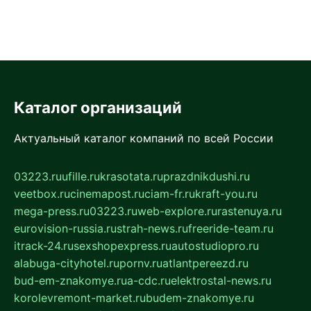
Каталог организаций
Актуальный каталог компаний по всей России
03223.ru
ufille.ru
krasotata.ru
prazdnikdushi.ru
veetbox.ru
cinemapost.ru
ciam-fr.ru
kraft-you.ru
mega-press.ru
03223.ru
web-explore.ru
rastenuya.ru
eurovision-russia.ru
strah-news.ru
freeride-team.ru
itrack-24.ru
sexshopexpress.ru
autostudiopro.ru
alabuga-cityhotel.ru
pornv.ru
atlantpereezd.ru
bud-em-znakomye.ru
a-cdc.ru
elektrostal-news.ru
korolevremont-market.ru
budem-znakomye.ru