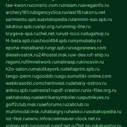
tae-kwon.ru
consrio.com.ru
insiam.ru
avegainfo.ru
archery161.ru
bigencyclica.ru
vlast16.ru
korru.net
sarmiento.spb.su
extelopedia.ru
lammin-suo.spb.ru
iskatour.spb.ru
snpi.org.ru
running-line.ru
krygeva-spa.ru
chel.net.ru
rust-loco.ru
dugshop.ru
hl-beta.spb.ru
school494.spb.ru
mymubaby.ru
epoha-metalband.ru
ngr.spb.ru
rusgosnews.com
dieselvostok.ru
24hostel.msk.ru
w-dev.ru
f-ship.ru
regsmi.ru
filmnetwork.ru
malinasp.ru
kinosvin.ru
h2o-salon.ru
malutkayork.ru
deltaprim.spb.ru
tango-perm.ru
gooddir.ru
sgv.su
multiki-online.com
webkrasotki.com
cherinvest.ru
detskiy-ostrov.ru
ankou.spb.ru
alvesta1.ru
pdf-creator.ru
nix-files.org.ru
sakhatoday.ru
elektrikersymboler.ru
sputnikyes.ru
golf2club.msk.ru
aeforums.ru
zallclub.ru
multimodal.msk.ru
habaigry.ru
haikko.ru
sobakopedia.ru
isz-fest.ru
ewnc.info
screensaver-clock.net.ru
volnav.spb.ru
comnat.ru
npf.net.ru
7bit.pp.ru
kalugatur.ru