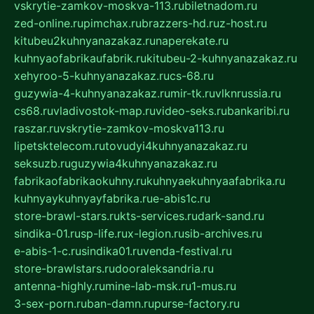
vskrytie-zamkov-moskva-113.ru
biletnadom.ru
zed-online.ru
pimchax.ru
brazzers-hd.ru
z-host.ru
kitubeu2kuhnyanazakaz.ru
naperekate.ru
kuhnyaofabrikaufabrik.ru
kitubeu-2-kuhnyanazakaz.ru
xehyroo-5-kuhnyanazakaz.ru
cs-68.ru
guzywia-4-kuhnyanazakaz.ru
mir-tk.ru
vlknrussia.ru
cs68.ru
vladivostok-map.ru
video-seks.ru
bankaribi.ru
raszar.ru
vskrytie-zamkov-moskva113.ru
lipetsktelecom.ru
tovudyi4kuhnyanazakaz.ru
seksuzb.ru
guzywia4kuhnyanazakaz.ru
fabrikaofabrikaokuhny.ru
kuhnyaekuhnyaafabrika.ru
kuhnyaykuhnyayfabrika.ru
e-abis1c.ru
store-brawl-stars.ru
kts-services.ru
dark-sand.ru
sindika-01.ru
sp-life.ru
x-legion.ru
sib-archives.ru
e-abis-1-c.ru
sindika01.ru
venda-festival.ru
store-brawlstars.ru
dooraleksandria.ru
antenna-highly.ru
mine-lab-msk.ru
1-mus.ru
3-sex-porn.ru
ban-damn.ru
purse-factory.ru