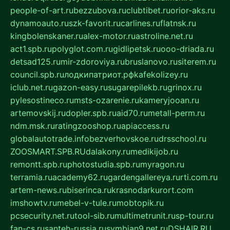
people-of-art.ru
bezzubova.ru
clubtibet.ru
orior-aks.ru
dynamoauto.ru
szk-favorit.ru
carlines.ru
flatnsk.ru
kingbolenskaner.ru
alex-motor.ru
astroline.net.ru
act1.spb.ru
polyglot.com.ru
gidlipetsk.ru
ooo-driada.ru
detsad125.ru
mir-zdoroviya.ru
bruslanovo.ru
siterem.ru
council.spb.ru
лодкипатриот.рф
kafekolizey.ru
iclub.net.ru
gazon-easy.ru
sugarepilekb.ru
grinox.ru
pylesostineco.ru
msts-ozarenie.ru
kameryjooan.ru
artemovskij.ru
dopler.spb.ru
aid70.ru
metall-perm.ru
ndm.msk.ru
ratingzooshop.ru
apiaccess.ru
globalautotrade.info
bezverhovskoe.ru
drsschool.ru
ZOOSMART.SPB.RU
dalakony.ru
medikijob.ru
remontt.spb.ru
photostudia.spb.ru
myragon.ru
terramia.ru
academy62.ru
gardengallereya.ru
rti.com.ru
artem-news.ru
biserinca.ru
krasnodarkurort.com
imshowtv.ru
mebel-v-tule.ru
mobtopik.ru
pcsecurity.net.ru
tool-sib.ru
multimetrunit.ru
sp-tour.ru
fan-cs.ru
santeh-russia.ru
symbian9.net.ru
DSHAIR.RU