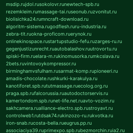
msdip.ru
jdol.ru
sokolovr.ru
newtech-spb.ru
rezemkleim.ru
massage-tai.ru
seonub.ru
zvonitut.ru
biolisichka24.ru
mncraft-download.ru
algoritm-sistema.ru
godflesh.ru
ru-industria.ru
zebra-tlt.ru
okna-proficom.ru
erynok.ru
onlinekinospace.ru
startupstudio-fefu.ru
zarges-ru.ru
gegenjustizunrecht.ru
autobalashov.ru
utrovortu.ru
spiski-firm.ru
elara-m.ru
kinomusorka.ru
mkcslava.ru
2bets.ru
vintovoykompressor.ru
birminghamvsfulham.ru
sarmat-komp.ru
pioneeri.ru
amadis-chocolate.ru
shkurki-karakulya.ru
kanotiforet.spb.ru
tutmassage.ru
ecolog.org.ru
praga.spb.ru
falcorussia.ru
autodoctorservis.ru
kamertondom.spb.ru
net-life.net.ru
avto-vozim.ru
sakhcamera.ru
alliance-electro.spb.ru
stroyavt.ru
controlweb1.ru
tdsak74.ru
kinzozo-ru.ru
kvotka.ru
iron-snab.ru
costa-bella.ru
eugrus.pp.ru
associaciya39.ru
primexpo.spb.ru
bezmorchin.ru
ia2.ru