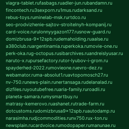
viagra-tablet.ru
fasbags.ru
adler-jun.ru
bandamn.ru
fincontech.ru
3sexporn.ru
1mus.ru
darksand.ru
rebus-toys.ru
minelab-msk.ru
rtdco.ru
seo-prodvizhenie-sajtov-stroitelnyh-kompanij.ru
card-voice.ru
rulonnyygazon177.ru
snow-guard.ru
domizbrusa-9x12spb.ru
demaholding.ru
aalse.ru
a380club.ru
argentinamia.ru
perkoka.ru
movie-one.ru
perk-oka.ru
g-octopus.ru
sibarchives.ru
andreislyusar.ru
naruto-x.ru
pursefactory.ru
tor-lyubov-i-grom.ru
spayderhed-2022.ru
movieone.ru
evro-dez.ru
webamator.ru
ma-absolut1.ru
avtopomosch27.ru
nv-750.ru
news-plain.ru
nertansaga.ru
delanalad.ru
dizfiles.ru
youtubefree.ru
aria-family.ru
roadli.ru
planeta-samara.ru
mysmartbuy.ru
matrasy-kemerovo.ru
ashanet.ru
trade-farm.ru
dotcustoms.ru
domizbrusa9x12spb.ru
autodamp.ru
narasimha.ru
djcommodities.ru
nv750.ru
x-ton.ru
newsplain.ru
cardvoice.ru
modopaper.ru
manunae.ru