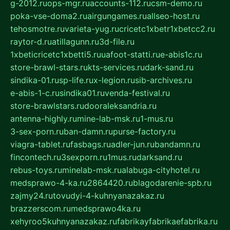
g-2012.ru
ops-mgr.ru
accounts-112.ru
csm-demo.ru
poka-vse-doma2.ru
airgungames.ru
allseo-host.ru
tehosmotre.ru
varieta-yug.ru
cricetc1xbetr1xbetcc2.ru
raytor-d.ru
atillagunn.ru
3d-file.ru
1xbeticricetc1xbetti5.ru
uafoot-statti.ru
e-abis1c.ru
store-brawl-stars.ru
kts-services.ru
dark-sand.ru
sindika-01.ru
sp-life.ru
x-legion.ru
sib-archives.ru
e-abis-1-c.ru
sindika01.ru
venda-festival.ru
store-brawlstars.ru
dooraleksandria.ru
antenna-highly.ru
mine-lab-msk.ru
1-mus.ru
3-sex-porn.ru
ban-damn.ru
purse-factory.ru
viagra-tablet.ru
fasbags.ru
adler-jun.ru
bandamn.ru
fincontech.ru
3sexporn.ru
1mus.ru
darksand.ru
rebus-toys.ru
minelab-msk.ru
alabuga-cityhotel.ru
medsprawo-4-ka.ru
2864420.ru
blagodarenie-spb.ru
zajmy24.ru
tovudyi-4-kuhnyanazakaz.ru
brazzerscom.ru
medsprawo4ka.ru
xehyroo5kuhnyanazakaz.ru
fabrikayfabrikaefabrika.ru