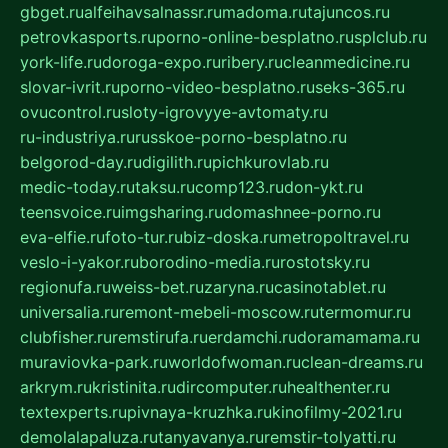
gbget.ru
alfeihavsalnassr.ru
madoma.ru
tajuncos.ru
petrovkasports.ru
porno-online-besplatno.ru
splclub.ru
york-life.ru
doroga-expo.ru
ribery.ru
cleanmedicine.ru
slovar-ivrit.ru
porno-video-besplatno.ru
seks-365.ru
ovucontrol.ru
sloty-igrovyye-avtomaty.ru
ru-industriya.ru
russkoe-porno-besplatno.ru
belgorod-day.ru
digilith.ru
pichkurovlab.ru
medic-today.ru
taksu.ru
comp123.ru
don-ykt.ru
teensvoice.ru
imgsharing.ru
domashnee-porno.ru
eva-elfie.ru
foto-tur.ru
biz-doska.ru
metropoltravel.ru
veslo-i-yakor.ru
borodino-media.ru
rostotsky.ru
regionufa.ru
weiss-bet.ru
zaryna.ru
casinotablet.ru
universalia.ru
remont-mebeli-moscow.ru
termomur.ru
clubfisher.ru
remstirufa.ru
erdamchi.ru
doramamama.ru
muraviovka-park.ru
worldofwoman.ru
clean-dreams.ru
arkrym.ru
kristinita.ru
dircomputer.ru
healthenter.ru
textexperts.ru
pivnaya-kruzhka.ru
kinofilmy-2021.ru
demolalapaluza.ru
tanyavanya.ru
remstir-tolyatti.ru