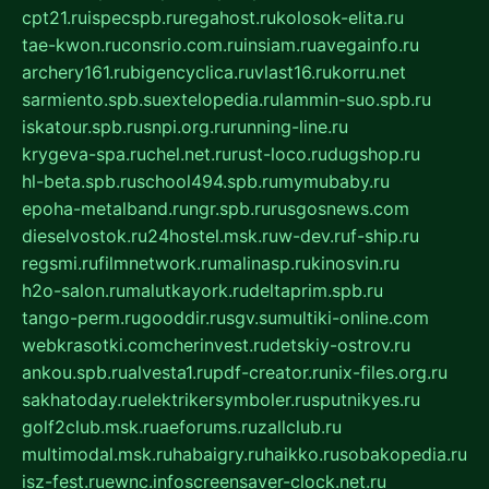
cpt21.ru
ispecspb.ru
regahost.ru
kolosok-elita.ru
tae-kwon.ru
consrio.com.ru
insiam.ru
avegainfo.ru
archery161.ru
bigencyclica.ru
vlast16.ru
korru.net
sarmiento.spb.su
extelopedia.ru
lammin-suo.spb.ru
iskatour.spb.ru
snpi.org.ru
running-line.ru
krygeva-spa.ru
chel.net.ru
rust-loco.ru
dugshop.ru
hl-beta.spb.ru
school494.spb.ru
mymubaby.ru
epoha-metalband.ru
ngr.spb.ru
rusgosnews.com
dieselvostok.ru
24hostel.msk.ru
w-dev.ru
f-ship.ru
regsmi.ru
filmnetwork.ru
malinasp.ru
kinosvin.ru
h2o-salon.ru
malutkayork.ru
deltaprim.spb.ru
tango-perm.ru
gooddir.ru
sgv.su
multiki-online.com
webkrasotki.com
cherinvest.ru
detskiy-ostrov.ru
ankou.spb.ru
alvesta1.ru
pdf-creator.ru
nix-files.org.ru
sakhatoday.ru
elektrikersymboler.ru
sputnikyes.ru
golf2club.msk.ru
aeforums.ru
zallclub.ru
multimodal.msk.ru
habaigry.ru
haikko.ru
sobakopedia.ru
isz-fest.ru
ewnc.info
screensaver-clock.net.ru