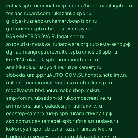
volnav.spb.ru
comnat.ru
npf.net.ru
7bit.pp.ru
kalugatur.ru
tesiaes.ru
card.com.ru
kazanka.spb.ru
gildiya-kuznecov.ru
kameryboavision.ru
griffoncom.spb.ru
fabrika-emotsiy.ru
PARK-MATROSOVA.RU
agat.spb.ru
avtoyurist-moskva1.ru
hardware.org.ru
схема-авто.рф
dg-lab.ru
angrup.ru
recruiter.spb.ru
music8.spb.ru
krsk124.ru
kubok.spb.ru
romanofforex.ru
analitikaplus.ru
spyonline.ru
zosikamery.ru
sloboda-ural.pp.ru
AUTO-COM.SU
hohota.net
alimy.ru
online-z.com
aromat-vostoka.ru
otdelkaexp.ru
mobilvest.ru
bbd.net.ru
mebelshop.msk.ru
smp-forum.ru
bastion-td.ru
kosmoscreative.ru
avrmotors.ru
art-galadesign.ru
tiffany-c.ru
ecostep-samara.ru
d-p.spb.ru
галактика73.рф
sko.com.ru
davitamebel-spb.ru
fotsis.ru
tesiaes.ru
kokoroyari.spb.ru
blesna-kazan.ru
mossilver.ru
lenderoq.ru
sergeydobrin.ru
tochkazvuka.msk.ru