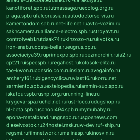
amadis-chocolate.ru
shkurki-karakulya.ru
kanotiforet.spb.ru
tutmassage.ru
ecolog.org.ru
praga.spb.ru
falcorussia.ru
autodoctorservis.ru
kamertondom.spb.ru
net-life.net.ru
avto-vozim.ru
sakhcamera.ru
alliance-electro.spb.ru
stroyavt.ru
controlweb1.ru
tdsak74.ru
kinzozo-ru.ru
kvotka.ru
iron-snab.ru
costa-bella.ru
eugrus.pp.ru
associaciya39.ru
primexpo.spb.ru
bezmorchin.ru
ia2.ru
cpt21.ru
ispecspb.ru
regahost.ru
kolosok-elita.ru
tae-kwon.ru
consrio.com.ru
insiam.ru
avegainfo.ru
archery161.ru
bigencyclica.ru
vlast16.ru
korru.net
sarmiento.spb.su
extelopedia.ru
lammin-suo.spb.ru
iskatour.spb.ru
snpi.org.ru
running-line.ru
krygeva-spa.ru
chel.net.ru
rust-loco.ru
dugshop.ru
hl-beta.spb.ru
school494.spb.ru
mymubaby.ru
epoha-metalband.ru
ngr.spb.ru
rusgosnews.com
dieselvostok.ru
24hostel.msk.ru
w-dev.ru
f-ship.ru
regsmi.ru
filmnetwork.ru
malinasp.ru
kinosvin.ru