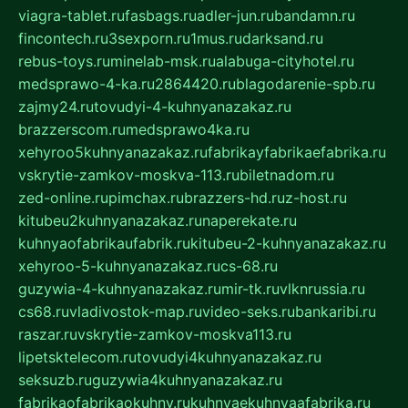
viagra-tablet.ru
fasbags.ru
adler-jun.ru
bandamn.ru
fincontech.ru
3sexporn.ru
1mus.ru
darksand.ru
rebus-toys.ru
minelab-msk.ru
alabuga-cityhotel.ru
medsprawo-4-ka.ru
2864420.ru
blagodarenie-spb.ru
zajmy24.ru
tovudyi-4-kuhnyanazakaz.ru
brazzerscom.ru
medsprawo4ka.ru
xehyroo5kuhnyanazakaz.ru
fabrikayfabrikaefabrika.ru
vskrytie-zamkov-moskva-113.ru
biletnadom.ru
zed-online.ru
pimchax.ru
brazzers-hd.ru
z-host.ru
kitubeu2kuhnyanazakaz.ru
naperekate.ru
kuhnyaofabrikaufabrik.ru
kitubeu-2-kuhnyanazakaz.ru
xehyroo-5-kuhnyanazakaz.ru
cs-68.ru
guzywia-4-kuhnyanazakaz.ru
mir-tk.ru
vlknrussia.ru
cs68.ru
vladivostok-map.ru
video-seks.ru
bankaribi.ru
raszar.ru
vskrytie-zamkov-moskva113.ru
lipetsktelecom.ru
tovudyi4kuhnyanazakaz.ru
seksuzb.ru
guzywia4kuhnyanazakaz.ru
fabrikaofabrikaokuhny.ru
kuhnyaekuhnyaafabrika.ru