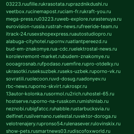
03223.ru
ufille.ru
krasotata.ru
prazdnikdushi.ru
veetbox.ru
cinemapost.ru
ciam-fr.ru
kraft-you.ru
mega-press.ru
03223.ru
web-explore.ru
rastenuya.ru
eurovision-russia.ru
strah-news.ru
freeride-team.ru
itrack-24.ru
sexshopexpress.ru
autostudiopro.ru
alabuga-cityhotel.ru
pornv.ru
atlantpereezd.ru
bud-em-znakomye.ru
a-cdc.ru
elektrostal-news.ru
korolevremont-market.ru
budem-znakomye.ru
oooagrosnab.ru
fpodaso.ru
emfire.ru
pro-otdelky.ru
ukrasotki.ru
seksuzbek.ru
seks-uzbek.ru
porno-vk.ru
sovratili.ru
olecoon.ru
vd-dosug.ru
adonyev.ru
rbc-news.ru
porno-skvirt.ru
krospr.ru
13autor-kolonka.ru
sormol.ru
2rich.ru
hostel-65.ru
hostserve.ru
porno-na-russkom.ru
mishinlab.ru
neznobi.ru
bigfatcc.ru
habble.ru
starbucksvia.ru
delfinet.ru
silvernano.ru
elestal.ru
vektor-doroga.ru
velotrenajery.ru
pronso54.ru
lenasever.ru
lovinskix.ru
show-pets.ru
smartnews03.ru
discofoxworld.ru