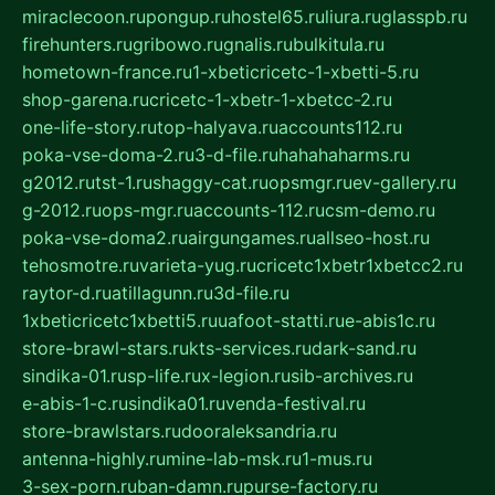
miraclecoon.ru
pongup.ru
hostel65.ru
liura.ru
glasspb.ru
firehunters.ru
gribowo.ru
gnalis.ru
bulkitula.ru
hometown-france.ru
1-xbeticricetc-1-xbetti-5.ru
shop-garena.ru
cricetc-1-xbetr-1-xbetcc-2.ru
one-life-story.ru
top-halyava.ru
accounts112.ru
poka-vse-doma-2.ru
3-d-file.ru
hahahaharms.ru
g2012.ru
tst-1.ru
shaggy-cat.ru
opsmgr.ru
ev-gallery.ru
g-2012.ru
ops-mgr.ru
accounts-112.ru
csm-demo.ru
poka-vse-doma2.ru
airgungames.ru
allseo-host.ru
tehosmotre.ru
varieta-yug.ru
cricetc1xbetr1xbetcc2.ru
raytor-d.ru
atillagunn.ru
3d-file.ru
1xbeticricetc1xbetti5.ru
uafoot-statti.ru
e-abis1c.ru
store-brawl-stars.ru
kts-services.ru
dark-sand.ru
sindika-01.ru
sp-life.ru
x-legion.ru
sib-archives.ru
e-abis-1-c.ru
sindika01.ru
venda-festival.ru
store-brawlstars.ru
dooraleksandria.ru
antenna-highly.ru
mine-lab-msk.ru
1-mus.ru
3-sex-porn.ru
ban-damn.ru
purse-factory.ru