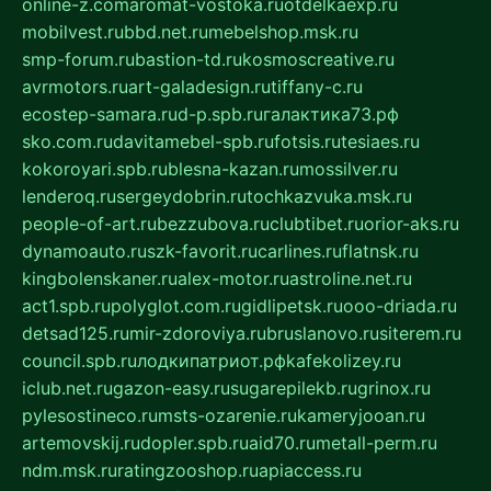
online-z.com
aromat-vostoka.ru
otdelkaexp.ru
mobilvest.ru
bbd.net.ru
mebelshop.msk.ru
smp-forum.ru
bastion-td.ru
kosmoscreative.ru
avrmotors.ru
art-galadesign.ru
tiffany-c.ru
ecostep-samara.ru
d-p.spb.ru
галактика73.рф
sko.com.ru
davitamebel-spb.ru
fotsis.ru
tesiaes.ru
kokoroyari.spb.ru
blesna-kazan.ru
mossilver.ru
lenderoq.ru
sergeydobrin.ru
tochkazvuka.msk.ru
people-of-art.ru
bezzubova.ru
clubtibet.ru
orior-aks.ru
dynamoauto.ru
szk-favorit.ru
carlines.ru
flatnsk.ru
kingbolenskaner.ru
alex-motor.ru
astroline.net.ru
act1.spb.ru
polyglot.com.ru
gidlipetsk.ru
ooo-driada.ru
detsad125.ru
mir-zdoroviya.ru
bruslanovo.ru
siterem.ru
council.spb.ru
лодкипатриот.рф
kafekolizey.ru
iclub.net.ru
gazon-easy.ru
sugarepilekb.ru
grinox.ru
pylesostineco.ru
msts-ozarenie.ru
kameryjooan.ru
artemovskij.ru
dopler.spb.ru
aid70.ru
metall-perm.ru
ndm.msk.ru
ratingzooshop.ru
apiaccess.ru