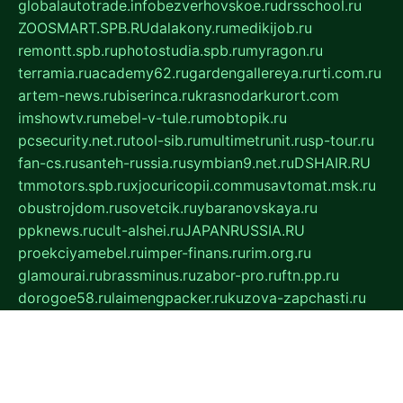
globalautotrade.info
bezverhovskoe.ru
drsschool.ru
ZOOSMART.SPB.RU
dalakony.ru
medikijob.ru
remontt.spb.ru
photostudia.spb.ru
myragon.ru
terramia.ru
academy62.ru
gardengallereya.ru
rti.com.ru
artem-news.ru
biserinca.ru
krasnodarkurort.com
imshowtv.ru
mebel-v-tule.ru
mobtopik.ru
pcsecurity.net.ru
tool-sib.ru
multimetrunit.ru
sp-tour.ru
fan-cs.ru
santeh-russia.ru
symbian9.net.ru
DSHAIR.RU
tmmotors.spb.ru
xjocuricopii.com
musavtomat.msk.ru
obustrojdom.ru
sovetcik.ru
ybaranovskaya.ru
ppknews.ru
cult-alshei.ru
JAPANRUSSIA.RU
proekciyamebel.ru
imper-finans.ru
rim.org.ru
glamourai.ru
brassminus.ru
zabor-pro.ru
ftn.pp.ru
dorogoe58.ru
laimengpacker.ru
kuzova-zapchasti.ru
sageerp.ru
taxodrom.ru
dsrazvitie.ru
hardcity.net.ru
ratinghomegames.ru
topservice25.ru
gubernyan.ru
gtglasslined.ru
ii4.ru
tssport.spb.ru
andorra24.com
blackwallstreet.ru
oboimos.ru
optim-doors.com.ru