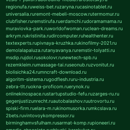
regionufa.ru
weiss-bet.ru
zaryna.ru
casinotablet.ru
universalia.ru
remont-mebeli-moscow.ru
termomur.ru
clubfisher.ru
remstirufa.ru
erdamchi.ru
doramamama.ru
muraviovka-park.ru
worldofwoman.ru
clean-dreams.ru
arkrym.ru
kristinita.ru
dircomputer.ru
healthenter.ru
textexperts.ru
pivnaya-kruzhka.ru
kinofilmy-2021.ru
demolalapaluza.ru
tanyavanya.ru
remstir-tolyatti.ru
msdip.ru
jdol.ru
sokolovr.ru
newtech-spb.ru
rezemkleim.ru
massage-tai.ru
seonub.ru
zvonitut.ru
biolisichka24.ru
mncraft-download.ru
algoritm-sistema.ru
godflesh.ru
ru-industria.ru
zebra-tlt.ru
okna-proficom.ru
erynok.ru
onlinekinospace.ru
startupstudio-fefu.ru
zarges-ru.ru
gegenjustizunrecht.ru
autobalashov.ru
utrovortu.ru
spiski-firm.ru
elara-m.ru
kinomusorka.ru
mkcslava.ru
2bets.ru
vintovoykompressor.ru
birminghamvsfulham.ru
sarmat-komp.ru
pioneeri.ru