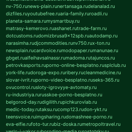
nv-750.ru
news-plain.ru
nertansaga.ru
delanalad.ru
dizfiles.ru
youtubefree.ru
aria-family.ru
roadli.ru
planeta-samara.ru
mysmartbuy.ru
matrasy-kemerovo.ru
ashanet.ru
trade-farm.ru
dotcustoms.ru
domizbrusa9x12spb.ru
autodamp.ru
narasimha.ru
djcommodities.ru
nv750.ru
x-ton.ru
newsplain.ru
cardvoice.ru
modopaper.ru
manunae.ru
gbget.ru
alfeihavsalnassr.ru
madoma.ru
tajuncos.ru
petrovkasports.ru
porno-online-besplatno.ru
splclub.ru
york-life.ru
doroga-expo.ru
ribery.ru
cleanmedicine.ru
slovar-ivrit.ru
porno-video-besplatno.ru
seks-365.ru
ovucontrol.ru
sloty-igrovyye-avtomaty.ru
ru-industriya.ru
russkoe-porno-besplatno.ru
belgorod-day.ru
digilith.ru
pichkurovlab.ru
medic-today.ru
taksu.ru
comp123.ru
don-ykt.ru
teensvoice.ru
imgsharing.ru
domashnee-porno.ru
eva-elfie.ru
foto-tur.ru
biz-doska.ru
metropoltravel.ru
veslo-i-yakor.ru
borodino-media.ru
rostotsky.ru