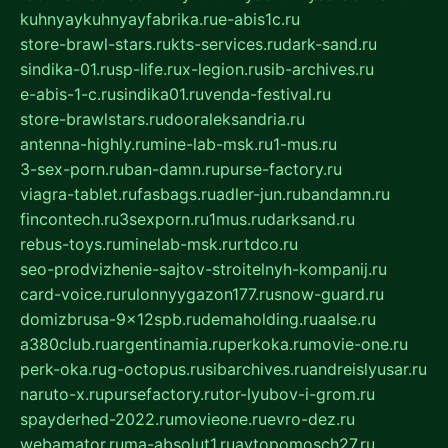
kuhnyaykuhnyayfabrika.ru
e-abis1c.ru
store-brawl-stars.ru
kts-services.ru
dark-sand.ru
sindika-01.ru
sp-life.ru
x-legion.ru
sib-archives.ru
e-abis-1-c.ru
sindika01.ru
venda-festival.ru
store-brawlstars.ru
dooraleksandria.ru
antenna-highly.ru
mine-lab-msk.ru
1-mus.ru
3-sex-porn.ru
ban-damn.ru
purse-factory.ru
viagra-tablet.ru
fasbags.ru
adler-jun.ru
bandamn.ru
fincontech.ru
3sexporn.ru
1mus.ru
darksand.ru
rebus-toys.ru
minelab-msk.ru
rtdco.ru
seo-prodvizhenie-sajtov-stroitelnyh-kompanij.ru
card-voice.ru
rulonnyygazon177.ru
snow-guard.ru
domizbrusa-9x12spb.ru
demaholding.ru
aalse.ru
a380club.ru
argentinamia.ru
perkoka.ru
movie-one.ru
perk-oka.ru
g-octopus.ru
sibarchives.ru
andreislyusar.ru
naruto-x.ru
pursefactory.ru
tor-lyubov-i-grom.ru
spayderhed-2022.ru
movieone.ru
evro-dez.ru
webamator.ru
ma-absolut1.ru
avtopomosch27.ru