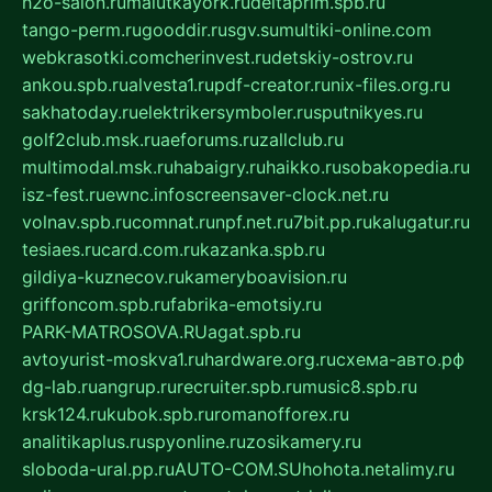
h2o-salon.ru
malutkayork.ru
deltaprim.spb.ru
tango-perm.ru
gooddir.ru
sgv.su
multiki-online.com
webkrasotki.com
cherinvest.ru
detskiy-ostrov.ru
ankou.spb.ru
alvesta1.ru
pdf-creator.ru
nix-files.org.ru
sakhatoday.ru
elektrikersymboler.ru
sputnikyes.ru
golf2club.msk.ru
aeforums.ru
zallclub.ru
multimodal.msk.ru
habaigry.ru
haikko.ru
sobakopedia.ru
isz-fest.ru
ewnc.info
screensaver-clock.net.ru
volnav.spb.ru
comnat.ru
npf.net.ru
7bit.pp.ru
kalugatur.ru
tesiaes.ru
card.com.ru
kazanka.spb.ru
gildiya-kuznecov.ru
kameryboavision.ru
griffoncom.spb.ru
fabrika-emotsiy.ru
PARK-MATROSOVA.RU
agat.spb.ru
avtoyurist-moskva1.ru
hardware.org.ru
схема-авто.рф
dg-lab.ru
angrup.ru
recruiter.spb.ru
music8.spb.ru
krsk124.ru
kubok.spb.ru
romanofforex.ru
analitikaplus.ru
spyonline.ru
zosikamery.ru
sloboda-ural.pp.ru
AUTO-COM.SU
hohota.net
alimy.ru