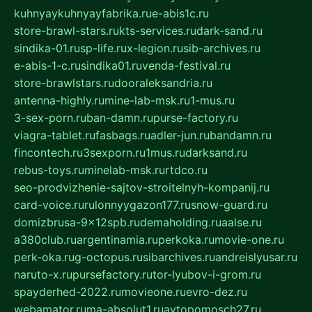
kuhnyaykuhnyayfabrika.ru
e-abis1c.ru
store-brawl-stars.ru
kts-services.ru
dark-sand.ru
sindika-01.ru
sp-life.ru
x-legion.ru
sib-archives.ru
e-abis-1-c.ru
sindika01.ru
venda-festival.ru
store-brawlstars.ru
dooraleksandria.ru
antenna-highly.ru
mine-lab-msk.ru
1-mus.ru
3-sex-porn.ru
ban-damn.ru
purse-factory.ru
viagra-tablet.ru
fasbags.ru
adler-jun.ru
bandamn.ru
fincontech.ru
3sexporn.ru
1mus.ru
darksand.ru
rebus-toys.ru
minelab-msk.ru
rtdco.ru
seo-prodvizhenie-sajtov-stroitelnyh-kompanij.ru
card-voice.ru
rulonnyygazon177.ru
snow-guard.ru
domizbrusa-9x12spb.ru
demaholding.ru
aalse.ru
a380club.ru
argentinamia.ru
perkoka.ru
movie-one.ru
perk-oka.ru
g-octopus.ru
sibarchives.ru
andreislyusar.ru
naruto-x.ru
pursefactory.ru
tor-lyubov-i-grom.ru
spayderhed-2022.ru
movieone.ru
evro-dez.ru
webamator.ru
ma-absolut1.ru
avtopomosch27.ru