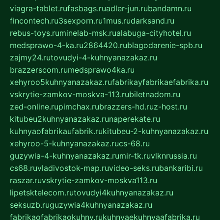
viagra-tablet.ru
fasbags.ru
adler-jun.ru
bandamn.ru
fincontech.ru
3sexporn.ru
1mus.ru
darksand.ru
rebus-toys.ru
minelab-msk.ru
alabuga-cityhotel.ru
medsprawo-4-ka.ru
2864420.ru
blagodarenie-spb.ru
zajmy24.ru
tovudyi-4-kuhnyanazakaz.ru
brazzerscom.ru
medsprawo4ka.ru
xehyroo5kuhnyanazakaz.ru
fabrikayfabrikaefabrika.ru
vskrytie-zamkov-moskva-113.ru
biletnadom.ru
zed-online.ru
pimchax.ru
brazzers-hd.ru
z-host.ru
kitubeu2kuhnyanazakaz.ru
naperekate.ru
kuhnyaofabrikaufabrik.ru
kitubeu-2-kuhnyanazakaz.ru
xehyroo-5-kuhnyanazakaz.ru
cs-68.ru
guzywia-4-kuhnyanazakaz.ru
mir-tk.ru
vlknrussia.ru
cs68.ru
vladivostok-map.ru
video-seks.ru
bankaribi.ru
raszar.ru
vskrytie-zamkov-moskva113.ru
lipetsktelecom.ru
tovudyi4kuhnyanazakaz.ru
seksuzb.ru
guzywia4kuhnyanazakaz.ru
fabrikaofabrikaokuhny.ru
kuhnyaekuhnyaafabrika.ru