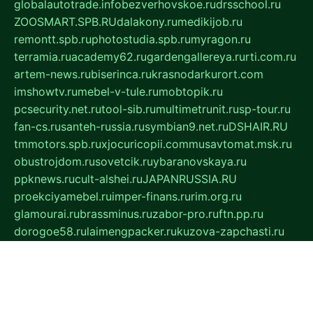
globalautotrade.info
bezverhovskoe.ru
drsschool.ru
ZOOSMART.SPB.RU
dalakony.ru
medikijob.ru
remontt.spb.ru
photostudia.spb.ru
myragon.ru
terramia.ru
academy62.ru
gardengallereya.ru
rti.com.ru
artem-news.ru
biserinca.ru
krasnodarkurort.com
imshowtv.ru
mebel-v-tule.ru
mobtopik.ru
pcsecurity.net.ru
tool-sib.ru
multimetrunit.ru
sp-tour.ru
fan-cs.ru
santeh-russia.ru
symbian9.net.ru
DSHAIR.RU
tmmotors.spb.ru
xjocuricopii.com
musavtomat.msk.ru
obustrojdom.ru
sovetcik.ru
ybaranovskaya.ru
ppknews.ru
cult-alshei.ru
JAPANRUSSIA.RU
proekciyamebel.ru
imper-finans.ru
rim.org.ru
glamourai.ru
brassminus.ru
zabor-pro.ru
ftn.pp.ru
dorogoe58.ru
laimengpacker.ru
kuzova-zapchasti.ru
sageerp.ru
taxodrom.ru
dsrazvitie.ru
hardcity.net.ru
ratinghomegames.ru
topservice25.ru
gubernyan.ru
gtglasslined.ru
ii4.ru
tssport.spb.ru
andorra24.com
blackwallstreet.ru
oboimos.ru
optim-doors.com.ru