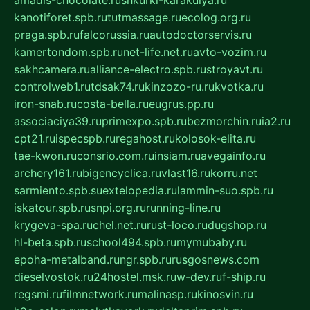
amadis-chocolate.ru
shkurki-karakulya.ru
kanotiforet.spb.ru
tutmassage.ru
ecolog.org.ru
praga.spb.ru
falcorussia.ru
autodoctorservis.ru
kamertondom.spb.ru
net-life.net.ru
avto-vozim.ru
sakhcamera.ru
alliance-electro.spb.ru
stroyavt.ru
controlweb1.ru
tdsak74.ru
kinzozo-ru.ru
kvotka.ru
iron-snab.ru
costa-bella.ru
eugrus.pp.ru
associaciya39.ru
primexpo.spb.ru
bezmorchin.ru
ia2.ru
cpt21.ru
ispecspb.ru
regahost.ru
kolosok-elita.ru
tae-kwon.ru
consrio.com.ru
insiam.ru
avegainfo.ru
archery161.ru
bigencyclica.ru
vlast16.ru
korru.net
sarmiento.spb.su
extelopedia.ru
lammin-suo.spb.ru
iskatour.spb.ru
snpi.org.ru
running-line.ru
krygeva-spa.ru
chel.net.ru
rust-loco.ru
dugshop.ru
hl-beta.spb.ru
school494.spb.ru
mymubaby.ru
epoha-metalband.ru
ngr.spb.ru
rusgosnews.com
dieselvostok.ru
24hostel.msk.ru
w-dev.ru
f-ship.ru
regsmi.ru
filmnetwork.ru
malinasp.ru
kinosvin.ru