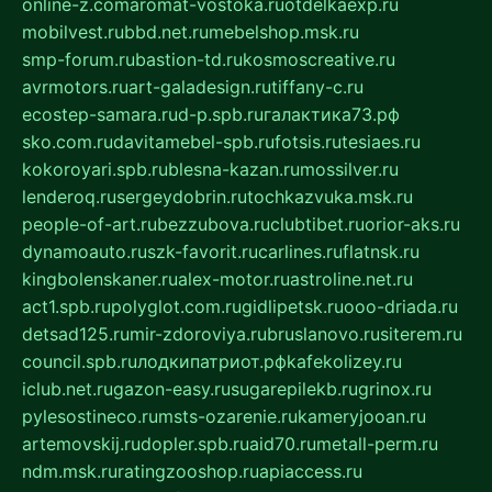
online-z.com
aromat-vostoka.ru
otdelkaexp.ru
mobilvest.ru
bbd.net.ru
mebelshop.msk.ru
smp-forum.ru
bastion-td.ru
kosmoscreative.ru
avrmotors.ru
art-galadesign.ru
tiffany-c.ru
ecostep-samara.ru
d-p.spb.ru
галактика73.рф
sko.com.ru
davitamebel-spb.ru
fotsis.ru
tesiaes.ru
kokoroyari.spb.ru
blesna-kazan.ru
mossilver.ru
lenderoq.ru
sergeydobrin.ru
tochkazvuka.msk.ru
people-of-art.ru
bezzubova.ru
clubtibet.ru
orior-aks.ru
dynamoauto.ru
szk-favorit.ru
carlines.ru
flatnsk.ru
kingbolenskaner.ru
alex-motor.ru
astroline.net.ru
act1.spb.ru
polyglot.com.ru
gidlipetsk.ru
ooo-driada.ru
detsad125.ru
mir-zdoroviya.ru
bruslanovo.ru
siterem.ru
council.spb.ru
лодкипатриот.рф
kafekolizey.ru
iclub.net.ru
gazon-easy.ru
sugarepilekb.ru
grinox.ru
pylesostineco.ru
msts-ozarenie.ru
kameryjooan.ru
artemovskij.ru
dopler.spb.ru
aid70.ru
metall-perm.ru
ndm.msk.ru
ratingzooshop.ru
apiaccess.ru