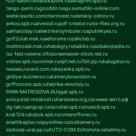
h2o-salon.ru
malutkayork.ru
deltaprim.spb.ru
tango-perm.ru
gooddir.ru
sgv.su
multiki-online.com
webkrasotki.com
cherinvest.ru
detskiy-ostrov.ru
ankou.spb.ru
alvesta1.ru
pdf-creator.ru
nix-files.org.ru
sakhatoday.ru
elektrikersymboler.ru
sputnikyes.ru
golf2club.msk.ru
aeforums.ru
zallclub.ru
multimodal.msk.ru
habaigry.ru
haikko.ru
sobakopedia.ru
isz-fest.ru
ewnc.info
screensaver-clock.net.ru
volnav.spb.ru
comnat.ru
npf.net.ru
7bit.pp.ru
kalugatur.ru
tesiaes.ru
card.com.ru
kazanka.spb.ru
gildiya-kuznecov.ru
kameryboavision.ru
griffoncom.spb.ru
fabrika-emotsiy.ru
PARK-MATROSOVA.RU
agat.spb.ru
avtoyurist-moskva1.ru
hardware.org.ru
схема-авто.рф
dg-lab.ru
angrup.ru
recruiter.spb.ru
music8.spb.ru
krsk124.ru
kubok.spb.ru
romanofforex.ru
analitikaplus.ru
spyonline.ru
zosikamery.ru
sloboda-ural.pp.ru
AUTO-COM.SU
hohota.net
alimy.ru