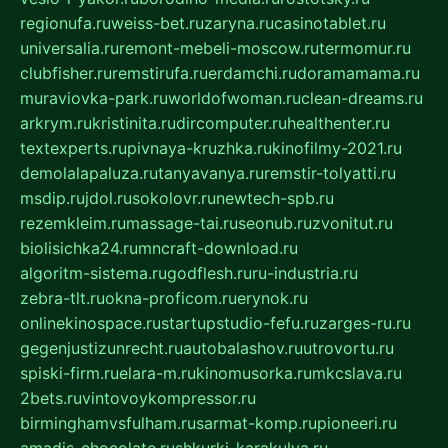
regionufa.ru
weiss-bet.ru
zaryna.ru
casinotablet.ru
universalia.ru
remont-mebeli-moscow.ru
termomur.ru
clubfisher.ru
remstirufa.ru
erdamchi.ru
doramamama.ru
muraviovka-park.ru
worldofwoman.ru
clean-dreams.ru
arkrym.ru
kristinita.ru
dircomputer.ru
healthenter.ru
textexperts.ru
pivnaya-kruzhka.ru
kinofilmy-2021.ru
demolalapaluza.ru
tanyavanya.ru
remstir-tolyatti.ru
msdip.ru
jdol.ru
sokolovr.ru
newtech-spb.ru
rezemkleim.ru
massage-tai.ru
seonub.ru
zvonitut.ru
biolisichka24.ru
mncraft-download.ru
algoritm-sistema.ru
godflesh.ru
ru-industria.ru
zebra-tlt.ru
okna-proficom.ru
erynok.ru
onlinekinospace.ru
startupstudio-fefu.ru
zarges-ru.ru
gegenjustizunrecht.ru
autobalashov.ru
utrovortu.ru
spiski-firm.ru
elara-m.ru
kinomusorka.ru
mkcslava.ru
2bets.ru
vintovoykompressor.ru
birminghamvsfulham.ru
sarmat-komp.ru
pioneeri.ru