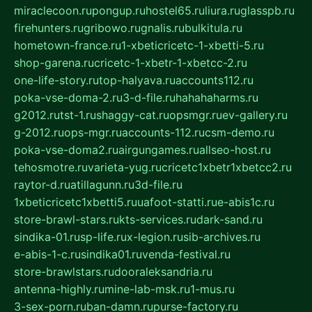
miraclecoon.ru
pongup.ru
hostel65.ru
liura.ru
glasspb.ru
firehunters.ru
gribowo.ru
gnalis.ru
bulkitula.ru
hometown-france.ru
1-xbeticricetc-1-xbetti-5.ru
shop-garena.ru
cricetc-1-xbetr-1-xbetcc-2.ru
one-life-story.ru
top-halyava.ru
accounts112.ru
poka-vse-doma-2.ru
3-d-file.ru
hahahaharms.ru
g2012.ru
tst-1.ru
shaggy-cat.ru
opsmgr.ru
ev-gallery.ru
g-2012.ru
ops-mgr.ru
accounts-112.ru
csm-demo.ru
poka-vse-doma2.ru
airgungames.ru
allseo-host.ru
tehosmotre.ru
varieta-yug.ru
cricetc1xbetr1xbetcc2.ru
raytor-d.ru
atillagunn.ru
3d-file.ru
1xbeticricetc1xbetti5.ru
uafoot-statti.ru
e-abis1c.ru
store-brawl-stars.ru
kts-services.ru
dark-sand.ru
sindika-01.ru
sp-life.ru
x-legion.ru
sib-archives.ru
e-abis-1-c.ru
sindika01.ru
venda-festival.ru
store-brawlstars.ru
dooraleksandria.ru
antenna-highly.ru
mine-lab-msk.ru
1-mus.ru
3-sex-porn.ru
ban-damn.ru
purse-factory.ru