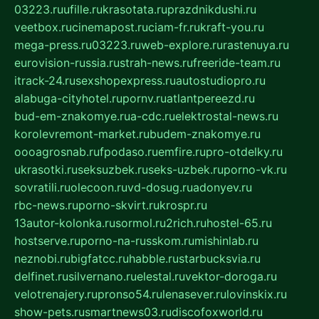
03223.ru
ufille.ru
krasotata.ru
prazdnikdushi.ru
veetbox.ru
cinemapost.ru
ciam-fr.ru
kraft-you.ru
mega-press.ru
03223.ru
web-explore.ru
rastenuya.ru
eurovision-russia.ru
strah-news.ru
freeride-team.ru
itrack-24.ru
sexshopexpress.ru
autostudiopro.ru
alabuga-cityhotel.ru
pornv.ru
atlantpereezd.ru
bud-em-znakomye.ru
a-cdc.ru
elektrostal-news.ru
korolevremont-market.ru
budem-znakomye.ru
oooagrosnab.ru
fpodaso.ru
emfire.ru
pro-otdelky.ru
ukrasotki.ru
seksuzbek.ru
seks-uzbek.ru
porno-vk.ru
sovratili.ru
olecoon.ru
vd-dosug.ru
adonyev.ru
rbc-news.ru
porno-skvirt.ru
krospr.ru
13autor-kolonka.ru
sormol.ru
2rich.ru
hostel-65.ru
hostserve.ru
porno-na-russkom.ru
mishinlab.ru
neznobi.ru
bigfatcc.ru
habble.ru
starbucksvia.ru
delfinet.ru
silvernano.ru
elestal.ru
vektor-doroga.ru
velotrenajery.ru
pronso54.ru
lenasever.ru
lovinskix.ru
show-pets.ru
smartnews03.ru
discofoxworld.ru