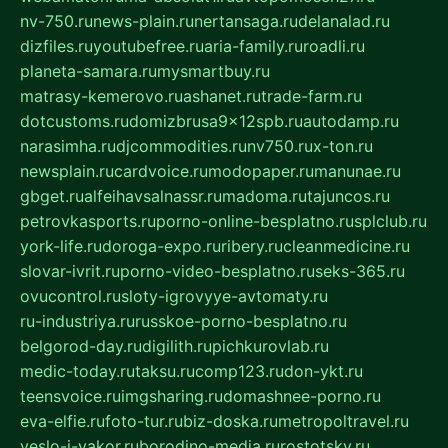
nv-750.ru
news-plain.ru
nertansaga.ru
delanalad.ru
dizfiles.ru
youtubefree.ru
aria-family.ru
roadli.ru
planeta-samara.ru
mysmartbuy.ru
matrasy-kemerovo.ru
ashanet.ru
trade-farm.ru
dotcustoms.ru
domizbrusa9x12spb.ru
autodamp.ru
narasimha.ru
djcommodities.ru
nv750.ru
x-ton.ru
newsplain.ru
cardvoice.ru
modopaper.ru
manunae.ru
gbget.ru
alfeihavsalnassr.ru
madoma.ru
tajuncos.ru
petrovkasports.ru
porno-online-besplatno.ru
splclub.ru
york-life.ru
doroga-expo.ru
ribery.ru
cleanmedicine.ru
slovar-ivrit.ru
porno-video-besplatno.ru
seks-365.ru
ovucontrol.ru
sloty-igrovyye-avtomaty.ru
ru-industriya.ru
russkoe-porno-besplatno.ru
belgorod-day.ru
digilith.ru
pichkurovlab.ru
medic-today.ru
taksu.ru
comp123.ru
don-ykt.ru
teensvoice.ru
imgsharing.ru
domashnee-porno.ru
eva-elfie.ru
foto-tur.ru
biz-doska.ru
metropoltravel.ru
veslo-i-yakor.ru
borodino-media.ru
rostotsky.ru