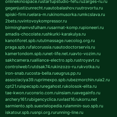
onlinekinospace.ru
startupstudio-fefu.ru
zarges-ru.ru
gegenjustizunrecht.ru
autobalashov.ru
utrovortu.ru
spiski-firm.ru
elara-m.ru
kinomusorka.ru
mkcslava.ru
2bets.ru
vintovoykompressor.ru
birminghamvsfulham.ru
sarmat-komp.ru
pioneeri.ru
amadis-chocolate.ru
shkurki-karakulya.ru
kanotiforet.spb.ru
tutmassage.ru
ecolog.org.ru
praga.spb.ru
falcorussia.ru
autodoctorservis.ru
kamertondom.spb.ru
net-life.net.ru
avto-vozim.ru
sakhcamera.ru
alliance-electro.spb.ru
stroyavt.ru
controlweb1.ru
tdsak74.ru
kinzozo-ru.ru
kvotka.ru
iron-snab.ru
costa-bella.ru
eugrus.pp.ru
associaciya39.ru
primexpo.spb.ru
bezmorchin.ru
ia2.ru
cpt21.ru
ispecspb.ru
regahost.ru
kolosok-elita.ru
tae-kwon.ru
consrio.com.ru
insiam.ru
avegainfo.ru
archery161.ru
bigencyclica.ru
vlast16.ru
korru.net
sarmiento.spb.su
extelopedia.ru
lammin-suo.spb.ru
iskatour.spb.ru
snpi.org.ru
running-line.ru