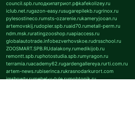
council.spb.ru
лодкипатриот.рф
kafekolizey.ru
iclub.net.ru
gazon-easy.ru
sugarepilekb.ru
grinox.ru
pylesostineco.ru
msts-ozarenie.ru
kameryjooan.ru
artemovskij.ru
dopler.spb.ru
aid70.ru
metall-perm.ru
ndm.msk.ru
ratingzooshop.ru
apiaccess.ru
globalautotrade.info
bezverhovskoe.ru
drsschool.ru
ZOOSMART.SPB.RU
dalakony.ru
medikijob.ru
remontt.spb.ru
photostudia.spb.ru
myragon.ru
terramia.ru
academy62.ru
gardengallereya.ru
rti.com.ru
artem-news.ru
biserinca.ru
krasnodarkurort.com
imshowtv.ru
mebel-v-tule.ru
mobtopik.ru
pcsecurity.net.ru
tool-sib.ru
multimetrunit.ru
sp-tour.ru
fan-cs.ru
santeh-russia.ru
symbian9.net.ru
DSHAIR.RU
tmmotors.spb.ru
xjocuricopii.com
musavtomat.msk.ru
obustrojdom.ru
sovetcik.ru
ybaranovskaya.ru
ppknews.ru
cult-alshei.ru
JAPANRUSSIA.RU
proekciyamebel.ru
imper-finans.ru
rim.org.ru
glamourai.ru
brassminus.ru
zabor-pro.ru
ftn.pp.ru