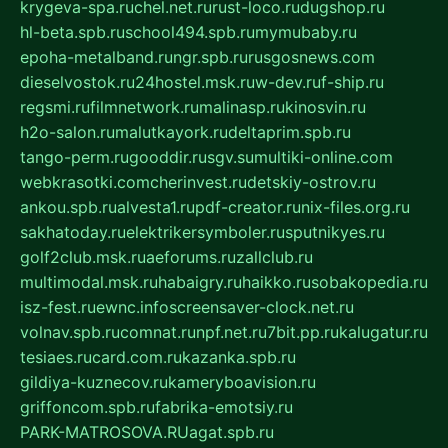
krygeva-spa.ru
chel.net.ru
rust-loco.ru
dugshop.ru
hl-beta.spb.ru
school494.spb.ru
mymubaby.ru
epoha-metalband.ru
ngr.spb.ru
rusgosnews.com
dieselvostok.ru
24hostel.msk.ru
w-dev.ru
f-ship.ru
regsmi.ru
filmnetwork.ru
malinasp.ru
kinosvin.ru
h2o-salon.ru
malutkayork.ru
deltaprim.spb.ru
tango-perm.ru
gooddir.ru
sgv.su
multiki-online.com
webkrasotki.com
cherinvest.ru
detskiy-ostrov.ru
ankou.spb.ru
alvesta1.ru
pdf-creator.ru
nix-files.org.ru
sakhatoday.ru
elektrikersymboler.ru
sputnikyes.ru
golf2club.msk.ru
aeforums.ru
zallclub.ru
multimodal.msk.ru
habaigry.ru
haikko.ru
sobakopedia.ru
isz-fest.ru
ewnc.info
screensaver-clock.net.ru
volnav.spb.ru
comnat.ru
npf.net.ru
7bit.pp.ru
kalugatur.ru
tesiaes.ru
card.com.ru
kazanka.spb.ru
gildiya-kuznecov.ru
kameryboavision.ru
griffoncom.spb.ru
fabrika-emotsiy.ru
PARK-MATROSOVA.RU
agat.spb.ru