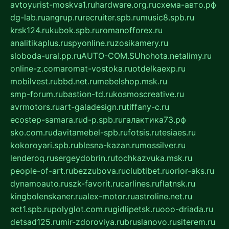
avtoyurist-moskva1.ru
hardware.org.ru
схема-авто.рф
dg-lab.ru
angrup.ru
recruiter.spb.ru
music8.spb.ru
krsk124.ru
kubok.spb.ru
romanofforex.ru
analitikaplus.ru
spyonline.ru
zosikamery.ru
sloboda-ural.pp.ru
AUTO-COM.SU
hohota.net
alimy.ru
online-z.com
aromat-vostoka.ru
otdelkaexp.ru
mobilvest.ru
bbd.net.ru
mebelshop.msk.ru
smp-forum.ru
bastion-td.ru
kosmoscreative.ru
avrmotors.ru
art-galadesign.ru
tiffany-c.ru
ecostep-samara.ru
d-p.spb.ru
галактика73.рф
sko.com.ru
davitamebel-spb.ru
fotsis.ru
tesiaes.ru
kokoroyari.spb.ru
blesna-kazan.ru
mossilver.ru
lenderoq.ru
sergeydobrin.ru
tochkazvuka.msk.ru
people-of-art.ru
bezzubova.ru
clubtibet.ru
orior-aks.ru
dynamoauto.ru
szk-favorit.ru
carlines.ru
flatnsk.ru
kingbolenskaner.ru
alex-motor.ru
astroline.net.ru
act1.spb.ru
polyglot.com.ru
gidlipetsk.ru
ooo-driada.ru
detsad125.ru
mir-zdoroviya.ru
bruslanovo.ru
siterem.ru