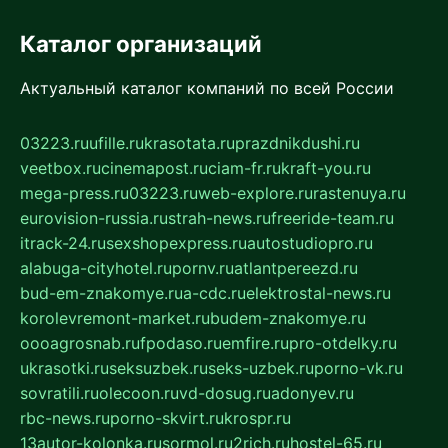
Каталог организаций
Актуальный каталог компаний по всей России
03223.ru
ufille.ru
krasotata.ru
prazdnikdushi.ru
veetbox.ru
cinemapost.ru
ciam-fr.ru
kraft-you.ru
mega-press.ru
03223.ru
web-explore.ru
rastenuya.ru
eurovision-russia.ru
strah-news.ru
freeride-team.ru
itrack-24.ru
sexshopexpress.ru
autostudiopro.ru
alabuga-cityhotel.ru
pornv.ru
atlantpereezd.ru
bud-em-znakomye.ru
a-cdc.ru
elektrostal-news.ru
korolevremont-market.ru
budem-znakomye.ru
oooagrosnab.ru
fpodaso.ru
emfire.ru
pro-otdelky.ru
ukrasotki.ru
seksuzbek.ru
seks-uzbek.ru
porno-vk.ru
sovratili.ru
olecoon.ru
vd-dosug.ru
adonyev.ru
rbc-news.ru
porno-skvirt.ru
krospr.ru
13autor-kolonka.ru
sormol.ru
2rich.ru
hostel-65.ru