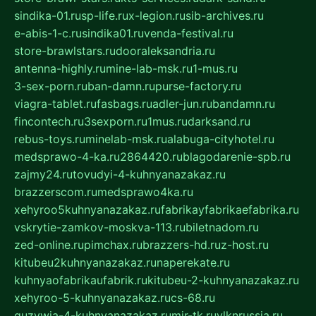
sindika-01.ru
sp-life.ru
x-legion.ru
sib-archives.ru
e-abis-1-c.ru
sindika01.ru
venda-festival.ru
store-brawlstars.ru
dooraleksandria.ru
antenna-highly.ru
mine-lab-msk.ru
1-mus.ru
3-sex-porn.ru
ban-damn.ru
purse-factory.ru
viagra-tablet.ru
fasbags.ru
adler-jun.ru
bandamn.ru
fincontech.ru
3sexporn.ru
1mus.ru
darksand.ru
rebus-toys.ru
minelab-msk.ru
alabuga-cityhotel.ru
medsprawo-4-ka.ru
2864420.ru
blagodarenie-spb.ru
zajmy24.ru
tovudyi-4-kuhnyanazakaz.ru
brazzerscom.ru
medsprawo4ka.ru
xehyroo5kuhnyanazakaz.ru
fabrikayfabrikaefabrika.ru
vskrytie-zamkov-moskva-113.ru
biletnadom.ru
zed-online.ru
pimchax.ru
brazzers-hd.ru
z-host.ru
kitubeu2kuhnyanazakaz.ru
naperekate.ru
kuhnyaofabrikaufabrik.ru
kitubeu-2-kuhnyanazakaz.ru
xehyroo-5-kuhnyanazakaz.ru
cs-68.ru
guzywia-4-kuhnyanazakaz.ru
mir-tk.ru
vlknrussia.ru