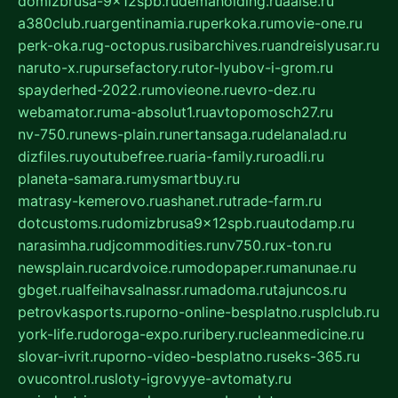
domizbrusa-9x12spb.ru
demaholding.ru
aalse.ru
a380club.ru
argentinamia.ru
perkoka.ru
movie-one.ru
perk-oka.ru
g-octopus.ru
sibarchives.ru
andreislyusar.ru
naruto-x.ru
pursefactory.ru
tor-lyubov-i-grom.ru
spayderhed-2022.ru
movieone.ru
evro-dez.ru
webamator.ru
ma-absolut1.ru
avtopomosch27.ru
nv-750.ru
news-plain.ru
nertansaga.ru
delanalad.ru
dizfiles.ru
youtubefree.ru
aria-family.ru
roadli.ru
planeta-samara.ru
mysmartbuy.ru
matrasy-kemerovo.ru
ashanet.ru
trade-farm.ru
dotcustoms.ru
domizbrusa9x12spb.ru
autodamp.ru
narasimha.ru
djcommodities.ru
nv750.ru
x-ton.ru
newsplain.ru
cardvoice.ru
modopaper.ru
manunae.ru
gbget.ru
alfeihavsalnassr.ru
madoma.ru
tajuncos.ru
petrovkasports.ru
porno-online-besplatno.ru
splclub.ru
york-life.ru
doroga-expo.ru
ribery.ru
cleanmedicine.ru
slovar-ivrit.ru
porno-video-besplatno.ru
seks-365.ru
ovucontrol.ru
sloty-igrovyye-avtomaty.ru