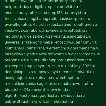
ru-industriya.ru
russkoe-porno-besplatno.ru
belgorod-day.ru
digilith.ru
pichkurovlab.ru
medic-today.ru
taksu.ru
comp123.ru
don-ykt.ru
teensvoice.ru
imgsharing.ru
domashnee-porno.ru
eva-elfie.ru
foto-tur.ru
biz-doska.ru
metropoltravel.ru
veslo-i-yakor.ru
borodino-media.ru
rostotsky.ru
regionufa.ru
weiss-bet.ru
zaryna.ru
casinotablet.ru
universalia.ru
remont-mebeli-moscow.ru
termomur.ru
clubfisher.ru
remstirufa.ru
erdamchi.ru
doramamama.ru
muraviovka-park.ru
worldofwoman.ru
clean-dreams.ru
arkrym.ru
kristinita.ru
dircomputer.ru
healthenter.ru
textexperts.ru
pivnaya-kruzhka.ru
kinofilmy-2021.ru
demolalapaluza.ru
tanyavanya.ru
remstir-tolyatti.ru
msdip.ru
jdol.ru
sokolovr.ru
newtech-spb.ru
rezemkleim.ru
massage-tai.ru
seonub.ru
zvonitut.ru
biolisichka24.ru
mncraft-download.ru
algoritm-sistema.ru
godflesh.ru
ru-industria.ru
zebra-tlt.ru
okna-proficom.ru
erynok.ru