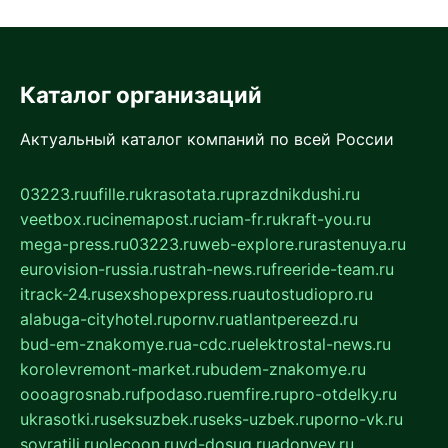
Каталог организаций
Актуальный каталог компаний по всей России
03223.ru
ufille.ru
krasotata.ru
prazdnikdushi.ru
veetbox.ru
cinemapost.ru
ciam-fr.ru
kraft-you.ru
mega-press.ru
03223.ru
web-explore.ru
rastenuya.ru
eurovision-russia.ru
strah-news.ru
freeride-team.ru
itrack-24.ru
sexshopexpress.ru
autostudiopro.ru
alabuga-cityhotel.ru
pornv.ru
atlantpereezd.ru
bud-em-znakomye.ru
a-cdc.ru
elektrostal-news.ru
korolevremont-market.ru
budem-znakomye.ru
oooagrosnab.ru
fpodaso.ru
emfire.ru
pro-otdelky.ru
ukrasotki.ru
seksuzbek.ru
seks-uzbek.ru
porno-vk.ru
sovratili.ru
olecoon.ru
vd-dosug.ru
adonyev.ru