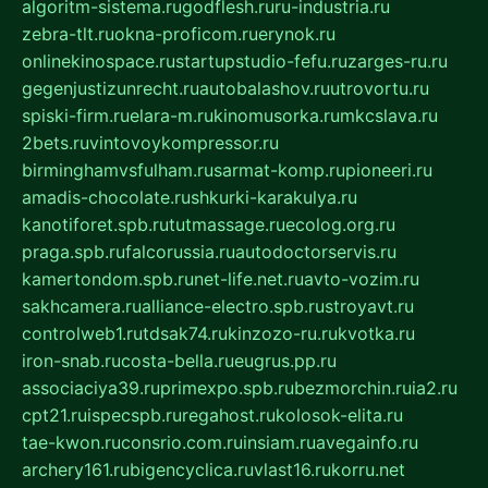
algoritm-sistema.ru
godflesh.ru
ru-industria.ru
zebra-tlt.ru
okna-proficom.ru
erynok.ru
onlinekinospace.ru
startupstudio-fefu.ru
zarges-ru.ru
gegenjustizunrecht.ru
autobalashov.ru
utrovortu.ru
spiski-firm.ru
elara-m.ru
kinomusorka.ru
mkcslava.ru
2bets.ru
vintovoykompressor.ru
birminghamvsfulham.ru
sarmat-komp.ru
pioneeri.ru
amadis-chocolate.ru
shkurki-karakulya.ru
kanotiforet.spb.ru
tutmassage.ru
ecolog.org.ru
praga.spb.ru
falcorussia.ru
autodoctorservis.ru
kamertondom.spb.ru
net-life.net.ru
avto-vozim.ru
sakhcamera.ru
alliance-electro.spb.ru
stroyavt.ru
controlweb1.ru
tdsak74.ru
kinzozo-ru.ru
kvotka.ru
iron-snab.ru
costa-bella.ru
eugrus.pp.ru
associaciya39.ru
primexpo.spb.ru
bezmorchin.ru
ia2.ru
cpt21.ru
ispecspb.ru
regahost.ru
kolosok-elita.ru
tae-kwon.ru
consrio.com.ru
insiam.ru
avegainfo.ru
archery161.ru
bigencyclica.ru
vlast16.ru
korru.net