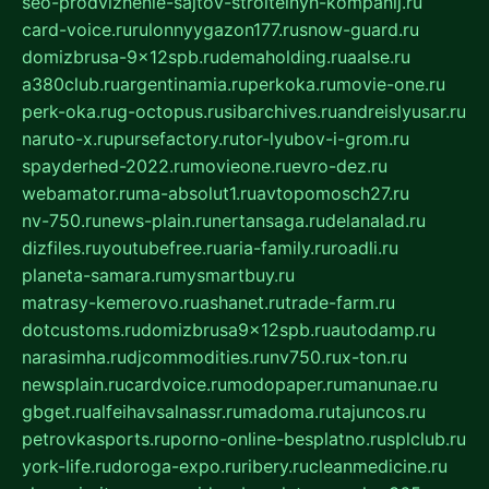
seo-prodvizhenie-sajtov-stroitelnyh-kompanij.ru
card-voice.ru
rulonnyygazon177.ru
snow-guard.ru
domizbrusa-9x12spb.ru
demaholding.ru
aalse.ru
a380club.ru
argentinamia.ru
perkoka.ru
movie-one.ru
perk-oka.ru
g-octopus.ru
sibarchives.ru
andreislyusar.ru
naruto-x.ru
pursefactory.ru
tor-lyubov-i-grom.ru
spayderhed-2022.ru
movieone.ru
evro-dez.ru
webamator.ru
ma-absolut1.ru
avtopomosch27.ru
nv-750.ru
news-plain.ru
nertansaga.ru
delanalad.ru
dizfiles.ru
youtubefree.ru
aria-family.ru
roadli.ru
planeta-samara.ru
mysmartbuy.ru
matrasy-kemerovo.ru
ashanet.ru
trade-farm.ru
dotcustoms.ru
domizbrusa9x12spb.ru
autodamp.ru
narasimha.ru
djcommodities.ru
nv750.ru
x-ton.ru
newsplain.ru
cardvoice.ru
modopaper.ru
manunae.ru
gbget.ru
alfeihavsalnassr.ru
madoma.ru
tajuncos.ru
petrovkasports.ru
porno-online-besplatno.ru
splclub.ru
york-life.ru
doroga-expo.ru
ribery.ru
cleanmedicine.ru