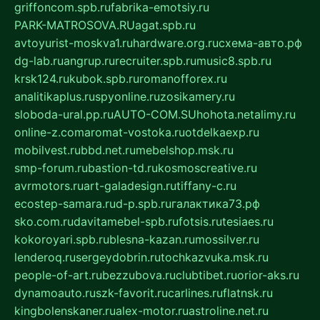
griffoncom.spb.ru
fabrika-emotsiy.ru
PARK-MATROSOVA.RU
agat.spb.ru
avtoyurist-moskva1.ru
hardware.org.ru
схема-авто.рф
dg-lab.ru
angrup.ru
recruiter.spb.ru
music8.spb.ru
krsk124.ru
kubok.spb.ru
romanofforex.ru
analitikaplus.ru
spyonline.ru
zosikamery.ru
sloboda-ural.pp.ru
AUTO-COM.SU
hohota.net
alimy.ru
online-z.com
aromat-vostoka.ru
otdelkaexp.ru
mobilvest.ru
bbd.net.ru
mebelshop.msk.ru
smp-forum.ru
bastion-td.ru
kosmoscreative.ru
avrmotors.ru
art-galadesign.ru
tiffany-c.ru
ecostep-samara.ru
d-p.spb.ru
галактика73.рф
sko.com.ru
davitamebel-spb.ru
fotsis.ru
tesiaes.ru
kokoroyari.spb.ru
blesna-kazan.ru
mossilver.ru
lenderoq.ru
sergeydobrin.ru
tochkazvuka.msk.ru
people-of-art.ru
bezzubova.ru
clubtibet.ru
orior-aks.ru
dynamoauto.ru
szk-favorit.ru
carlines.ru
flatnsk.ru
kingbolenskaner.ru
alex-motor.ru
astroline.net.ru