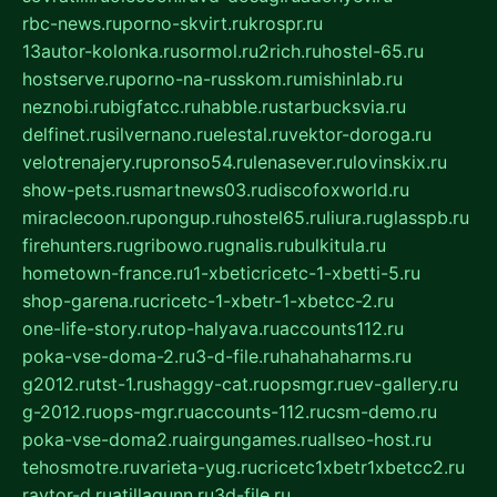
rbc-news.ru
porno-skvirt.ru
krospr.ru
13autor-kolonka.ru
sormol.ru
2rich.ru
hostel-65.ru
hostserve.ru
porno-na-russkom.ru
mishinlab.ru
neznobi.ru
bigfatcc.ru
habble.ru
starbucksvia.ru
delfinet.ru
silvernano.ru
elestal.ru
vektor-doroga.ru
velotrenajery.ru
pronso54.ru
lenasever.ru
lovinskix.ru
show-pets.ru
smartnews03.ru
discofoxworld.ru
miraclecoon.ru
pongup.ru
hostel65.ru
liura.ru
glasspb.ru
firehunters.ru
gribowo.ru
gnalis.ru
bulkitula.ru
hometown-france.ru
1-xbeticricetc-1-xbetti-5.ru
shop-garena.ru
cricetc-1-xbetr-1-xbetcc-2.ru
one-life-story.ru
top-halyava.ru
accounts112.ru
poka-vse-doma-2.ru
3-d-file.ru
hahahaharms.ru
g2012.ru
tst-1.ru
shaggy-cat.ru
opsmgr.ru
ev-gallery.ru
g-2012.ru
ops-mgr.ru
accounts-112.ru
csm-demo.ru
poka-vse-doma2.ru
airgungames.ru
allseo-host.ru
tehosmotre.ru
varieta-yug.ru
cricetc1xbetr1xbetcc2.ru
raytor-d.ru
atillagunn.ru
3d-file.ru