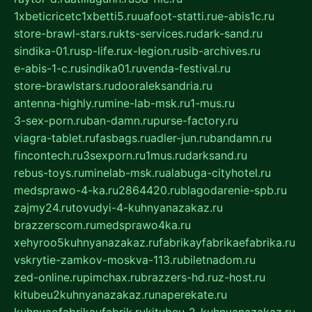
1xbeticricetc1xbetti5.ru
uafoot-statti.ru
e-abis1c.ru
store-brawl-stars.ru
kts-services.ru
dark-sand.ru
sindika-01.ru
sp-life.ru
x-legion.ru
sib-archives.ru
e-abis-1-c.ru
sindika01.ru
venda-festival.ru
store-brawlstars.ru
dooraleksandria.ru
antenna-highly.ru
mine-lab-msk.ru
1-mus.ru
3-sex-porn.ru
ban-damn.ru
purse-factory.ru
viagra-tablet.ru
fasbags.ru
adler-jun.ru
bandamn.ru
fincontech.ru
3sexporn.ru
1mus.ru
darksand.ru
rebus-toys.ru
minelab-msk.ru
alabuga-cityhotel.ru
medsprawo-4-ka.ru
2864420.ru
blagodarenie-spb.ru
zajmy24.ru
tovudyi-4-kuhnyanazakaz.ru
brazzerscom.ru
medsprawo4ka.ru
xehyroo5kuhnyanazakaz.ru
fabrikayfabrikaefabrika.ru
vskrytie-zamkov-moskva-113.ru
biletnadom.ru
zed-online.ru
pimchax.ru
brazzers-hd.ru
z-host.ru
kitubeu2kuhnyanazakaz.ru
naperekate.ru