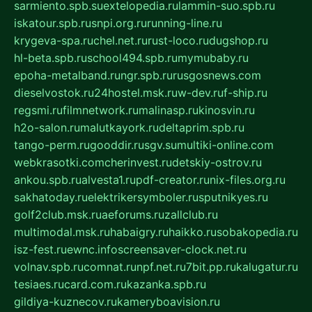
sarmiento.spb.su
extelopedia.ru
lammin-suo.spb.ru
iskatour.spb.ru
snpi.org.ru
running-line.ru
krygeva-spa.ru
chel.net.ru
rust-loco.ru
dugshop.ru
hl-beta.spb.ru
school494.spb.ru
mymubaby.ru
epoha-metalband.ru
ngr.spb.ru
rusgosnews.com
dieselvostok.ru
24hostel.msk.ru
w-dev.ru
f-ship.ru
regsmi.ru
filmnetwork.ru
malinasp.ru
kinosvin.ru
h2o-salon.ru
malutkayork.ru
deltaprim.spb.ru
tango-perm.ru
gooddir.ru
sgv.su
multiki-online.com
webkrasotki.com
cherinvest.ru
detskiy-ostrov.ru
ankou.spb.ru
alvesta1.ru
pdf-creator.ru
nix-files.org.ru
sakhatoday.ru
elektrikersymboler.ru
sputnikyes.ru
golf2club.msk.ru
aeforums.ru
zallclub.ru
multimodal.msk.ru
habaigry.ru
haikko.ru
sobakopedia.ru
isz-fest.ru
ewnc.info
screensaver-clock.net.ru
volnav.spb.ru
comnat.ru
npf.net.ru
7bit.pp.ru
kalugatur.ru
tesiaes.ru
card.com.ru
kazanka.spb.ru
gildiya-kuznecov.ru
kameryboavision.ru