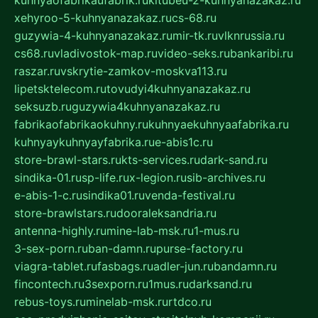
kuhnyaofabrikaufabrik.ru
kitubeu-2-kuhnyanazakaz.ru
xehyroo-5-kuhnyanazakaz.ru
cs-68.ru
guzywia-4-kuhnyanazakaz.ru
mir-tk.ru
vlknrussia.ru
cs68.ru
vladivostok-map.ru
video-seks.ru
bankaribi.ru
raszar.ru
vskrytie-zamkov-moskva113.ru
lipetsktelecom.ru
tovudyi4kuhnyanazakaz.ru
seksuzb.ru
guzywia4kuhnyanazakaz.ru
fabrikaofabrikaokuhny.ru
kuhnyaekuhnyaafabrika.ru
kuhnyaykuhnyayfabrika.ru
e-abis1c.ru
store-brawl-stars.ru
kts-services.ru
dark-sand.ru
sindika-01.ru
sp-life.ru
x-legion.ru
sib-archives.ru
e-abis-1-c.ru
sindika01.ru
venda-festival.ru
store-brawlstars.ru
dooraleksandria.ru
antenna-highly.ru
mine-lab-msk.ru
1-mus.ru
3-sex-porn.ru
ban-damn.ru
purse-factory.ru
viagra-tablet.ru
fasbags.ru
adler-jun.ru
bandamn.ru
fincontech.ru
3sexporn.ru
1mus.ru
darksand.ru
rebus-toys.ru
minelab-msk.ru
rtdco.ru