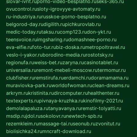
slovar-ivrit.ru
porno-video-besplatno.ru
seks-365.ru
ovucontrol.ru
sloty-igrovyye-avtomaty.ru
ru-industriya.ru
russkoe-porno-besplatno.ru
belgorod-day.ru
digilith.ru
pichkurovlab.ru
medic-today.ru
taksu.ru
comp123.ru
don-ykt.ru
teensvoice.ru
imgsharing.ru
domashnee-porno.ru
eva-elfie.ru
foto-tur.ru
biz-doska.ru
metropoltravel.ru
veslo-i-yakor.ru
borodino-media.ru
rostotsky.ru
regionufa.ru
weiss-bet.ru
zaryna.ru
casinotablet.ru
universalia.ru
remont-mebeli-moscow.ru
termomur.ru
clubfisher.ru
remstirufa.ru
erdamchi.ru
doramamama.ru
muraviovka-park.ru
worldofwoman.ru
clean-dreams.ru
arkrym.ru
kristinita.ru
dircomputer.ru
healthenter.ru
textexperts.ru
pivnaya-kruzhka.ru
kinofilmy-2021.ru
demolalapaluza.ru
tanyavanya.ru
remstir-tolyatti.ru
msdip.ru
jdol.ru
sokolovr.ru
newtech-spb.ru
rezemkleim.ru
massage-tai.ru
seonub.ru
zvonitut.ru
biolisichka24.ru
mncraft-download.ru