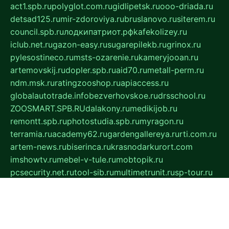
act1.spb.ru
polyglot.com.ru
gidlipetsk.ru
ooo-driada.ru
detsad125.ru
mir-zdoroviya.ru
bruslanovo.ru
siterem.ru
council.spb.ru
лодкипатриот.рф
kafekolizey.ru
iclub.net.ru
gazon-easy.ru
sugarepilekb.ru
grinox.ru
pylesostineco.ru
msts-ozarenie.ru
kameryjooan.ru
artemovskij.ru
dopler.spb.ru
aid70.ru
metall-perm.ru
ndm.msk.ru
ratingzooshop.ru
apiaccess.ru
globalautotrade.info
bezverhovskoe.ru
drsschool.ru
ZOOSMART.SPB.RU
dalakony.ru
medikijob.ru
remontt.spb.ru
photostudia.spb.ru
myragon.ru
terramia.ru
academy62.ru
gardengallereya.ru
rti.com.ru
artem-news.ru
biserinca.ru
krasnodarkurort.com
imshowtv.ru
mebel-v-tule.ru
mobtopik.ru
pcsecurity.net.ru
tool-sib.ru
multimetrunit.ru
sp-tour.ru
fan-cs.ru
santeh-russia.ru
symbian9.net.ru
DSHAIR.RU
tmmotors.spb.ru
xjocuricopii.com
musavtomat.msk.ru
obustrojdom.ru
sovetcik.ru
ybaranovskaya.ru
ppknews.ru
cult-alshei.ru
JAPANRUSSIA.RU