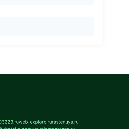
03223.ru
web-explore.ru
rastenuya.ru