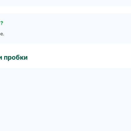
е?
е.
и пробки