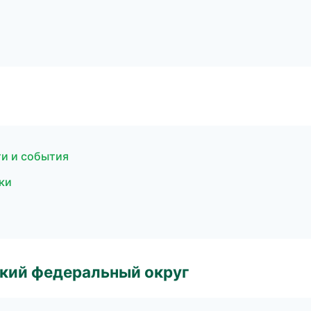
ти и события
ски
ский федеральный округ