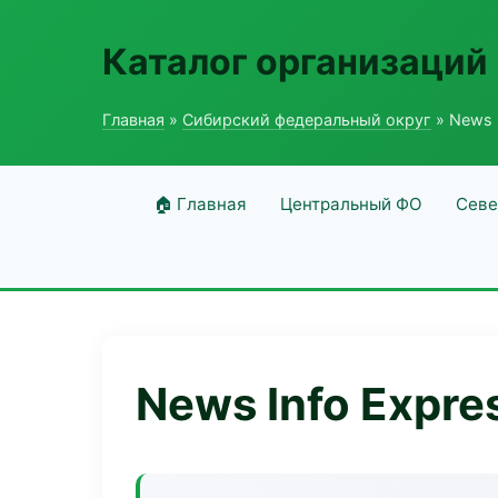
Каталог организаций
Главная
»
Сибирский федеральный округ
» News 
🏠 Главная
Центральный ФО
Севе
News Info Expre