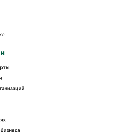
ке
ми
арты
и
ганизаций
иях
 бизнеса