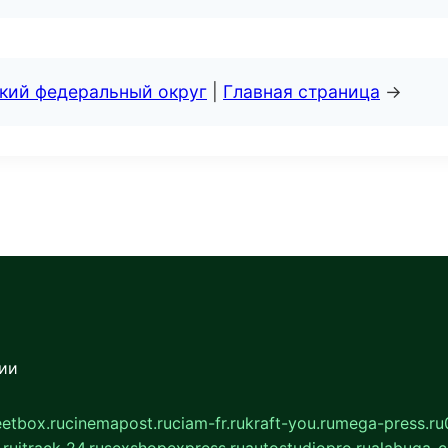
ский федеральный округ
|
Главная страница
→
сии
eetbox.ru
cinemapost.ru
ciam-fr.ru
kraft-you.ru
mega-press.ru