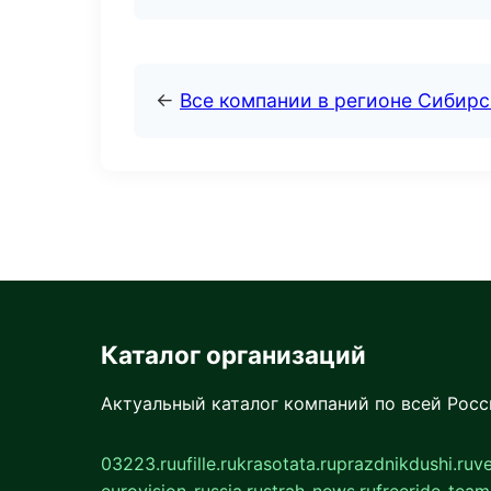
←
Все компании в регионе Сибир
Каталог организаций
Актуальный каталог компаний по всей Рос
03223.ru
ufille.ru
krasotata.ru
prazdnikdushi.ru
v