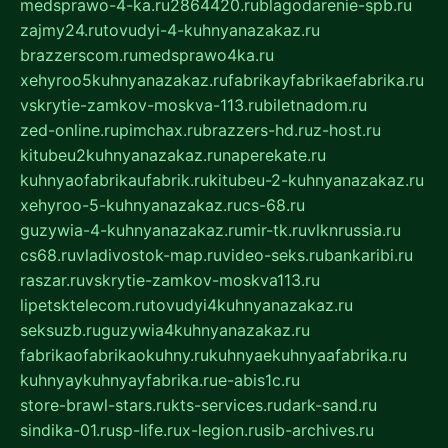
medsprawo-4-ka.ru
2864420.ru
blagodarenie-spb.ru
zajmy24.ru
tovudyi-4-kuhnyanazakaz.ru
brazzerscom.ru
medsprawo4ka.ru
xehyroo5kuhnyanazakaz.ru
fabrikayfabrikaefabrika.ru
vskrytie-zamkov-moskva-113.ru
biletnadom.ru
zed-online.ru
pimchax.ru
brazzers-hd.ru
z-host.ru
kitubeu2kuhnyanazakaz.ru
naperekate.ru
kuhnyaofabrikaufabrik.ru
kitubeu-2-kuhnyanazakaz.ru
xehyroo-5-kuhnyanazakaz.ru
cs-68.ru
guzywia-4-kuhnyanazakaz.ru
mir-tk.ru
vlknrussia.ru
cs68.ru
vladivostok-map.ru
video-seks.ru
bankaribi.ru
raszar.ru
vskrytie-zamkov-moskva113.ru
lipetsktelecom.ru
tovudyi4kuhnyanazakaz.ru
seksuzb.ru
guzywia4kuhnyanazakaz.ru
fabrikaofabrikaokuhny.ru
kuhnyaekuhnyaafabrika.ru
kuhnyaykuhnyayfabrika.ru
e-abis1c.ru
store-brawl-stars.ru
kts-services.ru
dark-sand.ru
sindika-01.ru
sp-life.ru
x-legion.ru
sib-archives.ru