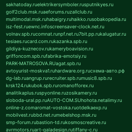
sakhatoday.ru
elektrikersymboler.ru
sputnikyes.ru
golf2club.msk.ru
aeforums.ru
zallclub.ru
multimodal.msk.ru
habaigry.ru
haikko.ru
sobakopedia.ru
isz-fest.ru
ewnc.info
screensaver-clock.net.ru
volnav.spb.ru
comnat.ru
npf.net.ru
7bit.pp.ru
kalugatur.ru
tesiaes.ru
card.com.ru
kazanka.spb.ru
gildiya-kuznecov.ru
kameryboavision.ru
griffoncom.spb.ru
fabrika-emotsiy.ru
PARK-MATROSOVA.RU
agat.spb.ru
avtoyurist-moskva1.ru
hardware.org.ru
схема-авто.рф
dg-lab.ru
angrup.ru
recruiter.spb.ru
music8.spb.ru
krsk124.ru
kubok.spb.ru
romanofforex.ru
analitikaplus.ru
spyonline.ru
zosikamery.ru
sloboda-ural.pp.ru
AUTO-COM.SU
hohota.net
alimy.ru
online-z.com
aromat-vostoka.ru
otdelkaexp.ru
mobilvest.ru
bbd.net.ru
mebelshop.msk.ru
smp-forum.ru
bastion-td.ru
kosmoscreative.ru
avrmotors.ru
art-galadesign.ru
tiffany-c.ru