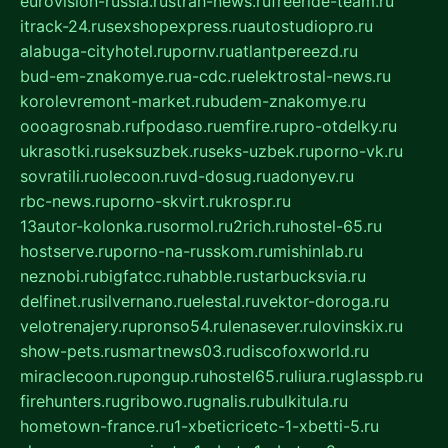
eurovision-russia.ru
strah-news.ru
freeride-team.ru
itrack-24.ru
sexshopexpress.ru
autostudiopro.ru
alabuga-cityhotel.ru
pornv.ru
atlantpereezd.ru
bud-em-znakomye.ru
a-cdc.ru
elektrostal-news.ru
korolevremont-market.ru
budem-znakomye.ru
oooagrosnab.ru
fpodaso.ru
emfire.ru
pro-otdelky.ru
ukrasotki.ru
seksuzbek.ru
seks-uzbek.ru
porno-vk.ru
sovratili.ru
olecoon.ru
vd-dosug.ru
adonyev.ru
rbc-news.ru
porno-skvirt.ru
krospr.ru
13autor-kolonka.ru
sormol.ru
2rich.ru
hostel-65.ru
hostserve.ru
porno-na-russkom.ru
mishinlab.ru
neznobi.ru
bigfatcc.ru
habble.ru
starbucksvia.ru
delfinet.ru
silvernano.ru
elestal.ru
vektor-doroga.ru
velotrenajery.ru
pronso54.ru
lenasever.ru
lovinskix.ru
show-pets.ru
smartnews03.ru
discofoxworld.ru
miraclecoon.ru
pongup.ru
hostel65.ru
liura.ru
glasspb.ru
firehunters.ru
gribowo.ru
gnalis.ru
bulkitula.ru
hometown-france.ru
1-xbeticricetc-1-xbetti-5.ru