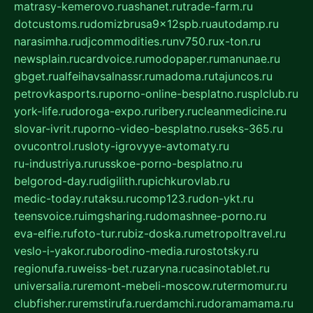
matrasy-kemerovo.ru
ashanet.ru
trade-farm.ru
dotcustoms.ru
domizbrusa9x12spb.ru
autodamp.ru
narasimha.ru
djcommodities.ru
nv750.ru
x-ton.ru
newsplain.ru
cardvoice.ru
modopaper.ru
manunae.ru
gbget.ru
alfeihavsalnassr.ru
madoma.ru
tajuncos.ru
petrovkasports.ru
porno-online-besplatno.ru
splclub.ru
york-life.ru
doroga-expo.ru
ribery.ru
cleanmedicine.ru
slovar-ivrit.ru
porno-video-besplatno.ru
seks-365.ru
ovucontrol.ru
sloty-igrovyye-avtomaty.ru
ru-industriya.ru
russkoe-porno-besplatno.ru
belgorod-day.ru
digilith.ru
pichkurovlab.ru
medic-today.ru
taksu.ru
comp123.ru
don-ykt.ru
teensvoice.ru
imgsharing.ru
domashnee-porno.ru
eva-elfie.ru
foto-tur.ru
biz-doska.ru
metropoltravel.ru
veslo-i-yakor.ru
borodino-media.ru
rostotsky.ru
regionufa.ru
weiss-bet.ru
zaryna.ru
casinotablet.ru
universalia.ru
remont-mebeli-moscow.ru
termomur.ru
clubfisher.ru
remstirufa.ru
erdamchi.ru
doramamama.ru