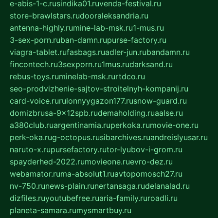
e-abis-1-c.ru
sindika01.ru
venda-festival.ru
store-brawlstars.ru
dooraleksandria.ru
antenna-highly.ru
mine-lab-msk.ru
1-mus.ru
3-sex-porn.ru
ban-damn.ru
purse-factory.ru
viagra-tablet.ru
fasbags.ru
adler-jun.ru
bandamn.ru
fincontech.ru
3sexporn.ru
1mus.ru
darksand.ru
rebus-toys.ru
minelab-msk.ru
rtdco.ru
seo-prodvizhenie-sajtov-stroitelnyh-kompanij.ru
card-voice.ru
rulonnyygazon177.ru
snow-guard.ru
domizbrusa-9x12spb.ru
demaholding.ru
aalse.ru
a380club.ru
argentinamia.ru
perkoka.ru
movie-one.ru
perk-oka.ru
g-octopus.ru
sibarchives.ru
andreislyusar.ru
naruto-x.ru
pursefactory.ru
tor-lyubov-i-grom.ru
spayderhed-2022.ru
movieone.ru
evro-dez.ru
webamator.ru
ma-absolut1.ru
avtopomosch27.ru
nv-750.ru
news-plain.ru
nertansaga.ru
delanalad.ru
dizfiles.ru
youtubefree.ru
aria-family.ru
roadli.ru
planeta-samara.ru
mysmartbuy.ru