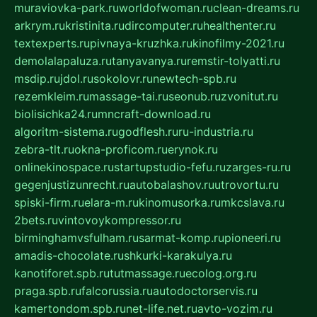
muraviovka-park.ru
worldofwoman.ru
clean-dreams.ru
arkrym.ru
kristinita.ru
dircomputer.ru
healthenter.ru
textexperts.ru
pivnaya-kruzhka.ru
kinofilmy-2021.ru
demolalapaluza.ru
tanyavanya.ru
remstir-tolyatti.ru
msdip.ru
jdol.ru
sokolovr.ru
newtech-spb.ru
rezemkleim.ru
massage-tai.ru
seonub.ru
zvonitut.ru
biolisichka24.ru
mncraft-download.ru
algoritm-sistema.ru
godflesh.ru
ru-industria.ru
zebra-tlt.ru
okna-proficom.ru
erynok.ru
onlinekinospace.ru
startupstudio-fefu.ru
zarges-ru.ru
gegenjustizunrecht.ru
autobalashov.ru
utrovortu.ru
spiski-firm.ru
elara-m.ru
kinomusorka.ru
mkcslava.ru
2bets.ru
vintovoykompressor.ru
birminghamvsfulham.ru
sarmat-komp.ru
pioneeri.ru
amadis-chocolate.ru
shkurki-karakulya.ru
kanotiforet.spb.ru
tutmassage.ru
ecolog.org.ru
praga.spb.ru
falcorussia.ru
autodoctorservis.ru
kamertondom.spb.ru
net-life.net.ru
avto-vozim.ru