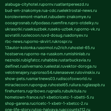
alabuga-cityhotel.ru
pornv.ru
atlantpereezd.ru
bud-em-znakomye.ru
a-cdc.ru
elektrostal-news.ru
korolevremont-market.ru
budem-znakomye.ru
oooagrosnab.ru
fpodaso.ru
emfire.ru
pro-otdelky.ru
ukrasotki.ru
seksuzbek.ru
seks-uzbek.ru
porno-vk.ru
sovratili.ru
olecoon.ru
vd-dosug.ru
adonyev.ru
rbc-news.ru
porno-skvirt.ru
krospr.ru
13autor-kolonka.ru
sormol.ru
2rich.ru
hostel-65.ru
hostserve.ru
porno-na-russkom.ru
mishinlab.ru
neznobi.ru
bigfatcc.ru
habble.ru
starbucksvia.ru
delfinet.ru
silvernano.ru
elestal.ru
vektor-doroga.ru
velotrenajery.ru
pronso54.ru
lenasever.ru
lovinskix.ru
show-pets.ru
smartnews03.ru
discofoxworld.ru
miraclecoon.ru
pongup.ru
hostel65.ru
liura.ru
glasspb.ru
firehunters.ru
gribowo.ru
gnalis.ru
bulkitula.ru
hometown-france.ru
1-xbeticricetc-1-xbetti-5.ru
shop-garena.ru
cricetc-1-xbetr-1-xbetcc-2.ru
one-life-story.ru
top-halyava.ru
accounts112.ru