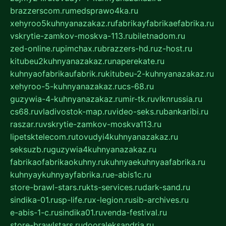
brazzerscom.ru
medsprawo4ka.ru
xehyroo5kuhnyanazakaz.ru
fabrikayfabrikaefabrika.ru
vskrytie-zamkov-moskva-113.ru
biletnadom.ru
zed-online.ru
pimchax.ru
brazzers-hd.ru
z-host.ru
kitubeu2kuhnyanazakaz.ru
naperekate.ru
kuhnyaofabrikaufabrik.ru
kitubeu-2-kuhnyanazakaz.ru
xehyroo-5-kuhnyanazakaz.ru
cs-68.ru
guzywia-4-kuhnyanazakaz.ru
mir-tk.ru
vlknrussia.ru
cs68.ru
vladivostok-map.ru
video-seks.ru
bankaribi.ru
raszar.ru
vskrytie-zamkov-moskva113.ru
lipetsktelecom.ru
tovudyi4kuhnyanazakaz.ru
seksuzb.ru
guzywia4kuhnyanazakaz.ru
fabrikaofabrikaokuhny.ru
kuhnyaekuhnyaafabrika.ru
kuhnyaykuhnyayfabrika.ru
e-abis1c.ru
store-brawl-stars.ru
kts-services.ru
dark-sand.ru
sindika-01.ru
sp-life.ru
x-legion.ru
sib-archives.ru
e-abis-1-c.ru
sindika01.ru
venda-festival.ru
store-brawlstars.ru
dooraleksandria.ru