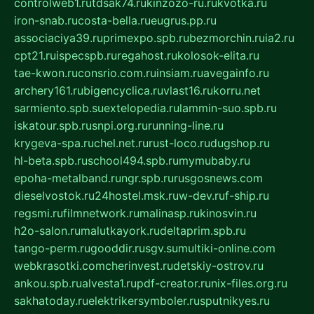
controlweb1.ru
tdsak74.ru
kinzozo-ru.ru
kvotka.ru
iron-snab.ru
costa-bella.ru
eugrus.pp.ru
associaciya39.ru
primexpo.spb.ru
bezmorchin.ru
ia2.ru
cpt21.ru
ispecspb.ru
regahost.ru
kolosok-elita.ru
tae-kwon.ru
consrio.com.ru
insiam.ru
avegainfo.ru
archery161.ru
bigencyclica.ru
vlast16.ru
korru.net
sarmiento.spb.su
extelopedia.ru
lammin-suo.spb.ru
iskatour.spb.ru
snpi.org.ru
running-line.ru
krygeva-spa.ru
chel.net.ru
rust-loco.ru
dugshop.ru
hl-beta.spb.ru
school494.spb.ru
mymubaby.ru
epoha-metalband.ru
ngr.spb.ru
rusgosnews.com
dieselvostok.ru
24hostel.msk.ru
w-dev.ru
f-ship.ru
regsmi.ru
filmnetwork.ru
malinasp.ru
kinosvin.ru
h2o-salon.ru
malutkayork.ru
deltaprim.spb.ru
tango-perm.ru
gooddir.ru
sgv.su
multiki-online.com
webkrasotki.com
cherinvest.ru
detskiy-ostrov.ru
ankou.spb.ru
alvesta1.ru
pdf-creator.ru
nix-files.org.ru
sakhatoday.ru
elektrikersymboler.ru
sputnikyes.ru