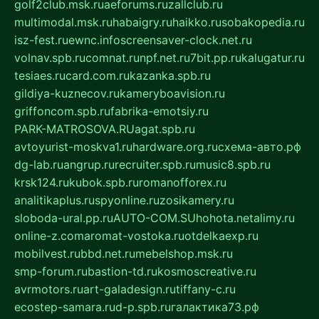
golf2club.msk.ru
aeforums.ru
zallclub.ru
multimodal.msk.ru
habaigry.ru
haikko.ru
sobakopedia.ru
isz-fest.ru
ewnc.info
screensaver-clock.net.ru
volnav.spb.ru
comnat.ru
npf.net.ru
7bit.pp.ru
kalugatur.ru
tesiaes.ru
card.com.ru
kazanka.spb.ru
gildiya-kuznecov.ru
kameryboavision.ru
griffoncom.spb.ru
fabrika-emotsiy.ru
PARK-MATROSOVA.RU
agat.spb.ru
avtoyurist-moskva1.ru
hardware.org.ru
схема-авто.рф
dg-lab.ru
angrup.ru
recruiter.spb.ru
music8.spb.ru
krsk124.ru
kubok.spb.ru
romanofforex.ru
analitikaplus.ru
spyonline.ru
zosikamery.ru
sloboda-ural.pp.ru
AUTO-COM.SU
hohota.net
alimy.ru
online-z.com
aromat-vostoka.ru
otdelkaexp.ru
mobilvest.ru
bbd.net.ru
mebelshop.msk.ru
smp-forum.ru
bastion-td.ru
kosmoscreative.ru
avrmotors.ru
art-galadesign.ru
tiffany-c.ru
ecostep-samara.ru
d-p.spb.ru
галактика73.рф