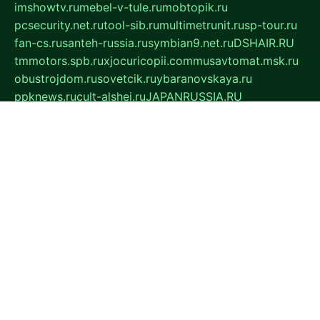
imshowtv.ru
mebel-v-tule.ru
mobtopik.ru
pcsecurity.net.ru
tool-sib.ru
multimetrunit.ru
sp-tour.ru
fan-cs.ru
santeh-russia.ru
symbian9.net.ru
DSHAIR.RU
tmmotors.spb.ru
xjocuricopii.com
musavtomat.msk.ru
obustrojdom.ru
sovetcik.ru
ybaranovskaya.ru
ppknews.ru
cult-alshei.ru
JAPANRUSSIA.RU
proekciyamebel.ru
imper-finans.ru
rim.org.ru
glamourai.ru
brassminus.ru
zabor-pro.ru
ftn.pp.ru
dorogoe58.ru
laimengpacker.ru
kuzova-zapchasti.ru
sageerp.ru
taxodrom.ru
dsrazvitie.ru
hardcity.net.ru
ratinghomegames.ru
topservice25.ru
gubernyan.ru
gtglasslined.ru
ii4.ru
tssport.spb.ru
andorra24.com
blackwallstreet.ru
oboimos.ru
optim-doors.com.ru
ikuch.ru
nycr.org.ru
npa21.ru
vremya-ch.spb.ru
desert000.ru
ivtorgi.ru
ifiori.ru
catalog-statei.ru
dcv.org.ru
spetsmaster174.ru
ipkameryhiseeu.ru
dum26.ru
ruspol.spb.ru
fr-opendp.ru
kam-solnyshko.ru
cheyenne-arapaho.ru
sevzapmetal.spb.ru