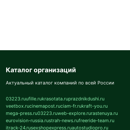
Каталог организаций
Актуальный каталог компаний по всей России
03223.ru
ufille.ru
krasotata.ru
prazdnikdushi.ru
veetbox.ru
cinemapost.ru
ciam-fr.ru
kraft-you.ru
mega-press.ru
03223.ru
web-explore.ru
rastenuya.ru
eurovision-russia.ru
strah-news.ru
freeride-team.ru
itrack-24.ru
sexshopexpress.ru
autostudiopro.ru