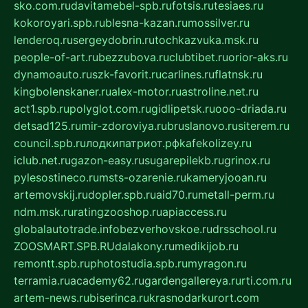
sko.com.ru
davitamebel-spb.ru
fotsis.ru
tesiaes.ru
kokoroyari.spb.ru
blesna-kazan.ru
mossilver.ru
lenderoq.ru
sergeydobrin.ru
tochkazvuka.msk.ru
people-of-art.ru
bezzubova.ru
clubtibet.ru
orior-aks.ru
dynamoauto.ru
szk-favorit.ru
carlines.ru
flatnsk.ru
kingbolenskaner.ru
alex-motor.ru
astroline.net.ru
act1.spb.ru
polyglot.com.ru
gidlipetsk.ru
ooo-driada.ru
detsad125.ru
mir-zdoroviya.ru
bruslanovo.ru
siterem.ru
council.spb.ru
лодкипатриот.рф
kafekolizey.ru
iclub.net.ru
gazon-easy.ru
sugarepilekb.ru
grinox.ru
pylesostineco.ru
msts-ozarenie.ru
kameryjooan.ru
artemovskij.ru
dopler.spb.ru
aid70.ru
metall-perm.ru
ndm.msk.ru
ratingzooshop.ru
apiaccess.ru
globalautotrade.info
bezverhovskoe.ru
drsschool.ru
ZOOSMART.SPB.RU
dalakony.ru
medikijob.ru
remontt.spb.ru
photostudia.spb.ru
myragon.ru
terramia.ru
academy62.ru
gardengallereya.ru
rti.com.ru
artem-news.ru
biserinca.ru
krasnodarkurort.com