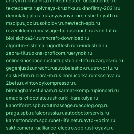
arkrym.ru
kristinita.ru
dircomputer.ru
healthenter.ru
textexperts.ru
pivnaya-kruzhka.ru
kinofilmy-2021.ru
demolalapaluza.ru
tanyavanya.ru
remstir-tolyatti.ru
msdip.ru
jdol.ru
sokolovr.ru
newtech-spb.ru
rezemkleim.ru
massage-tai.ru
seonub.ru
zvonitut.ru
biolisichka24.ru
mncraft-download.ru
algoritm-sistema.ru
godflesh.ru
ru-industria.ru
zebra-tlt.ru
okna-proficom.ru
erynok.ru
onlinekinospace.ru
startupstudio-fefu.ru
zarges-ru.ru
gegenjustizunrecht.ru
autobalashov.ru
utrovortu.ru
spiski-firm.ru
elara-m.ru
kinomusorka.ru
mkcslava.ru
2bets.ru
vintovoykompressor.ru
birminghamvsfulham.ru
sarmat-komp.ru
pioneeri.ru
amadis-chocolate.ru
shkurki-karakulya.ru
kanotiforet.spb.ru
tutmassage.ru
ecolog.org.ru
praga.spb.ru
falcorussia.ru
autodoctorservis.ru
kamertondom.spb.ru
net-life.net.ru
avto-vozim.ru
sakhcamera.ru
alliance-electro.spb.ru
stroyavt.ru