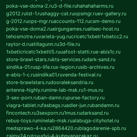
poka-vse-doma-2.ru
3-d-file.ru
hahahaharms.ru
g2012.ru
tst-1.ru
shaggy-cat.ru
opsmgr.ru
ev-gallery.ru
g-2012.ru
ops-mgr.ru
accounts-112.ru
csm-demo.ru
poka-vse-doma2.ru
airgungames.ru
allseo-host.ru
tehosmotre.ru
varieta-yug.ru
cricetc1xbetr1xbetcc2.ru
raytor-d.ru
atillagunn.ru
3d-file.ru
1xbeticricetc1xbetti5.ru
uafoot-statti.ru
e-abis1c.ru
store-brawl-stars.ru
kts-services.ru
dark-sand.ru
sindika-01.ru
sp-life.ru
x-legion.ru
sib-archives.ru
e-abis-1-c.ru
sindika01.ru
venda-festival.ru
store-brawlstars.ru
dooraleksandria.ru
antenna-highly.ru
mine-lab-msk.ru
1-mus.ru
3-sex-porn.ru
ban-damn.ru
purse-factory.ru
viagra-tablet.ru
fasbags.ru
adler-jun.ru
bandamn.ru
fincontech.ru
3sexporn.ru
1mus.ru
darksand.ru
rebus-toys.ru
minelab-msk.ru
alabuga-cityhotel.ru
medsprawo-4-ka.ru
2864420.ru
blagodarenie-spb.ru
zajmy24.ru
tovudyi-4-kuhnyanazakaz.ru