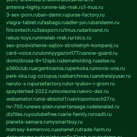
antenna-highly.ru
mine-lab-msk.ru
1-mus.ru
3-sex-porn.ru
ban-damn.ru
purse-factory.ru
viagra-tablet.ru
fasbags.ru
adler-jun.ru
bandamn.ru
fincontech.ru
3sexporn.ru
1mus.ru
darksand.ru
rebus-toys.ru
minelab-msk.ru
rtdco.ru
seo-prodvizhenie-sajtov-stroitelnyh-kompanij.ru
card-voice.ru
rulonnyygazon177.ru
snow-guard.ru
domizbrusa-9x12spb.ru
demaholding.ru
aalse.ru
a380club.ru
argentinamia.ru
perkoka.ru
movie-one.ru
perk-oka.ru
g-octopus.ru
sibarchives.ru
andreislyusar.ru
naruto-x.ru
pursefactory.ru
tor-lyubov-i-grom.ru
spayderhed-2022.ru
movieone.ru
evro-dez.ru
webamator.ru
ma-absolut1.ru
avtopomosch27.ru
nv-750.ru
news-plain.ru
nertansaga.ru
delanalad.ru
dizfiles.ru
youtubefree.ru
aria-family.ru
roadli.ru
planeta-samara.ru
mysmartbuy.ru
matrasy-kemerovo.ru
ashanet.ru
trade-farm.ru
dotcustoms.ru
domizbrusa9x12spb.ru
autodamp.ru