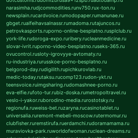
narasimha.ru
djcommodities.ru
nv750.ru
x-ton.ru
newsplain.ru
cardvoice.ru
modopaper.ru
manunae.ru
gbget.ru
alfeihavsalnassr.ru
madoma.ru
tajuncos.ru
petrovkasports.ru
porno-online-besplatno.ru
splclub.ru
york-life.ru
doroga-expo.ru
ribery.ru
cleanmedicine.ru
slovar-ivrit.ru
porno-video-besplatno.ru
seks-365.ru
ovucontrol.ru
sloty-igrovyye-avtomaty.ru
ru-industriya.ru
russkoe-porno-besplatno.ru
belgorod-day.ru
digilith.ru
pichkurovlab.ru
medic-today.ru
taksu.ru
comp123.ru
don-ykt.ru
teensvoice.ru
imgsharing.ru
domashnee-porno.ru
eva-elfie.ru
foto-tur.ru
biz-doska.ru
metropoltravel.ru
veslo-i-yakor.ru
borodino-media.ru
rostotsky.ru
regionufa.ru
weiss-bet.ru
zaryna.ru
casinotablet.ru
universalia.ru
remont-mebeli-moscow.ru
termomur.ru
clubfisher.ru
remstirufa.ru
erdamchi.ru
doramamama.ru
muraviovka-park.ru
worldofwoman.ru
clean-dreams.ru