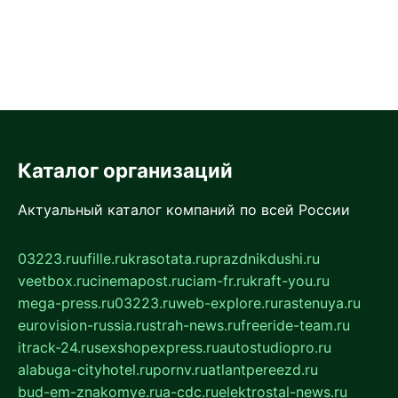
Каталог организаций
Актуальный каталог компаний по всей России
03223.ru
ufille.ru
krasotata.ru
prazdnikdushi.ru
veetbox.ru
cinemapost.ru
ciam-fr.ru
kraft-you.ru
mega-press.ru
03223.ru
web-explore.ru
rastenuya.ru
eurovision-russia.ru
strah-news.ru
freeride-team.ru
itrack-24.ru
sexshopexpress.ru
autostudiopro.ru
alabuga-cityhotel.ru
pornv.ru
atlantpereezd.ru
bud-em-znakomye.ru
a-cdc.ru
elektrostal-news.ru