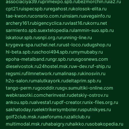
associaciya39.ru
primexpo.spb.ru
bezmorchin.ru
ia2.ru
cpt21.ru
ispecspb.ru
regahost.ru
kolosok-elita.ru
tae-kwon.ru
consrio.com.ru
insiam.ru
avegainfo.ru
archery161.ru
bigencyclica.ru
vlast16.ru
korru.net
sarmiento.spb.su
extelopedia.ru
lammin-suo.spb.ru
iskatour.spb.ru
snpi.org.ru
running-line.ru
krygeva-spa.ru
chel.net.ru
rust-loco.ru
dugshop.ru
hl-beta.spb.ru
school494.spb.ru
mymubaby.ru
epoha-metalband.ru
ngr.spb.ru
rusgosnews.com
dieselvostok.ru
24hostel.msk.ru
w-dev.ru
f-ship.ru
regsmi.ru
filmnetwork.ru
malinasp.ru
kinosvin.ru
h2o-salon.ru
malutkayork.ru
deltaprim.spb.ru
tango-perm.ru
gooddir.ru
sgv.su
multiki-online.com
webkrasotki.com
cherinvest.ru
detskiy-ostrov.ru
ankou.spb.ru
alvesta1.ru
pdf-creator.ru
nix-files.org.ru
sakhatoday.ru
elektrikersymboler.ru
sputnikyes.ru
golf2club.msk.ru
aeforums.ru
zallclub.ru
multimodal.msk.ru
habaigry.ru
haikko.ru
sobakopedia.ru