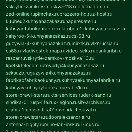
vskrytie-zamkov-moskva-113.ru
biletnadom.ru
zed-online.ru
pimchax.ru
brazzers-hd.ru
z-host.ru
kitubeu2kuhnyanazakaz.ru
naperekate.ru
kuhnyaofabrikaufabrik.ru
kitubeu-2-kuhnyanazakaz.ru
xehyroo-5-kuhnyanazakaz.ru
cs-68.ru
guzywia-4-kuhnyanazakaz.ru
mir-tk.ru
vlknrussia.ru
cs68.ru
vladivostok-map.ru
video-seks.ru
bankaribi.ru
raszar.ru
vskrytie-zamkov-moskva113.ru
lipetsktelecom.ru
tovudyi4kuhnyanazakaz.ru
seksuzb.ru
guzywia4kuhnyanazakaz.ru
fabrikaofabrikaokuhny.ru
kuhnyaekuhnyaafabrika.ru
kuhnyaykuhnyayfabrika.ru
e-abis1c.ru
store-brawl-stars.ru
kts-services.ru
dark-sand.ru
sindika-01.ru
sp-life.ru
x-legion.ru
sib-archives.ru
e-abis-1-c.ru
sindika01.ru
venda-festival.ru
store-brawlstars.ru
dooraleksandria.ru
antenna-highly.ru
mine-lab-msk.ru
1-mus.ru
3-sex-porn.ru
ban-damn.ru
purse-factory.ru