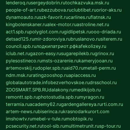
lenderoq.ru
sergeydobrin.ru
tochkazvuka.msk.ru
people-of-art.ru
bezzubova.ru
clubtibet.ru
orior-aks.ru
dynamoauto.ru
szk-favorit.ru
carlines.ru
flatnsk.ru
kingbolenskaner.ru
alex-motor.ru
astroline.net.ru
act1.spb.ru
polyglot.com.ru
gidlipetsk.ru
ooo-driada.ru
detsad125.ru
mir-zdoroviya.ru
bruslanovo.ru
siterem.ru
council.spb.ru
лодкипатриот.рф
kafekolizey.ru
iclub.net.ru
gazon-easy.ru
sugarepilekb.ru
grinox.ru
pylesostineco.ru
msts-ozarenie.ru
kameryjooan.ru
artemovskij.ru
dopler.spb.ru
aid70.ru
metall-perm.ru
ndm.msk.ru
ratingzooshop.ru
apiaccess.ru
globalautotrade.info
bezverhovskoe.ru
drsschool.ru
ZOOSMART.SPB.RU
dalakony.ru
medikijob.ru
remontt.spb.ru
photostudia.spb.ru
myragon.ru
terramia.ru
academy62.ru
gardengallereya.ru
rti.com.ru
artem-news.ru
biserinca.ru
krasnodarkurort.com
imshowtv.ru
mebel-v-tule.ru
mobtopik.ru
pcsecurity.net.ru
tool-sib.ru
multimetrunit.ru
sp-tour.ru