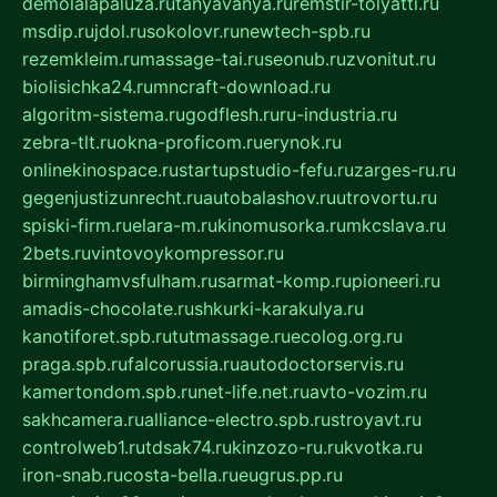
demolalapaluza.ru
tanyavanya.ru
remstir-tolyatti.ru
msdip.ru
jdol.ru
sokolovr.ru
newtech-spb.ru
rezemkleim.ru
massage-tai.ru
seonub.ru
zvonitut.ru
biolisichka24.ru
mncraft-download.ru
algoritm-sistema.ru
godflesh.ru
ru-industria.ru
zebra-tlt.ru
okna-proficom.ru
erynok.ru
onlinekinospace.ru
startupstudio-fefu.ru
zarges-ru.ru
gegenjustizunrecht.ru
autobalashov.ru
utrovortu.ru
spiski-firm.ru
elara-m.ru
kinomusorka.ru
mkcslava.ru
2bets.ru
vintovoykompressor.ru
birminghamvsfulham.ru
sarmat-komp.ru
pioneeri.ru
amadis-chocolate.ru
shkurki-karakulya.ru
kanotiforet.spb.ru
tutmassage.ru
ecolog.org.ru
praga.spb.ru
falcorussia.ru
autodoctorservis.ru
kamertondom.spb.ru
net-life.net.ru
avto-vozim.ru
sakhcamera.ru
alliance-electro.spb.ru
stroyavt.ru
controlweb1.ru
tdsak74.ru
kinzozo-ru.ru
kvotka.ru
iron-snab.ru
costa-bella.ru
eugrus.pp.ru