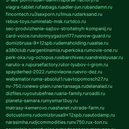
viagra-tablet.ru
fasbags.ru
adler-jun.ru
bandamn.ru
fincontech.ru
3sexporn.ru
1mus.ru
darksand.ru
rebus-toys.ru
minelab-msk.ru
rtdco.ru
seo-prodvizhenie-sajtov-stroitelnyh-kompanij.ru
card-voice.ru
rulonnyygazon177.ru
snow-guard.ru
domizbrusa-9x12spb.ru
demaholding.ru
aalse.ru
a380club.ru
argentinamia.ru
perkoka.ru
movie-one.ru
perk-oka.ru
g-octopus.ru
sibarchives.ru
andreislyusar.ru
naruto-x.ru
pursefactory.ru
tor-lyubov-i-grom.ru
spayderhed-2022.ru
movieone.ru
evro-dez.ru
webamator.ru
ma-absolut1.ru
avtopomosch27.ru
nv-750.ru
news-plain.ru
nertansaga.ru
delanalad.ru
dizfiles.ru
youtubefree.ru
aria-family.ru
roadli.ru
planeta-samara.ru
mysmartbuy.ru
matrasy-kemerovo.ru
ashanet.ru
trade-farm.ru
dotcustoms.ru
domizbrusa9x12spb.ru
autodamp.ru
narasimha.ru
djcommodities.ru
nv750.ru
x-ton.ru