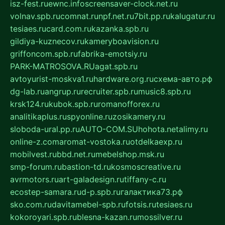
isz-fest.ru
ewnc.info
screensaver-clock.net.ru
volnav.spb.ru
comnat.ru
npf.net.ru
7bit.pp.ru
kalugatur.ru
tesiaes.ru
card.com.ru
kazanka.spb.ru
gildiya-kuznecov.ru
kameryboavision.ru
griffoncom.spb.ru
fabrika-emotsiy.ru
PARK-MATROSOVA.RU
agat.spb.ru
avtoyurist-moskva1.ru
hardware.org.ru
схема-авто.рф
dg-lab.ru
angrup.ru
recruiter.spb.ru
music8.spb.ru
krsk124.ru
kubok.spb.ru
romanofforex.ru
analitikaplus.ru
spyonline.ru
zosikamery.ru
sloboda-ural.pp.ru
AUTO-COM.SU
hohota.net
alimy.ru
online-z.com
aromat-vostoka.ru
otdelkaexp.ru
mobilvest.ru
bbd.net.ru
mebelshop.msk.ru
smp-forum.ru
bastion-td.ru
kosmoscreative.ru
avrmotors.ru
art-galadesign.ru
tiffany-c.ru
ecostep-samara.ru
d-p.spb.ru
галактика73.рф
sko.com.ru
davitamebel-spb.ru
fotsis.ru
tesiaes.ru
kokoroyari.spb.ru
blesna-kazan.ru
mossilver.ru