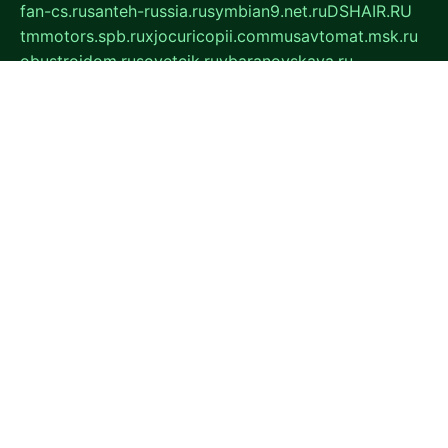
fan-cs.ru
santeh-russia.ru
symbian9.net.ru
DSHAIR.RU
tmmotors.spb.ru
xjocuricopii.com
musavtomat.msk.ru
obustrojdom.ru
sovetcik.ru
ybaranovskaya.ru
ppknews.ru
cult-alshei.ru
JAPANRUSSIA.RU
proekciyamebel.ru
imper-finans.ru
rim.org.ru
glamourai.ru
brassminus.ru
zabor-pro.ru
ftn.pp.ru
dorogoe58.ru
laimengpacker.ru
kuzova-zapchasti.ru
sageerp.ru
taxodrom.ru
dsrazvitie.ru
hardcity.net.ru
ratinghomegames.ru
topservice25.ru
gubernyan.ru
gtglasslined.ru
ii4.ru
tssport.spb.ru
andorra24.com
blackwallstreet.ru
oboimos.ru
optim-doors.com.ru
ikuch.ru
nycr.org.ru
npa21.ru
vremya-ch.spb.ru
desert000.ru
ivtorgi.ru
ifiori.ru
catalog-statei.ru
dcv.org.ru
spetsmaster174.ru
ipkameryhiseeu.ru
dum26.ru
ruspol.spb.ru
fr-opendp.ru
kam-solnyshko.ru
cheyenne-arapaho.ru
sevzapmetal.spb.ru
ted-lapidus.spb.ru
parasite-eliminator.ru
sigma-complete.ru
modernworld.ru
dama-moda.ru