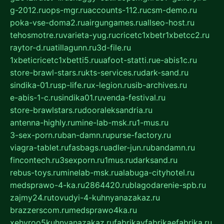
g-2012.ru
ops-mgr.ru
accounts-112.ru
csm-demo.ru
poka-vse-doma2.ru
airgungames.ru
allseo-host.ru
tehosmotre.ru
varieta-yug.ru
cricetc1xbetr1xbetcc2.ru
raytor-d.ru
atillagunn.ru
3d-file.ru
1xbeticricetc1xbetti5.ru
uafoot-statti.ru
e-abis1c.ru
store-brawl-stars.ru
kts-services.ru
dark-sand.ru
sindika-01.ru
sp-life.ru
x-legion.ru
sib-archives.ru
e-abis-1-c.ru
sindika01.ru
venda-festival.ru
store-brawlstars.ru
dooraleksandria.ru
antenna-highly.ru
mine-lab-msk.ru
1-mus.ru
3-sex-porn.ru
ban-damn.ru
purse-factory.ru
viagra-tablet.ru
fasbags.ru
adler-jun.ru
bandamn.ru
fincontech.ru
3sexporn.ru
1mus.ru
darksand.ru
rebus-toys.ru
minelab-msk.ru
alabuga-cityhotel.ru
medsprawo-4-ka.ru
2864420.ru
blagodarenie-spb.ru
zajmy24.ru
tovudyi-4-kuhnyanazakaz.ru
brazzerscom.ru
medsprawo4ka.ru
xehyroo5kuhnyanazakaz.ru
fabrikayfabrikaefabrika.ru