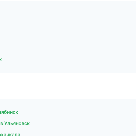
к
лябинск
 в Ульяновск
ахачкала