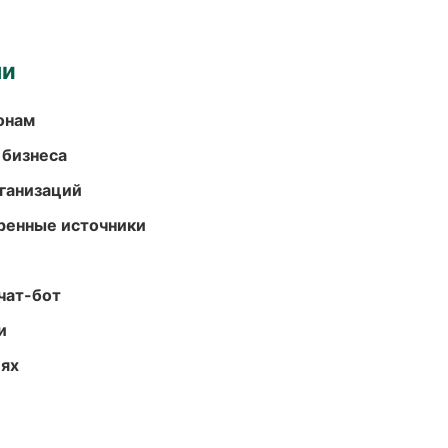
ми
онам
 бизнеса
ганизаций
еренные источники
чат-бот
и
иях