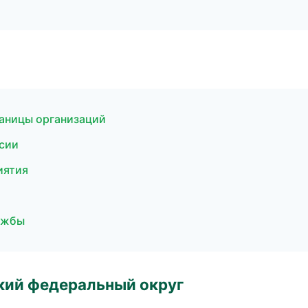
раницы организаций
нсии
иятия
лужбы
ский федеральный округ