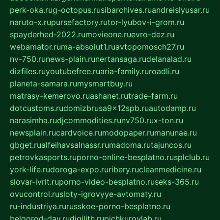
perk-oka.ru
g-octopus.ru
sibarchives.ru
andreislyusar.ru
naruto-x.ru
pursefactory.ru
tor-lyubov-i-grom.ru
spayderhed-2022.ru
movieone.ru
evro-dez.ru
webamator.ru
ma-absolut1.ru
avtopomosch27.ru
nv-750.ru
news-plain.ru
nertansaga.ru
delanalad.ru
dizfiles.ru
youtubefree.ru
aria-family.ru
roadli.ru
planeta-samara.ru
mysmartbuy.ru
matrasy-kemerovo.ru
ashanet.ru
trade-farm.ru
dotcustoms.ru
domizbrusa9x12spb.ru
autodamp.ru
narasimha.ru
djcommodities.ru
nv750.ru
x-ton.ru
newsplain.ru
cardvoice.ru
modopaper.ru
manunae.ru
gbget.ru
alfeihavsalnassr.ru
madoma.ru
tajuncos.ru
petrovkasports.ru
porno-online-besplatno.ru
splclub.ru
york-life.ru
doroga-expo.ru
ribery.ru
cleanmedicine.ru
slovar-ivrit.ru
porno-video-besplatno.ru
seks-365.ru
ovucontrol.ru
sloty-igrovyye-avtomaty.ru
ru-industriya.ru
russkoe-porno-besplatno.ru
belgorod-day.ru
digilith.ru
pichkurovlab.ru