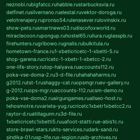
neznobi.ru
bigfatcc.ru
habble.ru
starbucksvia.ru
delfinet.ru
silvernano.ru
elestal.ru
vektor-doroga.ru
velotrenajery.ru
pronso54.ru
lenasever.ru
lovinskix.ru
show-pets.ru
smartnews03.ru
discofoxworld.ru
miraclecoon.ru
pongup.ru
hostel65.ru
liura.ru
glasspb.ru
firehunters.ru
gribowo.ru
gnalis.ru
bulkitula.ru
hometown-france.ru
1-xbeticricetc-1-xbetti-5.ru
shop-garena.ru
cricetc-1-xbetr-1-xbetcc-2.ru
one-life-story.ru
top-halyava.ru
accounts112.ru
poka-vse-doma-2.ru
3-d-file.ru
hahahaharms.ru
g2012.ru
tst-1.ru
shaggy-cat.ru
opsmgr.ru
ev-gallery.ru
g-2012.ru
ops-mgr.ru
accounts-112.ru
csm-demo.ru
poka-vse-doma2.ru
airgungames.ru
allseo-host.ru
tehosmotre.ru
varieta-yug.ru
cricetc1xbetr1xbetcc2.ru
raytor-d.ru
atillagunn.ru
3d-file.ru
1xbeticricetc1xbetti5.ru
uafoot-statti.ru
e-abis1c.ru
store-brawl-stars.ru
kts-services.ru
dark-sand.ru
sindika-01.ru
sp-life.ru
x-legion.ru
sib-archives.ru