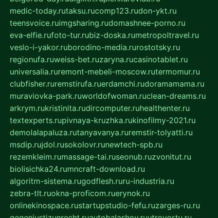
medic-today.ru
taksu.ru
comp123.ru
don-ykt.ru
teensvoice.ru
imgsharing.ru
domashnee-porno.ru
eva-elfie.ru
foto-tur.ru
biz-doska.ru
metropoltravel.ru
veslo-i-yakor.ru
borodino-media.ru
rostotsky.ru
regionufa.ru
weiss-bet.ru
zaryna.ru
casinotablet.ru
universalia.ru
remont-mebeli-moscow.ru
termomur.ru
clubfisher.ru
remstirufa.ru
erdamchi.ru
doramamama.ru
muraviovka-park.ru
worldofwoman.ru
clean-dreams.ru
arkrym.ru
kristinita.ru
dircomputer.ru
healthenter.ru
textexperts.ru
pivnaya-kruzhka.ru
kinofilmy-2021.ru
demolalapaluza.ru
tanyavanya.ru
remstir-tolyatti.ru
msdip.ru
jdol.ru
sokolovr.ru
newtech-spb.ru
rezemkleim.ru
massage-tai.ru
seonub.ru
zvonitut.ru
biolisichka24.ru
mncraft-download.ru
algoritm-sistema.ru
godflesh.ru
ru-industria.ru
zebra-tlt.ru
okna-proficom.ru
erynok.ru
onlinekinospace.ru
startupstudio-fefu.ru
zarges-ru.ru
gegenjustizunrecht.ru
autobalashov.ru
utrovortu.ru