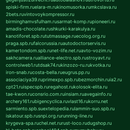
spiski-firm.ru
elara-m.ru
kinomusorka.ru
mkcslava.ru
2bets.ru
vintovoykompressor.ru
birminghamvsfulham.ru
sarmat-komp.ru
pioneeri.ru
amadis-chocolate.ru
shkurki-karakulya.ru
kanotiforet.spb.ru
tutmassage.ru
ecolog.org.ru
praga.spb.ru
falcorussia.ru
autodoctorservis.ru
kamertondom.spb.ru
net-life.net.ru
avto-vozim.ru
sakhcamera.ru
alliance-electro.spb.ru
stroyavt.ru
controlweb1.ru
tdsak74.ru
kinzozo-ru.ru
kvotka.ru
iron-snab.ru
costa-bella.ru
eugrus.pp.ru
associaciya39.ru
primexpo.spb.ru
bezmorchin.ru
ia2.ru
cpt21.ru
ispecspb.ru
regahost.ru
kolosok-elita.ru
tae-kwon.ru
consrio.com.ru
insiam.ru
avegainfo.ru
archery161.ru
bigencyclica.ru
vlast16.ru
korru.net
sarmiento.spb.su
extelopedia.ru
lammin-suo.spb.ru
iskatour.spb.ru
snpi.org.ru
running-line.ru
krygeva-spa.ru
chel.net.ru
rust-loco.ru
dugshop.ru