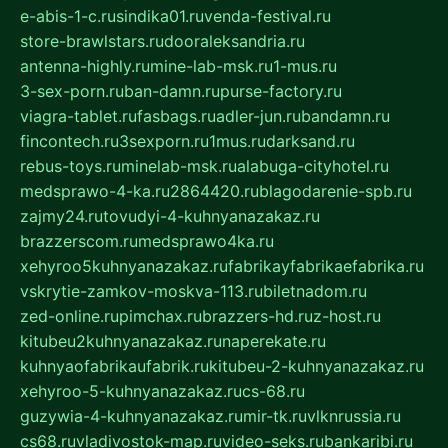
e-abis-1-c.ru
sindika01.ru
venda-festival.ru
store-brawlstars.ru
dooraleksandria.ru
antenna-highly.ru
mine-lab-msk.ru
1-mus.ru
3-sex-porn.ru
ban-damn.ru
purse-factory.ru
viagra-tablet.ru
fasbags.ru
adler-jun.ru
bandamn.ru
fincontech.ru
3sexporn.ru
1mus.ru
darksand.ru
rebus-toys.ru
minelab-msk.ru
alabuga-cityhotel.ru
medsprawo-4-ka.ru
2864420.ru
blagodarenie-spb.ru
zajmy24.ru
tovudyi-4-kuhnyanazakaz.ru
brazzerscom.ru
medsprawo4ka.ru
xehyroo5kuhnyanazakaz.ru
fabrikayfabrikaefabrika.ru
vskrytie-zamkov-moskva-113.ru
biletnadom.ru
zed-online.ru
pimchax.ru
brazzers-hd.ru
z-host.ru
kitubeu2kuhnyanazakaz.ru
naperekate.ru
kuhnyaofabrikaufabrik.ru
kitubeu-2-kuhnyanazakaz.ru
xehyroo-5-kuhnyanazakaz.ru
cs-68.ru
guzywia-4-kuhnyanazakaz.ru
mir-tk.ru
vlknrussia.ru
cs68.ru
vladivostok-map.ru
video-seks.ru
bankaribi.ru