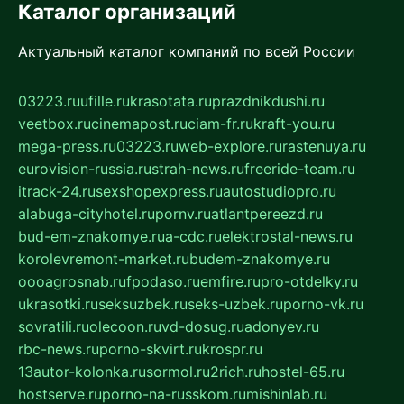
Каталог организаций
Актуальный каталог компаний по всей России
03223.ru
ufille.ru
krasotata.ru
prazdnikdushi.ru
veetbox.ru
cinemapost.ru
ciam-fr.ru
kraft-you.ru
mega-press.ru
03223.ru
web-explore.ru
rastenuya.ru
eurovision-russia.ru
strah-news.ru
freeride-team.ru
itrack-24.ru
sexshopexpress.ru
autostudiopro.ru
alabuga-cityhotel.ru
pornv.ru
atlantpereezd.ru
bud-em-znakomye.ru
a-cdc.ru
elektrostal-news.ru
korolevremont-market.ru
budem-znakomye.ru
oooagrosnab.ru
fpodaso.ru
emfire.ru
pro-otdelky.ru
ukrasotki.ru
seksuzbek.ru
seks-uzbek.ru
porno-vk.ru
sovratili.ru
olecoon.ru
vd-dosug.ru
adonyev.ru
rbc-news.ru
porno-skvirt.ru
krospr.ru
13autor-kolonka.ru
sormol.ru
2rich.ru
hostel-65.ru
hostserve.ru
porno-na-russkom.ru
mishinlab.ru