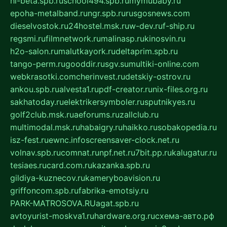
hl-beta.spb.ru
school494.spb.ru
mymubaby.ru
epoha-metalband.ru
ngr.spb.ru
rusgosnews.com
dieselvostok.ru
24hostel.msk.ru
w-dev.ru
f-ship.ru
regsmi.ru
filmnetwork.ru
malinasp.ru
kinosvin.ru
h2o-salon.ru
malutkayork.ru
deltaprim.spb.ru
tango-perm.ru
gooddir.ru
sgv.su
multiki-online.com
webkrasotki.com
cherinvest.ru
detskiy-ostrov.ru
ankou.spb.ru
alvesta1.ru
pdf-creator.ru
nix-files.org.ru
sakhatoday.ru
elektrikersymboler.ru
sputnikyes.ru
golf2club.msk.ru
aeforums.ru
zallclub.ru
multimodal.msk.ru
habaigry.ru
haikko.ru
sobakopedia.ru
isz-fest.ru
ewnc.info
screensaver-clock.net.ru
volnav.spb.ru
comnat.ru
npf.net.ru
7bit.pp.ru
kalugatur.ru
tesiaes.ru
card.com.ru
kazanka.spb.ru
gildiya-kuznecov.ru
kameryboavision.ru
griffoncom.spb.ru
fabrika-emotsiy.ru
PARK-MATROSOVA.RU
agat.spb.ru
avtoyurist-moskva1.ru
hardware.org.ru
схема-авто.рф