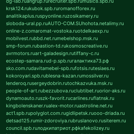
dg-lab.ru
angrup.ru
recruiter.spb.ru
music8.spb.ru
krsk124.ru
kubok.spb.ru
romanofforex.ru
analitikaplus.ru
spyonline.ru
zosikamery.ru
sloboda-ural.pp.ru
AUTO-COM.SU
hohota.net
alimy.ru
online-z.com
aromat-vostoka.ru
otdelkaexp.ru
mobilvest.ru
bbd.net.ru
mebelshop.msk.ru
smp-forum.ru
bastion-td.ru
kosmoscreative.ru
avrmotors.ru
art-galadesign.ru
tiffany-c.ru
ecostep-samara.ru
d-p.spb.ru
галактика73.рф
sko.com.ru
davitamebel-spb.ru
fotsis.ru
tesiaes.ru
kokoroyari.spb.ru
blesna-kazan.ru
mossilver.ru
lenderoq.ru
sergeydobrin.ru
tochkazvuka.msk.ru
people-of-art.ru
bezzubova.ru
clubtibet.ru
orior-aks.ru
dynamoauto.ru
szk-favorit.ru
carlines.ru
flatnsk.ru
kingbolenskaner.ru
alex-motor.ru
astroline.net.ru
act1.spb.ru
polyglot.com.ru
gidlipetsk.ru
ooo-driada.ru
detsad125.ru
mir-zdoroviya.ru
bruslanovo.ru
siterem.ru
council.spb.ru
лодкипатриот.рф
kafekolizey.ru