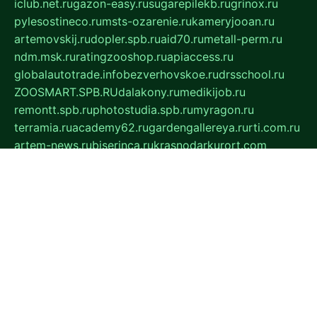
iclub.net.ru
gazon-easy.ru
sugarepilekb.ru
grinox.ru
pylesostineco.ru
msts-ozarenie.ru
kameryjooan.ru
artemovskij.ru
dopler.spb.ru
aid70.ru
metall-perm.ru
ndm.msk.ru
ratingzooshop.ru
apiaccess.ru
globalautotrade.info
bezverhovskoe.ru
drsschool.ru
ZOOSMART.SPB.RU
dalakony.ru
medikijob.ru
remontt.spb.ru
photostudia.spb.ru
myragon.ru
terramia.ru
academy62.ru
gardengallereya.ru
rti.com.ru
artem-news.ru
biserinca.ru
krasnodarkurort.com
imshowtv.ru
mebel-v-tule.ru
mobtopik.ru
pcsecurity.net.ru
tool-sib.ru
multimetrunit.ru
sp-tour.ru
fan-cs.ru
santeh-russia.ru
symbian9.net.ru
DSHAIR.RU
tmmotors.spb.ru
xjocuricopii.com
musavtomat.msk.ru
obustrojdom.ru
sovetcik.ru
ybaranovskaya.ru
ppknews.ru
cult-alshei.ru
JAPANRUSSIA.RU
proekciyamebel.ru
imper-finans.ru
rim.org.ru
glamourai.ru
brassminus.ru
zabor-pro.ru
ftn.pp.ru
dorogoe58.ru
laimengpacker.ru
kuzova-zapchasti.ru