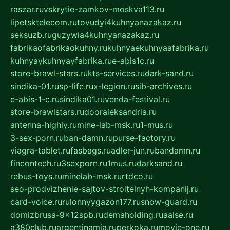
raszar.ru
vskrytie-zamkov-moskva113.ru
lipetsktelecom.ru
tovudyi4kuhnyanazakaz.ru
seksuzb.ru
guzywia4kuhnyanazakaz.ru
fabrikaofabrikaokuhny.ru
kuhnyaekuhnyaafabrika.ru
kuhnyaykuhnyayfabrika.ru
e-abis1c.ru
store-brawl-stars.ru
kts-services.ru
dark-sand.ru
sindika-01.ru
sp-life.ru
x-legion.ru
sib-archives.ru
e-abis-1-c.ru
sindika01.ru
venda-festival.ru
store-brawlstars.ru
dooraleksandria.ru
antenna-highly.ru
mine-lab-msk.ru
1-mus.ru
3-sex-porn.ru
ban-damn.ru
purse-factory.ru
viagra-tablet.ru
fasbags.ru
adler-jun.ru
bandamn.ru
fincontech.ru
3sexporn.ru
1mus.ru
darksand.ru
rebus-toys.ru
minelab-msk.ru
rtdco.ru
seo-prodvizhenie-sajtov-stroitelnyh-kompanij.ru
card-voice.ru
rulonnyygazon177.ru
snow-guard.ru
domizbrusa-9x12spb.ru
demaholding.ru
aalse.ru
a380club.ru
argentinamia.ru
perkoka.ru
movie-one.ru