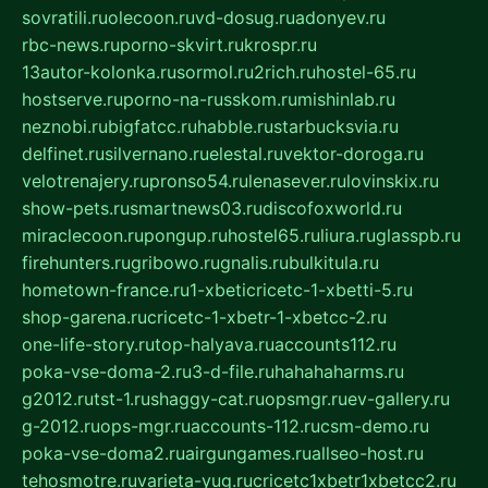
sovratili.ru
olecoon.ru
vd-dosug.ru
adonyev.ru
rbc-news.ru
porno-skvirt.ru
krospr.ru
13autor-kolonka.ru
sormol.ru
2rich.ru
hostel-65.ru
hostserve.ru
porno-na-russkom.ru
mishinlab.ru
neznobi.ru
bigfatcc.ru
habble.ru
starbucksvia.ru
delfinet.ru
silvernano.ru
elestal.ru
vektor-doroga.ru
velotrenajery.ru
pronso54.ru
lenasever.ru
lovinskix.ru
show-pets.ru
smartnews03.ru
discofoxworld.ru
miraclecoon.ru
pongup.ru
hostel65.ru
liura.ru
glasspb.ru
firehunters.ru
gribowo.ru
gnalis.ru
bulkitula.ru
hometown-france.ru
1-xbeticricetc-1-xbetti-5.ru
shop-garena.ru
cricetc-1-xbetr-1-xbetcc-2.ru
one-life-story.ru
top-halyava.ru
accounts112.ru
poka-vse-doma-2.ru
3-d-file.ru
hahahaharms.ru
g2012.ru
tst-1.ru
shaggy-cat.ru
opsmgr.ru
ev-gallery.ru
g-2012.ru
ops-mgr.ru
accounts-112.ru
csm-demo.ru
poka-vse-doma2.ru
airgungames.ru
allseo-host.ru
tehosmotre.ru
varieta-yug.ru
cricetc1xbetr1xbetcc2.ru