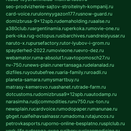
seo-prodvizhenie-sajtov-stroitelnyh-kompanij.ru
card-voice.ru
rulonnyygazon177.ru
snow-guard.ru
domizbrusa-9x12spb.ru
demaholding.ru
aalse.ru
a380club.ru
argentinamia.ru
perkoka.ru
movie-one.ru
perk-oka.ru
g-octopus.ru
sibarchives.ru
andreislyusar.ru
naruto-x.ru
pursefactory.ru
tor-lyubov-i-grom.ru
spayderhed-2022.ru
movieone.ru
evro-dez.ru
webamator.ru
ma-absolut1.ru
avtopomosch27.ru
nv-750.ru
news-plain.ru
nertansaga.ru
delanalad.ru
dizfiles.ru
youtubefree.ru
aria-family.ru
roadli.ru
planeta-samara.ru
mysmartbuy.ru
matrasy-kemerovo.ru
ashanet.ru
trade-farm.ru
dotcustoms.ru
domizbrusa9x12spb.ru
autodamp.ru
narasimha.ru
djcommodities.ru
nv750.ru
x-ton.ru
newsplain.ru
cardvoice.ru
modopaper.ru
manunae.ru
gbget.ru
alfeihavsalnassr.ru
madoma.ru
tajuncos.ru
petrovkasports.ru
porno-online-besplatno.ru
splclub.ru
york-life.ru
doroga-expo.ru
ribery.ru
cleanmedicine.ru