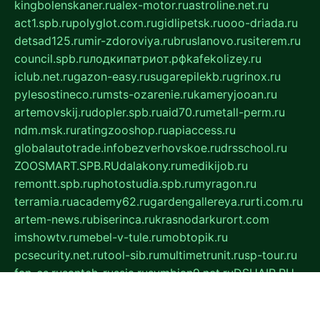
kingbolenskaner.ru
alex-motor.ru
astroline.net.ru
act1.spb.ru
polyglot.com.ru
gidlipetsk.ru
ooo-driada.ru
detsad125.ru
mir-zdoroviya.ru
bruslanovo.ru
siterem.ru
council.spb.ru
лодкипатриот.рф
kafekolizey.ru
iclub.net.ru
gazon-easy.ru
sugarepilekb.ru
grinox.ru
pylesostineco.ru
msts-ozarenie.ru
kameryjooan.ru
artemovskij.ru
dopler.spb.ru
aid70.ru
metall-perm.ru
ndm.msk.ru
ratingzooshop.ru
apiaccess.ru
globalautotrade.info
bezverhovskoe.ru
drsschool.ru
ZOOSMART.SPB.RU
dalakony.ru
medikijob.ru
remontt.spb.ru
photostudia.spb.ru
myragon.ru
terramia.ru
academy62.ru
gardengallereya.ru
rti.com.ru
artem-news.ru
biserinca.ru
krasnodarkurort.com
imshowtv.ru
mebel-v-tule.ru
mobtopik.ru
pcsecurity.net.ru
tool-sib.ru
multimetrunit.ru
sp-tour.ru
fan-cs.ru
santeh-russia.ru
symbian9.net.ru
DSHAIR.RU
tmmotors.spb.ru
xjocuricopii.com
musavtomat.msk.ru
obustrojdom.ru
sovetcik.ru
ybaranovskaya.ru