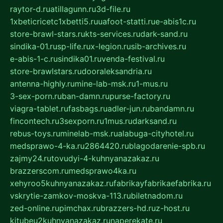
raytor-d.ru
atillagunn.ru
3d-file.ru
1xbeticricetc1xbetti5.ru
uafoot-statti.ru
e-abis1c.ru
store-brawl-stars.ru
kts-services.ru
dark-sand.ru
sindika-01.ru
sp-life.ru
x-legion.ru
sib-archives.ru
e-abis-1-c.ru
sindika01.ru
venda-festival.ru
store-brawlstars.ru
dooraleksandria.ru
antenna-highly.ru
mine-lab-msk.ru
1-mus.ru
3-sex-porn.ru
ban-damn.ru
purse-factory.ru
viagra-tablet.ru
fasbags.ru
adler-jun.ru
bandamn.ru
fincontech.ru
3sexporn.ru
1mus.ru
darksand.ru
rebus-toys.ru
minelab-msk.ru
alabuga-cityhotel.ru
medsprawo-4-ka.ru
2864420.ru
blagodarenie-spb.ru
zajmy24.ru
tovudyi-4-kuhnyanazakaz.ru
brazzerscom.ru
medsprawo4ka.ru
xehyroo5kuhnyanazakaz.ru
fabrikayfabrikaefabrika.ru
vskrytie-zamkov-moskva-113.ru
biletnadom.ru
zed-online.ru
pimchax.ru
brazzers-hd.ru
z-host.ru
kitubeu2kuhnyanazakaz.ru
naperekate.ru