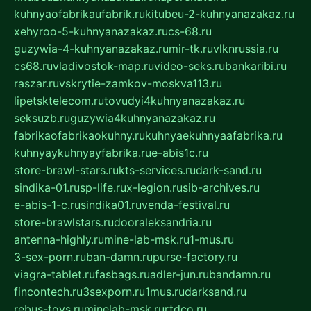
kuhnyaofabrikaufabrik.ru
kitubeu-2-kuhnyanazakaz.ru
xehyroo-5-kuhnyanazakaz.ru
cs-68.ru
guzywia-4-kuhnyanazakaz.ru
mir-tk.ru
vlknrussia.ru
cs68.ru
vladivostok-map.ru
video-seks.ru
bankaribi.ru
raszar.ru
vskrytie-zamkov-moskva113.ru
lipetsktelecom.ru
tovudyi4kuhnyanazakaz.ru
seksuzb.ru
guzywia4kuhnyanazakaz.ru
fabrikaofabrikaokuhny.ru
kuhnyaekuhnyaafabrika.ru
kuhnyaykuhnyayfabrika.ru
e-abis1c.ru
store-brawl-stars.ru
kts-services.ru
dark-sand.ru
sindika-01.ru
sp-life.ru
x-legion.ru
sib-archives.ru
e-abis-1-c.ru
sindika01.ru
venda-festival.ru
store-brawlstars.ru
dooraleksandria.ru
antenna-highly.ru
mine-lab-msk.ru
1-mus.ru
3-sex-porn.ru
ban-damn.ru
purse-factory.ru
viagra-tablet.ru
fasbags.ru
adler-jun.ru
bandamn.ru
fincontech.ru
3sexporn.ru
1mus.ru
darksand.ru
rebus-toys.ru
minelab-msk.ru
rtdco.ru