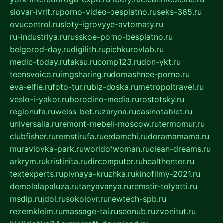
slovar-ivrit.ru
porno-video-besplatno.ru
seks-365.ru
ovucontrol.ru
sloty-igrovyye-avtomaty.ru
ru-industriya.ru
russkoe-porno-besplatno.ru
belgorod-day.ru
digilith.ru
pichkurovlab.ru
medic-today.ru
taksu.ru
comp123.ru
don-ykt.ru
teensvoice.ru
imgsharing.ru
domashnee-porno.ru
eva-elfie.ru
foto-tur.ru
biz-doska.ru
metropoltravel.ru
veslo-i-yakor.ru
borodino-media.ru
rostotsky.ru
regionufa.ru
weiss-bet.ru
zaryna.ru
casinotablet.ru
universalia.ru
remont-mebeli-moscow.ru
termomur.ru
clubfisher.ru
remstirufa.ru
erdamchi.ru
doramamama.ru
muraviovka-park.ru
worldofwoman.ru
clean-dreams.ru
arkrym.ru
kristinita.ru
dircomputer.ru
healthenter.ru
textexperts.ru
pivnaya-kruzhka.ru
kinofilmy-2021.ru
demolalapaluza.ru
tanyavanya.ru
remstir-tolyatti.ru
msdip.ru
jdol.ru
sokolovr.ru
newtech-spb.ru
rezemkleim.ru
massage-tai.ru
seonub.ru
zvonitut.ru