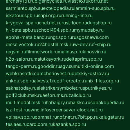
archery161.ru
bigencyclica.ru
vlast16.ru
korru.net
sarmiento.spb.su
extelopedia.ru
lammin-suo.spb.ru
iskatour.spb.ru
snpi.org.ru
running-line.ru
krygeva-spa.ru
chel.net.ru
rust-loco.ru
dugshop.ru
hl-beta.spb.ru
school494.spb.ru
mymubaby.ru
epoha-metalband.ru
ngr.spb.ru
rusgosnews.com
dieselvostok.ru
24hostel.msk.ru
w-dev.ru
f-ship.ru
regsmi.ru
filmnetwork.ru
malinasp.ru
kinosvin.ru
h2o-salon.ru
malutkayork.ru
deltaprim.spb.ru
tango-perm.ru
gooddir.ru
sgv.su
multiki-online.com
webkrasotki.com
cherinvest.ru
detskiy-ostrov.ru
ankou.spb.ru
alvesta1.ru
pdf-creator.ru
nix-files.org.ru
sakhatoday.ru
elektrikersymboler.ru
sputnikyes.ru
golf2club.msk.ru
aeforums.ru
zallclub.ru
multimodal.msk.ru
habaigry.ru
haikko.ru
sobakopedia.ru
isz-fest.ru
ewnc.info
screensaver-clock.net.ru
volnav.spb.ru
comnat.ru
npf.net.ru
7bit.pp.ru
kalugatur.ru
tesiaes.ru
card.com.ru
kazanka.spb.ru