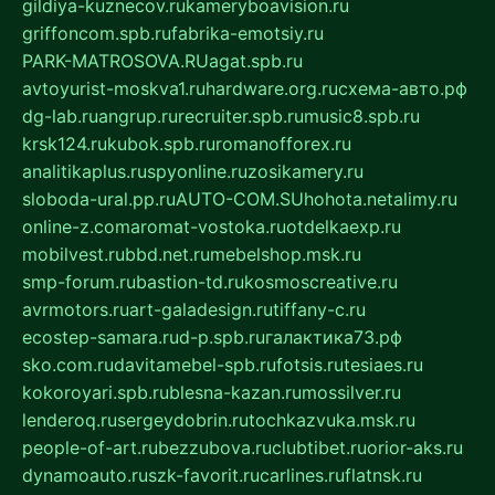
gildiya-kuznecov.ru
kameryboavision.ru
griffoncom.spb.ru
fabrika-emotsiy.ru
PARK-MATROSOVA.RU
agat.spb.ru
avtoyurist-moskva1.ru
hardware.org.ru
схема-авто.рф
dg-lab.ru
angrup.ru
recruiter.spb.ru
music8.spb.ru
krsk124.ru
kubok.spb.ru
romanofforex.ru
analitikaplus.ru
spyonline.ru
zosikamery.ru
sloboda-ural.pp.ru
AUTO-COM.SU
hohota.net
alimy.ru
online-z.com
aromat-vostoka.ru
otdelkaexp.ru
mobilvest.ru
bbd.net.ru
mebelshop.msk.ru
smp-forum.ru
bastion-td.ru
kosmoscreative.ru
avrmotors.ru
art-galadesign.ru
tiffany-c.ru
ecostep-samara.ru
d-p.spb.ru
галактика73.рф
sko.com.ru
davitamebel-spb.ru
fotsis.ru
tesiaes.ru
kokoroyari.spb.ru
blesna-kazan.ru
mossilver.ru
lenderoq.ru
sergeydobrin.ru
tochkazvuka.msk.ru
people-of-art.ru
bezzubova.ru
clubtibet.ru
orior-aks.ru
dynamoauto.ru
szk-favorit.ru
carlines.ru
flatnsk.ru