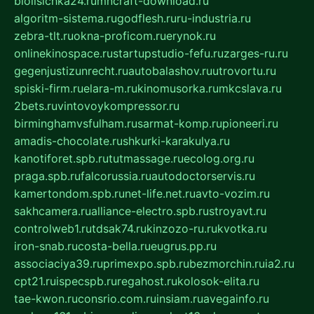
biolisichka24.ru
mncraft-download.ru
algoritm-sistema.ru
godflesh.ru
ru-industria.ru
zebra-tlt.ru
okna-proficom.ru
erynok.ru
onlinekinospace.ru
startupstudio-fefu.ru
zarges-ru.ru
gegenjustizunrecht.ru
autobalashov.ru
utrovortu.ru
spiski-firm.ru
elara-m.ru
kinomusorka.ru
mkcslava.ru
2bets.ru
vintovoykompressor.ru
birminghamvsfulham.ru
sarmat-komp.ru
pioneeri.ru
amadis-chocolate.ru
shkurki-karakulya.ru
kanotiforet.spb.ru
tutmassage.ru
ecolog.org.ru
praga.spb.ru
falcorussia.ru
autodoctorservis.ru
kamertondom.spb.ru
net-life.net.ru
avto-vozim.ru
sakhcamera.ru
alliance-electro.spb.ru
stroyavt.ru
controlweb1.ru
tdsak74.ru
kinzozo-ru.ru
kvotka.ru
iron-snab.ru
costa-bella.ru
eugrus.pp.ru
associaciya39.ru
primexpo.spb.ru
bezmorchin.ru
ia2.ru
cpt21.ru
ispecspb.ru
regahost.ru
kolosok-elita.ru
tae-kwon.ru
consrio.com.ru
insiam.ru
avegainfo.ru