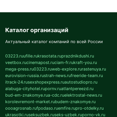
Каталог организаций
Актуальный каталог компаний по всей России
03223.ru
ufille.ru
krasotata.ru
prazdnikdushi.ru
veetbox.ru
cinemapost.ru
ciam-fr.ru
kraft-you.ru
mega-press.ru
03223.ru
web-explore.ru
rastenuya.ru
eurovision-russia.ru
strah-news.ru
freeride-team.ru
itrack-24.ru
sexshopexpress.ru
autostudiopro.ru
alabuga-cityhotel.ru
pornv.ru
atlantpereezd.ru
bud-em-znakomye.ru
a-cdc.ru
elektrostal-news.ru
korolevremont-market.ru
budem-znakomye.ru
oooagrosnab.ru
fpodaso.ru
emfire.ru
pro-otdelky.ru
ukrasotki.ru
seksuzbek.ru
seks-uzbek.ru
porno-vk.ru