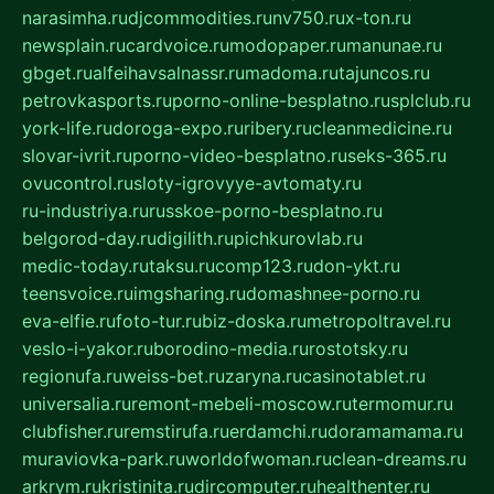
narasimha.ru
djcommodities.ru
nv750.ru
x-ton.ru
newsplain.ru
cardvoice.ru
modopaper.ru
manunae.ru
gbget.ru
alfeihavsalnassr.ru
madoma.ru
tajuncos.ru
petrovkasports.ru
porno-online-besplatno.ru
splclub.ru
york-life.ru
doroga-expo.ru
ribery.ru
cleanmedicine.ru
slovar-ivrit.ru
porno-video-besplatno.ru
seks-365.ru
ovucontrol.ru
sloty-igrovyye-avtomaty.ru
ru-industriya.ru
russkoe-porno-besplatno.ru
belgorod-day.ru
digilith.ru
pichkurovlab.ru
medic-today.ru
taksu.ru
comp123.ru
don-ykt.ru
teensvoice.ru
imgsharing.ru
domashnee-porno.ru
eva-elfie.ru
foto-tur.ru
biz-doska.ru
metropoltravel.ru
veslo-i-yakor.ru
borodino-media.ru
rostotsky.ru
regionufa.ru
weiss-bet.ru
zaryna.ru
casinotablet.ru
universalia.ru
remont-mebeli-moscow.ru
termomur.ru
clubfisher.ru
remstirufa.ru
erdamchi.ru
doramamama.ru
muraviovka-park.ru
worldofwoman.ru
clean-dreams.ru
arkrym.ru
kristinita.ru
dircomputer.ru
healthenter.ru