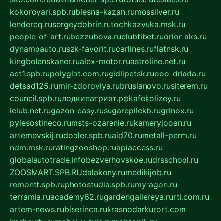
kokoroyari.spb.ru
blesna-kazan.ru
mossilver.ru
lenderoq.ru
sergeydobrin.ru
tochkazvuka.msk.ru
people-of-art.ru
bezzubova.ru
clubtibet.ru
orior-aks.ru
dynamoauto.ru
szk-favorit.ru
carlines.ru
flatnsk.ru
kingbolenskaner.ru
alex-motor.ru
astroline.net.ru
act1.spb.ru
polyglot.com.ru
gidlipetsk.ru
ooo-driada.ru
detsad125.ru
mir-zdoroviya.ru
bruslanovo.ru
siterem.ru
council.spb.ru
лодкипатриот.рф
kafekolizey.ru
iclub.net.ru
gazon-easy.ru
sugarepilekb.ru
grinox.ru
pylesostineco.ru
msts-ozarenie.ru
kameryjooan.ru
artemovskij.ru
dopler.spb.ru
aid70.ru
metall-perm.ru
ndm.msk.ru
ratingzooshop.ru
apiaccess.ru
globalautotrade.info
bezverhovskoe.ru
drsschool.ru
ZOOSMART.SPB.RU
dalakony.ru
medikijob.ru
remontt.spb.ru
photostudia.spb.ru
myragon.ru
terramia.ru
academy62.ru
gardengallereya.ru
rti.com.ru
artem-news.ru
biserinca.ru
krasnodarkurort.com