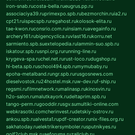
iron-snab.ru
costa-bella.ru
eugrus.pp.ru
associaciya39.ru
primexpo.spb.ru
bezmorchin.ru
ia2.ru
cpt21.ru
ispecspb.ru
regahost.ru
kolosok-elita.ru
tae-kwon.ru
consrio.com.ru
insiam.ru
avegainfo.ru
archery161.ru
bigencyclica.ru
vlast16.ru
korru.net
sarmiento.spb.su
extelopedia.ru
lammin-suo.spb.ru
iskatour.spb.ru
snpi.org.ru
running-line.ru
krygeva-spa.ru
chel.net.ru
rust-loco.ru
dugshop.ru
hl-beta.spb.ru
school494.spb.ru
mymubaby.ru
epoha-metalband.ru
ngr.spb.ru
rusgosnews.com
dieselvostok.ru
24hostel.msk.ru
w-dev.ru
f-ship.ru
regsmi.ru
filmnetwork.ru
malinasp.ru
kinosvin.ru
h2o-salon.ru
malutkayork.ru
deltaprim.spb.ru
tango-perm.ru
gooddir.ru
sgv.su
multiki-online.com
webkrasotki.com
cherinvest.ru
detskiy-ostrov.ru
ankou.spb.ru
alvesta1.ru
pdf-creator.ru
nix-files.org.ru
sakhatoday.ru
elektrikersymboler.ru
sputnikyes.ru
golf2club.msk.ru
aeforums.ru
zallclub.ru