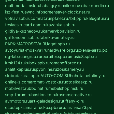
multimodal.msk.ru
habaigry.ru
haikko.ru
sobakopedia.ru
isz-fest.ru
ewnc.info
screensaver-clock.net.ru
volnav.spb.ru
comnat.ru
npf.net.ru
7bit.pp.ru
kalugatur.ru
tesiaes.ru
card.com.ru
kazanka.spb.ru
gildiya-kuznecov.ru
kameryboavision.ru
griffoncom.spb.ru
fabrika-emotsiy.ru
PARK-MATROSOVA.RU
agat.spb.ru
avtoyurist-moskva1.ru
hardware.org.ru
схема-авто.рф
dg-lab.ru
angrup.ru
recruiter.spb.ru
music8.spb.ru
krsk124.ru
kubok.spb.ru
romanofforex.ru
analitikaplus.ru
spyonline.ru
zosikamery.ru
sloboda-ural.pp.ru
AUTO-COM.SU
hohota.net
alimy.ru
online-z.com
aromat-vostoka.ru
otdelkaexp.ru
mobilvest.ru
bbd.net.ru
mebelshop.msk.ru
smp-forum.ru
bastion-td.ru
kosmoscreative.ru
avrmotors.ru
art-galadesign.ru
tiffany-c.ru
ecostep-samara.ru
d-p.spb.ru
галактика73.рф
sko.com.ru
davitamebel-spb.ru
fotsis.ru
tesiaes.ru