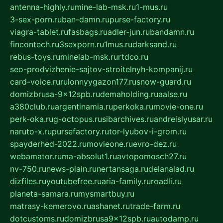
antenna-highly.ru
mine-lab-msk.ru
1-mus.ru
3-sex-porn.ru
ban-damn.ru
purse-factory.ru
viagra-tablet.ru
fasbags.ru
adler-jun.ru
bandamn.ru
fincontech.ru
3sexporn.ru
1mus.ru
darksand.ru
rebus-toys.ru
minelab-msk.ru
rtdco.ru
seo-prodvizhenie-sajtov-stroitelnyh-kompanij.ru
card-voice.ru
rulonnyygazon177.ru
snow-guard.ru
domizbrusa-9x12spb.ru
demaholding.ru
aalse.ru
a380club.ru
argentinamia.ru
perkoka.ru
movie-one.ru
perk-oka.ru
g-octopus.ru
sibarchives.ru
andreislyusar.ru
naruto-x.ru
pursefactory.ru
tor-lyubov-i-grom.ru
spayderhed-2022.ru
movieone.ru
evro-dez.ru
webamator.ru
ma-absolut1.ru
avtopomosch27.ru
nv-750.ru
news-plain.ru
nertansaga.ru
delanalad.ru
dizfiles.ru
youtubefree.ru
aria-family.ru
roadli.ru
planeta-samara.ru
mysmartbuy.ru
matrasy-kemerovo.ru
ashanet.ru
trade-farm.ru
dotcustoms.ru
domizbrusa9x12spb.ru
autodamp.ru