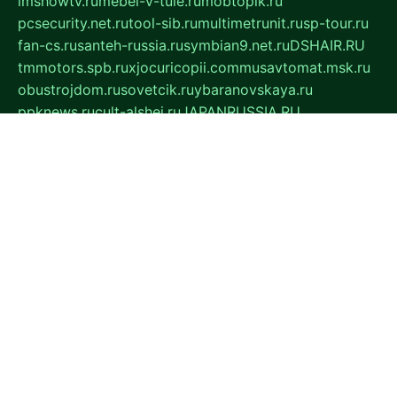
imshowtv.ru
mebel-v-tule.ru
mobtopik.ru
pcsecurity.net.ru
tool-sib.ru
multimetrunit.ru
sp-tour.ru
fan-cs.ru
santeh-russia.ru
symbian9.net.ru
DSHAIR.RU
tmmotors.spb.ru
xjocuricopii.com
musavtomat.msk.ru
obustrojdom.ru
sovetcik.ru
ybaranovskaya.ru
ppknews.ru
cult-alshei.ru
JAPANRUSSIA.RU
proekciyamebel.ru
imper-finans.ru
rim.org.ru
glamourai.ru
brassminus.ru
zabor-pro.ru
ftn.pp.ru
dorogoe58.ru
laimengpacker.ru
kuzova-zapchasti.ru
sageerp.ru
taxodrom.ru
dsrazvitie.ru
hardcity.net.ru
ratinghomegames.ru
topservice25.ru
gubernyan.ru
gtglasslined.ru
ii4.ru
tssport.spb.ru
andorra24.com
blackwallstreet.ru
oboimos.ru
optim-doors.com.ru
ikuch.ru
nycr.org.ru
npa21.ru
vremya-ch.spb.ru
desert000.ru
ivtorgi.ru
ifiori.ru
catalog-statei.ru
dcv.org.ru
spetsmaster174.ru
ipkameryhiseeu.ru
dum26.ru
ruspol.spb.ru
fr-opendp.ru
kam-solnyshko.ru
cheyenne-arapaho.ru
sevzapmetal.spb.ru