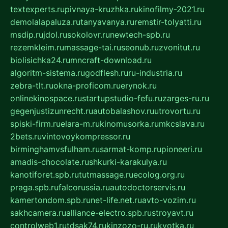
textexperts.ru
pivnaya-kruzhka.ru
kinofilmy-2021.ru
demolalapaluza.ru
tanyavanya.ru
remstir-tolyatti.ru
msdip.ru
jdol.ru
sokolovr.ru
newtech-spb.ru
rezemkleim.ru
massage-tai.ru
seonub.ru
zvonitut.ru
biolisichka24.ru
mncraft-download.ru
algoritm-sistema.ru
godflesh.ru
ru-industria.ru
zebra-tlt.ru
okna-proficom.ru
erynok.ru
onlinekinospace.ru
startupstudio-fefu.ru
zarges-ru.ru
gegenjustizunrecht.ru
autobalashov.ru
utrovortu.ru
spiski-firm.ru
elara-m.ru
kinomusorka.ru
mkcslava.ru
2bets.ru
vintovoykompressor.ru
birminghamvsfulham.ru
sarmat-komp.ru
pioneeri.ru
amadis-chocolate.ru
shkurki-karakulya.ru
kanotiforet.spb.ru
tutmassage.ru
ecolog.org.ru
praga.spb.ru
falcorussia.ru
autodoctorservis.ru
kamertondom.spb.ru
net-life.net.ru
avto-vozim.ru
sakhcamera.ru
alliance-electro.spb.ru
stroyavt.ru
controlweb1.ru
tdsak74.ru
kinzozo-ru.ru
kvotka.ru