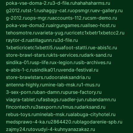
poka-vse-doma-2.ru
3-d-file.ru
hahahaharms.ru
g2012.ru
tst-1.ru
shaggy-cat.ru
opsmgr.ru
ev-gallery.ru
g-2012.ru
ops-mgr.ru
accounts-112.ru
csm-demo.ru
poka-vse-doma2.ru
airgungames.ru
allseo-host.ru
tehosmotre.ru
varieta-yug.ru
cricetc1xbetr1xbetcc2.ru
raytor-d.ru
atillagunn.ru
3d-file.ru
1xbeticricetc1xbetti5.ru
uafoot-statti.ru
e-abis1c.ru
store-brawl-stars.ru
kts-services.ru
dark-sand.ru
sindika-01.ru
sp-life.ru
x-legion.ru
sib-archives.ru
e-abis-1-c.ru
sindika01.ru
venda-festival.ru
store-brawlstars.ru
dooraleksandria.ru
antenna-highly.ru
mine-lab-msk.ru
1-mus.ru
3-sex-porn.ru
ban-damn.ru
purse-factory.ru
viagra-tablet.ru
fasbags.ru
adler-jun.ru
bandamn.ru
fincontech.ru
3sexporn.ru
1mus.ru
darksand.ru
rebus-toys.ru
minelab-msk.ru
alabuga-cityhotel.ru
medsprawo-4-ka.ru
2864420.ru
blagodarenie-spb.ru
zajmy24.ru
tovudyi-4-kuhnyanazakaz.ru