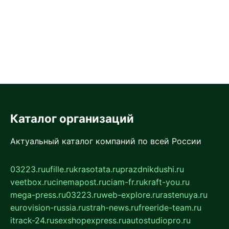
Каталог организаций
Актуальный каталог компаний по всей России
03223.ru
ufille.ru
krasotata.ru
prazdnikdushi.ru
veetbox.ru
cinemapost.ru
ciam-fr.ru
kraft-you.ru
mega-press.ru
03223.ru
web-explore.ru
rastenuya.ru
eurovision-russia.ru
strah-news.ru
freeride-team.ru
itrack-24.ru
sexshopexpress.ru
autostudiopro.ru