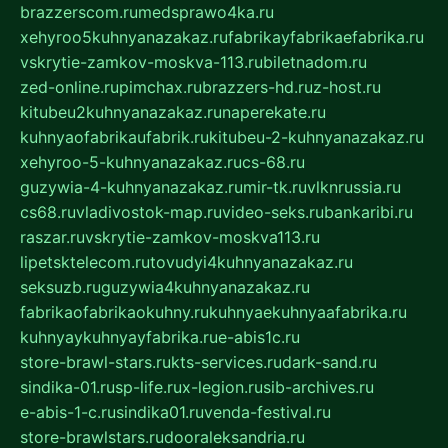
brazzerscom.ru
medsprawo4ka.ru
xehyroo5kuhnyanazakaz.ru
fabrikayfabrikaefabrika.ru
vskrytie-zamkov-moskva-113.ru
biletnadom.ru
zed-online.ru
pimchax.ru
brazzers-hd.ru
z-host.ru
kitubeu2kuhnyanazakaz.ru
naperekate.ru
kuhnyaofabrikaufabrik.ru
kitubeu-2-kuhnyanazakaz.ru
xehyroo-5-kuhnyanazakaz.ru
cs-68.ru
guzywia-4-kuhnyanazakaz.ru
mir-tk.ru
vlknrussia.ru
cs68.ru
vladivostok-map.ru
video-seks.ru
bankaribi.ru
raszar.ru
vskrytie-zamkov-moskva113.ru
lipetsktelecom.ru
tovudyi4kuhnyanazakaz.ru
seksuzb.ru
guzywia4kuhnyanazakaz.ru
fabrikaofabrikaokuhny.ru
kuhnyaekuhnyaafabrika.ru
kuhnyaykuhnyayfabrika.ru
e-abis1c.ru
store-brawl-stars.ru
kts-services.ru
dark-sand.ru
sindika-01.ru
sp-life.ru
x-legion.ru
sib-archives.ru
e-abis-1-c.ru
sindika01.ru
venda-festival.ru
store-brawlstars.ru
dooraleksandria.ru