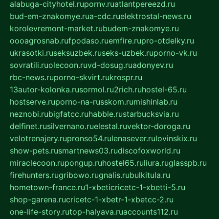
alabuga-cityhotel.ru
pornv.ru
atlantpereezd.ru
bud-em-znakomye.ru
a-cdc.ru
elektrostal-news.ru
korolevremont-market.ru
budem-znakomye.ru
oooagrosnab.ru
fpodaso.ru
emfire.ru
pro-otdelky.ru
ukrasotki.ru
seksuzbek.ru
seks-uzbek.ru
porno-vk.ru
sovratili.ru
olecoon.ru
vd-dosug.ru
adonyev.ru
rbc-news.ru
porno-skvirt.ru
krospr.ru
13autor-kolonka.ru
sormol.ru
2rich.ru
hostel-65.ru
hostserve.ru
porno-na-russkom.ru
mishinlab.ru
neznobi.ru
bigfatcc.ru
habble.ru
starbucksvia.ru
delfinet.ru
silvernano.ru
elestal.ru
vektor-doroga.ru
velotrenajery.ru
pronso54.ru
lenasever.ru
lovinskix.ru
show-pets.ru
smartnews03.ru
discofoxworld.ru
miraclecoon.ru
pongup.ru
hostel65.ru
liura.ru
glasspb.ru
firehunters.ru
gribowo.ru
gnalis.ru
bulkitula.ru
hometown-france.ru
1-xbeticricetc-1-xbetti-5.ru
shop-garena.ru
cricetc-1-xbetr-1-xbetcc-2.ru
one-life-story.ru
top-halyava.ru
accounts112.ru