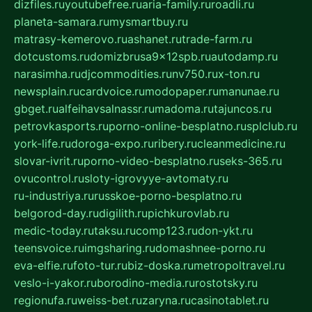
dizfiles.ru
youtubefree.ru
aria-family.ru
roadli.ru
planeta-samara.ru
mysmartbuy.ru
matrasy-kemerovo.ru
ashanet.ru
trade-farm.ru
dotcustoms.ru
domizbrusa9x12spb.ru
autodamp.ru
narasimha.ru
djcommodities.ru
nv750.ru
x-ton.ru
newsplain.ru
cardvoice.ru
modopaper.ru
manunae.ru
gbget.ru
alfeihavsalnassr.ru
madoma.ru
tajuncos.ru
petrovkasports.ru
porno-online-besplatno.ru
splclub.ru
york-life.ru
doroga-expo.ru
ribery.ru
cleanmedicine.ru
slovar-ivrit.ru
porno-video-besplatno.ru
seks-365.ru
ovucontrol.ru
sloty-igrovyye-avtomaty.ru
ru-industriya.ru
russkoe-porno-besplatno.ru
belgorod-day.ru
digilith.ru
pichkurovlab.ru
medic-today.ru
taksu.ru
comp123.ru
don-ykt.ru
teensvoice.ru
imgsharing.ru
domashnee-porno.ru
eva-elfie.ru
foto-tur.ru
biz-doska.ru
metropoltravel.ru
veslo-i-yakor.ru
borodino-media.ru
rostotsky.ru
regionufa.ru
weiss-bet.ru
zaryna.ru
casinotablet.ru