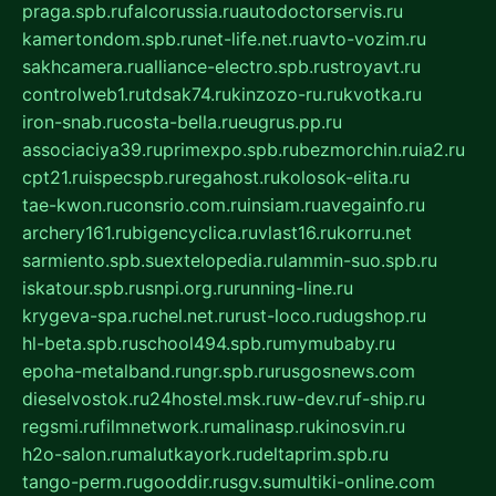
praga.spb.ru
falcorussia.ru
autodoctorservis.ru
kamertondom.spb.ru
net-life.net.ru
avto-vozim.ru
sakhcamera.ru
alliance-electro.spb.ru
stroyavt.ru
controlweb1.ru
tdsak74.ru
kinzozo-ru.ru
kvotka.ru
iron-snab.ru
costa-bella.ru
eugrus.pp.ru
associaciya39.ru
primexpo.spb.ru
bezmorchin.ru
ia2.ru
cpt21.ru
ispecspb.ru
regahost.ru
kolosok-elita.ru
tae-kwon.ru
consrio.com.ru
insiam.ru
avegainfo.ru
archery161.ru
bigencyclica.ru
vlast16.ru
korru.net
sarmiento.spb.su
extelopedia.ru
lammin-suo.spb.ru
iskatour.spb.ru
snpi.org.ru
running-line.ru
krygeva-spa.ru
chel.net.ru
rust-loco.ru
dugshop.ru
hl-beta.spb.ru
school494.spb.ru
mymubaby.ru
epoha-metalband.ru
ngr.spb.ru
rusgosnews.com
dieselvostok.ru
24hostel.msk.ru
w-dev.ru
f-ship.ru
regsmi.ru
filmnetwork.ru
malinasp.ru
kinosvin.ru
h2o-salon.ru
malutkayork.ru
deltaprim.spb.ru
tango-perm.ru
gooddir.ru
sgv.su
multiki-online.com