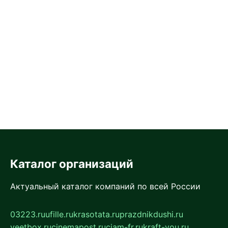
Каталог организаций
Актуальный каталог компаний по всей России
03223.ru
ufille.ru
krasotata.ru
prazdnikdushi.ru
veetbox.ru
cinemapost.ru
ciam-fr.ru
kraft-you.ru