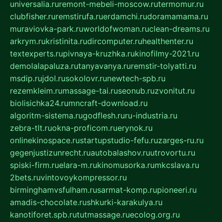
universalia.ru
remont-mebeli-moscow.ru
termomur.ru
clubfisher.ru
remstirufa.ru
erdamchi.ru
doramamama.ru
muraviovka-park.ru
worldofwoman.ru
clean-dreams.ru
arkrym.ru
kristinita.ru
dircomputer.ru
healthenter.ru
textexperts.ru
pivnaya-kruzhka.ru
kinofilmy-2021.ru
demolalapaluza.ru
tanyavanya.ru
remstir-tolyatti.ru
msdip.ru
jdol.ru
sokolovr.ru
newtech-spb.ru
rezemkleim.ru
massage-tai.ru
seonub.ru
zvonitut.ru
biolisichka24.ru
mncraft-download.ru
algoritm-sistema.ru
godflesh.ru
ru-industria.ru
zebra-tlt.ru
okna-proficom.ru
erynok.ru
onlinekinospace.ru
startupstudio-fefu.ru
zarges-ru.ru
gegenjustizunrecht.ru
autobalashov.ru
utrovortu.ru
spiski-firm.ru
elara-m.ru
kinomusorka.ru
mkcslava.ru
2bets.ru
vintovoykompressor.ru
birminghamvsfulham.ru
sarmat-komp.ru
pioneeri.ru
amadis-chocolate.ru
shkurki-karakulya.ru
kanotiforet.spb.ru
tutmassage.ru
ecolog.org.ru