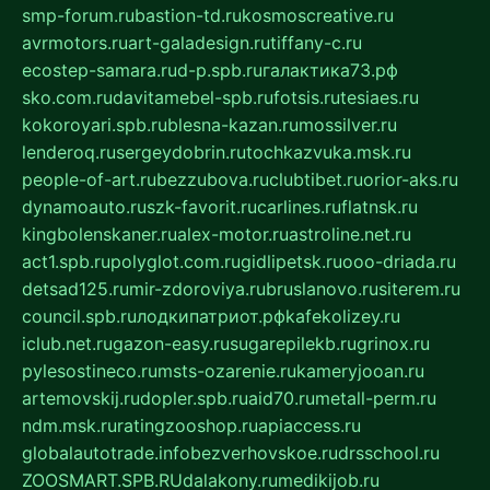
smp-forum.ru
bastion-td.ru
kosmoscreative.ru
avrmotors.ru
art-galadesign.ru
tiffany-c.ru
ecostep-samara.ru
d-p.spb.ru
галактика73.рф
sko.com.ru
davitamebel-spb.ru
fotsis.ru
tesiaes.ru
kokoroyari.spb.ru
blesna-kazan.ru
mossilver.ru
lenderoq.ru
sergeydobrin.ru
tochkazvuka.msk.ru
people-of-art.ru
bezzubova.ru
clubtibet.ru
orior-aks.ru
dynamoauto.ru
szk-favorit.ru
carlines.ru
flatnsk.ru
kingbolenskaner.ru
alex-motor.ru
astroline.net.ru
act1.spb.ru
polyglot.com.ru
gidlipetsk.ru
ooo-driada.ru
detsad125.ru
mir-zdoroviya.ru
bruslanovo.ru
siterem.ru
council.spb.ru
лодкипатриот.рф
kafekolizey.ru
iclub.net.ru
gazon-easy.ru
sugarepilekb.ru
grinox.ru
pylesostineco.ru
msts-ozarenie.ru
kameryjooan.ru
artemovskij.ru
dopler.spb.ru
aid70.ru
metall-perm.ru
ndm.msk.ru
ratingzooshop.ru
apiaccess.ru
globalautotrade.info
bezverhovskoe.ru
drsschool.ru
ZOOSMART.SPB.RU
dalakony.ru
medikijob.ru