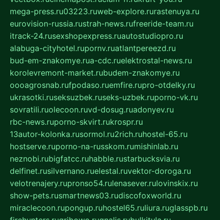
mega-press.ru
03223.ru
web-explore.ru
rastenuya.ru
eurovision-russia.ru
strah-news.ru
freeride-team.ru
itrack-24.ru
sexshopexpress.ru
autostudiopro.ru
alabuga-cityhotel.ru
pornv.ru
atlantpereezd.ru
bud-em-znakomye.ru
a-cdc.ru
elektrostal-news.ru
korolevremont-market.ru
budem-znakomye.ru
oooagrosnab.ru
fpodaso.ru
emfire.ru
pro-otdelky.ru
ukrasotki.ru
seksuzbek.ru
seks-uzbek.ru
porno-vk.ru
sovratili.ru
olecoon.ru
vd-dosug.ru
adonyev.ru
rbc-news.ru
porno-skvirt.ru
krospr.ru
13autor-kolonka.ru
sormol.ru
2rich.ru
hostel-65.ru
hostserve.ru
porno-na-russkom.ru
mishinlab.ru
neznobi.ru
bigfatcc.ru
habble.ru
starbucksvia.ru
delfinet.ru
silvernano.ru
elestal.ru
vektor-doroga.ru
velotrenajery.ru
pronso54.ru
lenasever.ru
lovinskix.ru
show-pets.ru
smartnews03.ru
discofoxworld.ru
miraclecoon.ru
pongup.ru
hostel65.ru
liura.ru
glasspb.ru