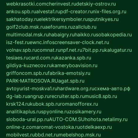
webkrasotki.com
cherinvest.ru
detskiy-ostrov.ru
ankou.spb.ru
alvesta1.ru
pdf-creator.ru
nix-files.org.ru
sakhatoday.ru
elektrikersymboler.ru
sputnikyes.ru
golf2club.msk.ru
aeforums.ru
zallclub.ru
multimodal.msk.ru
habaigry.ru
haikko.ru
sobakopedia.ru
isz-fest.ru
ewnc.info
screensaver-clock.net.ru
volnav.spb.ru
comnat.ru
npf.net.ru
7bit.pp.ru
kalugatur.ru
tesiaes.ru
card.com.ru
kazanka.spb.ru
gildiya-kuznecov.ru
kameryboavision.ru
griffoncom.spb.ru
fabrika-emotsiy.ru
PARK-MATROSOVA.RU
agat.spb.ru
avtoyurist-moskva1.ru
hardware.org.ru
схема-авто.рф
dg-lab.ru
angrup.ru
recruiter.spb.ru
music8.spb.ru
krsk124.ru
kubok.spb.ru
romanofforex.ru
analitikaplus.ru
spyonline.ru
zosikamery.ru
sloboda-ural.pp.ru
AUTO-COM.SU
hohota.net
alimy.ru
online-z.com
aromat-vostoka.ru
otdelkaexp.ru
mobilvest.ru
bbd.net.ru
mebelshop.msk.ru