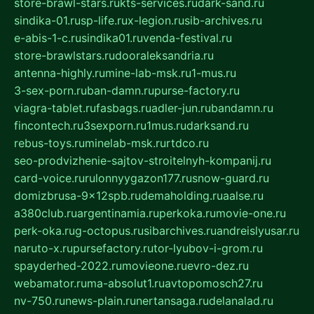
store-brawl-stars.ru
kts-services.ru
dark-sand.ru
sindika-01.ru
sp-life.ru
x-legion.ru
sib-archives.ru
e-abis-1-c.ru
sindika01.ru
venda-festival.ru
store-brawlstars.ru
dooraleksandria.ru
antenna-highly.ru
mine-lab-msk.ru
1-mus.ru
3-sex-porn.ru
ban-damn.ru
purse-factory.ru
viagra-tablet.ru
fasbags.ru
adler-jun.ru
bandamn.ru
fincontech.ru
3sexporn.ru
1mus.ru
darksand.ru
rebus-toys.ru
minelab-msk.ru
rtdco.ru
seo-prodvizhenie-sajtov-stroitelnyh-kompanij.ru
card-voice.ru
rulonnyygazon177.ru
snow-guard.ru
domizbrusa-9x12spb.ru
demaholding.ru
aalse.ru
a380club.ru
argentinamia.ru
perkoka.ru
movie-one.ru
perk-oka.ru
g-octopus.ru
sibarchives.ru
andreislyusar.ru
naruto-x.ru
pursefactory.ru
tor-lyubov-i-grom.ru
spayderhed-2022.ru
movieone.ru
evro-dez.ru
webamator.ru
ma-absolut1.ru
avtopomosch27.ru
nv-750.ru
news-plain.ru
nertansaga.ru
delanalad.ru