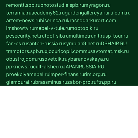
remontt.spb.ru
photostudia.spb.ru
myragon.ru
terramia.ru
academy62.ru
gardengallereya.ru
rti.com.ru
artem-news.ru
biserinca.ru
krasnodarkurort.com
imshowtv.ru
mebel-v-tule.ru
mobtopik.ru
pcsecurity.net.ru
tool-sib.ru
multimetrunit.ru
sp-tour.ru
fan-cs.ru
santeh-russia.ru
symbian9.net.ru
DSHAIR.RU
tmmotors.spb.ru
xjocuricopii.com
musavtomat.msk.ru
obustrojdom.ru
sovetcik.ru
ybaranovskaya.ru
ppknews.ru
cult-alshei.ru
JAPANRUSSIA.RU
proekciyamebel.ru
imper-finans.ru
rim.org.ru
glamourai.ru
brassminus.ru
zabor-pro.ru
ftn.pp.ru
dorogoe58.ru
laimengpacker.ru
kuzova-zapchasti.ru
sageerp.ru
taxodrom.ru
dsrazvitie.ru
hardcity.net.ru
ratinghomegames.ru
topservice25.ru
gubernyan.ru
gtglasslined.ru
ii4.ru
tssport.spb.ru
andorra24.com
blackwallstreet.ru
oboimos.ru
optim-doors.com.ru
ikuch.ru
nycr.org.ru
npa21.ru
vremya-ch.spb.ru
desert000.ru
ivtorgi.ru
ifiori.ru
catalog-statei.ru