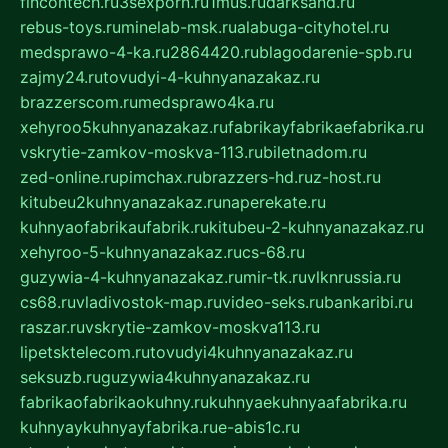
fincontech.ru
3sexporn.ru
1mus.ru
darksand.ru
rebus-toys.ru
minelab-msk.ru
alabuga-cityhotel.ru
medsprawo-4-ka.ru
2864420.ru
blagodarenie-spb.ru
zajmy24.ru
tovudyi-4-kuhnyanazakaz.ru
brazzerscom.ru
medsprawo4ka.ru
xehyroo5kuhnyanazakaz.ru
fabrikayfabrikaefabrika.ru
vskrytie-zamkov-moskva-113.ru
biletnadom.ru
zed-online.ru
pimchax.ru
brazzers-hd.ru
z-host.ru
kitubeu2kuhnyanazakaz.ru
naperekate.ru
kuhnyaofabrikaufabrik.ru
kitubeu-2-kuhnyanazakaz.ru
xehyroo-5-kuhnyanazakaz.ru
cs-68.ru
guzywia-4-kuhnyanazakaz.ru
mir-tk.ru
vlknrussia.ru
cs68.ru
vladivostok-map.ru
video-seks.ru
bankaribi.ru
raszar.ru
vskrytie-zamkov-moskva113.ru
lipetsktelecom.ru
tovudyi4kuhnyanazakaz.ru
seksuzb.ru
guzywia4kuhnyanazakaz.ru
fabrikaofabrikaokuhny.ru
kuhnyaekuhnyaafabrika.ru
kuhnyaykuhnyayfabrika.ru
e-abis1c.ru