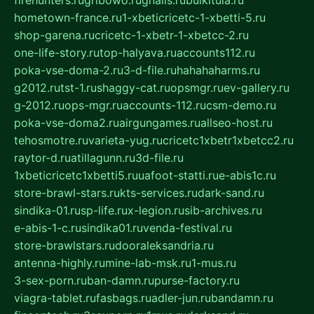
firehunters.ru
gribowo.ru
gnalis.ru
bulkitula.ru
hometown-france.ru
1-xbeticricetc-1-xbetti-5.ru
shop-garena.ru
cricetc-1-xbetr-1-xbetcc-2.ru
one-life-story.ru
top-halyava.ru
accounts112.ru
poka-vse-doma-2.ru
3-d-file.ru
hahahaharms.ru
g2012.ru
tst-1.ru
shaggy-cat.ru
opsmgr.ru
ev-gallery.ru
g-2012.ru
ops-mgr.ru
accounts-112.ru
csm-demo.ru
poka-vse-doma2.ru
airgungames.ru
allseo-host.ru
tehosmotre.ru
varieta-yug.ru
cricetc1xbetr1xbetcc2.ru
raytor-d.ru
atillagunn.ru
3d-file.ru
1xbeticricetc1xbetti5.ru
uafoot-statti.ru
e-abis1c.ru
store-brawl-stars.ru
kts-services.ru
dark-sand.ru
sindika-01.ru
sp-life.ru
x-legion.ru
sib-archives.ru
e-abis-1-c.ru
sindika01.ru
venda-festival.ru
store-brawlstars.ru
dooraleksandria.ru
antenna-highly.ru
mine-lab-msk.ru
1-mus.ru
3-sex-porn.ru
ban-damn.ru
purse-factory.ru
viagra-tablet.ru
fasbags.ru
adler-jun.ru
bandamn.ru