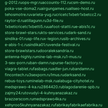
g-2012.ru
ops-mgr.ru
accounts-112.ru
csm-demo.ru
poka-vse-doma2.ru
airgungames.ru
allseo-host.ru
tehosmotre.ru
varieta-yug.ru
cricetc1xbetr1xbetcc2.ru
raytor-d.ru
atillagunn.ru
3d-file.ru
1xbeticricetc1xbetti5.ru
uafoot-statti.ru
e-abis1c.ru
store-brawl-stars.ru
kts-services.ru
dark-sand.ru
sindika-01.ru
sp-life.ru
x-legion.ru
sib-archives.ru
e-abis-1-c.ru
sindika01.ru
venda-festival.ru
store-brawlstars.ru
dooraleksandria.ru
antenna-highly.ru
mine-lab-msk.ru
1-mus.ru
3-sex-porn.ru
ban-damn.ru
purse-factory.ru
viagra-tablet.ru
fasbags.ru
adler-jun.ru
bandamn.ru
fincontech.ru
3sexporn.ru
1mus.ru
darksand.ru
rebus-toys.ru
minelab-msk.ru
alabuga-cityhotel.ru
medsprawo-4-ka.ru
2864420.ru
blagodarenie-spb.ru
zajmy24.ru
tovudyi-4-kuhnyanazakaz.ru
brazzerscom.ru
medsprawo4ka.ru
xehyroo5kuhnyanazakaz.ru
fabrikayfabrikaefabrika.ru