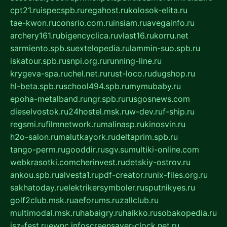
cpt21.ru
ispecspb.ru
regahost.ru
kolosok-elita.ru
tae-kwon.ru
consrio.com.ru
insiam.ru
avegainfo.ru
archery161.ru
bigencyclica.ru
vlast16.ru
korru.net
sarmiento.spb.su
extelopedia.ru
lammin-suo.spb.ru
iskatour.spb.ru
snpi.org.ru
running-line.ru
krygeva-spa.ru
chel.net.ru
rust-loco.ru
dugshop.ru
hl-beta.spb.ru
school494.spb.ru
mymubaby.ru
epoha-metalband.ru
ngr.spb.ru
rusgosnews.com
dieselvostok.ru
24hostel.msk.ru
w-dev.ru
f-ship.ru
regsmi.ru
filmnetwork.ru
malinasp.ru
kinosvin.ru
h2o-salon.ru
malutkayork.ru
deltaprim.spb.ru
tango-perm.ru
gooddir.ru
sgv.su
multiki-online.com
webkrasotki.com
cherinvest.ru
detskiy-ostrov.ru
ankou.spb.ru
alvesta1.ru
pdf-creator.ru
nix-files.org.ru
sakhatoday.ru
elektrikersymboler.ru
sputnikyes.ru
golf2club.msk.ru
aeforums.ru
zallclub.ru
multimodal.msk.ru
habaigry.ru
haikko.ru
sobakopedia.ru
isz-fest.ru
ewnc.info
screensaver-clock.net.ru