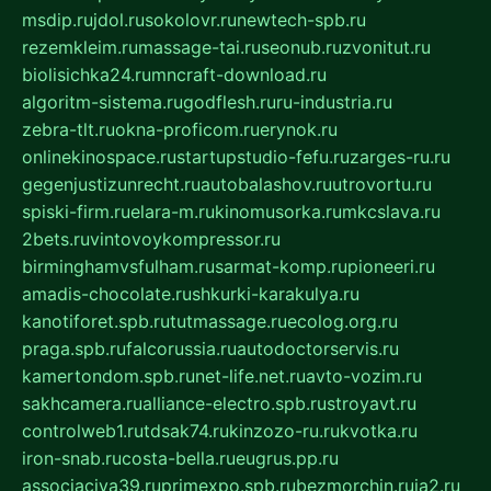
msdip.ru
jdol.ru
sokolovr.ru
newtech-spb.ru
rezemkleim.ru
massage-tai.ru
seonub.ru
zvonitut.ru
biolisichka24.ru
mncraft-download.ru
algoritm-sistema.ru
godflesh.ru
ru-industria.ru
zebra-tlt.ru
okna-proficom.ru
erynok.ru
onlinekinospace.ru
startupstudio-fefu.ru
zarges-ru.ru
gegenjustizunrecht.ru
autobalashov.ru
utrovortu.ru
spiski-firm.ru
elara-m.ru
kinomusorka.ru
mkcslava.ru
2bets.ru
vintovoykompressor.ru
birminghamvsfulham.ru
sarmat-komp.ru
pioneeri.ru
amadis-chocolate.ru
shkurki-karakulya.ru
kanotiforet.spb.ru
tutmassage.ru
ecolog.org.ru
praga.spb.ru
falcorussia.ru
autodoctorservis.ru
kamertondom.spb.ru
net-life.net.ru
avto-vozim.ru
sakhcamera.ru
alliance-electro.spb.ru
stroyavt.ru
controlweb1.ru
tdsak74.ru
kinzozo-ru.ru
kvotka.ru
iron-snab.ru
costa-bella.ru
eugrus.pp.ru
associaciya39.ru
primexpo.spb.ru
bezmorchin.ru
ia2.ru