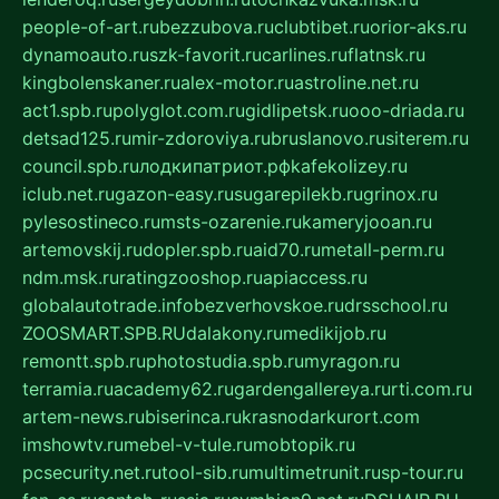
people-of-art.ru
bezzubova.ru
clubtibet.ru
orior-aks.ru
dynamoauto.ru
szk-favorit.ru
carlines.ru
flatnsk.ru
kingbolenskaner.ru
alex-motor.ru
astroline.net.ru
act1.spb.ru
polyglot.com.ru
gidlipetsk.ru
ooo-driada.ru
detsad125.ru
mir-zdoroviya.ru
bruslanovo.ru
siterem.ru
council.spb.ru
лодкипатриот.рф
kafekolizey.ru
iclub.net.ru
gazon-easy.ru
sugarepilekb.ru
grinox.ru
pylesostineco.ru
msts-ozarenie.ru
kameryjooan.ru
artemovskij.ru
dopler.spb.ru
aid70.ru
metall-perm.ru
ndm.msk.ru
ratingzooshop.ru
apiaccess.ru
globalautotrade.info
bezverhovskoe.ru
drsschool.ru
ZOOSMART.SPB.RU
dalakony.ru
medikijob.ru
remontt.spb.ru
photostudia.spb.ru
myragon.ru
terramia.ru
academy62.ru
gardengallereya.ru
rti.com.ru
artem-news.ru
biserinca.ru
krasnodarkurort.com
imshowtv.ru
mebel-v-tule.ru
mobtopik.ru
pcsecurity.net.ru
tool-sib.ru
multimetrunit.ru
sp-tour.ru