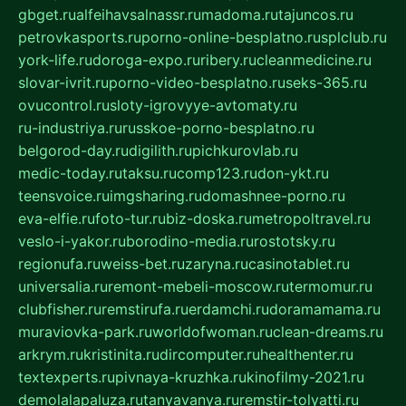
gbget.ru
alfeihavsalnassr.ru
madoma.ru
tajuncos.ru
petrovkasports.ru
porno-online-besplatno.ru
splclub.ru
york-life.ru
doroga-expo.ru
ribery.ru
cleanmedicine.ru
slovar-ivrit.ru
porno-video-besplatno.ru
seks-365.ru
ovucontrol.ru
sloty-igrovyye-avtomaty.ru
ru-industriya.ru
russkoe-porno-besplatno.ru
belgorod-day.ru
digilith.ru
pichkurovlab.ru
medic-today.ru
taksu.ru
comp123.ru
don-ykt.ru
teensvoice.ru
imgsharing.ru
domashnee-porno.ru
eva-elfie.ru
foto-tur.ru
biz-doska.ru
metropoltravel.ru
veslo-i-yakor.ru
borodino-media.ru
rostotsky.ru
regionufa.ru
weiss-bet.ru
zaryna.ru
casinotablet.ru
universalia.ru
remont-mebeli-moscow.ru
termomur.ru
clubfisher.ru
remstirufa.ru
erdamchi.ru
doramamama.ru
muraviovka-park.ru
worldofwoman.ru
clean-dreams.ru
arkrym.ru
kristinita.ru
dircomputer.ru
healthenter.ru
textexperts.ru
pivnaya-kruzhka.ru
kinofilmy-2021.ru
demolalapaluza.ru
tanyavanya.ru
remstir-tolyatti.ru