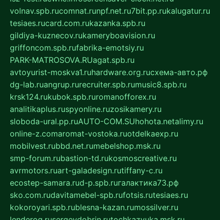
volnav.spb.ru
comnat.ru
npf.net.ru
7bit.pp.ru
kalugatur.ru
tesiaes.ru
card.com.ru
kazanka.spb.ru
gildiya-kuznecov.ru
kameryboavision.ru
griffoncom.spb.ru
fabrika-emotsiy.ru
PARK-MATROSOVA.RU
agat.spb.ru
avtoyurist-moskva1.ru
hardware.org.ru
схема-авто.рф
dg-lab.ru
angrup.ru
recruiter.spb.ru
music8.spb.ru
krsk124.ru
kubok.spb.ru
romanofforex.ru
analitikaplus.ru
spyonline.ru
zosikamery.ru
sloboda-ural.pp.ru
AUTO-COM.SU
hohota.net
alimy.ru
online-z.com
aromat-vostoka.ru
otdelkaexp.ru
mobilvest.ru
bbd.net.ru
mebelshop.msk.ru
smp-forum.ru
bastion-td.ru
kosmoscreative.ru
avrmotors.ru
art-galadesign.ru
tiffany-c.ru
ecostep-samara.ru
d-p.spb.ru
галактика73.рф
sko.com.ru
davitamebel-spb.ru
fotsis.ru
tesiaes.ru
kokoroyari.spb.ru
blesna-kazan.ru
mossilver.ru
lenderoq.ru
sergeydobrin.ru
tochkazvuka.msk.ru