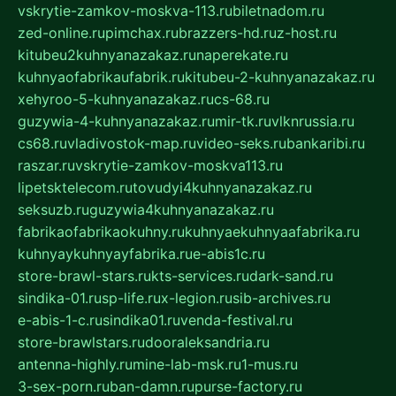
vskrytie-zamkov-moskva-113.ru
biletnadom.ru
zed-online.ru
pimchax.ru
brazzers-hd.ru
z-host.ru
kitubeu2kuhnyanazakaz.ru
naperekate.ru
kuhnyaofabrikaufabrik.ru
kitubeu-2-kuhnyanazakaz.ru
xehyroo-5-kuhnyanazakaz.ru
cs-68.ru
guzywia-4-kuhnyanazakaz.ru
mir-tk.ru
vlknrussia.ru
cs68.ru
vladivostok-map.ru
video-seks.ru
bankaribi.ru
raszar.ru
vskrytie-zamkov-moskva113.ru
lipetsktelecom.ru
tovudyi4kuhnyanazakaz.ru
seksuzb.ru
guzywia4kuhnyanazakaz.ru
fabrikaofabrikaokuhny.ru
kuhnyaekuhnyaafabrika.ru
kuhnyaykuhnyayfabrika.ru
e-abis1c.ru
store-brawl-stars.ru
kts-services.ru
dark-sand.ru
sindika-01.ru
sp-life.ru
x-legion.ru
sib-archives.ru
e-abis-1-c.ru
sindika01.ru
venda-festival.ru
store-brawlstars.ru
dooraleksandria.ru
antenna-highly.ru
mine-lab-msk.ru
1-mus.ru
3-sex-porn.ru
ban-damn.ru
purse-factory.ru