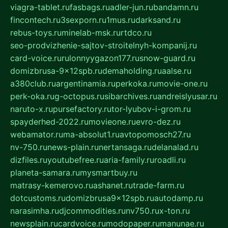
viagra-tablet.ru
fasbags.ru
adler-jun.ru
bandamn.ru
fincontech.ru
3sexporn.ru
1mus.ru
darksand.ru
rebus-toys.ru
minelab-msk.ru
rtdco.ru
seo-prodvizhenie-sajtov-stroitelnyh-kompanij.ru
card-voice.ru
rulonnyygazon177.ru
snow-guard.ru
domizbrusa-9x12spb.ru
demaholding.ru
aalse.ru
a380club.ru
argentinamia.ru
perkoka.ru
movie-one.ru
perk-oka.ru
g-octopus.ru
sibarchives.ru
andreislyusar.ru
naruto-x.ru
pursefactory.ru
tor-lyubov-i-grom.ru
spayderhed-2022.ru
movieone.ru
evro-dez.ru
webamator.ru
ma-absolut1.ru
avtopomosch27.ru
nv-750.ru
news-plain.ru
nertansaga.ru
delanalad.ru
dizfiles.ru
youtubefree.ru
aria-family.ru
roadli.ru
planeta-samara.ru
mysmartbuy.ru
matrasy-kemerovo.ru
ashanet.ru
trade-farm.ru
dotcustoms.ru
domizbrusa9x12spb.ru
autodamp.ru
narasimha.ru
djcommodities.ru
nv750.ru
x-ton.ru
newsplain.ru
cardvoice.ru
modopaper.ru
manunae.ru