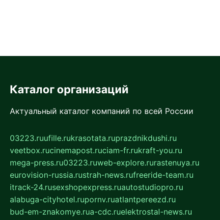
Каталог организаций
Актуальный каталог компаний по всей России
03223.ru
ufille.ru
krasotata.ru
prazdnikdushi.ru
veetbox.ru
cinemapost.ru
ciam-fr.ru
kraft-you.ru
mega-press.ru
03223.ru
web-explore.ru
rastenuya.ru
eurovision-russia.ru
strah-news.ru
freeride-team.ru
itrack-24.ru
sexshopexpress.ru
autostudiopro.ru
alabuga-cityhotel.ru
pornv.ru
atlantpereezd.ru
bud-em-znakomye.ru
a-cdc.ru
elektrostal-news.ru