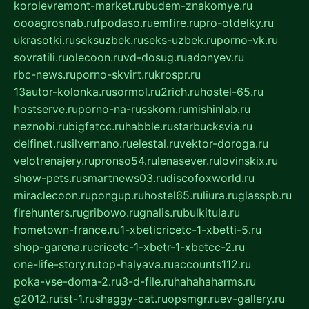
korolevremont-market.ru
budem-znakomye.ru
oooagrosnab.ru
fpodaso.ru
emfire.ru
pro-otdelky.ru
ukrasotki.ru
seksuzbek.ru
seks-uzbek.ru
porno-vk.ru
sovratili.ru
olecoon.ru
vd-dosug.ru
adonyev.ru
rbc-news.ru
porno-skvirt.ru
krospr.ru
13autor-kolonka.ru
sormol.ru
2rich.ru
hostel-65.ru
hostserve.ru
porno-na-russkom.ru
mishinlab.ru
neznobi.ru
bigfatcc.ru
habble.ru
starbucksvia.ru
delfinet.ru
silvernano.ru
elestal.ru
vektor-doroga.ru
velotrenajery.ru
pronso54.ru
lenasever.ru
lovinskix.ru
show-pets.ru
smartnews03.ru
discofoxworld.ru
miraclecoon.ru
pongup.ru
hostel65.ru
liura.ru
glasspb.ru
firehunters.ru
gribowo.ru
gnalis.ru
bulkitula.ru
hometown-france.ru
1-xbeticricetc-1-xbetti-5.ru
shop-garena.ru
cricetc-1-xbetr-1-xbetcc-2.ru
one-life-story.ru
top-halyava.ru
accounts112.ru
poka-vse-doma-2.ru
3-d-file.ru
hahahaharms.ru
g2012.ru
tst-1.ru
shaggy-cat.ru
opsmgr.ru
ev-gallery.ru