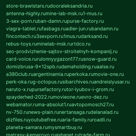
store-brawlstars.ru
dooraleksandria.ru
antenna-highly.ru
mine-lab-msk.ru
1-mus.ru
3-sex-porn.ru
ban-damn.ru
purse-factory.ru
viagra-tablet.ru
fasbags.ru
adler-jun.ru
bandamn.ru
fincontech.ru
3sexporn.ru
1mus.ru
darksand.ru
rebus-toys.ru
minelab-msk.ru
rtdco.ru
seo-prodvizhenie-sajtov-stroitelnyh-kompanij.ru
card-voice.ru
rulonnyygazon177.ru
snow-guard.ru
domizbrusa-9x12spb.ru
demaholding.ru
aalse.ru
a380club.ru
argentinamia.ru
perkoka.ru
movie-one.ru
perk-oka.ru
g-octopus.ru
sibarchives.ru
andreislyusar.ru
naruto-x.ru
pursefactory.ru
tor-lyubov-i-grom.ru
spayderhed-2022.ru
movieone.ru
evro-dez.ru
webamator.ru
ma-absolut1.ru
avtopomosch27.ru
nv-750.ru
news-plain.ru
nertansaga.ru
delanalad.ru
dizfiles.ru
youtubefree.ru
aria-family.ru
roadli.ru
planeta-samara.ru
mysmartbuy.ru
matrasy-kemerovo.ru
ashanet.ru
trade-farm.ru