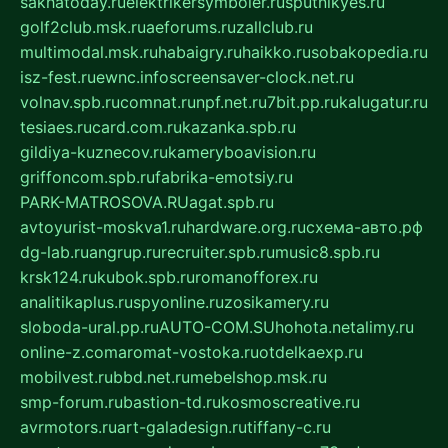
sakhatoday.ru
elektrikersymboler.ru
sputnikyes.ru
golf2club.msk.ru
aeforums.ru
zallclub.ru
multimodal.msk.ru
habaigry.ru
haikko.ru
sobakopedia.ru
isz-fest.ru
ewnc.info
screensaver-clock.net.ru
volnav.spb.ru
comnat.ru
npf.net.ru
7bit.pp.ru
kalugatur.ru
tesiaes.ru
card.com.ru
kazanka.spb.ru
gildiya-kuznecov.ru
kameryboavision.ru
griffoncom.spb.ru
fabrika-emotsiy.ru
PARK-MATROSOVA.RU
agat.spb.ru
avtoyurist-moskva1.ru
hardware.org.ru
схема-авто.рф
dg-lab.ru
angrup.ru
recruiter.spb.ru
music8.spb.ru
krsk124.ru
kubok.spb.ru
romanofforex.ru
analitikaplus.ru
spyonline.ru
zosikamery.ru
sloboda-ural.pp.ru
AUTO-COM.SU
hohota.net
alimy.ru
online-z.com
aromat-vostoka.ru
otdelkaexp.ru
mobilvest.ru
bbd.net.ru
mebelshop.msk.ru
smp-forum.ru
bastion-td.ru
kosmoscreative.ru
avrmotors.ru
art-galadesign.ru
tiffany-c.ru