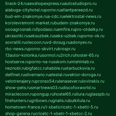
itrack-24.ru
sexshopexpress.ru
autostudiopro.ru
alabuga-cityhotel.ru
pornv.ru
atlantpereezd.ru
bud-em-znakomye.ru
a-cdc.ru
elektrostal-news.ru
korolevremont-market.ru
budem-znakomye.ru
oooagrosnab.ru
fpodaso.ru
emfire.ru
pro-otdelky.ru
ukrasotki.ru
seksuzbek.ru
seks-uzbek.ru
porno-vk.ru
sovratili.ru
olecoon.ru
vd-dosug.ru
adonyev.ru
rbc-news.ru
porno-skvirt.ru
krospr.ru
13autor-kolonka.ru
sormol.ru
2rich.ru
hostel-65.ru
hostserve.ru
porno-na-russkom.ru
mishinlab.ru
neznobi.ru
bigfatcc.ru
habble.ru
starbucksvia.ru
delfinet.ru
silvernano.ru
elestal.ru
vektor-doroga.ru
velotrenajery.ru
pronso54.ru
lenasever.ru
lovinskix.ru
show-pets.ru
smartnews03.ru
discofoxworld.ru
miraclecoon.ru
pongup.ru
hostel65.ru
liura.ru
glasspb.ru
firehunters.ru
gribowo.ru
gnalis.ru
bulkitula.ru
hometown-france.ru
1-xbeticricetc-1-xbetti-5.ru
shop-garena.ru
cricetc-1-xbetr-1-xbetcc-2.ru