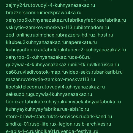
zajmy24.ru
tovudyi-4-kuhnyanazakaz.ru
brazzerscom.ru
medsprawo4ka.ru
xehyroo5kuhnyanazakaz.ru
fabrikayfabrikaefabrika.ru
vskrytie-zamkov-moskva-113.ru
biletnadom.ru
zed-online.ru
pimchax.ru
brazzers-hd.ru
z-host.ru
kitubeu2kuhnyanazakaz.ru
naperekate.ru
kuhnyaofabrikaufabrik.ru
kitubeu-2-kuhnyanazakaz.ru
xehyroo-5-kuhnyanazakaz.ru
cs-68.ru
guzywia-4-kuhnyanazakaz.ru
mir-tk.ru
vlknrussia.ru
cs68.ru
vladivostok-map.ru
video-seks.ru
bankaribi.ru
raszar.ru
vskrytie-zamkov-moskva113.ru
lipetsktelecom.ru
tovudyi4kuhnyanazakaz.ru
seksuzb.ru
guzywia4kuhnyanazakaz.ru
fabrikaofabrikaokuhny.ru
kuhnyaekuhnyaafabrika.ru
kuhnyaykuhnyayfabrika.ru
e-abis1c.ru
store-brawl-stars.ru
kts-services.ru
dark-sand.ru
sindika-01.ru
sp-life.ru
x-legion.ru
sib-archives.ru
e-abis-1-c.ru
sindika01.ru
venda-festival.ru