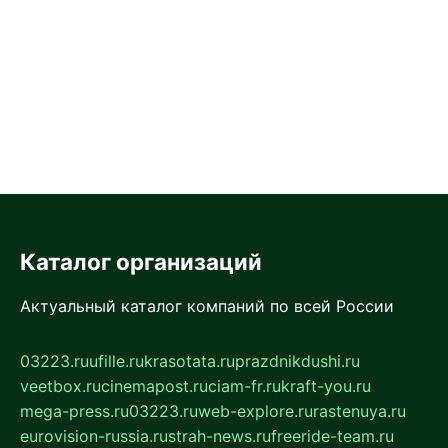
Каталог организаций
Актуальный каталог компаний по всей России
03223.ru
ufille.ru
krasotata.ru
prazdnikdushi.ru
veetbox.ru
cinemapost.ru
ciam-fr.ru
kraft-you.ru
mega-press.ru
03223.ru
web-explore.ru
rastenuya.ru
eurovision-russia.ru
strah-news.ru
freeride-team.ru