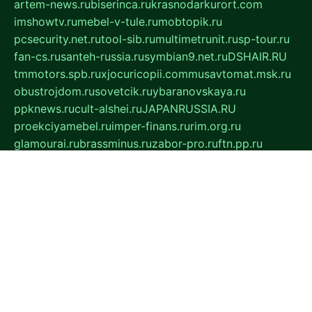
artem-news.ru
biserinca.ru
krasnodarkurort.com
imshowtv.ru
mebel-v-tule.ru
mobtopik.ru
pcsecurity.net.ru
tool-sib.ru
multimetrunit.ru
sp-tour.ru
fan-cs.ru
santeh-russia.ru
symbian9.net.ru
DSHAIR.RU
tmmotors.spb.ru
xjocuricopii.com
musavtomat.msk.ru
obustrojdom.ru
sovetcik.ru
ybaranovskaya.ru
ppknews.ru
cult-alshei.ru
JAPANRUSSIA.RU
proekciyamebel.ru
imper-finans.ru
rim.org.ru
glamourai.ru
brassminus.ru
zabor-pro.ru
ftn.pp.ru
dorogoe58.ru
laimengpacker.ru
kuzova-zapchasti.ru
sageerp.ru
taxodrom.ru
dsrazvitie.ru
hardcity.net.ru
ratinghomegames.ru
topservice25.ru
gubernyan.ru
gtglasslined.ru
ii4.ru
tssport.spb.ru
andorra24.com
blackwallstreet.ru
oboimos.ru
optim-doors.com.ru
ikuch.ru
nycr.org.ru
npa21.ru
vremya-ch.spb.ru
desert000.ru
ivtorgi.ru
ifiori.ru
catalog-statei.ru
dcv.org.ru
spetsmaster174.ru
ipkameryhiseeu.ru
dum26.ru
ruspol.spb.ru
fr-opendp.ru
kam-solnyshko.ru