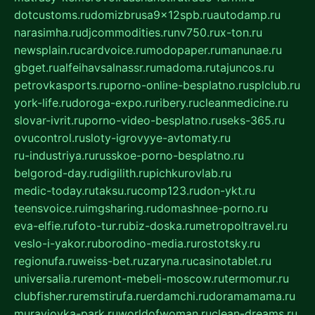
dotcustoms.ru
domizbrusa9x12spb.ru
autodamp.ru
narasimha.ru
djcommodities.ru
nv750.ru
x-ton.ru
newsplain.ru
cardvoice.ru
modopaper.ru
manunae.ru
gbget.ru
alfeihavsalnassr.ru
madoma.ru
tajuncos.ru
petrovkasports.ru
porno-online-besplatno.ru
splclub.ru
york-life.ru
doroga-expo.ru
ribery.ru
cleanmedicine.ru
slovar-ivrit.ru
porno-video-besplatno.ru
seks-365.ru
ovucontrol.ru
sloty-igrovyye-avtomaty.ru
ru-industriya.ru
russkoe-porno-besplatno.ru
belgorod-day.ru
digilith.ru
pichkurovlab.ru
medic-today.ru
taksu.ru
comp123.ru
don-ykt.ru
teensvoice.ru
imgsharing.ru
domashnee-porno.ru
eva-elfie.ru
foto-tur.ru
biz-doska.ru
metropoltravel.ru
veslo-i-yakor.ru
borodino-media.ru
rostotsky.ru
regionufa.ru
weiss-bet.ru
zaryna.ru
casinotablet.ru
universalia.ru
remont-mebeli-moscow.ru
termomur.ru
clubfisher.ru
remstirufa.ru
erdamchi.ru
doramamama.ru
muraviovka-park.ru
worldofwoman.ru
clean-dreams.ru