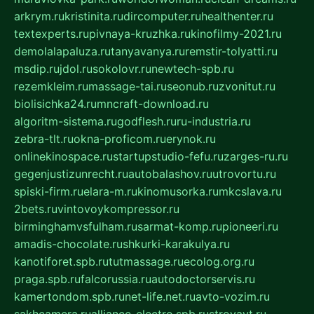
arkrym.ru
kristinita.ru
dircomputer.ru
healthenter.ru
textexperts.ru
pivnaya-kruzhka.ru
kinofilmy-2021.ru
demolalapaluza.ru
tanyavanya.ru
remstir-tolyatti.ru
msdip.ru
jdol.ru
sokolovr.ru
newtech-spb.ru
rezemkleim.ru
massage-tai.ru
seonub.ru
zvonitut.ru
biolisichka24.ru
mncraft-download.ru
algoritm-sistema.ru
godflesh.ru
ru-industria.ru
zebra-tlt.ru
okna-proficom.ru
erynok.ru
onlinekinospace.ru
startupstudio-fefu.ru
zarges-ru.ru
gegenjustizunrecht.ru
autobalashov.ru
utrovortu.ru
spiski-firm.ru
elara-m.ru
kinomusorka.ru
mkcslava.ru
2bets.ru
vintovoykompressor.ru
birminghamvsfulham.ru
sarmat-komp.ru
pioneeri.ru
amadis-chocolate.ru
shkurki-karakulya.ru
kanotiforet.spb.ru
tutmassage.ru
ecolog.org.ru
praga.spb.ru
falcorussia.ru
autodoctorservis.ru
kamertondom.spb.ru
net-life.net.ru
avto-vozim.ru