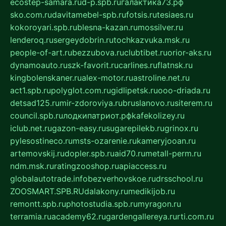
ecostep-samara.ru
d-p.spb.ru
галактика73.рф
sko.com.ru
davitamebel-spb.ru
fotsis.ru
tesiaes.ru
kokoroyari.spb.ru
blesna-kazan.ru
mossilver.ru
lenderoq.ru
sergeydobrin.ru
tochkazvuka.msk.ru
people-of-art.ru
bezzubova.ru
clubtibet.ru
orior-aks.ru
dynamoauto.ru
szk-favorit.ru
carlines.ru
flatnsk.ru
kingbolenskaner.ru
alex-motor.ru
astroline.net.ru
act1.spb.ru
polyglot.com.ru
gidlipetsk.ru
ooo-driada.ru
detsad125.ru
mir-zdoroviya.ru
bruslanovo.ru
siterem.ru
council.spb.ru
лодкипатриот.рф
kafekolizey.ru
iclub.net.ru
gazon-easy.ru
sugarepilekb.ru
grinox.ru
pylesostineco.ru
msts-ozarenie.ru
kameryjooan.ru
artemovskij.ru
dopler.spb.ru
aid70.ru
metall-perm.ru
ndm.msk.ru
ratingzooshop.ru
apiaccess.ru
globalautotrade.info
bezverhovskoe.ru
drsschool.ru
ZOOSMART.SPB.RU
dalakony.ru
medikijob.ru
remontt.spb.ru
photostudia.spb.ru
myragon.ru
terramia.ru
academy62.ru
gardengallereya.ru
rti.com.ru