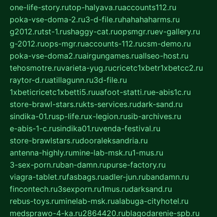
one-life-story.ru
top-halyava.ru
accounts112.ru
poka-vse-doma-2.ru
3-d-file.ru
hahahaharms.ru
g2012.ru
tst-1.ru
shaggy-cat.ru
opsmgr.ru
ev-gallery.ru
g-2012.ru
ops-mgr.ru
accounts-112.ru
csm-demo.ru
poka-vse-doma2.ru
airgungames.ru
allseo-host.ru
tehosmotre.ru
varieta-yug.ru
cricetc1xbetr1xbetcc2.ru
raytor-d.ru
atillagunn.ru
3d-file.ru
1xbeticricetc1xbetti5.ru
uafoot-statti.ru
e-abis1c.ru
store-brawl-stars.ru
kts-services.ru
dark-sand.ru
sindika-01.ru
sp-life.ru
x-legion.ru
sib-archives.ru
e-abis-1-c.ru
sindika01.ru
venda-festival.ru
store-brawlstars.ru
dooraleksandria.ru
antenna-highly.ru
mine-lab-msk.ru
1-mus.ru
3-sex-porn.ru
ban-damn.ru
purse-factory.ru
viagra-tablet.ru
fasbags.ru
adler-jun.ru
bandamn.ru
fincontech.ru
3sexporn.ru
1mus.ru
darksand.ru
rebus-toys.ru
minelab-msk.ru
alabuga-cityhotel.ru
medsprawo-4-ka.ru
2864420.ru
blagodarenie-spb.ru