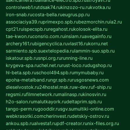
sakhcamera.ru
alliance-electro.spb.ru
stroyavt.ru
controlweb1.ru
tdsak74.ru
kinzozo-ru.ru
kvotka.ru
iron-snab.ru
costa-bella.ru
eugrus.pp.ru
associaciya39.ru
primexpo.spb.ru
bezmorchin.ru
ia2.ru
cpt21.ru
ispecspb.ru
regahost.ru
kolosok-elita.ru
tae-kwon.ru
consrio.com.ru
insiam.ru
avegainfo.ru
archery161.ru
bigencyclica.ru
vlast16.ru
korru.net
sarmiento.spb.su
extelopedia.ru
lammin-suo.spb.ru
iskatour.spb.ru
snpi.org.ru
running-line.ru
krygeva-spa.ru
chel.net.ru
rust-loco.ru
dugshop.ru
hl-beta.spb.ru
school494.spb.ru
mymubaby.ru
epoha-metalband.ru
ngr.spb.ru
rusgosnews.com
dieselvostok.ru
24hostel.msk.ru
w-dev.ru
f-ship.ru
regsmi.ru
filmnetwork.ru
malinasp.ru
kinosvin.ru
h2o-salon.ru
malutkayork.ru
deltaprim.spb.ru
tango-perm.ru
gooddir.ru
sgv.su
multiki-online.com
webkrasotki.com
cherinvest.ru
detskiy-ostrov.ru
ankou.spb.ru
alvesta1.ru
pdf-creator.ru
nix-files.org.ru