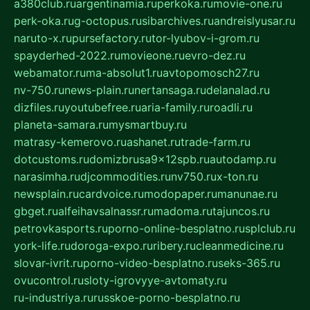
a380club.ru
argentinamia.ru
perkoka.ru
movie-one.ru
perk-oka.ru
g-octopus.ru
sibarchives.ru
andreislyusar.ru
naruto-x.ru
pursefactory.ru
tor-lyubov-i-grom.ru
spayderhed-2022.ru
movieone.ru
evro-dez.ru
webamator.ru
ma-absolut1.ru
avtopomosch27.ru
nv-750.ru
news-plain.ru
nertansaga.ru
delanalad.ru
dizfiles.ru
youtubefree.ru
aria-family.ru
roadli.ru
planeta-samara.ru
mysmartbuy.ru
matrasy-kemerovo.ru
ashanet.ru
trade-farm.ru
dotcustoms.ru
domizbrusa9x12spb.ru
autodamp.ru
narasimha.ru
djcommodities.ru
nv750.ru
x-ton.ru
newsplain.ru
cardvoice.ru
modopaper.ru
manunae.ru
gbget.ru
alfeihavsalnassr.ru
madoma.ru
tajuncos.ru
petrovkasports.ru
porno-online-besplatno.ru
splclub.ru
york-life.ru
doroga-expo.ru
ribery.ru
cleanmedicine.ru
slovar-ivrit.ru
porno-video-besplatno.ru
seks-365.ru
ovucontrol.ru
sloty-igrovyye-avtomaty.ru
ru-industriya.ru
russkoe-porno-besplatno.ru