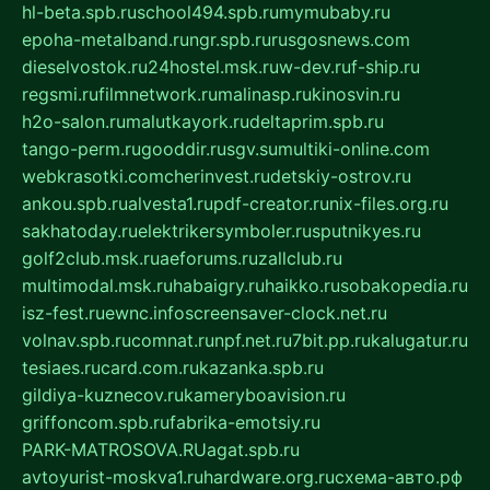
hl-beta.spb.ru
school494.spb.ru
mymubaby.ru
epoha-metalband.ru
ngr.spb.ru
rusgosnews.com
dieselvostok.ru
24hostel.msk.ru
w-dev.ru
f-ship.ru
regsmi.ru
filmnetwork.ru
malinasp.ru
kinosvin.ru
h2o-salon.ru
malutkayork.ru
deltaprim.spb.ru
tango-perm.ru
gooddir.ru
sgv.su
multiki-online.com
webkrasotki.com
cherinvest.ru
detskiy-ostrov.ru
ankou.spb.ru
alvesta1.ru
pdf-creator.ru
nix-files.org.ru
sakhatoday.ru
elektrikersymboler.ru
sputnikyes.ru
golf2club.msk.ru
aeforums.ru
zallclub.ru
multimodal.msk.ru
habaigry.ru
haikko.ru
sobakopedia.ru
isz-fest.ru
ewnc.info
screensaver-clock.net.ru
volnav.spb.ru
comnat.ru
npf.net.ru
7bit.pp.ru
kalugatur.ru
tesiaes.ru
card.com.ru
kazanka.spb.ru
gildiya-kuznecov.ru
kameryboavision.ru
griffoncom.spb.ru
fabrika-emotsiy.ru
PARK-MATROSOVA.RU
agat.spb.ru
avtoyurist-moskva1.ru
hardware.org.ru
схема-авто.рф