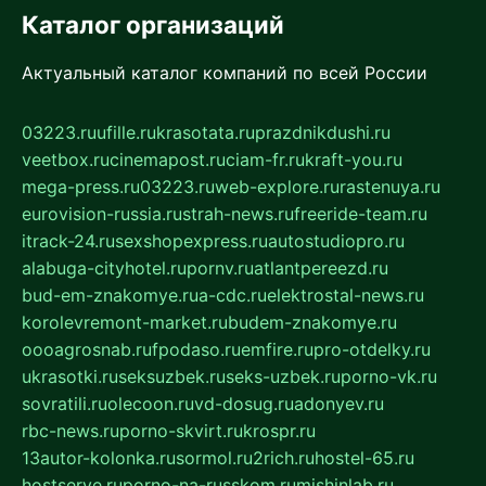
Каталог организаций
Актуальный каталог компаний по всей России
03223.ru
ufille.ru
krasotata.ru
prazdnikdushi.ru
veetbox.ru
cinemapost.ru
ciam-fr.ru
kraft-you.ru
mega-press.ru
03223.ru
web-explore.ru
rastenuya.ru
eurovision-russia.ru
strah-news.ru
freeride-team.ru
itrack-24.ru
sexshopexpress.ru
autostudiopro.ru
alabuga-cityhotel.ru
pornv.ru
atlantpereezd.ru
bud-em-znakomye.ru
a-cdc.ru
elektrostal-news.ru
korolevremont-market.ru
budem-znakomye.ru
oooagrosnab.ru
fpodaso.ru
emfire.ru
pro-otdelky.ru
ukrasotki.ru
seksuzbek.ru
seks-uzbek.ru
porno-vk.ru
sovratili.ru
olecoon.ru
vd-dosug.ru
adonyev.ru
rbc-news.ru
porno-skvirt.ru
krospr.ru
13autor-kolonka.ru
sormol.ru
2rich.ru
hostel-65.ru
hostserve.ru
porno-na-russkom.ru
mishinlab.ru