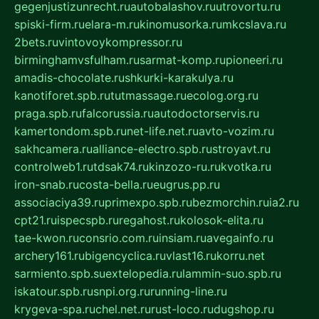
gegenjustizunrecht.ru
autobalashov.ru
utrovortu.ru
spiski-firm.ru
elara-m.ru
kinomusorka.ru
mkcslava.ru
2bets.ru
vintovoykompressor.ru
birminghamvsfulham.ru
sarmat-komp.ru
pioneeri.ru
amadis-chocolate.ru
shkurki-karakulya.ru
kanotiforet.spb.ru
tutmassage.ru
ecolog.org.ru
praga.spb.ru
falcorussia.ru
autodoctorservis.ru
kamertondom.spb.ru
net-life.net.ru
avto-vozim.ru
sakhcamera.ru
alliance-electro.spb.ru
stroyavt.ru
controlweb1.ru
tdsak74.ru
kinzozo-ru.ru
kvotka.ru
iron-snab.ru
costa-bella.ru
eugrus.pp.ru
associaciya39.ru
primexpo.spb.ru
bezmorchin.ru
ia2.ru
cpt21.ru
ispecspb.ru
regahost.ru
kolosok-elita.ru
tae-kwon.ru
consrio.com.ru
insiam.ru
avegainfo.ru
archery161.ru
bigencyclica.ru
vlast16.ru
korru.net
sarmiento.spb.su
extelopedia.ru
lammin-suo.spb.ru
iskatour.spb.ru
snpi.org.ru
running-line.ru
krygeva-spa.ru
chel.net.ru
rust-loco.ru
dugshop.ru