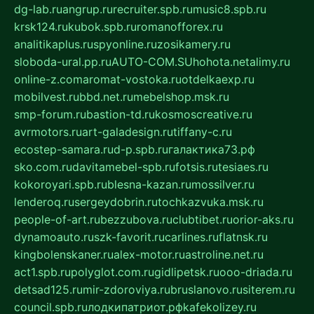
dg-lab.ru
angrup.ru
recruiter.spb.ru
music8.spb.ru
krsk124.ru
kubok.spb.ru
romanofforex.ru
analitikaplus.ru
spyonline.ru
zosikamery.ru
sloboda-ural.pp.ru
AUTO-COM.SU
hohota.net
alimy.ru
online-z.com
aromat-vostoka.ru
otdelkaexp.ru
mobilvest.ru
bbd.net.ru
mebelshop.msk.ru
smp-forum.ru
bastion-td.ru
kosmoscreative.ru
avrmotors.ru
art-galadesign.ru
tiffany-c.ru
ecostep-samara.ru
d-p.spb.ru
галактика73.рф
sko.com.ru
davitamebel-spb.ru
fotsis.ru
tesiaes.ru
kokoroyari.spb.ru
blesna-kazan.ru
mossilver.ru
lenderoq.ru
sergeydobrin.ru
tochkazvuka.msk.ru
people-of-art.ru
bezzubova.ru
clubtibet.ru
orior-aks.ru
dynamoauto.ru
szk-favorit.ru
carlines.ru
flatnsk.ru
kingbolenskaner.ru
alex-motor.ru
astroline.net.ru
act1.spb.ru
polyglot.com.ru
gidlipetsk.ru
ooo-driada.ru
detsad125.ru
mir-zdoroviya.ru
bruslanovo.ru
siterem.ru
council.spb.ru
лодкипатриот.рф
kafekolizey.ru