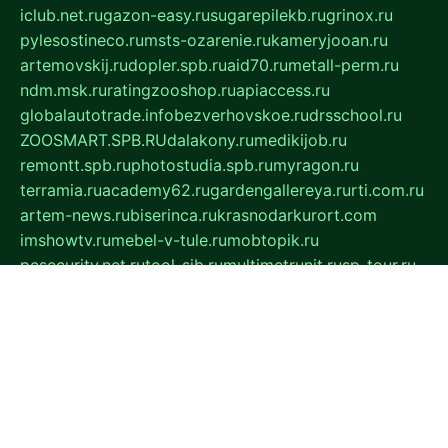
iclub.net.ru
gazon-easy.ru
sugarepilekb.ru
grinox.ru
pylesostineco.ru
msts-ozarenie.ru
kameryjooan.ru
artemovskij.ru
dopler.spb.ru
aid70.ru
metall-perm.ru
ndm.msk.ru
ratingzooshop.ru
apiaccess.ru
globalautotrade.info
bezverhovskoe.ru
drsschool.ru
ZOOSMART.SPB.RU
dalakony.ru
medikijob.ru
remontt.spb.ru
photostudia.spb.ru
myragon.ru
terramia.ru
academy62.ru
gardengallereya.ru
rti.com.ru
artem-news.ru
biserinca.ru
krasnodarkurort.com
imshowtv.ru
mebel-v-tule.ru
mobtopik.ru
pcsecurity.net.ru
tool-sib.ru
multimetrunit.ru
sp-tour.ru
fan-cs.ru
santeh-russia.ru
symbian9.net.ru
DSHAIR.RU
tmmotors.spb.ru
xjocuricopii.com
musavtomat.msk.ru
obustrojdom.ru
sovetcik.ru
ybaranovskaya.ru
ppknews.ru
cult-alshei.ru
JAPANRUSSIA.RU
proekciyamebel.ru
imper-finans.ru
rim.org.ru
glamourai.ru
brassminus.ru
zabor-pro.ru
ftn.pp.ru
dorogoe58.ru
laimengpacker.ru
kuzova-zapchasti.ru