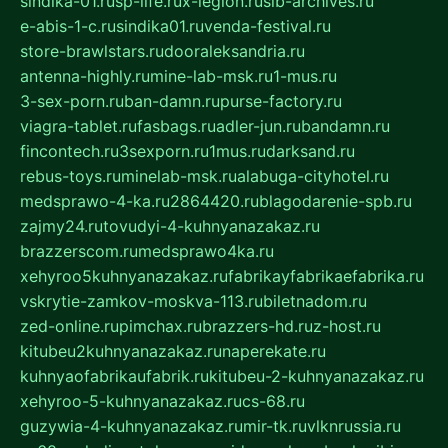
sindika-01.ru
sp-life.ru
x-legion.ru
sib-archives.ru
e-abis-1-c.ru
sindika01.ru
venda-festival.ru
store-brawlstars.ru
dooraleksandria.ru
antenna-highly.ru
mine-lab-msk.ru
1-mus.ru
3-sex-porn.ru
ban-damn.ru
purse-factory.ru
viagra-tablet.ru
fasbags.ru
adler-jun.ru
bandamn.ru
fincontech.ru
3sexporn.ru
1mus.ru
darksand.ru
rebus-toys.ru
minelab-msk.ru
alabuga-cityhotel.ru
medsprawo-4-ka.ru
2864420.ru
blagodarenie-spb.ru
zajmy24.ru
tovudyi-4-kuhnyanazakaz.ru
brazzerscom.ru
medsprawo4ka.ru
xehyroo5kuhnyanazakaz.ru
fabrikayfabrikaefabrika.ru
vskrytie-zamkov-moskva-113.ru
biletnadom.ru
zed-online.ru
pimchax.ru
brazzers-hd.ru
z-host.ru
kitubeu2kuhnyanazakaz.ru
naperekate.ru
kuhnyaofabrikaufabrik.ru
kitubeu-2-kuhnyanazakaz.ru
xehyroo-5-kuhnyanazakaz.ru
cs-68.ru
guzywia-4-kuhnyanazakaz.ru
mir-tk.ru
vlknrussia.ru