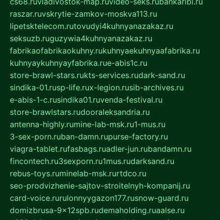
cs68.ru
vladivostok-map.ru
video-seks.ru
bankaribi.ru
raszar.ru
vskrytie-zamkov-moskva113.ru
lipetsktelecom.ru
tovudyi4kuhnyanazakaz.ru
seksuzb.ru
guzywia4kuhnyanazakaz.ru
fabrikaofabrikaokuhny.ru
kuhnyaekuhnyaafabrika.ru
kuhnyaykuhnyayfabrika.ru
e-abis1c.ru
store-brawl-stars.ru
kts-services.ru
dark-sand.ru
sindika-01.ru
sp-life.ru
x-legion.ru
sib-archives.ru
e-abis-1-c.ru
sindika01.ru
venda-festival.ru
store-brawlstars.ru
dooraleksandria.ru
antenna-highly.ru
mine-lab-msk.ru
1-mus.ru
3-sex-porn.ru
ban-damn.ru
purse-factory.ru
viagra-tablet.ru
fasbags.ru
adler-jun.ru
bandamn.ru
fincontech.ru
3sexporn.ru
1mus.ru
darksand.ru
rebus-toys.ru
minelab-msk.ru
rtdco.ru
seo-prodvizhenie-sajtov-stroitelnyh-kompanij.ru
card-voice.ru
rulonnyygazon177.ru
snow-guard.ru
domizbrusa-9x12spb.ru
demaholding.ru
aalse.ru