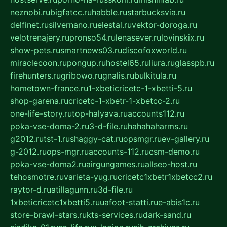
neznobi.ru
bigfatcc.ru
habble.ru
starbucksvia.ru
delfinet.ru
silvernano.ru
elestal.ru
vektor-doroga.ru
velotrenajery.ru
pronso54.ru
lenasever.ru
lovinskix.ru
show-pets.ru
smartnews03.ru
discofoxworld.ru
miraclecoon.ru
pongup.ru
hostel65.ru
liura.ru
glasspb.ru
firehunters.ru
gribowo.ru
gnalis.ru
bulkitula.ru
hometown-france.ru
1-xbeticricetc-1-xbetti-5.ru
shop-garena.ru
cricetc-1-xbetr-1-xbetcc-2.ru
one-life-story.ru
top-halyava.ru
accounts112.ru
poka-vse-doma-2.ru
3-d-file.ru
hahahaharms.ru
g2012.ru
tst-1.ru
shaggy-cat.ru
opsmgr.ru
ev-gallery.ru
g-2012.ru
ops-mgr.ru
accounts-112.ru
csm-demo.ru
poka-vse-doma2.ru
airgungames.ru
allseo-host.ru
tehosmotre.ru
varieta-yug.ru
cricetc1xbetr1xbetcc2.ru
raytor-d.ru
atillagunn.ru
3d-file.ru
1xbeticricetc1xbetti5.ru
uafoot-statti.ru
e-abis1c.ru
store-brawl-stars.ru
kts-services.ru
dark-sand.ru