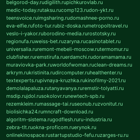
belgorod-day.ru
digilith.ru
pichkurovlab.ru
medic-today.ru
taksu.ru
comp123.ru
don-ykt.ru
teensvoice.ru
imgsharing.ru
domashnee-porno.ru
eva-elfie.ru
foto-tur.ru
biz-doska.ru
metropoltravel.ru
veslo-i-yakor.ru
borodino-media.ru
rostotsky.ru
regionufa.ru
weiss-bet.ru
zaryna.ru
casinotablet.ru
universalia.ru
remont-mebeli-moscow.ru
termomur.ru
clubfisher.ru
remstirufa.ru
erdamchi.ru
doramamama.ru
muraviovka-park.ru
worldofwoman.ru
clean-dreams.ru
arkrym.ru
kristinita.ru
dircomputer.ru
healthenter.ru
textexperts.ru
pivnaya-kruzhka.ru
kinofilmy-2021.ru
demolalapaluza.ru
tanyavanya.ru
remstir-tolyatti.ru
msdip.ru
jdol.ru
sokolovr.ru
newtech-spb.ru
rezemkleim.ru
massage-tai.ru
seonub.ru
zvonitut.ru
biolisichka24.ru
mncraft-download.ru
algoritm-sistema.ru
godflesh.ru
ru-industria.ru
zebra-tlt.ru
okna-proficom.ru
erynok.ru
onlinekinospace.ru
startupstudio-fefu.ru
zarges-ru.ru