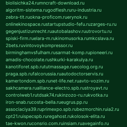
biolisichka24.ru
mncraft-download.ru
algoritm-sistema.ru
godflesh.ru
ru-industria.ru
zebra-tlt.ru
okna-proficom.ru
erynok.ru
onlinekinospace.ru
startupstudio-fefu.ru
zarges-ru.ru
gegenjustizunrecht.ru
autobalashov.ru
utrovortu.ru
spiski-firm.ru
elara-m.ru
kinomusorka.ru
mkcslava.ru
2bets.ru
vintovoykompressor.ru
birminghamvsfulham.ru
sarmat-komp.ru
pioneeri.ru
amadis-chocolate.ru
shkurki-karakulya.ru
kanotiforet.spb.ru
tutmassage.ru
ecolog.org.ru
praga.spb.ru
falcorussia.ru
autodoctorservis.ru
kamertondom.spb.ru
net-life.net.ru
avto-vozim.ru
sakhcamera.ru
alliance-electro.spb.ru
stroyavt.ru
controlweb1.ru
tdsak74.ru
kinzozo-ru.ru
kvotka.ru
iron-snab.ru
costa-bella.ru
eugrus.pp.ru
associaciya39.ru
primexpo.spb.ru
bezmorchin.ru
ia2.ru
cpt21.ru
ispecspb.ru
regahost.ru
kolosok-elita.ru
tae-kwon.ru
consrio.com.ru
insiam.ru
avegainfo.ru