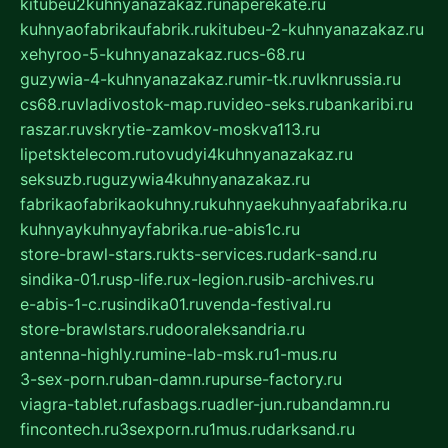
kitubeu2kuhnyanazakaz.ru
naperekate.ru
kuhnyaofabrikaufabrik.ru
kitubeu-2-kuhnyanazakaz.ru
xehyroo-5-kuhnyanazakaz.ru
cs-68.ru
guzywia-4-kuhnyanazakaz.ru
mir-tk.ru
vlknrussia.ru
cs68.ru
vladivostok-map.ru
video-seks.ru
bankaribi.ru
raszar.ru
vskrytie-zamkov-moskva113.ru
lipetsktelecom.ru
tovudyi4kuhnyanazakaz.ru
seksuzb.ru
guzywia4kuhnyanazakaz.ru
fabrikaofabrikaokuhny.ru
kuhnyaekuhnyaafabrika.ru
kuhnyaykuhnyayfabrika.ru
e-abis1c.ru
store-brawl-stars.ru
kts-services.ru
dark-sand.ru
sindika-01.ru
sp-life.ru
x-legion.ru
sib-archives.ru
e-abis-1-c.ru
sindika01.ru
venda-festival.ru
store-brawlstars.ru
dooraleksandria.ru
antenna-highly.ru
mine-lab-msk.ru
1-mus.ru
3-sex-porn.ru
ban-damn.ru
purse-factory.ru
viagra-tablet.ru
fasbags.ru
adler-jun.ru
bandamn.ru
fincontech.ru
3sexporn.ru
1mus.ru
darksand.ru