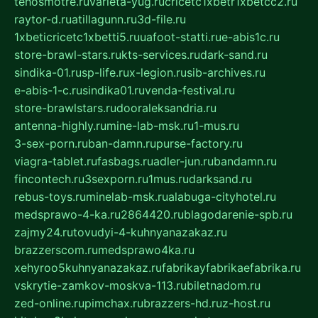
tehosmotre.ru
varieta-yug.ru
cricetc1xbetr1xbetcc2.ru
raytor-d.ru
atillagunn.ru
3d-file.ru
1xbeticricetc1xbetti5.ru
uafoot-statti.ru
e-abis1c.ru
store-brawl-stars.ru
kts-services.ru
dark-sand.ru
sindika-01.ru
sp-life.ru
x-legion.ru
sib-archives.ru
e-abis-1-c.ru
sindika01.ru
venda-festival.ru
store-brawlstars.ru
dooraleksandria.ru
antenna-highly.ru
mine-lab-msk.ru
1-mus.ru
3-sex-porn.ru
ban-damn.ru
purse-factory.ru
viagra-tablet.ru
fasbags.ru
adler-jun.ru
bandamn.ru
fincontech.ru
3sexporn.ru
1mus.ru
darksand.ru
rebus-toys.ru
minelab-msk.ru
alabuga-cityhotel.ru
medsprawo-4-ka.ru
2864420.ru
blagodarenie-spb.ru
zajmy24.ru
tovudyi-4-kuhnyanazakaz.ru
brazzerscom.ru
medsprawo4ka.ru
xehyroo5kuhnyanazakaz.ru
fabrikayfabrikaefabrika.ru
vskrytie-zamkov-moskva-113.ru
biletnadom.ru
zed-online.ru
pimchax.ru
brazzers-hd.ru
z-host.ru