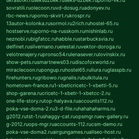
sovratili.ru
olecoon.ru
vd-dosug.ru
adonyev.ru
rbc-news.ru
porno-skvirt.ru
krospr.ru
13autor-kolonka.ru
sormol.ru
2rich.ru
hostel-65.ru
hostserve.ru
porno-na-russkom.ru
mishinlab.ru
neznobi.ru
bigfatcc.ru
habble.ru
starbucksvia.ru
delfinet.ru
silvernano.ru
elestal.ru
vektor-doroga.ru
velotrenajery.ru
pronso54.ru
lenasever.ru
lovinskix.ru
show-pets.ru
smartnews03.ru
discofoxworld.ru
miraclecoon.ru
pongup.ru
hostel65.ru
liura.ru
glasspb.ru
firehunters.ru
gribowo.ru
gnalis.ru
bulkitula.ru
hometown-france.ru
1-xbeticricetc-1-xbetti-5.ru
shop-garena.ru
cricetc-1-xbetr-1-xbetcc-2.ru
one-life-story.ru
top-halyava.ru
accounts112.ru
poka-vse-doma-2.ru
3-d-file.ru
hahahaharms.ru
g2012.ru
tst-1.ru
shaggy-cat.ru
opsmgr.ru
ev-gallery.ru
g-2012.ru
ops-mgr.ru
accounts-112.ru
csm-demo.ru
poka-vse-doma2.ru
airgungames.ru
allseo-host.ru