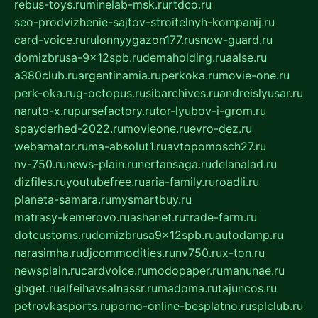
rebus-toys.ru
minelab-msk.ru
rtdco.ru
seo-prodvizhenie-sajtov-stroitelnyh-kompanij.ru
card-voice.ru
rulonnyygazon177.ru
snow-guard.ru
domizbrusa-9x12spb.ru
demaholding.ru
aalse.ru
a380club.ru
argentinamia.ru
perkoka.ru
movie-one.ru
perk-oka.ru
g-octopus.ru
sibarchives.ru
andreislyusar.ru
naruto-x.ru
pursefactory.ru
tor-lyubov-i-grom.ru
spayderhed-2022.ru
movieone.ru
evro-dez.ru
webamator.ru
ma-absolut1.ru
avtopomosch27.ru
nv-750.ru
news-plain.ru
nertansaga.ru
delanalad.ru
dizfiles.ru
youtubefree.ru
aria-family.ru
roadli.ru
planeta-samara.ru
mysmartbuy.ru
matrasy-kemerovo.ru
ashanet.ru
trade-farm.ru
dotcustoms.ru
domizbrusa9x12spb.ru
autodamp.ru
narasimha.ru
djcommodities.ru
nv750.ru
x-ton.ru
newsplain.ru
cardvoice.ru
modopaper.ru
manunae.ru
gbget.ru
alfeihavsalnassr.ru
madoma.ru
tajuncos.ru
petrovkasports.ru
porno-online-besplatno.ru
splclub.ru