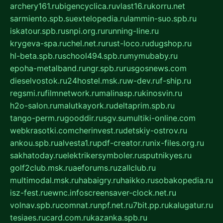
archery161.ru
bigencyclica.ru
vlast16.ru
korru.net
sarmiento.spb.su
extelopedia.ru
lammin-suo.spb.ru
iskatour.spb.ru
snpi.org.ru
running-line.ru
krygeva-spa.ru
chel.net.ru
rust-loco.ru
dugshop.ru
hl-beta.spb.ru
school494.spb.ru
mymubaby.ru
epoha-metalband.ru
ngr.spb.ru
rusgosnews.com
dieselvostok.ru
24hostel.msk.ru
w-dev.ru
f-ship.ru
regsmi.ru
filmnetwork.ru
malinasp.ru
kinosvin.ru
h2o-salon.ru
malutkayork.ru
deltaprim.spb.ru
tango-perm.ru
gooddir.ru
sgv.su
multiki-online.com
webkrasotki.com
cherinvest.ru
detskiy-ostrov.ru
ankou.spb.ru
alvesta1.ru
pdf-creator.ru
nix-files.org.ru
sakhatoday.ru
elektrikersymboler.ru
sputnikyes.ru
golf2club.msk.ru
aeforums.ru
zallclub.ru
multimodal.msk.ru
habaigry.ru
haikko.ru
sobakopedia.ru
isz-fest.ru
ewnc.info
screensaver-clock.net.ru
volnav.spb.ru
comnat.ru
npf.net.ru
7bit.pp.ru
kalugatur.ru
tesiaes.ru
card.com.ru
kazanka.spb.ru