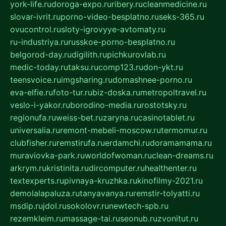
york-life.ru
doroga-expo.ru
ribery.ru
cleanmedicine.ru
slovar-ivrit.ru
porno-video-besplatno.ru
seks-365.ru
ovucontrol.ru
sloty-igrovyye-avtomaty.ru
ru-industriya.ru
russkoe-porno-besplatno.ru
belgorod-day.ru
digilith.ru
pichkurovlab.ru
medic-today.ru
taksu.ru
comp123.ru
don-ykt.ru
teensvoice.ru
imgsharing.ru
domashnee-porno.ru
eva-elfie.ru
foto-tur.ru
biz-doska.ru
metropoltravel.ru
veslo-i-yakor.ru
borodino-media.ru
rostotsky.ru
regionufa.ru
weiss-bet.ru
zaryna.ru
casinotablet.ru
universalia.ru
remont-mebeli-moscow.ru
termomur.ru
clubfisher.ru
remstirufa.ru
erdamchi.ru
doramamama.ru
muraviovka-park.ru
worldofwoman.ru
clean-dreams.ru
arkrym.ru
kristinita.ru
dircomputer.ru
healthenter.ru
textexperts.ru
pivnaya-kruzhka.ru
kinofilmy-2021.ru
demolalapaluza.ru
tanyavanya.ru
remstir-tolyatti.ru
msdip.ru
jdol.ru
sokolovr.ru
newtech-spb.ru
rezemkleim.ru
massage-tai.ru
seonub.ru
zvonitut.ru