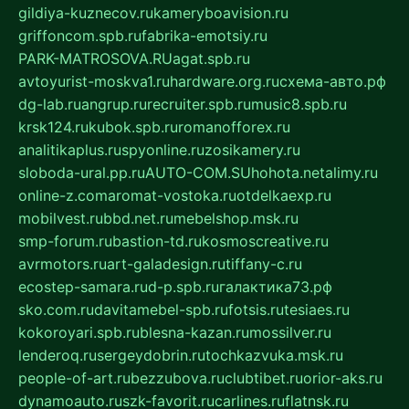
gildiya-kuznecov.ru
kameryboavision.ru
griffoncom.spb.ru
fabrika-emotsiy.ru
PARK-MATROSOVA.RU
agat.spb.ru
avtoyurist-moskva1.ru
hardware.org.ru
схема-авто.рф
dg-lab.ru
angrup.ru
recruiter.spb.ru
music8.spb.ru
krsk124.ru
kubok.spb.ru
romanofforex.ru
analitikaplus.ru
spyonline.ru
zosikamery.ru
sloboda-ural.pp.ru
AUTO-COM.SU
hohota.net
alimy.ru
online-z.com
aromat-vostoka.ru
otdelkaexp.ru
mobilvest.ru
bbd.net.ru
mebelshop.msk.ru
smp-forum.ru
bastion-td.ru
kosmoscreative.ru
avrmotors.ru
art-galadesign.ru
tiffany-c.ru
ecostep-samara.ru
d-p.spb.ru
галактика73.рф
sko.com.ru
davitamebel-spb.ru
fotsis.ru
tesiaes.ru
kokoroyari.spb.ru
blesna-kazan.ru
mossilver.ru
lenderoq.ru
sergeydobrin.ru
tochkazvuka.msk.ru
people-of-art.ru
bezzubova.ru
clubtibet.ru
orior-aks.ru
dynamoauto.ru
szk-favorit.ru
carlines.ru
flatnsk.ru