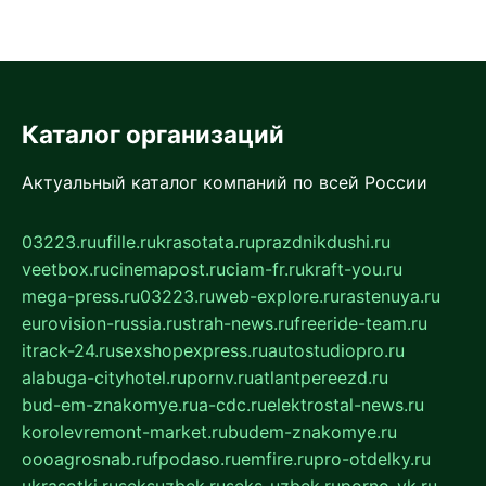
Каталог организаций
Актуальный каталог компаний по всей России
03223.ru
ufille.ru
krasotata.ru
prazdnikdushi.ru
veetbox.ru
cinemapost.ru
ciam-fr.ru
kraft-you.ru
mega-press.ru
03223.ru
web-explore.ru
rastenuya.ru
eurovision-russia.ru
strah-news.ru
freeride-team.ru
itrack-24.ru
sexshopexpress.ru
autostudiopro.ru
alabuga-cityhotel.ru
pornv.ru
atlantpereezd.ru
bud-em-znakomye.ru
a-cdc.ru
elektrostal-news.ru
korolevremont-market.ru
budem-znakomye.ru
oooagrosnab.ru
fpodaso.ru
emfire.ru
pro-otdelky.ru
ukrasotki.ru
seksuzbek.ru
seks-uzbek.ru
porno-vk.ru