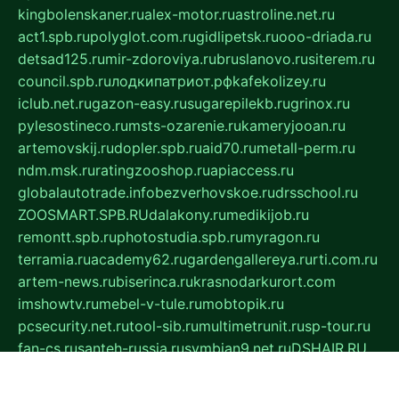
kingbolenskaner.ru
alex-motor.ru
astroline.net.ru
act1.spb.ru
polyglot.com.ru
gidlipetsk.ru
ooo-driada.ru
detsad125.ru
mir-zdoroviya.ru
bruslanovo.ru
siterem.ru
council.spb.ru
лодкипатриот.рф
kafekolizey.ru
iclub.net.ru
gazon-easy.ru
sugarepilekb.ru
grinox.ru
pylesostineco.ru
msts-ozarenie.ru
kameryjooan.ru
artemovskij.ru
dopler.spb.ru
aid70.ru
metall-perm.ru
ndm.msk.ru
ratingzooshop.ru
apiaccess.ru
globalautotrade.info
bezverhovskoe.ru
drsschool.ru
ZOOSMART.SPB.RU
dalakony.ru
medikijob.ru
remontt.spb.ru
photostudia.spb.ru
myragon.ru
terramia.ru
academy62.ru
gardengallereya.ru
rti.com.ru
artem-news.ru
biserinca.ru
krasnodarkurort.com
imshowtv.ru
mebel-v-tule.ru
mobtopik.ru
pcsecurity.net.ru
tool-sib.ru
multimetrunit.ru
sp-tour.ru
fan-cs.ru
santeh-russia.ru
symbian9.net.ru
DSHAIR.RU
tmmotors.spb.ru
xjocuricopii.com
musavtomat.msk.ru
obustrojdom.ru
sovetcik.ru
ybaranovskaya.ru