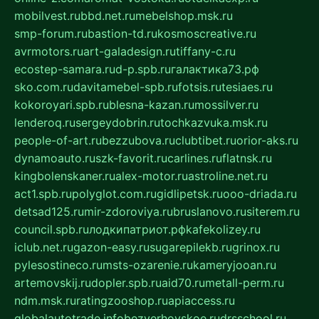
mobilvest.ru
bbd.net.ru
mebelshop.msk.ru
smp-forum.ru
bastion-td.ru
kosmoscreative.ru
avrmotors.ru
art-galadesign.ru
tiffany-c.ru
ecostep-samara.ru
d-p.spb.ru
галактика73.рф
sko.com.ru
davitamebel-spb.ru
fotsis.ru
tesiaes.ru
kokoroyari.spb.ru
blesna-kazan.ru
mossilver.ru
lenderoq.ru
sergeydobrin.ru
tochkazvuka.msk.ru
people-of-art.ru
bezzubova.ru
clubtibet.ru
orior-aks.ru
dynamoauto.ru
szk-favorit.ru
carlines.ru
flatnsk.ru
kingbolenskaner.ru
alex-motor.ru
astroline.net.ru
act1.spb.ru
polyglot.com.ru
gidlipetsk.ru
ooo-driada.ru
detsad125.ru
mir-zdoroviya.ru
bruslanovo.ru
siterem.ru
council.spb.ru
лодкипатриот.рф
kafekolizey.ru
iclub.net.ru
gazon-easy.ru
sugarepilekb.ru
grinox.ru
pylesostineco.ru
msts-ozarenie.ru
kameryjooan.ru
artemovskij.ru
dopler.spb.ru
aid70.ru
metall-perm.ru
ndm.msk.ru
ratingzooshop.ru
apiaccess.ru
globalautotrade.info
bezverhovskoe.ru
drsschool.ru