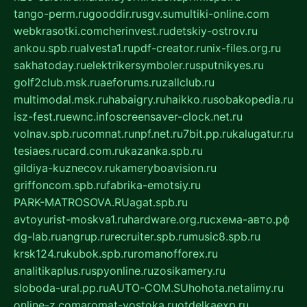
tango-perm.ru
gooddir.ru
sgv.su
multiki-online.com
webkrasotki.com
cherinvest.ru
detskiy-ostrov.ru
ankou.spb.ru
alvesta1.ru
pdf-creator.ru
nix-files.org.ru
sakhatoday.ru
elektrikersymboler.ru
sputnikyes.ru
golf2club.msk.ru
aeforums.ru
zallclub.ru
multimodal.msk.ru
habaigry.ru
haikko.ru
sobakopedia.ru
isz-fest.ru
ewnc.info
screensaver-clock.net.ru
volnav.spb.ru
comnat.ru
npf.net.ru
7bit.pp.ru
kalugatur.ru
tesiaes.ru
card.com.ru
kazanka.spb.ru
gildiya-kuznecov.ru
kameryboavision.ru
griffoncom.spb.ru
fabrika-emotsiy.ru
PARK-MATROSOVA.RU
agat.spb.ru
avtoyurist-moskva1.ru
hardware.org.ru
схема-авто.рф
dg-lab.ru
angrup.ru
recruiter.spb.ru
music8.spb.ru
krsk124.ru
kubok.spb.ru
romanofforex.ru
analitikaplus.ru
spyonline.ru
zosikamery.ru
sloboda-ural.pp.ru
AUTO-COM.SU
hohota.net
alimy.ru
online-z.com
aromat-vostoka.ru
otdelkaexp.ru