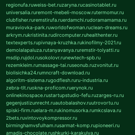
regionufa.ru
weiss-bet.ru
zaryna.ru
casinotablet.ru
universalia.ru
remont-mebeli-moscow.ru
termomur.ru
clubfisher.ru
remstirufa.ru
erdamchi.ru
doramamama.ru
muraviovka-park.ru
worldofwoman.ru
clean-dreams.ru
arkrym.ru
kristinita.ru
dircomputer.ru
healthenter.ru
textexperts.ru
pivnaya-kruzhka.ru
kinofilmy-2021.ru
demolalapaluza.ru
tanyavanya.ru
remstir-tolyatti.ru
msdip.ru
jdol.ru
sokolovr.ru
newtech-spb.ru
rezemkleim.ru
massage-tai.ru
seonub.ru
zvonitut.ru
biolisichka24.ru
mncraft-download.ru
algoritm-sistema.ru
godflesh.ru
ru-industria.ru
zebra-tlt.ru
okna-proficom.ru
erynok.ru
onlinekinospace.ru
startupstudio-fefu.ru
zarges-ru.ru
gegenjustizunrecht.ru
autobalashov.ru
utrovortu.ru
spiski-firm.ru
elara-m.ru
kinomusorka.ru
mkcslava.ru
2bets.ru
vintovoykompressor.ru
birminghamvsfulham.ru
sarmat-komp.ru
pioneeri.ru
amadis-chocolate.ru
shkurki-karakulya.ru