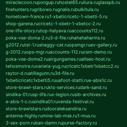
miraclecoon.ru
pongup.ru
hostel65.ru
liura.ru
glasspb.ru
firehunters.ru
gribowo.ru
gnalis.ru
bulkitula.ru
hometown-france.ru
1-xbeticricetc-1-xbetti-5.ru
shop-garena.ru
cricetc-1-xbetr-1-xbetcc-2.ru
one-life-story.ru
top-halyava.ru
accounts112.ru
poka-vse-doma-2.ru
3-d-file.ru
hahahaharms.ru
g2012.ru
tst-1.ru
shaggy-cat.ru
opsmgr.ru
ev-gallery.ru
g-2012.ru
ops-mgr.ru
accounts-112.ru
csm-demo.ru
poka-vse-doma2.ru
airgungames.ru
allseo-host.ru
tehosmotre.ru
varieta-yug.ru
cricetc1xbetr1xbetcc2.ru
raytor-d.ru
atillagunn.ru
3d-file.ru
1xbeticricetc1xbetti5.ru
uafoot-statti.ru
e-abis1c.ru
store-brawl-stars.ru
kts-services.ru
dark-sand.ru
sindika-01.ru
sp-life.ru
x-legion.ru
sib-archives.ru
e-abis-1-c.ru
sindika01.ru
venda-festival.ru
store-brawlstars.ru
dooraleksandria.ru
antenna-highly.ru
mine-lab-msk.ru
1-mus.ru
3-sex-porn.ru
ban-damn.ru
purse-factory.ru