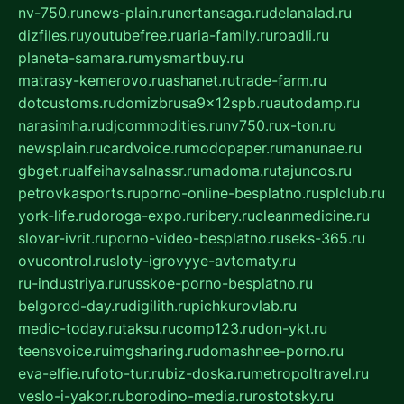
nv-750.ru
news-plain.ru
nertansaga.ru
delanalad.ru
dizfiles.ru
youtubefree.ru
aria-family.ru
roadli.ru
planeta-samara.ru
mysmartbuy.ru
matrasy-kemerovo.ru
ashanet.ru
trade-farm.ru
dotcustoms.ru
domizbrusa9x12spb.ru
autodamp.ru
narasimha.ru
djcommodities.ru
nv750.ru
x-ton.ru
newsplain.ru
cardvoice.ru
modopaper.ru
manunae.ru
gbget.ru
alfeihavsalnassr.ru
madoma.ru
tajuncos.ru
petrovkasports.ru
porno-online-besplatno.ru
splclub.ru
york-life.ru
doroga-expo.ru
ribery.ru
cleanmedicine.ru
slovar-ivrit.ru
porno-video-besplatno.ru
seks-365.ru
ovucontrol.ru
sloty-igrovyye-avtomaty.ru
ru-industriya.ru
russkoe-porno-besplatno.ru
belgorod-day.ru
digilith.ru
pichkurovlab.ru
medic-today.ru
taksu.ru
comp123.ru
don-ykt.ru
teensvoice.ru
imgsharing.ru
domashnee-porno.ru
eva-elfie.ru
foto-tur.ru
biz-doska.ru
metropoltravel.ru
veslo-i-yakor.ru
borodino-media.ru
rostotsky.ru