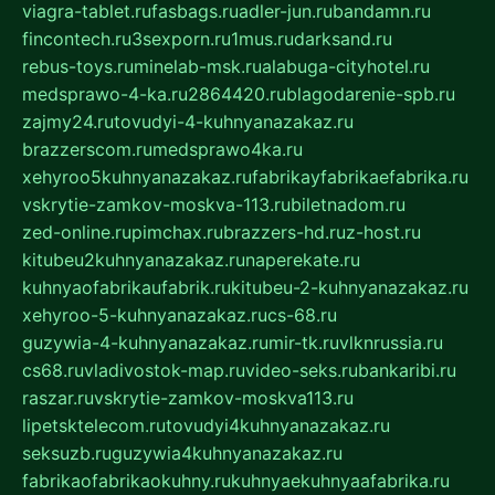
viagra-tablet.ru
fasbags.ru
adler-jun.ru
bandamn.ru
fincontech.ru
3sexporn.ru
1mus.ru
darksand.ru
rebus-toys.ru
minelab-msk.ru
alabuga-cityhotel.ru
medsprawo-4-ka.ru
2864420.ru
blagodarenie-spb.ru
zajmy24.ru
tovudyi-4-kuhnyanazakaz.ru
brazzerscom.ru
medsprawo4ka.ru
xehyroo5kuhnyanazakaz.ru
fabrikayfabrikaefabrika.ru
vskrytie-zamkov-moskva-113.ru
biletnadom.ru
zed-online.ru
pimchax.ru
brazzers-hd.ru
z-host.ru
kitubeu2kuhnyanazakaz.ru
naperekate.ru
kuhnyaofabrikaufabrik.ru
kitubeu-2-kuhnyanazakaz.ru
xehyroo-5-kuhnyanazakaz.ru
cs-68.ru
guzywia-4-kuhnyanazakaz.ru
mir-tk.ru
vlknrussia.ru
cs68.ru
vladivostok-map.ru
video-seks.ru
bankaribi.ru
raszar.ru
vskrytie-zamkov-moskva113.ru
lipetsktelecom.ru
tovudyi4kuhnyanazakaz.ru
seksuzb.ru
guzywia4kuhnyanazakaz.ru
fabrikaofabrikaokuhny.ru
kuhnyaekuhnyaafabrika.ru