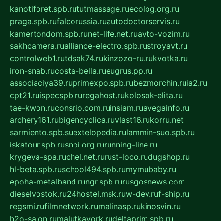
kanotiforet.spb.ru
tutmassage.ru
ecolog.org.ru
praga.spb.ru
falcorussia.ru
autodoctorservis.ru
kamertondom.spb.ru
net-life.net.ru
avto-vozim.ru
sakhcamera.ru
alliance-electro.spb.ru
stroyavt.ru
controlweb1.ru
tdsak74.ru
kinzozo-ru.ru
kvotka.ru
iron-snab.ru
costa-bella.ru
eugrus.pp.ru
associaciya39.ru
primexpo.spb.ru
bezmorchin.ru
ia2.ru
cpt21.ru
ispecspb.ru
regahost.ru
kolosok-elita.ru
tae-kwon.ru
consrio.com.ru
insiam.ru
avegainfo.ru
archery161.ru
bigencyclica.ru
vlast16.ru
korru.net
sarmiento.spb.su
extelopedia.ru
lammin-suo.spb.ru
iskatour.spb.ru
snpi.org.ru
running-line.ru
krygeva-spa.ru
chel.net.ru
rust-loco.ru
dugshop.ru
hl-beta.spb.ru
school494.spb.ru
mymubaby.ru
epoha-metalband.ru
ngr.spb.ru
rusgosnews.com
dieselvostok.ru
24hostel.msk.ru
w-dev.ru
f-ship.ru
regsmi.ru
filmnetwork.ru
malinasp.ru
kinosvin.ru
h2o-salon.ru
malutkayork.ru
deltaprim.spb.ru