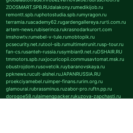
ZOOSMART.SPB.RU
dalakony.ru
medikijob.ru
remontt.spb.ru
photostudia.spb.ru
myragon.ru
terramia.ru
academy62.ru
gardengallereya.ru
rti.com.ru
artem-news.ru
biserinca.ru
krasnodarkurort.com
imshowtv.ru
mebel-v-tule.ru
mobtopik.ru
pcsecurity.net.ru
tool-sib.ru
multimetrunit.ru
sp-tour.ru
fan-cs.ru
santeh-russia.ru
symbian9.net.ru
DSHAIR.RU
tmmotors.spb.ru
xjocuricopii.com
musavtomat.msk.ru
obustrojdom.ru
sovetcik.ru
ybaranovskaya.ru
ppknews.ru
cult-alshei.ru
JAPANRUSSIA.RU
proekciyamebel.ru
imper-finans.ru
rim.org.ru
glamourai.ru
brassminus.ru
zabor-pro.ru
ftn.pp.ru
dorogoe58.ru
laimengpacker.ru
kuzova-zapchasti.ru
sageerp.ru
taxodrom.ru
dsrazvitie.ru
hardcity.net.ru
ratinghomegames.ru
topservice25.ru
gubernyan.ru
gtglasslined.ru
ii4.ru
tssport.spb.ru
andorra24.com
blackwallstreet.ru
oboimos.ru
optim-doors.com.ru