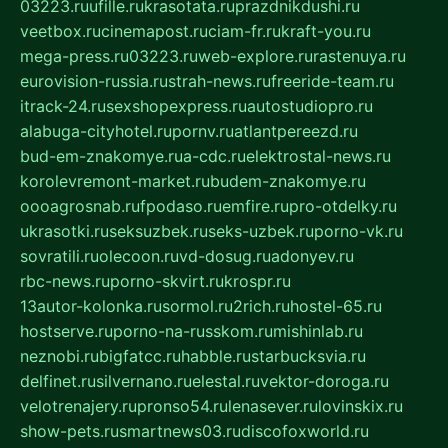
03223.ru
ufille.ru
krasotata.ru
prazdnikdushi.ru
veetbox.ru
cinemapost.ru
ciam-fr.ru
kraft-you.ru
mega-press.ru
03223.ru
web-explore.ru
rastenuya.ru
eurovision-russia.ru
strah-news.ru
freeride-team.ru
itrack-24.ru
sexshopexpress.ru
autostudiopro.ru
alabuga-cityhotel.ru
pornv.ru
atlantpereezd.ru
bud-em-znakomye.ru
a-cdc.ru
elektrostal-news.ru
korolevremont-market.ru
budem-znakomye.ru
oooagrosnab.ru
fpodaso.ru
emfire.ru
pro-otdelky.ru
ukrasotki.ru
seksuzbek.ru
seks-uzbek.ru
porno-vk.ru
sovratili.ru
olecoon.ru
vd-dosug.ru
adonyev.ru
rbc-news.ru
porno-skvirt.ru
krospr.ru
13autor-kolonka.ru
sormol.ru
2rich.ru
hostel-65.ru
hostserve.ru
porno-na-russkom.ru
mishinlab.ru
neznobi.ru
bigfatcc.ru
habble.ru
starbucksvia.ru
delfinet.ru
silvernano.ru
elestal.ru
vektor-doroga.ru
velotrenajery.ru
pronso54.ru
lenasever.ru
lovinskix.ru
show-pets.ru
smartnews03.ru
discofoxworld.ru