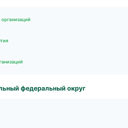
 организаций
ятия
рганизаций
альный федеральный округ