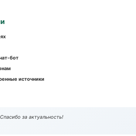
ми
иях
чат-бот
онам
еренные источники
 Спасибо за актуальность!