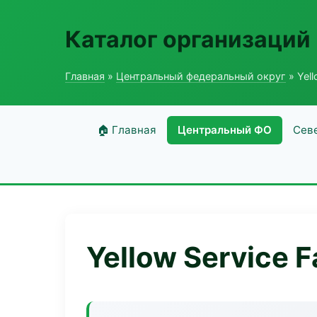
Каталог организаций
Главная
»
Центральный федеральный округ
» Yell
🏠 Главная
Центральный ФО
Сев
Yellow Service F