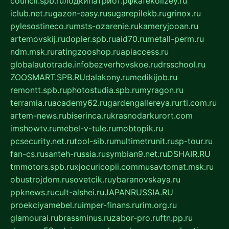
council.spb.ru
лодкипатриот.рф
kafekolizey.ru
iclub.net.ru
gazon-easy.ru
sugarepilekb.ru
grinox.ru
pylesostineco.ru
msts-ozarenie.ru
kameryjooan.ru
artemovskij.ru
dopler.spb.ru
aid70.ru
metall-perm.ru
ndm.msk.ru
ratingzooshop.ru
apiaccess.ru
globalautotrade.info
bezverhovskoe.ru
drsschool.ru
ZOOSMART.SPB.RU
dalakony.ru
medikijob.ru
remontt.spb.ru
photostudia.spb.ru
myragon.ru
terramia.ru
academy62.ru
gardengallereya.ru
rti.com.ru
artem-news.ru
biserinca.ru
krasnodarkurort.com
imshowtv.ru
mebel-v-tule.ru
mobtopik.ru
pcsecurity.net.ru
tool-sib.ru
multimetrunit.ru
sp-tour.ru
fan-cs.ru
santeh-russia.ru
symbian9.net.ru
DSHAIR.RU
tmmotors.spb.ru
xjocuricopii.com
musavtomat.msk.ru
obustrojdom.ru
sovetcik.ru
ybaranovskaya.ru
ppknews.ru
cult-alshei.ru
JAPANRUSSIA.RU
proekciyamebel.ru
imper-finans.ru
rim.org.ru
glamourai.ru
brassminus.ru
zabor-pro.ru
ftn.pp.ru