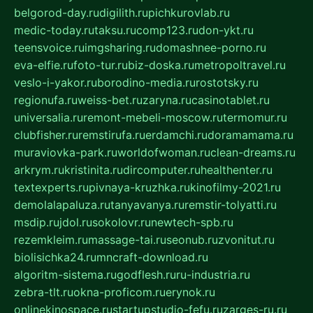
belgorod-day.ru
digilith.ru
pichkurovlab.ru
medic-today.ru
taksu.ru
comp123.ru
don-ykt.ru
teensvoice.ru
imgsharing.ru
domashnee-porno.ru
eva-elfie.ru
foto-tur.ru
biz-doska.ru
metropoltravel.ru
veslo-i-yakor.ru
borodino-media.ru
rostotsky.ru
regionufa.ru
weiss-bet.ru
zaryna.ru
casinotablet.ru
universalia.ru
remont-mebeli-moscow.ru
termomur.ru
clubfisher.ru
remstirufa.ru
erdamchi.ru
doramamama.ru
muraviovka-park.ru
worldofwoman.ru
clean-dreams.ru
arkrym.ru
kristinita.ru
dircomputer.ru
healthenter.ru
textexperts.ru
pivnaya-kruzhka.ru
kinofilmy-2021.ru
demolalapaluza.ru
tanyavanya.ru
remstir-tolyatti.ru
msdip.ru
jdol.ru
sokolovr.ru
newtech-spb.ru
rezemkleim.ru
massage-tai.ru
seonub.ru
zvonitut.ru
biolisichka24.ru
mncraft-download.ru
algoritm-sistema.ru
godflesh.ru
ru-industria.ru
zebra-tlt.ru
okna-proficom.ru
erynok.ru
onlinekinospace.ru
startupstudio-fefu.ru
zarges-ru.ru