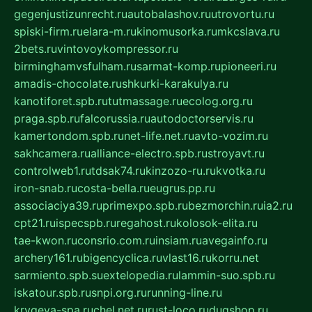
gegenjustizunrecht.ru
autobalashov.ru
utrovortu.ru
spiski-firm.ru
elara-m.ru
kinomusorka.ru
mkcslava.ru
2bets.ru
vintovoykompressor.ru
birminghamvsfulham.ru
sarmat-komp.ru
pioneeri.ru
amadis-chocolate.ru
shkurki-karakulya.ru
kanotiforet.spb.ru
tutmassage.ru
ecolog.org.ru
praga.spb.ru
falcorussia.ru
autodoctorservis.ru
kamertondom.spb.ru
net-life.net.ru
avto-vozim.ru
sakhcamera.ru
alliance-electro.spb.ru
stroyavt.ru
controlweb1.ru
tdsak74.ru
kinzozo-ru.ru
kvotka.ru
iron-snab.ru
costa-bella.ru
eugrus.pp.ru
associaciya39.ru
primexpo.spb.ru
bezmorchin.ru
ia2.ru
cpt21.ru
ispecspb.ru
regahost.ru
kolosok-elita.ru
tae-kwon.ru
consrio.com.ru
insiam.ru
avegainfo.ru
archery161.ru
bigencyclica.ru
vlast16.ru
korru.net
sarmiento.spb.su
extelopedia.ru
lammin-suo.spb.ru
iskatour.spb.ru
snpi.org.ru
running-line.ru
krygeva-spa.ru
chel.net.ru
rust-loco.ru
dugshop.ru