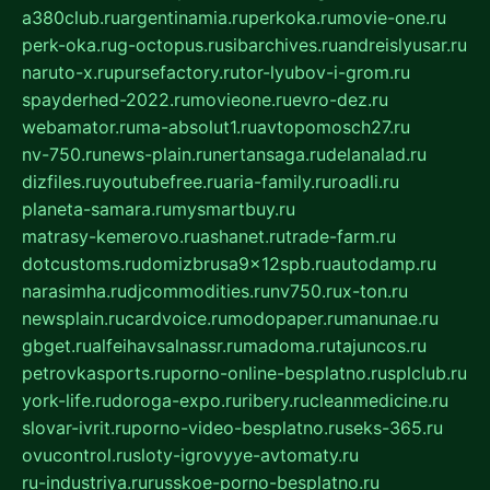
a380club.ru
argentinamia.ru
perkoka.ru
movie-one.ru
perk-oka.ru
g-octopus.ru
sibarchives.ru
andreislyusar.ru
naruto-x.ru
pursefactory.ru
tor-lyubov-i-grom.ru
spayderhed-2022.ru
movieone.ru
evro-dez.ru
webamator.ru
ma-absolut1.ru
avtopomosch27.ru
nv-750.ru
news-plain.ru
nertansaga.ru
delanalad.ru
dizfiles.ru
youtubefree.ru
aria-family.ru
roadli.ru
planeta-samara.ru
mysmartbuy.ru
matrasy-kemerovo.ru
ashanet.ru
trade-farm.ru
dotcustoms.ru
domizbrusa9x12spb.ru
autodamp.ru
narasimha.ru
djcommodities.ru
nv750.ru
x-ton.ru
newsplain.ru
cardvoice.ru
modopaper.ru
manunae.ru
gbget.ru
alfeihavsalnassr.ru
madoma.ru
tajuncos.ru
petrovkasports.ru
porno-online-besplatno.ru
splclub.ru
york-life.ru
doroga-expo.ru
ribery.ru
cleanmedicine.ru
slovar-ivrit.ru
porno-video-besplatno.ru
seks-365.ru
ovucontrol.ru
sloty-igrovyye-avtomaty.ru
ru-industriya.ru
russkoe-porno-besplatno.ru