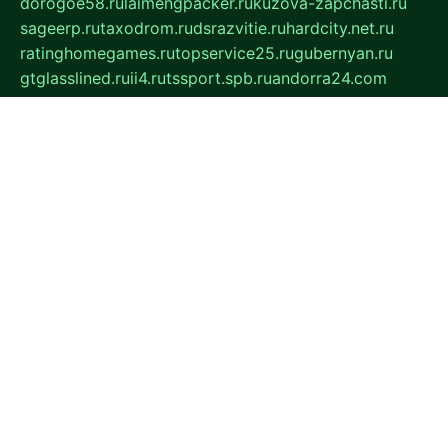
dorogoe58.ru
laimengpacker.ru
kuzova-zapchasti.ru
sageerp.ru
taxodrom.ru
dsrazvitie.ru
hardcity.net.ru
ratinghomegames.ru
topservice25.ru
gubernyan.ru
gtglasslined.ru
ii4.ru
tssport.spb.ru
andorra24.com
blackwallstreet.ru
oboimos.ru
optim-doors.com.ru
ikuch.ru
nycr.org.ru
npa21.ru
vremya-ch.spb.ru
desert000.ru
ivtorgi.ru
ifiori.ru
catalog-statei.ru
dcv.org.ru
spetsmaster174.ru
ipkameryhiseeu.ru
dum26.ru
ruspol.spb.ru
fr-opendp.ru
kam-solnyshko.ru
cheyenne-arapaho.ru
sevzapmetal.spb.ru
ted-lapidus.spb.ru
parasite-eliminator.ru
sigma-complete.ru
modernworld.ru
dama-moda.ru
eholot-group.ru
sk-nvkz.ru
DRONGOLD.RU
democratia2.ru
i-farmer.ru
mass-sport.org
jablonex.spb.ru
bookmess.ru
linkword.ru
refineua.com.ru
cs-spec.net.ru
altay-mebel.ru
DNK-THEATRE.RU
mechaniks.spb.ru
ipcamtechage.ru
skosta.ru
a-sun.ru
stroy-ldsp.ru
snowlands.org.ru