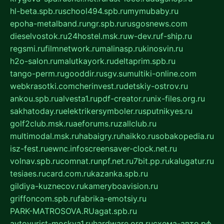
hl-beta.spb.ru
school494.spb.ru
mymubaby.ru
epoha-metalband.ru
ngr.spb.ru
rusgosnews.com
dieselvostok.ru
24hostel.msk.ru
w-dev.ru
f-ship.ru
regsmi.ru
filmnetwork.ru
malinasp.ru
kinosvin.ru
h2o-salon.ru
malutkayork.ru
deltaprim.spb.ru
tango-perm.ru
gooddir.ru
sgv.su
multiki-online.com
webkrasotki.com
cherinvest.ru
detskiy-ostrov.ru
ankou.spb.ru
alvesta1.ru
pdf-creator.ru
nix-files.org.ru
sakhatoday.ru
elektrikersymboler.ru
sputnikyes.ru
golf2club.msk.ru
aeforums.ru
zallclub.ru
multimodal.msk.ru
habaigry.ru
haikko.ru
sobakopedia.ru
isz-fest.ru
ewnc.info
screensaver-clock.net.ru
volnav.spb.ru
comnat.ru
npf.net.ru
7bit.pp.ru
kalugatur.ru
tesiaes.ru
card.com.ru
kazanka.spb.ru
gildiya-kuznecov.ru
kameryboavision.ru
griffoncom.spb.ru
fabrika-emotsiy.ru
PARK-MATROSOVA.RU
agat.spb.ru
avtoyurist-moskva1.ru
hardware.org.ru
схема-авто.рф