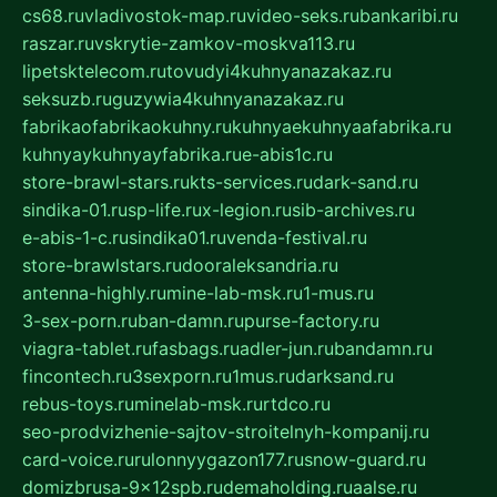
cs68.ru
vladivostok-map.ru
video-seks.ru
bankaribi.ru
raszar.ru
vskrytie-zamkov-moskva113.ru
lipetsktelecom.ru
tovudyi4kuhnyanazakaz.ru
seksuzb.ru
guzywia4kuhnyanazakaz.ru
fabrikaofabrikaokuhny.ru
kuhnyaekuhnyaafabrika.ru
kuhnyaykuhnyayfabrika.ru
e-abis1c.ru
store-brawl-stars.ru
kts-services.ru
dark-sand.ru
sindika-01.ru
sp-life.ru
x-legion.ru
sib-archives.ru
e-abis-1-c.ru
sindika01.ru
venda-festival.ru
store-brawlstars.ru
dooraleksandria.ru
antenna-highly.ru
mine-lab-msk.ru
1-mus.ru
3-sex-porn.ru
ban-damn.ru
purse-factory.ru
viagra-tablet.ru
fasbags.ru
adler-jun.ru
bandamn.ru
fincontech.ru
3sexporn.ru
1mus.ru
darksand.ru
rebus-toys.ru
minelab-msk.ru
rtdco.ru
seo-prodvizhenie-sajtov-stroitelnyh-kompanij.ru
card-voice.ru
rulonnyygazon177.ru
snow-guard.ru
domizbrusa-9x12spb.ru
demaholding.ru
aalse.ru