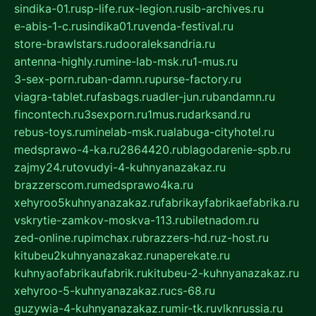
sindika-01.ru
sp-life.ru
x-legion.ru
sib-archives.ru
e-abis-1-c.ru
sindika01.ru
venda-festival.ru
store-brawlstars.ru
dooraleksandria.ru
antenna-highly.ru
mine-lab-msk.ru
1-mus.ru
3-sex-porn.ru
ban-damn.ru
purse-factory.ru
viagra-tablet.ru
fasbags.ru
adler-jun.ru
bandamn.ru
fincontech.ru
3sexporn.ru
1mus.ru
darksand.ru
rebus-toys.ru
minelab-msk.ru
alabuga-cityhotel.ru
medsprawo-4-ka.ru
2864420.ru
blagodarenie-spb.ru
zajmy24.ru
tovudyi-4-kuhnyanazakaz.ru
brazzerscom.ru
medsprawo4ka.ru
xehyroo5kuhnyanazakaz.ru
fabrikayfabrikaefabrika.ru
vskrytie-zamkov-moskva-113.ru
biletnadom.ru
zed-online.ru
pimchax.ru
brazzers-hd.ru
z-host.ru
kitubeu2kuhnyanazakaz.ru
naperekate.ru
kuhnyaofabrikaufabrik.ru
kitubeu-2-kuhnyanazakaz.ru
xehyroo-5-kuhnyanazakaz.ru
cs-68.ru
guzywia-4-kuhnyanazakaz.ru
mir-tk.ru
vlknrussia.ru