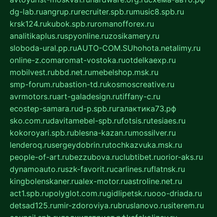
dg-lab.ru
angrup.ru
recruiter.spb.ru
music8.spb.ru
krsk124.ru
kubok.spb.ru
romanofforex.ru
analitikaplus.ru
spyonline.ru
zosikamery.ru
sloboda-ural.pp.ru
AUTO-COM.SU
hohota.net
alimy.ru
online-z.com
aromat-vostoka.ru
otdelkaexp.ru
mobilvest.ru
bbd.net.ru
mebelshop.msk.ru
smp-forum.ru
bastion-td.ru
kosmoscreative.ru
avrmotors.ru
art-galadesign.ru
tiffany-c.ru
ecostep-samara.ru
d-p.spb.ru
галактика73.рф
sko.com.ru
davitamebel-spb.ru
fotsis.ru
tesiaes.ru
kokoroyari.spb.ru
blesna-kazan.ru
mossilver.ru
lenderoq.ru
sergeydobrin.ru
tochkazvuka.msk.ru
people-of-art.ru
bezzubova.ru
clubtibet.ru
orior-aks.ru
dynamoauto.ru
szk-favorit.ru
carlines.ru
flatnsk.ru
kingbolenskaner.ru
alex-motor.ru
astroline.net.ru
act1.spb.ru
polyglot.com.ru
gidlipetsk.ru
ooo-driada.ru
detsad125.ru
mir-zdoroviya.ru
bruslanovo.ru
siterem.ru