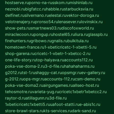
hostserve.ru
porno-na-russkom.ru
mishinlab.ru
neznobi.ru
bigfatcc.ru
habble.ru
starbucksvia.ru
delfinet.ru
silvernano.ru
elestal.ru
vektor-doroga.ru
velotrenajery.ru
pronso54.ru
lenasever.ru
lovinskix.ru
show-pets.ru
smartnews03.ru
discofoxworld.ru
miraclecoon.ru
pongup.ru
hostel65.ru
liura.ru
glasspb.ru
firehunters.ru
gribowo.ru
gnalis.ru
bulkitula.ru
hometown-france.ru
1-xbeticricetc-1-xbetti-5.ru
shop-garena.ru
cricetc-1-xbetr-1-xbetcc-2.ru
one-life-story.ru
top-halyava.ru
accounts112.ru
poka-vse-doma-2.ru
3-d-file.ru
hahahaharms.ru
g2012.ru
tst-1.ru
shaggy-cat.ru
opsmgr.ru
ev-gallery.ru
g-2012.ru
ops-mgr.ru
accounts-112.ru
csm-demo.ru
poka-vse-doma2.ru
airgungames.ru
allseo-host.ru
tehosmotre.ru
varieta-yug.ru
cricetc1xbetr1xbetcc2.ru
raytor-d.ru
atillagunn.ru
3d-file.ru
1xbeticricetc1xbetti5.ru
uafoot-statti.ru
e-abis1c.ru
store-brawl-stars.ru
kts-services.ru
dark-sand.ru