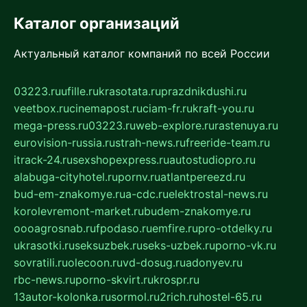
Каталог организаций
Актуальный каталог компаний по всей России
03223.ru
ufille.ru
krasotata.ru
prazdnikdushi.ru
veetbox.ru
cinemapost.ru
ciam-fr.ru
kraft-you.ru
mega-press.ru
03223.ru
web-explore.ru
rastenuya.ru
eurovision-russia.ru
strah-news.ru
freeride-team.ru
itrack-24.ru
sexshopexpress.ru
autostudiopro.ru
alabuga-cityhotel.ru
pornv.ru
atlantpereezd.ru
bud-em-znakomye.ru
a-cdc.ru
elektrostal-news.ru
korolevremont-market.ru
budem-znakomye.ru
oooagrosnab.ru
fpodaso.ru
emfire.ru
pro-otdelky.ru
ukrasotki.ru
seksuzbek.ru
seks-uzbek.ru
porno-vk.ru
sovratili.ru
olecoon.ru
vd-dosug.ru
adonyev.ru
rbc-news.ru
porno-skvirt.ru
krospr.ru
13autor-kolonka.ru
sormol.ru
2rich.ru
hostel-65.ru