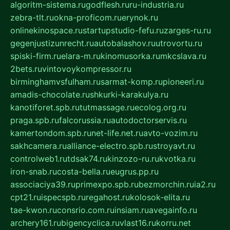
algoritm-sistema.ru
godflesh.ru
ru-industria.ru
zebra-tlt.ru
okna-proficom.ru
erynok.ru
onlinekinospace.ru
startupstudio-fefu.ru
zarges-ru.ru
gegenjustizunrecht.ru
autobalashov.ru
utrovortu.ru
spiski-firm.ru
elara-m.ru
kinomusorka.ru
mkcslava.ru
2bets.ru
vintovoykompressor.ru
birminghamvsfulham.ru
sarmat-komp.ru
pioneeri.ru
amadis-chocolate.ru
shkurki-karakulya.ru
kanotiforet.spb.ru
tutmassage.ru
ecolog.org.ru
praga.spb.ru
falcorussia.ru
autodoctorservis.ru
kamertondom.spb.ru
net-life.net.ru
avto-vozim.ru
sakhcamera.ru
alliance-electro.spb.ru
stroyavt.ru
controlweb1.ru
tdsak74.ru
kinzozo-ru.ru
kvotka.ru
iron-snab.ru
costa-bella.ru
eugrus.pp.ru
associaciya39.ru
primexpo.spb.ru
bezmorchin.ru
ia2.ru
cpt21.ru
ispecspb.ru
regahost.ru
kolosok-elita.ru
tae-kwon.ru
consrio.com.ru
insiam.ru
avegainfo.ru
archery161.ru
bigencyclica.ru
vlast16.ru
korru.net