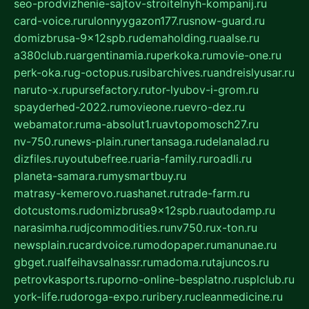
seo-prodvizhenie-sajtov-stroitelnyh-kompanij.ru
card-voice.ru
rulonnyygazon177.ru
snow-guard.ru
domizbrusa-9x12spb.ru
demaholding.ru
aalse.ru
a380club.ru
argentinamia.ru
perkoka.ru
movie-one.ru
perk-oka.ru
g-octopus.ru
sibarchives.ru
andreislyusar.ru
naruto-x.ru
pursefactory.ru
tor-lyubov-i-grom.ru
spayderhed-2022.ru
movieone.ru
evro-dez.ru
webamator.ru
ma-absolut1.ru
avtopomosch27.ru
nv-750.ru
news-plain.ru
nertansaga.ru
delanalad.ru
dizfiles.ru
youtubefree.ru
aria-family.ru
roadli.ru
planeta-samara.ru
mysmartbuy.ru
matrasy-kemerovo.ru
ashanet.ru
trade-farm.ru
dotcustoms.ru
domizbrusa9x12spb.ru
autodamp.ru
narasimha.ru
djcommodities.ru
nv750.ru
x-ton.ru
newsplain.ru
cardvoice.ru
modopaper.ru
manunae.ru
gbget.ru
alfeihavsalnassr.ru
madoma.ru
tajuncos.ru
petrovkasports.ru
porno-online-besplatno.ru
splclub.ru
york-life.ru
doroga-expo.ru
ribery.ru
cleanmedicine.ru