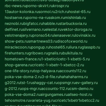
rbc-news.ru
porno-skvirt.ru
krospr.ru
13autor-kolonka.ru
sormol.ru
2rich.ru
hostel-65.ru
hostserve.ru
porno-na-russkom.ru
mishinlab.ru
neznobi.ru
bigfatcc.ru
habble.ru
starbucksvia.ru
delfinet.ru
silvernano.ru
elestal.ru
vektor-doroga.ru
velotrenajery.ru
pronso54.ru
lenasever.ru
lovinskix.ru
show-pets.ru
smartnews03.ru
discofoxworld.ru
miraclecoon.ru
pongup.ru
hostel65.ru
liura.ru
glasspb.ru
firehunters.ru
gribowo.ru
gnalis.ru
bulkitula.ru
hometown-france.ru
1-xbeticricetc-1-xbetti-5.ru
shop-garena.ru
cricetc-1-xbetr-1-xbetcc-2.ru
one-life-story.ru
top-halyava.ru
accounts112.ru
poka-vse-doma-2.ru
3-d-file.ru
hahahaharms.ru
g2012.ru
tst-1.ru
shaggy-cat.ru
opsmgr.ru
ev-gallery.ru
g-2012.ru
ops-mgr.ru
accounts-112.ru
csm-demo.ru
poka-vse-doma2.ru
airgungames.ru
allseo-host.ru
tehosmotre.ru
varieta-yug.ru
cricetc1xbetr1xbetcc2.ru