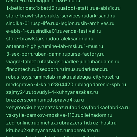
raytor-d.ru
atillagunn.ru
3d-file.ru
1xbeticricetc1xbetti5.ru
uafoot-statti.ru
e-abis1c.ru
store-brawl-stars.ru
kts-services.ru
dark-sand.ru
sindika-01.ru
sp-life.ru
x-legion.ru
sib-archives.ru
e-abis-1-c.ru
sindika01.ru
venda-festival.ru
store-brawlstars.ru
dooraleksandria.ru
antenna-highly.ru
mine-lab-msk.ru
1-mus.ru
3-sex-porn.ru
ban-damn.ru
purse-factory.ru
viagra-tablet.ru
fasbags.ru
adler-jun.ru
bandamn.ru
fincontech.ru
3sexporn.ru
1mus.ru
darksand.ru
rebus-toys.ru
minelab-msk.ru
alabuga-cityhotel.ru
medsprawo-4-ka.ru
2864420.ru
blagodarenie-spb.ru
zajmy24.ru
tovudyi-4-kuhnyanazakaz.ru
brazzerscom.ru
medsprawo4ka.ru
xehyroo5kuhnyanazakaz.ru
fabrikayfabrikaefabrika.ru
vskrytie-zamkov-moskva-113.ru
biletnadom.ru
zed-online.ru
pimchax.ru
brazzers-hd.ru
z-host.ru
kitubeu2kuhnyanazakaz.ru
naperekate.ru