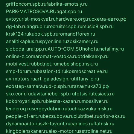
griffoncom.spb.ru
fabrika-emotsiy.ru
PARK-MATROSOVA.RU
agat.spb.ru
avtoyurist-moskva1.ru
hardware.org.ru
схема-авто.рф
dg-lab.ru
angrup.ru
recruiter.spb.ru
music8.spb.ru
krsk124.ru
kubok.spb.ru
romanofforex.ru
analitikaplus.ru
spyonline.ru
zosikamery.ru
sloboda-ural.pp.ru
AUTO-COM.SU
hohota.net
alimy.ru
online-z.com
aromat-vostoka.ru
otdelkaexp.ru
mobilvest.ru
bbd.net.ru
mebelshop.msk.ru
smp-forum.ru
bastion-td.ru
kosmoscreative.ru
avrmotors.ru
art-galadesign.ru
tiffany-c.ru
ecostep-samara.ru
d-p.spb.ru
галактика73.рф
sko.com.ru
davitamebel-spb.ru
fotsis.ru
tesiaes.ru
kokoroyari.spb.ru
blesna-kazan.ru
mossilver.ru
lenderoq.ru
sergeydobrin.ru
tochkazvuka.msk.ru
people-of-art.ru
bezzubova.ru
clubtibet.ru
orior-aks.ru
dynamoauto.ru
szk-favorit.ru
carlines.ru
flatnsk.ru
kingbolenskaner.ru
alex-motor.ru
astroline.net.ru