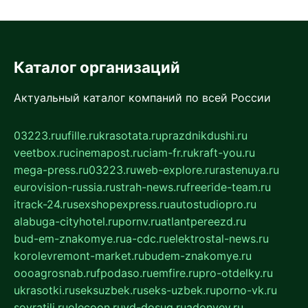
Каталог организаций
Актуальный каталог компаний по всей России
03223.ru
ufille.ru
krasotata.ru
prazdnikdushi.ru
veetbox.ru
cinemapost.ru
ciam-fr.ru
kraft-you.ru
mega-press.ru
03223.ru
web-explore.ru
rastenuya.ru
eurovision-russia.ru
strah-news.ru
freeride-team.ru
itrack-24.ru
sexshopexpress.ru
autostudiopro.ru
alabuga-cityhotel.ru
pornv.ru
atlantpereezd.ru
bud-em-znakomye.ru
a-cdc.ru
elektrostal-news.ru
korolevremont-market.ru
budem-znakomye.ru
oooagrosnab.ru
fpodaso.ru
emfire.ru
pro-otdelky.ru
ukrasotki.ru
seksuzbek.ru
seks-uzbek.ru
porno-vk.ru
sovratili.ru
olecoon.ru
vd-dosug.ru
adonyev.ru