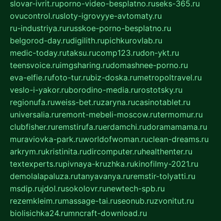
slovar-ivrit.ru
porno-video-besplatno.ru
seks-365.ru
ovucontrol.ru
sloty-igrovyye-avtomaty.ru
ru-industriya.ru
russkoe-porno-besplatno.ru
belgorod-day.ru
digilith.ru
pichkurovlab.ru
medic-today.ru
taksu.ru
comp123.ru
don-ykt.ru
teensvoice.ru
imgsharing.ru
domashnee-porno.ru
eva-elfie.ru
foto-tur.ru
biz-doska.ru
metropoltravel.ru
veslo-i-yakor.ru
borodino-media.ru
rostotsky.ru
regionufa.ru
weiss-bet.ru
zaryna.ru
casinotablet.ru
universalia.ru
remont-mebeli-moscow.ru
termomur.ru
clubfisher.ru
remstirufa.ru
erdamchi.ru
doramamama.ru
muraviovka-park.ru
worldofwoman.ru
clean-dreams.ru
arkrym.ru
kristinita.ru
dircomputer.ru
healthenter.ru
textexperts.ru
pivnaya-kruzhka.ru
kinofilmy-2021.ru
demolalapaluza.ru
tanyavanya.ru
remstir-tolyatti.ru
msdip.ru
jdol.ru
sokolovr.ru
newtech-spb.ru
rezemkleim.ru
massage-tai.ru
seonub.ru
zvonitut.ru
biolisichka24.ru
mncraft-download.ru