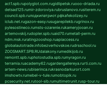
act1.spb.ru
polyglot.com.ru
gidlipetsk.ru
ooo-driada.ru
detsad125.ru
mir-zdoroviya.ru
bruslanovo.ru
siterem.ru
council.spb.ru
лодкипатриот.рф
kafekolizey.ru
iclub.net.ru
gazon-easy.ru
sugarepilekb.ru
grinox.ru
pylesostineco.ru
msts-ozarenie.ru
kameryjooan.ru
artemovskij.ru
dopler.spb.ru
aid70.ru
metall-perm.ru
ndm.msk.ru
ratingzooshop.ru
apiaccess.ru
globalautotrade.info
bezverhovskoe.ru
drsschool.ru
ZOOSMART.SPB.RU
dalakony.ru
medikijob.ru
remontt.spb.ru
photostudia.spb.ru
myragon.ru
terramia.ru
academy62.ru
gardengallereya.ru
rti.com.ru
artem-news.ru
biserinca.ru
krasnodarkurort.com
imshowtv.ru
mebel-v-tule.ru
mobtopik.ru
pcsecurity.net.ru
tool-sib.ru
multimetrunit.ru
sp-tour.ru
fan-cs.ru
santeh-russia.ru
symbian9.net.ru
DSHAIR.RU
tmmotors.spb.ru
xjocuricopii.com
musavtomat.msk.ru
obustrojdom.ru
sovetcik.ru
ybaranovskaya.ru
ppknews.ru
cult-alshei.ru
JAPANRUSSIA.RU