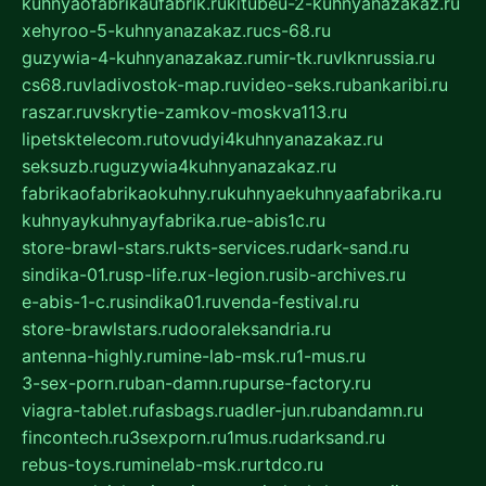
kuhnyaofabrikaufabrik.ru
kitubeu-2-kuhnyanazakaz.ru
xehyroo-5-kuhnyanazakaz.ru
cs-68.ru
guzywia-4-kuhnyanazakaz.ru
mir-tk.ru
vlknrussia.ru
cs68.ru
vladivostok-map.ru
video-seks.ru
bankaribi.ru
raszar.ru
vskrytie-zamkov-moskva113.ru
lipetsktelecom.ru
tovudyi4kuhnyanazakaz.ru
seksuzb.ru
guzywia4kuhnyanazakaz.ru
fabrikaofabrikaokuhny.ru
kuhnyaekuhnyaafabrika.ru
kuhnyaykuhnyayfabrika.ru
e-abis1c.ru
store-brawl-stars.ru
kts-services.ru
dark-sand.ru
sindika-01.ru
sp-life.ru
x-legion.ru
sib-archives.ru
e-abis-1-c.ru
sindika01.ru
venda-festival.ru
store-brawlstars.ru
dooraleksandria.ru
antenna-highly.ru
mine-lab-msk.ru
1-mus.ru
3-sex-porn.ru
ban-damn.ru
purse-factory.ru
viagra-tablet.ru
fasbags.ru
adler-jun.ru
bandamn.ru
fincontech.ru
3sexporn.ru
1mus.ru
darksand.ru
rebus-toys.ru
minelab-msk.ru
rtdco.ru