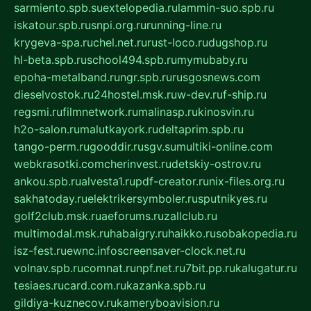
sarmiento.spb.su
extelopedia.ru
lammin-suo.spb.ru
iskatour.spb.ru
snpi.org.ru
running-line.ru
krygeva-spa.ru
chel.net.ru
rust-loco.ru
dugshop.ru
hl-beta.spb.ru
school494.spb.ru
mymubaby.ru
epoha-metalband.ru
ngr.spb.ru
rusgosnews.com
dieselvostok.ru
24hostel.msk.ru
w-dev.ru
f-ship.ru
regsmi.ru
filmnetwork.ru
malinasp.ru
kinosvin.ru
h2o-salon.ru
malutkayork.ru
deltaprim.spb.ru
tango-perm.ru
gooddir.ru
sgv.su
multiki-online.com
webkrasotki.com
cherinvest.ru
detskiy-ostrov.ru
ankou.spb.ru
alvesta1.ru
pdf-creator.ru
nix-files.org.ru
sakhatoday.ru
elektrikersymboler.ru
sputnikyes.ru
golf2club.msk.ru
aeforums.ru
zallclub.ru
multimodal.msk.ru
habaigry.ru
haikko.ru
sobakopedia.ru
isz-fest.ru
ewnc.info
screensaver-clock.net.ru
volnav.spb.ru
comnat.ru
npf.net.ru
7bit.pp.ru
kalugatur.ru
tesiaes.ru
card.com.ru
kazanka.spb.ru
gildiya-kuznecov.ru
kameryboavision.ru