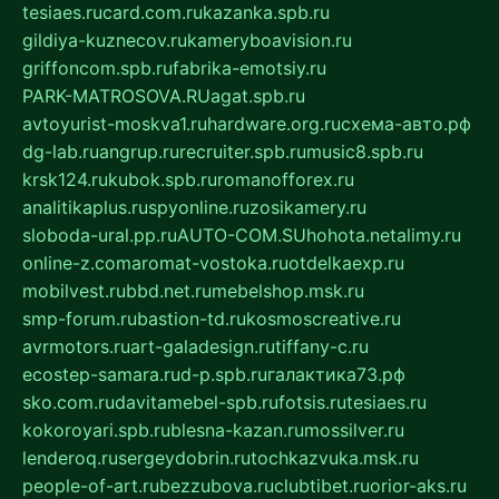
tesiaes.ru
card.com.ru
kazanka.spb.ru
gildiya-kuznecov.ru
kameryboavision.ru
griffoncom.spb.ru
fabrika-emotsiy.ru
PARK-MATROSOVA.RU
agat.spb.ru
avtoyurist-moskva1.ru
hardware.org.ru
схема-авто.рф
dg-lab.ru
angrup.ru
recruiter.spb.ru
music8.spb.ru
krsk124.ru
kubok.spb.ru
romanofforex.ru
analitikaplus.ru
spyonline.ru
zosikamery.ru
sloboda-ural.pp.ru
AUTO-COM.SU
hohota.net
alimy.ru
online-z.com
aromat-vostoka.ru
otdelkaexp.ru
mobilvest.ru
bbd.net.ru
mebelshop.msk.ru
smp-forum.ru
bastion-td.ru
kosmoscreative.ru
avrmotors.ru
art-galadesign.ru
tiffany-c.ru
ecostep-samara.ru
d-p.spb.ru
галактика73.рф
sko.com.ru
davitamebel-spb.ru
fotsis.ru
tesiaes.ru
kokoroyari.spb.ru
blesna-kazan.ru
mossilver.ru
lenderoq.ru
sergeydobrin.ru
tochkazvuka.msk.ru
people-of-art.ru
bezzubova.ru
clubtibet.ru
orior-aks.ru