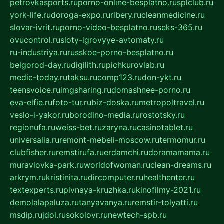
petrovkasports.ru
porno-online-besplatno.ru
splclub.ru
york-life.ru
doroga-expo.ru
ribery.ru
cleanmedicine.ru
slovar-ivrit.ru
porno-video-besplatno.ru
seks-365.ru
ovucontrol.ru
sloty-igrovyye-avtomaty.ru
ru-industriya.ru
russkoe-porno-besplatno.ru
belgorod-day.ru
digilith.ru
pichkurovlab.ru
medic-today.ru
taksu.ru
comp123.ru
don-ykt.ru
teensvoice.ru
imgsharing.ru
domashnee-porno.ru
eva-elfie.ru
foto-tur.ru
biz-doska.ru
metropoltravel.ru
veslo-i-yakor.ru
borodino-media.ru
rostotsky.ru
regionufa.ru
weiss-bet.ru
zaryna.ru
casinotablet.ru
universalia.ru
remont-mebeli-moscow.ru
termomur.ru
clubfisher.ru
remstirufa.ru
erdamchi.ru
doramamama.ru
muraviovka-park.ru
worldofwoman.ru
clean-dreams.ru
arkrym.ru
kristinita.ru
dircomputer.ru
healthenter.ru
textexperts.ru
pivnaya-kruzhka.ru
kinofilmy-2021.ru
demolalapaluza.ru
tanyavanya.ru
remstir-tolyatti.ru
msdip.ru
jdol.ru
sokolovr.ru
newtech-spb.ru