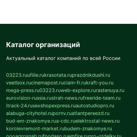
Каталог организаций
Актуальный каталог компаний по всей России
03223.ru
ufille.ru
krasotata.ru
prazdnikdushi.ru
veetbox.ru
cinemapost.ru
ciam-fr.ru
kraft-you.ru
mega-press.ru
03223.ru
web-explore.ru
rastenuya.ru
eurovision-russia.ru
strah-news.ru
freeride-team.ru
itrack-24.ru
sexshopexpress.ru
autostudiopro.ru
alabuga-cityhotel.ru
pornv.ru
atlantpereezd.ru
bud-em-znakomye.ru
a-cdc.ru
elektrostal-news.ru
korolevremont-market.ru
budem-znakomye.ru
oooagrosnab.ru
fpodaso.ru
emfire.ru
pro-otdelky.ru