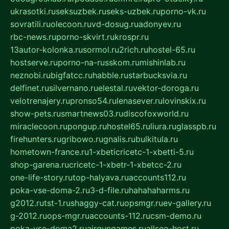
ukrasotki.ru
seksuzbek.ru
seks-uzbek.ru
porno-vk.ru
sovratili.ru
olecoon.ru
vd-dosug.ru
adonyev.ru
rbc-news.ru
porno-skvirt.ru
krospr.ru
13autor-kolonka.ru
sormol.ru
2rich.ru
hostel-65.ru
hostserve.ru
porno-na-russkom.ru
mishinlab.ru
neznobi.ru
bigfatcc.ru
habble.ru
starbucksvia.ru
delfinet.ru
silvernano.ru
elestal.ru
vektor-doroga.ru
velotrenajery.ru
pronso54.ru
lenasever.ru
lovinskix.ru
show-pets.ru
smartnews03.ru
discofoxworld.ru
miraclecoon.ru
pongup.ru
hostel65.ru
liura.ru
glasspb.ru
firehunters.ru
gribowo.ru
gnalis.ru
bulkitula.ru
hometown-france.ru
1-xbeticricetc-1-xbetti-5.ru
shop-garena.ru
cricetc-1-xbetr-1-xbetcc-2.ru
one-life-story.ru
top-halyava.ru
accounts112.ru
poka-vse-doma-2.ru
3-d-file.ru
hahahaharms.ru
g2012.ru
tst-1.ru
shaggy-cat.ru
opsmgr.ru
ev-gallery.ru
g-2012.ru
ops-mgr.ru
accounts-112.ru
csm-demo.ru
poka-vse-doma2.ru
airgungames.ru
allseo-host.ru