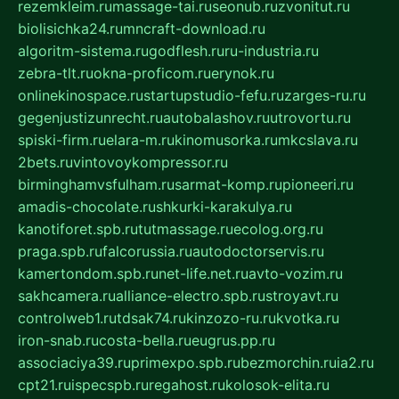
rezemkleim.ru
massage-tai.ru
seonub.ru
zvonitut.ru
biolisichka24.ru
mncraft-download.ru
algoritm-sistema.ru
godflesh.ru
ru-industria.ru
zebra-tlt.ru
okna-proficom.ru
erynok.ru
onlinekinospace.ru
startupstudio-fefu.ru
zarges-ru.ru
gegenjustizunrecht.ru
autobalashov.ru
utrovortu.ru
spiski-firm.ru
elara-m.ru
kinomusorka.ru
mkcslava.ru
2bets.ru
vintovoykompressor.ru
birminghamvsfulham.ru
sarmat-komp.ru
pioneeri.ru
amadis-chocolate.ru
shkurki-karakulya.ru
kanotiforet.spb.ru
tutmassage.ru
ecolog.org.ru
praga.spb.ru
falcorussia.ru
autodoctorservis.ru
kamertondom.spb.ru
net-life.net.ru
avto-vozim.ru
sakhcamera.ru
alliance-electro.spb.ru
stroyavt.ru
controlweb1.ru
tdsak74.ru
kinzozo-ru.ru
kvotka.ru
iron-snab.ru
costa-bella.ru
eugrus.pp.ru
associaciya39.ru
primexpo.spb.ru
bezmorchin.ru
ia2.ru
cpt21.ru
ispecspb.ru
regahost.ru
kolosok-elita.ru