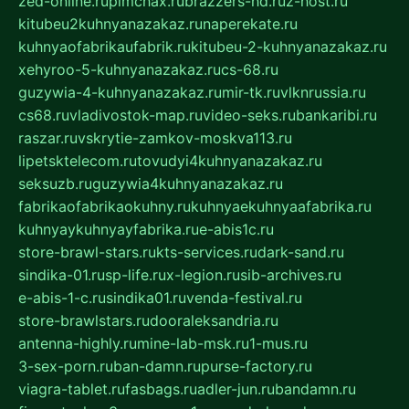
zed-online.ru
pimchax.ru
brazzers-hd.ru
z-host.ru
kitubeu2kuhnyanazakaz.ru
naperekate.ru
kuhnyaofabrikaufabrik.ru
kitubeu-2-kuhnyanazakaz.ru
xehyroo-5-kuhnyanazakaz.ru
cs-68.ru
guzywia-4-kuhnyanazakaz.ru
mir-tk.ru
vlknrussia.ru
cs68.ru
vladivostok-map.ru
video-seks.ru
bankaribi.ru
raszar.ru
vskrytie-zamkov-moskva113.ru
lipetsktelecom.ru
tovudyi4kuhnyanazakaz.ru
seksuzb.ru
guzywia4kuhnyanazakaz.ru
fabrikaofabrikaokuhny.ru
kuhnyaekuhnyaafabrika.ru
kuhnyaykuhnyayfabrika.ru
e-abis1c.ru
store-brawl-stars.ru
kts-services.ru
dark-sand.ru
sindika-01.ru
sp-life.ru
x-legion.ru
sib-archives.ru
e-abis-1-c.ru
sindika01.ru
venda-festival.ru
store-brawlstars.ru
dooraleksandria.ru
antenna-highly.ru
mine-lab-msk.ru
1-mus.ru
3-sex-porn.ru
ban-damn.ru
purse-factory.ru
viagra-tablet.ru
fasbags.ru
adler-jun.ru
bandamn.ru