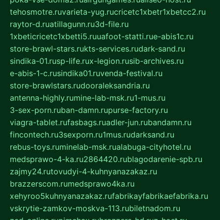
tehosmotre.ru
varieta-yug.ru
cricetc1xbetr1xbetcc2.ru
raytor-d.ru
atillagunn.ru
3d-file.ru
1xbeticricetc1xbetti5.ru
uafoot-statti.ru
e-abis1c.ru
store-brawl-stars.ru
kts-services.ru
dark-sand.ru
sindika-01.ru
sp-life.ru
x-legion.ru
sib-archives.ru
e-abis-1-c.ru
sindika01.ru
venda-festival.ru
store-brawlstars.ru
dooraleksandria.ru
antenna-highly.ru
mine-lab-msk.ru
1-mus.ru
3-sex-porn.ru
ban-damn.ru
purse-factory.ru
viagra-tablet.ru
fasbags.ru
adler-jun.ru
bandamn.ru
fincontech.ru
3sexporn.ru
1mus.ru
darksand.ru
rebus-toys.ru
minelab-msk.ru
alabuga-cityhotel.ru
medsprawo-4-ka.ru
2864420.ru
blagodarenie-spb.ru
zajmy24.ru
tovudyi-4-kuhnyanazakaz.ru
brazzerscom.ru
medsprawo4ka.ru
xehyroo5kuhnyanazakaz.ru
fabrikayfabrikaefabrika.ru
vskrytie-zamkov-moskva-113.ru
biletnadom.ru