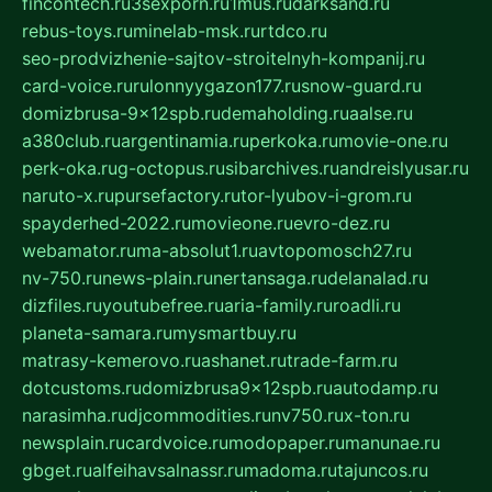
fincontech.ru
3sexporn.ru
1mus.ru
darksand.ru
rebus-toys.ru
minelab-msk.ru
rtdco.ru
seo-prodvizhenie-sajtov-stroitelnyh-kompanij.ru
card-voice.ru
rulonnyygazon177.ru
snow-guard.ru
domizbrusa-9x12spb.ru
demaholding.ru
aalse.ru
a380club.ru
argentinamia.ru
perkoka.ru
movie-one.ru
perk-oka.ru
g-octopus.ru
sibarchives.ru
andreislyusar.ru
naruto-x.ru
pursefactory.ru
tor-lyubov-i-grom.ru
spayderhed-2022.ru
movieone.ru
evro-dez.ru
webamator.ru
ma-absolut1.ru
avtopomosch27.ru
nv-750.ru
news-plain.ru
nertansaga.ru
delanalad.ru
dizfiles.ru
youtubefree.ru
aria-family.ru
roadli.ru
planeta-samara.ru
mysmartbuy.ru
matrasy-kemerovo.ru
ashanet.ru
trade-farm.ru
dotcustoms.ru
domizbrusa9x12spb.ru
autodamp.ru
narasimha.ru
djcommodities.ru
nv750.ru
x-ton.ru
newsplain.ru
cardvoice.ru
modopaper.ru
manunae.ru
gbget.ru
alfeihavsalnassr.ru
madoma.ru
tajuncos.ru