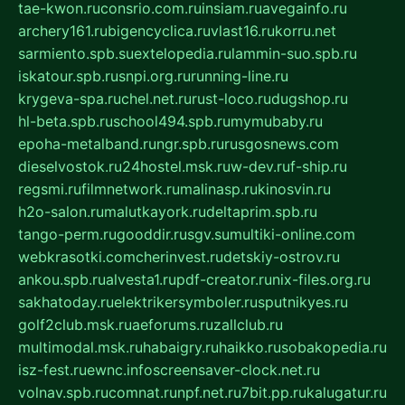
tae-kwon.ru
consrio.com.ru
insiam.ru
avegainfo.ru
archery161.ru
bigencyclica.ru
vlast16.ru
korru.net
sarmiento.spb.su
extelopedia.ru
lammin-suo.spb.ru
iskatour.spb.ru
snpi.org.ru
running-line.ru
krygeva-spa.ru
chel.net.ru
rust-loco.ru
dugshop.ru
hl-beta.spb.ru
school494.spb.ru
mymubaby.ru
epoha-metalband.ru
ngr.spb.ru
rusgosnews.com
dieselvostok.ru
24hostel.msk.ru
w-dev.ru
f-ship.ru
regsmi.ru
filmnetwork.ru
malinasp.ru
kinosvin.ru
h2o-salon.ru
malutkayork.ru
deltaprim.spb.ru
tango-perm.ru
gooddir.ru
sgv.su
multiki-online.com
webkrasotki.com
cherinvest.ru
detskiy-ostrov.ru
ankou.spb.ru
alvesta1.ru
pdf-creator.ru
nix-files.org.ru
sakhatoday.ru
elektrikersymboler.ru
sputnikyes.ru
golf2club.msk.ru
aeforums.ru
zallclub.ru
multimodal.msk.ru
habaigry.ru
haikko.ru
sobakopedia.ru
isz-fest.ru
ewnc.info
screensaver-clock.net.ru
volnav.spb.ru
comnat.ru
npf.net.ru
7bit.pp.ru
kalugatur.ru