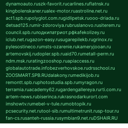
dynamoauto.ru
szk-favorit.ru
carlines.ru
flatnsk.ru
kingbolenskaner.ru
alex-motor.ru
astroline.net.ru
act1.spb.ru
polyglot.com.ru
gidlipetsk.ru
ooo-driada.ru
detsad125.ru
mir-zdoroviya.ru
bruslanovo.ru
siterem.ru
council.spb.ru
лодкипатриот.рф
kafekolizey.ru
iclub.net.ru
gazon-easy.ru
sugarepilekb.ru
grinox.ru
pylesostineco.ru
msts-ozarenie.ru
kameryjooan.ru
artemovskij.ru
dopler.spb.ru
aid70.ru
metall-perm.ru
ndm.msk.ru
ratingzooshop.ru
apiaccess.ru
globalautotrade.info
bezverhovskoe.ru
drsschool.ru
ZOOSMART.SPB.RU
dalakony.ru
medikijob.ru
remontt.spb.ru
photostudia.spb.ru
myragon.ru
terramia.ru
academy62.ru
gardengallereya.ru
rti.com.ru
artem-news.ru
biserinca.ru
krasnodarkurort.com
imshowtv.ru
mebel-v-tule.ru
mobtopik.ru
pcsecurity.net.ru
tool-sib.ru
multimetrunit.ru
sp-tour.ru
fan-cs.ru
santeh-russia.ru
symbian9.net.ru
DSHAIR.RU
tmmotors.spb.ru
xjocuricopii.com
musavtomat.msk.ru