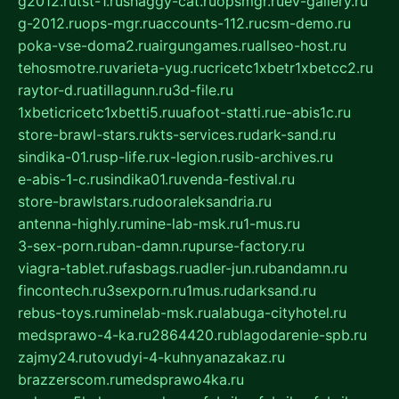
g2012.ru
tst-1.ru
shaggy-cat.ru
opsmgr.ru
ev-gallery.ru
g-2012.ru
ops-mgr.ru
accounts-112.ru
csm-demo.ru
poka-vse-doma2.ru
airgungames.ru
allseo-host.ru
tehosmotre.ru
varieta-yug.ru
cricetc1xbetr1xbetcc2.ru
raytor-d.ru
atillagunn.ru
3d-file.ru
1xbeticricetc1xbetti5.ru
uafoot-statti.ru
e-abis1c.ru
store-brawl-stars.ru
kts-services.ru
dark-sand.ru
sindika-01.ru
sp-life.ru
x-legion.ru
sib-archives.ru
e-abis-1-c.ru
sindika01.ru
venda-festival.ru
store-brawlstars.ru
dooraleksandria.ru
antenna-highly.ru
mine-lab-msk.ru
1-mus.ru
3-sex-porn.ru
ban-damn.ru
purse-factory.ru
viagra-tablet.ru
fasbags.ru
adler-jun.ru
bandamn.ru
fincontech.ru
3sexporn.ru
1mus.ru
darksand.ru
rebus-toys.ru
minelab-msk.ru
alabuga-cityhotel.ru
medsprawo-4-ka.ru
2864420.ru
blagodarenie-spb.ru
zajmy24.ru
tovudyi-4-kuhnyanazakaz.ru
brazzerscom.ru
medsprawo4ka.ru