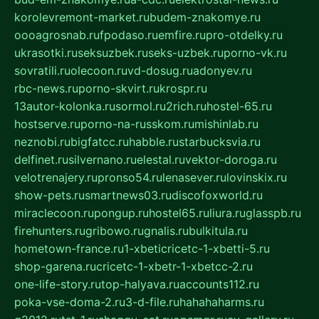
korolevremont-market.ru
budem-znakomye.ru
oooagrosnab.ru
fpodaso.ru
emfire.ru
pro-otdelky.ru
ukrasotki.ru
seksuzbek.ru
seks-uzbek.ru
porno-vk.ru
sovratili.ru
olecoon.ru
vd-dosug.ru
adonyev.ru
rbc-news.ru
porno-skvirt.ru
krospr.ru
13autor-kolonka.ru
sormol.ru
2rich.ru
hostel-65.ru
hostserve.ru
porno-na-russkom.ru
mishinlab.ru
neznobi.ru
bigfatcc.ru
habble.ru
starbucksvia.ru
delfinet.ru
silvernano.ru
elestal.ru
vektor-doroga.ru
velotrenajery.ru
pronso54.ru
lenasever.ru
lovinskix.ru
show-pets.ru
smartnews03.ru
discofoxworld.ru
miraclecoon.ru
pongup.ru
hostel65.ru
liura.ru
glasspb.ru
firehunters.ru
gribowo.ru
gnalis.ru
bulkitula.ru
hometown-france.ru
1-xbeticricetc-1-xbetti-5.ru
shop-garena.ru
cricetc-1-xbetr-1-xbetcc-2.ru
one-life-story.ru
top-halyava.ru
accounts112.ru
poka-vse-doma-2.ru
3-d-file.ru
hahahaharms.ru