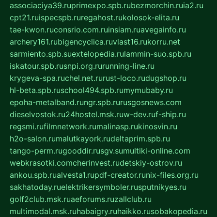
associaciya39.ru
primexpo.spb.ru
bezmorchin.ru
ia2.ru
cpt21.ru
ispecspb.ru
regahost.ru
kolosok-elita.ru
tae-kwon.ru
consrio.com.ru
insiam.ru
avegainfo.ru
archery161.ru
bigencyclica.ru
vlast16.ru
korru.net
sarmiento.spb.su
extelopedia.ru
lammin-suo.spb.ru
iskatour.spb.ru
snpi.org.ru
running-line.ru
krygeva-spa.ru
chel.net.ru
rust-loco.ru
dugshop.ru
hl-beta.spb.ru
school494.spb.ru
mymubaby.ru
epoha-metalband.ru
ngr.spb.ru
rusgosnews.com
dieselvostok.ru
24hostel.msk.ru
w-dev.ru
f-ship.ru
regsmi.ru
filmnetwork.ru
malinasp.ru
kinosvin.ru
h2o-salon.ru
malutkayork.ru
deltaprim.spb.ru
tango-perm.ru
gooddir.ru
sgv.su
multiki-online.com
webkrasotki.com
cherinvest.ru
detskiy-ostrov.ru
ankou.spb.ru
alvesta1.ru
pdf-creator.ru
nix-files.org.ru
sakhatoday.ru
elektrikersymboler.ru
sputnikyes.ru
golf2club.msk.ru
aeforums.ru
zallclub.ru
multimodal.msk.ru
habaigry.ru
haikko.ru
sobakopedia.ru