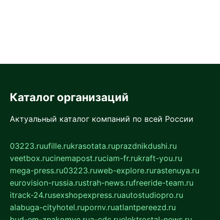
Каталог организаций
Актуальный каталог компаний по всей России
03223.ru
ufille.ru
krasotata.ru
prazdnikdushi.ru
veetbox.ru
cinemapost.ru
ciam-fr.ru
kraft-you.ru
mega-press.ru
03223.ru
web-explore.ru
rastenuya.ru
eurovision-russia.ru
strah-news.ru
freeride-team.ru
itrack-24.ru
sexshopexpress.ru
autostudiopro.ru
alabuga-cityhotel.ru
pornv.ru
atlantpereezd.ru
bud-em-znakomye.ru
a-cdc.ru
elektrostal-news.ru