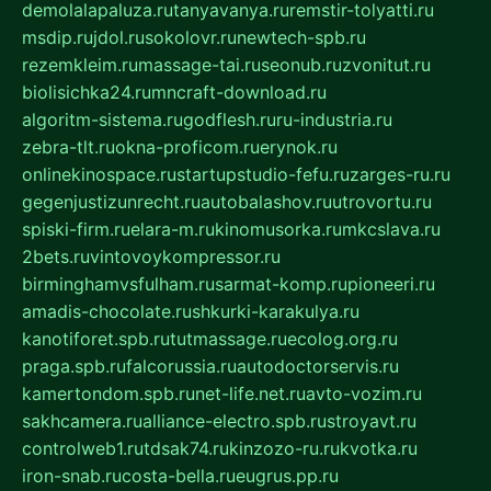
demolalapaluza.ru
tanyavanya.ru
remstir-tolyatti.ru
msdip.ru
jdol.ru
sokolovr.ru
newtech-spb.ru
rezemkleim.ru
massage-tai.ru
seonub.ru
zvonitut.ru
biolisichka24.ru
mncraft-download.ru
algoritm-sistema.ru
godflesh.ru
ru-industria.ru
zebra-tlt.ru
okna-proficom.ru
erynok.ru
onlinekinospace.ru
startupstudio-fefu.ru
zarges-ru.ru
gegenjustizunrecht.ru
autobalashov.ru
utrovortu.ru
spiski-firm.ru
elara-m.ru
kinomusorka.ru
mkcslava.ru
2bets.ru
vintovoykompressor.ru
birminghamvsfulham.ru
sarmat-komp.ru
pioneeri.ru
amadis-chocolate.ru
shkurki-karakulya.ru
kanotiforet.spb.ru
tutmassage.ru
ecolog.org.ru
praga.spb.ru
falcorussia.ru
autodoctorservis.ru
kamertondom.spb.ru
net-life.net.ru
avto-vozim.ru
sakhcamera.ru
alliance-electro.spb.ru
stroyavt.ru
controlweb1.ru
tdsak74.ru
kinzozo-ru.ru
kvotka.ru
iron-snab.ru
costa-bella.ru
eugrus.pp.ru