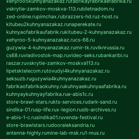
xehyroo5kuhnyanazakaz.ru
fabrikayfabrikaefabrika.ru
vskrytie-zamkov-moskva-113.ru
biletnadom.ru
zed-online.ru
pimchax.ru
brazzers-hd.ru
z-host.ru
kitubeu2kuhnyanazakaz.ru
naperekate.ru
kuhnyaofabrikaufabrik.ru
kitubeu-2-kuhnyanazakaz.ru
xehyroo-5-kuhnyanazakaz.ru
cs-68.ru
guzywia-4-kuhnyanazakaz.ru
mir-tk.ru
vlknrussia.ru
cs68.ru
vladivostok-map.ru
video-seks.ru
bankaribi.ru
raszar.ru
vskrytie-zamkov-moskva113.ru
lipetsktelecom.ru
tovudyi4kuhnyanazakaz.ru
seksuzb.ru
guzywia4kuhnyanazakaz.ru
fabrikaofabrikaokuhny.ru
kuhnyaekuhnyaafabrika.ru
kuhnyaykuhnyayfabrika.ru
e-abis1c.ru
store-brawl-stars.ru
kts-services.ru
dark-sand.ru
sindika-01.ru
sp-life.ru
x-legion.ru
sib-archives.ru
e-abis-1-c.ru
sindika01.ru
venda-festival.ru
store-brawlstars.ru
dooraleksandria.ru
antenna-highly.ru
mine-lab-msk.ru
1-mus.ru