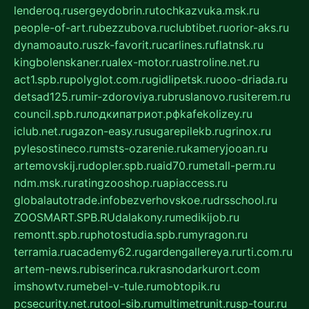
lenderoq.ru
sergeydobrin.ru
tochkazvuka.msk.ru
people-of-art.ru
bezzubova.ru
clubtibet.ru
orior-aks.ru
dynamoauto.ru
szk-favorit.ru
carlines.ru
flatnsk.ru
kingbolenskaner.ru
alex-motor.ru
astroline.net.ru
act1.spb.ru
polyglot.com.ru
gidlipetsk.ru
ooo-driada.ru
detsad125.ru
mir-zdoroviya.ru
bruslanovo.ru
siterem.ru
council.spb.ru
лодкипатриот.рф
kafekolizey.ru
iclub.net.ru
gazon-easy.ru
sugarepilekb.ru
grinox.ru
pylesostineco.ru
msts-ozarenie.ru
kameryjooan.ru
artemovskij.ru
dopler.spb.ru
aid70.ru
metall-perm.ru
ndm.msk.ru
ratingzooshop.ru
apiaccess.ru
globalautotrade.info
bezverhovskoe.ru
drsschool.ru
ZOOSMART.SPB.RU
dalakony.ru
medikijob.ru
remontt.spb.ru
photostudia.spb.ru
myragon.ru
terramia.ru
academy62.ru
gardengallereya.ru
rti.com.ru
artem-news.ru
biserinca.ru
krasnodarkurort.com
imshowtv.ru
mebel-v-tule.ru
mobtopik.ru
pcsecurity.net.ru
tool-sib.ru
multimetrunit.ru
sp-tour.ru