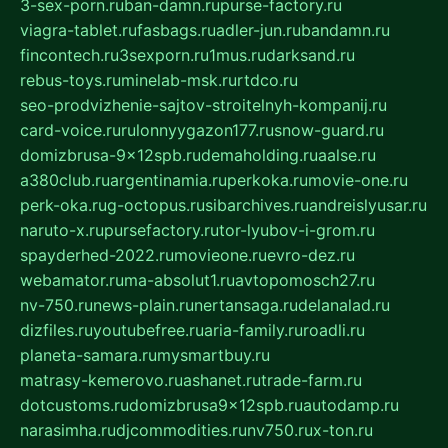
3-sex-porn.ru
ban-damn.ru
purse-factory.ru
viagra-tablet.ru
fasbags.ru
adler-jun.ru
bandamn.ru
fincontech.ru
3sexporn.ru
1mus.ru
darksand.ru
rebus-toys.ru
minelab-msk.ru
rtdco.ru
seo-prodvizhenie-sajtov-stroitelnyh-kompanij.ru
card-voice.ru
rulonnyygazon177.ru
snow-guard.ru
domizbrusa-9x12spb.ru
demaholding.ru
aalse.ru
a380club.ru
argentinamia.ru
perkoka.ru
movie-one.ru
perk-oka.ru
g-octopus.ru
sibarchives.ru
andreislyusar.ru
naruto-x.ru
pursefactory.ru
tor-lyubov-i-grom.ru
spayderhed-2022.ru
movieone.ru
evro-dez.ru
webamator.ru
ma-absolut1.ru
avtopomosch27.ru
nv-750.ru
news-plain.ru
nertansaga.ru
delanalad.ru
dizfiles.ru
youtubefree.ru
aria-family.ru
roadli.ru
planeta-samara.ru
mysmartbuy.ru
matrasy-kemerovo.ru
ashanet.ru
trade-farm.ru
dotcustoms.ru
domizbrusa9x12spb.ru
autodamp.ru
narasimha.ru
djcommodities.ru
nv750.ru
x-ton.ru