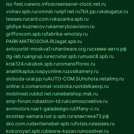
isz-fest.ru
ewnc.info
screensaver-clock.net.ru
volnav.spb.ru
comnat.ru
npf.net.ru
7bit.pp.ru
kalugatur.ru
tesiaes.ru
card.com.ru
kazanka.spb.ru
gildiya-kuznecov.ru
kameryboavision.ru
griffoncom.spb.ru
fabrika-emotsiy.ru
PARK-MATROSOVA.RU
agat.spb.ru
avtoyurist-moskva1.ru
hardware.org.ru
схема-авто.рф
dg-lab.ru
angrup.ru
recruiter.spb.ru
music8.spb.ru
krsk124.ru
kubok.spb.ru
romanofforex.ru
analitikaplus.ru
spyonline.ru
zosikamery.ru
sloboda-ural.pp.ru
AUTO-COM.SU
hohota.net
alimy.ru
online-z.com
aromat-vostoka.ru
otdelkaexp.ru
mobilvest.ru
bbd.net.ru
mebelshop.msk.ru
smp-forum.ru
bastion-td.ru
kosmoscreative.ru
avrmotors.ru
art-galadesign.ru
tiffany-c.ru
ecostep-samara.ru
d-p.spb.ru
галактика73.рф
sko.com.ru
davitamebel-spb.ru
fotsis.ru
tesiaes.ru
kokoroyari.spb.ru
blesna-kazan.ru
mossilver.ru