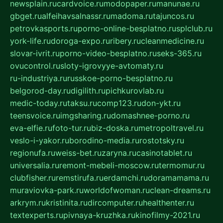
newsplain.ru
cardvoice.ru
modopaper.ru
manunae.ru
gbget.ru
alfeihavsalnassr.ru
madoma.ru
tajuncos.ru
petrovkasports.ru
porno-online-besplatno.ru
splclub.ru
york-life.ru
doroga-expo.ru
ribery.ru
cleanmedicine.ru
slovar-ivrit.ru
porno-video-besplatno.ru
seks-365.ru
ovucontrol.ru
sloty-igrovyye-avtomaty.ru
ru-industriya.ru
russkoe-porno-besplatno.ru
belgorod-day.ru
digilith.ru
pichkurovlab.ru
medic-today.ru
taksu.ru
comp123.ru
don-ykt.ru
teensvoice.ru
imgsharing.ru
domashnee-porno.ru
eva-elfie.ru
foto-tur.ru
biz-doska.ru
metropoltravel.ru
veslo-i-yakor.ru
borodino-media.ru
rostotsky.ru
regionufa.ru
weiss-bet.ru
zaryna.ru
casinotablet.ru
universalia.ru
remont-mebeli-moscow.ru
termomur.ru
clubfisher.ru
remstirufa.ru
erdamchi.ru
doramamama.ru
muraviovka-park.ru
worldofwoman.ru
clean-dreams.ru
arkrym.ru
kristinita.ru
dircomputer.ru
healthenter.ru
textexperts.ru
pivnaya-kruzhka.ru
kinofilmy-2021.ru