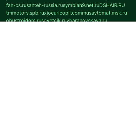
fan-cs.ru
santeh-russia.ru
symbian9.net.ru
DSHAIR.RU
tmmotors.spb.ru
xjocuricopii.com
musavtomat.msk.ru
obustrojdom.ru
sovetcik.ru
ybaranovskaya.ru
ppknews.ru
cult-alshei.ru
JAPANRUSSIA.RU
proekciyamebel.ru
imper-finans.ru
rim.org.ru
glamourai.ru
brassminus.ru
zabor-pro.ru
ftn.pp.ru
dorogoe58.ru
laimengpacker.ru
kuzova-zapchasti.ru
sageerp.ru
taxodrom.ru
dsrazvitie.ru
hardcity.net.ru
ratinghomegames.ru
topservice25.ru
gubernyan.ru
gtglasslined.ru
ii4.ru
tssport.spb.ru
andorra24.com
blackwallstreet.ru
oboimos.ru
optim-doors.com.ru
ikuch.ru
nycr.org.ru
npa21.ru
vremya-ch.spb.ru
desert000.ru
ivtorgi.ru
ifiori.ru
catalog-statei.ru
dcv.org.ru
spetsmaster174.ru
ipkameryhiseeu.ru
dum26.ru
ruspol.spb.ru
fr-opendp.ru
kam-solnyshko.ru
cheyenne-arapaho.ru
sevzapmetal.spb.ru
ted-lapidus.spb.ru
parasite-eliminator.ru
sigma-complete.ru
modernworld.ru
dama-moda.ru