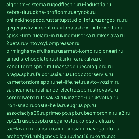
algoritm-sistema.ru
godflesh.ru
ru-industria.ru
zebra-tlt.ru
okna-proficom.ru
erynok.ru
onlinekinospace.ru
startupstudio-fefu.ru
zarges-ru.ru
gegenjustizunrecht.ru
autobalashov.ru
utrovortu.ru
spiski-firm.ru
elara-m.ru
kinomusorka.ru
mkcslava.ru
2bets.ru
vintovoykompressor.ru
birminghamvsfulham.ru
sarmat-komp.ru
pioneeri.ru
amadis-chocolate.ru
shkurki-karakulya.ru
kanotiforet.spb.ru
tutmassage.ru
ecolog.org.ru
praga.spb.ru
falcorussia.ru
autodoctorservis.ru
kamertondom.spb.ru
net-life.net.ru
avto-vozim.ru
sakhcamera.ru
alliance-electro.spb.ru
stroyavt.ru
controlweb1.ru
tdsak74.ru
kinzozo-ru.ru
kvotka.ru
iron-snab.ru
costa-bella.ru
eugrus.pp.ru
associaciya39.ru
primexpo.spb.ru
bezmorchin.ru
ia2.ru
cpt21.ru
ispecspb.ru
regahost.ru
kolosok-elita.ru
tae-kwon.ru
consrio.com.ru
insiam.ru
avegainfo.ru
archery161.ru
bigencyclica.ru
vlast16.ru
korru.net