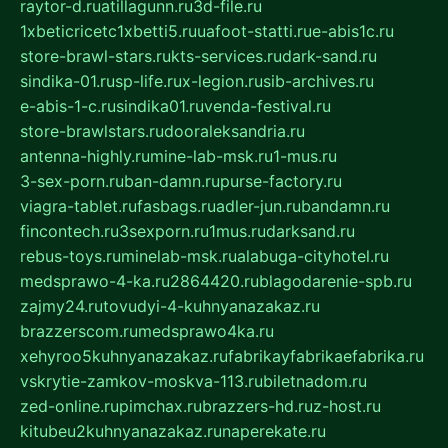
raytor-d.ru
atillagunn.ru
3d-file.ru
1xbeticricetc1xbetti5.ru
uafoot-statti.ru
e-abis1c.ru
store-brawl-stars.ru
kts-services.ru
dark-sand.ru
sindika-01.ru
sp-life.ru
x-legion.ru
sib-archives.ru
e-abis-1-c.ru
sindika01.ru
venda-festival.ru
store-brawlstars.ru
dooraleksandria.ru
antenna-highly.ru
mine-lab-msk.ru
1-mus.ru
3-sex-porn.ru
ban-damn.ru
purse-factory.ru
viagra-tablet.ru
fasbags.ru
adler-jun.ru
bandamn.ru
fincontech.ru
3sexporn.ru
1mus.ru
darksand.ru
rebus-toys.ru
minelab-msk.ru
alabuga-cityhotel.ru
medsprawo-4-ka.ru
2864420.ru
blagodarenie-spb.ru
zajmy24.ru
tovudyi-4-kuhnyanazakaz.ru
brazzerscom.ru
medsprawo4ka.ru
xehyroo5kuhnyanazakaz.ru
fabrikayfabrikaefabrika.ru
vskrytie-zamkov-moskva-113.ru
biletnadom.ru
zed-online.ru
pimchax.ru
brazzers-hd.ru
z-host.ru
kitubeu2kuhnyanazakaz.ru
naperekate.ru