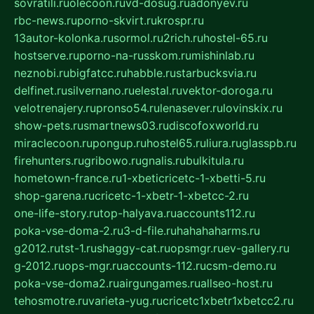
sovratili.ru
olecoon.ru
vd-dosug.ru
adonyev.ru
rbc-news.ru
porno-skvirt.ru
krospr.ru
13autor-kolonka.ru
sormol.ru
2rich.ru
hostel-65.ru
hostserve.ru
porno-na-russkom.ru
mishinlab.ru
neznobi.ru
bigfatcc.ru
habble.ru
starbucksvia.ru
delfinet.ru
silvernano.ru
elestal.ru
vektor-doroga.ru
velotrenajery.ru
pronso54.ru
lenasever.ru
lovinskix.ru
show-pets.ru
smartnews03.ru
discofoxworld.ru
miraclecoon.ru
pongup.ru
hostel65.ru
liura.ru
glasspb.ru
firehunters.ru
gribowo.ru
gnalis.ru
bulkitula.ru
hometown-france.ru
1-xbeticricetc-1-xbetti-5.ru
shop-garena.ru
cricetc-1-xbetr-1-xbetcc-2.ru
one-life-story.ru
top-halyava.ru
accounts112.ru
poka-vse-doma-2.ru
3-d-file.ru
hahahaharms.ru
g2012.ru
tst-1.ru
shaggy-cat.ru
opsmgr.ru
ev-gallery.ru
g-2012.ru
ops-mgr.ru
accounts-112.ru
csm-demo.ru
poka-vse-doma2.ru
airgungames.ru
allseo-host.ru
tehosmotre.ru
varieta-yug.ru
cricetc1xbetr1xbetcc2.ru