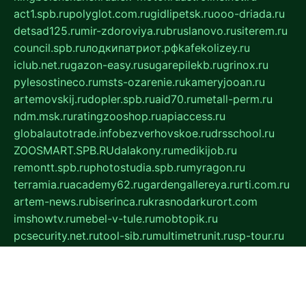
act1.spb.ru
polyglot.com.ru
gidlipetsk.ru
ooo-driada.ru
detsad125.ru
mir-zdoroviya.ru
bruslanovo.ru
siterem.ru
council.spb.ru
лодкипатриот.рф
kafekolizey.ru
iclub.net.ru
gazon-easy.ru
sugarepilekb.ru
grinox.ru
pylesostineco.ru
msts-ozarenie.ru
kameryjooan.ru
artemovskij.ru
dopler.spb.ru
aid70.ru
metall-perm.ru
ndm.msk.ru
ratingzooshop.ru
apiaccess.ru
globalautotrade.info
bezverhovskoe.ru
drsschool.ru
ZOOSMART.SPB.RU
dalakony.ru
medikijob.ru
remontt.spb.ru
photostudia.spb.ru
myragon.ru
terramia.ru
academy62.ru
gardengallereya.ru
rti.com.ru
artem-news.ru
biserinca.ru
krasnodarkurort.com
imshowtv.ru
mebel-v-tule.ru
mobtopik.ru
pcsecurity.net.ru
tool-sib.ru
multimetrunit.ru
sp-tour.ru
fan-cs.ru
santeh-russia.ru
symbian9.net.ru
DSHAIR.RU
tmmotors.spb.ru
xjocuricopii.com
musavtomat.msk.ru
obustrojdom.ru
sovetcik.ru
ybaranovskaya.ru
ppknews.ru
cult-alshei.ru
JAPANRUSSIA.RU