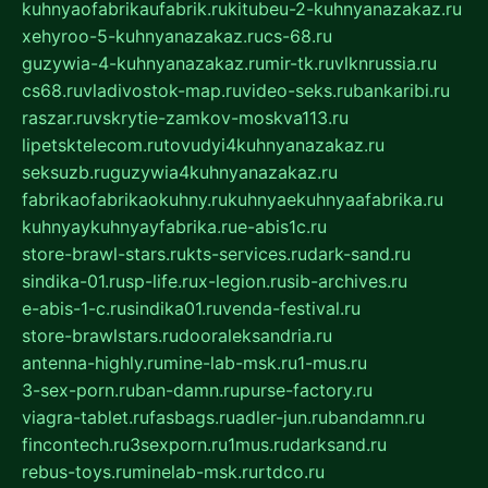
kuhnyaofabrikaufabrik.ru
kitubeu-2-kuhnyanazakaz.ru
xehyroo-5-kuhnyanazakaz.ru
cs-68.ru
guzywia-4-kuhnyanazakaz.ru
mir-tk.ru
vlknrussia.ru
cs68.ru
vladivostok-map.ru
video-seks.ru
bankaribi.ru
raszar.ru
vskrytie-zamkov-moskva113.ru
lipetsktelecom.ru
tovudyi4kuhnyanazakaz.ru
seksuzb.ru
guzywia4kuhnyanazakaz.ru
fabrikaofabrikaokuhny.ru
kuhnyaekuhnyaafabrika.ru
kuhnyaykuhnyayfabrika.ru
e-abis1c.ru
store-brawl-stars.ru
kts-services.ru
dark-sand.ru
sindika-01.ru
sp-life.ru
x-legion.ru
sib-archives.ru
e-abis-1-c.ru
sindika01.ru
venda-festival.ru
store-brawlstars.ru
dooraleksandria.ru
antenna-highly.ru
mine-lab-msk.ru
1-mus.ru
3-sex-porn.ru
ban-damn.ru
purse-factory.ru
viagra-tablet.ru
fasbags.ru
adler-jun.ru
bandamn.ru
fincontech.ru
3sexporn.ru
1mus.ru
darksand.ru
rebus-toys.ru
minelab-msk.ru
rtdco.ru