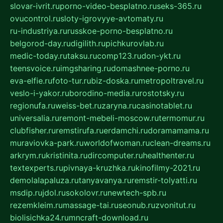
slovar-ivrit.ru
porno-video-besplatno.ru
seks-365.ru
ovucontrol.ru
sloty-igrovyye-avtomaty.ru
ru-industriya.ru
russkoe-porno-besplatno.ru
belgorod-day.ru
digilith.ru
pichkurovlab.ru
medic-today.ru
taksu.ru
comp123.ru
don-ykt.ru
teensvoice.ru
imgsharing.ru
domashnee-porno.ru
eva-elfie.ru
foto-tur.ru
biz-doska.ru
metropoltravel.ru
veslo-i-yakor.ru
borodino-media.ru
rostotsky.ru
regionufa.ru
weiss-bet.ru
zaryna.ru
casinotablet.ru
universalia.ru
remont-mebeli-moscow.ru
termomur.ru
clubfisher.ru
remstirufa.ru
erdamchi.ru
doramamama.ru
muraviovka-park.ru
worldofwoman.ru
clean-dreams.ru
arkrym.ru
kristinita.ru
dircomputer.ru
healthenter.ru
textexperts.ru
pivnaya-kruzhka.ru
kinofilmy-2021.ru
demolalapaluza.ru
tanyavanya.ru
remstir-tolyatti.ru
msdip.ru
jdol.ru
sokolovr.ru
newtech-spb.ru
rezemkleim.ru
massage-tai.ru
seonub.ru
zvonitut.ru
biolisichka24.ru
mncraft-download.ru