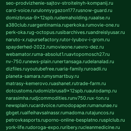
seo-prodvizhenie-sajtov-stroitelnyh-kompanij.ru
card-voice.ru
rulonnyygazon177.ru
snow-guard.ru
domizbrusa-9x12spb.ru
demaholding.ru
aalse.ru
a380club.ru
argentinamia.ru
perkoka.ru
movie-one.ru
perk-oka.ru
g-octopus.ru
sibarchives.ru
andreislyusar.ru
naruto-x.ru
pursefactory.ru
tor-lyubov-i-grom.ru
spayderhed-2022.ru
movieone.ru
evro-dez.ru
webamator.ru
ma-absolut1.ru
avtopomosch27.ru
nv-750.ru
news-plain.ru
nertansaga.ru
delanalad.ru
dizfiles.ru
youtubefree.ru
aria-family.ru
roadli.ru
planeta-samara.ru
mysmartbuy.ru
matrasy-kemerovo.ru
ashanet.ru
trade-farm.ru
dotcustoms.ru
domizbrusa9x12spb.ru
autodamp.ru
narasimha.ru
djcommodities.ru
nv750.ru
x-ton.ru
newsplain.ru
cardvoice.ru
modopaper.ru
manunae.ru
gbget.ru
alfeihavsalnassr.ru
madoma.ru
tajuncos.ru
petrovkasports.ru
porno-online-besplatno.ru
splclub.ru
york-life.ru
doroga-expo.ru
ribery.ru
cleanmedicine.ru