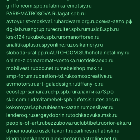
griffoncom.spb.ru
fabrika-emotsiy.ru
PARK-MATROSOVA.RU
agat.spb.ru
avtoyurist-moskva1.ru
hardware.org.ru
схема-авто.рф
dg-lab.ru
angrup.ru
recruiter.spb.ru
music8.spb.ru
krsk124.ru
kubok.spb.ru
romanofforex.ru
analitikaplus.ru
spyonline.ru
zosikamery.ru
sloboda-ural.pp.ru
AUTO-COM.SU
hohota.net
alimy.ru
online-z.com
aromat-vostoka.ru
otdelkaexp.ru
mobilvest.ru
bbd.net.ru
mebelshop.msk.ru
smp-forum.ru
bastion-td.ru
kosmoscreative.ru
avrmotors.ru
art-galadesign.ru
tiffany-c.ru
ecostep-samara.ru
d-p.spb.ru
галактика73.рф
sko.com.ru
davitamebel-spb.ru
fotsis.ru
tesiaes.ru
kokoroyari.spb.ru
blesna-kazan.ru
mossilver.ru
lenderoq.ru
sergeydobrin.ru
tochkazvuka.msk.ru
people-of-art.ru
bezzubova.ru
clubtibet.ru
orior-aks.ru
dynamoauto.ru
szk-favorit.ru
carlines.ru
flatnsk.ru
kingbolenskaner.ru
alex-motor.ru
astroline.net.ru