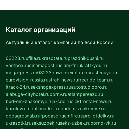
Каталог организаций
Актуальный каталог компаний по всей России
03223.ru
ufille.ru
krasotata.ru
prazdnikdushi.ru
veetbox.ru
cinemapost.ru
ciam-fr.ru
kraft-you.ru
mega-press.ru
03223.ru
web-explore.ru
rastenuya.ru
eurovision-russia.ru
strah-news.ru
freeride-team.ru
itrack-24.ru
sexshopexpress.ru
autostudiopro.ru
alabuga-cityhotel.ru
pornv.ru
atlantpereezd.ru
bud-em-znakomye.ru
a-cdc.ru
elektrostal-news.ru
korolevremont-market.ru
budem-znakomye.ru
oooagrosnab.ru
fpodaso.ru
emfire.ru
pro-otdelky.ru
ukrasotki.ru
seksuzbek.ru
seks-uzbek.ru
porno-vk.ru