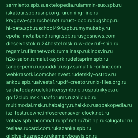
sarmiento.spb.su
extelopedia.ru
lammin-suo.spb.ru
iskatour.spb.ru
snpi.org.ru
running-line.ru
krygeva-spa.ru
chel.net.ru
rust-loco.ru
dugshop.ru
hl-beta.spb.ru
school494.spb.ru
mymubaby.ru
epoha-metalband.ru
ngr.spb.ru
rusgosnews.com
dieselvostok.ru
24hostel.msk.ru
w-dev.ru
f-ship.ru
regsmi.ru
filmnetwork.ru
malinasp.ru
kinosvin.ru
h2o-salon.ru
malutkayork.ru
deltaprim.spb.ru
tango-perm.ru
gooddir.ru
sgv.su
multiki-online.com
webkrasotki.com
cherinvest.ru
detskiy-ostrov.ru
ankou.spb.ru
alvesta1.ru
pdf-creator.ru
nix-files.org.ru
sakhatoday.ru
elektrikersymboler.ru
sputnikyes.ru
golf2club.msk.ru
aeforums.ru
zallclub.ru
multimodal.msk.ru
habaigry.ru
haikko.ru
sobakopedia.ru
isz-fest.ru
ewnc.info
screensaver-clock.net.ru
volnav.spb.ru
comnat.ru
npf.net.ru
7bit.pp.ru
kalugatur.ru
tesiaes.ru
card.com.ru
kazanka.spb.ru
gildiya-kuznecov.ru
kameryboavision.ru