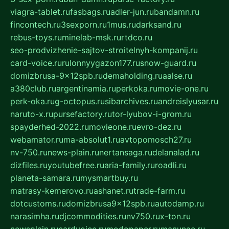
viagra-tablet.ru
fasbags.ru
adler-jun.ru
bandamn.ru
fincontech.ru
3sexporn.ru
1mus.ru
darksand.ru
rebus-toys.ru
minelab-msk.ru
rtdco.ru
seo-prodvizhenie-sajtov-stroitelnyh-kompanij.ru
card-voice.ru
rulonnyygazon177.ru
snow-guard.ru
domizbrusa-9x12spb.ru
demaholding.ru
aalse.ru
a380club.ru
argentinamia.ru
perkoka.ru
movie-one.ru
perk-oka.ru
g-octopus.ru
sibarchives.ru
andreislyusar.ru
naruto-x.ru
pursefactory.ru
tor-lyubov-i-grom.ru
spayderhed-2022.ru
movieone.ru
evro-dez.ru
webamator.ru
ma-absolut1.ru
avtopomosch27.ru
nv-750.ru
news-plain.ru
nertansaga.ru
delanalad.ru
dizfiles.ru
youtubefree.ru
aria-family.ru
roadli.ru
planeta-samara.ru
mysmartbuy.ru
matrasy-kemerovo.ru
ashanet.ru
trade-farm.ru
dotcustoms.ru
domizbrusa9x12spb.ru
autodamp.ru
narasimha.ru
djcommodities.ru
nv750.ru
x-ton.ru