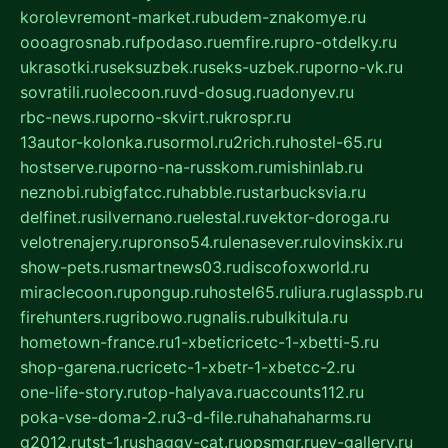
korolevremont-market.ru
budem-znakomye.ru
oooagrosnab.ru
fpodaso.ru
emfire.ru
pro-otdelky.ru
ukrasotki.ru
seksuzbek.ru
seks-uzbek.ru
porno-vk.ru
sovratili.ru
olecoon.ru
vd-dosug.ru
adonyev.ru
rbc-news.ru
porno-skvirt.ru
krospr.ru
13autor-kolonka.ru
sormol.ru
2rich.ru
hostel-65.ru
hostserve.ru
porno-na-russkom.ru
mishinlab.ru
neznobi.ru
bigfatcc.ru
habble.ru
starbucksvia.ru
delfinet.ru
silvernano.ru
elestal.ru
vektor-doroga.ru
velotrenajery.ru
pronso54.ru
lenasever.ru
lovinskix.ru
show-pets.ru
smartnews03.ru
discofoxworld.ru
miraclecoon.ru
pongup.ru
hostel65.ru
liura.ru
glasspb.ru
firehunters.ru
gribowo.ru
gnalis.ru
bulkitula.ru
hometown-france.ru
1-xbeticricetc-1-xbetti-5.ru
shop-garena.ru
cricetc-1-xbetr-1-xbetcc-2.ru
one-life-story.ru
top-halyava.ru
accounts112.ru
poka-vse-doma-2.ru
3-d-file.ru
hahahaharms.ru
g2012.ru
tst-1.ru
shaggy-cat.ru
opsmgr.ru
ev-gallery.ru