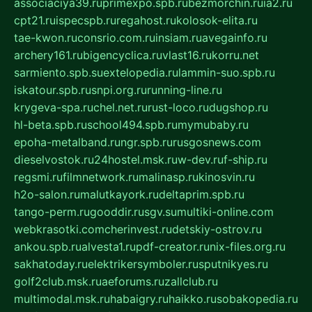
associaciya39.ru
primexpo.spb.ru
bezmorchin.ru
ia2.ru
cpt21.ru
ispecspb.ru
regahost.ru
kolosok-elita.ru
tae-kwon.ru
consrio.com.ru
insiam.ru
avegainfo.ru
archery161.ru
bigencyclica.ru
vlast16.ru
korru.net
sarmiento.spb.su
extelopedia.ru
lammin-suo.spb.ru
iskatour.spb.ru
snpi.org.ru
running-line.ru
krygeva-spa.ru
chel.net.ru
rust-loco.ru
dugshop.ru
hl-beta.spb.ru
school494.spb.ru
mymubaby.ru
epoha-metalband.ru
ngr.spb.ru
rusgosnews.com
dieselvostok.ru
24hostel.msk.ru
w-dev.ru
f-ship.ru
regsmi.ru
filmnetwork.ru
malinasp.ru
kinosvin.ru
h2o-salon.ru
malutkayork.ru
deltaprim.spb.ru
tango-perm.ru
gooddir.ru
sgv.su
multiki-online.com
webkrasotki.com
cherinvest.ru
detskiy-ostrov.ru
ankou.spb.ru
alvesta1.ru
pdf-creator.ru
nix-files.org.ru
sakhatoday.ru
elektrikersymboler.ru
sputnikyes.ru
golf2club.msk.ru
aeforums.ru
zallclub.ru
multimodal.msk.ru
habaigry.ru
haikko.ru
sobakopedia.ru