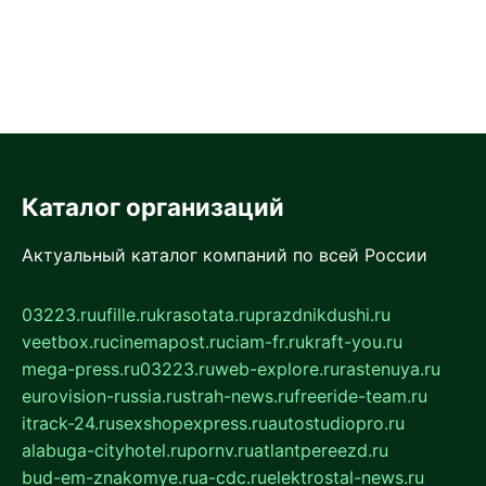
Каталог организаций
Актуальный каталог компаний по всей России
03223.ru
ufille.ru
krasotata.ru
prazdnikdushi.ru
veetbox.ru
cinemapost.ru
ciam-fr.ru
kraft-you.ru
mega-press.ru
03223.ru
web-explore.ru
rastenuya.ru
eurovision-russia.ru
strah-news.ru
freeride-team.ru
itrack-24.ru
sexshopexpress.ru
autostudiopro.ru
alabuga-cityhotel.ru
pornv.ru
atlantpereezd.ru
bud-em-znakomye.ru
a-cdc.ru
elektrostal-news.ru