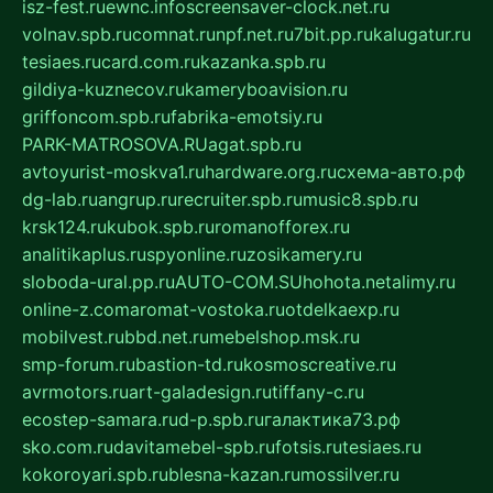
isz-fest.ru
ewnc.info
screensaver-clock.net.ru
volnav.spb.ru
comnat.ru
npf.net.ru
7bit.pp.ru
kalugatur.ru
tesiaes.ru
card.com.ru
kazanka.spb.ru
gildiya-kuznecov.ru
kameryboavision.ru
griffoncom.spb.ru
fabrika-emotsiy.ru
PARK-MATROSOVA.RU
agat.spb.ru
avtoyurist-moskva1.ru
hardware.org.ru
схема-авто.рф
dg-lab.ru
angrup.ru
recruiter.spb.ru
music8.spb.ru
krsk124.ru
kubok.spb.ru
romanofforex.ru
analitikaplus.ru
spyonline.ru
zosikamery.ru
sloboda-ural.pp.ru
AUTO-COM.SU
hohota.net
alimy.ru
online-z.com
aromat-vostoka.ru
otdelkaexp.ru
mobilvest.ru
bbd.net.ru
mebelshop.msk.ru
smp-forum.ru
bastion-td.ru
kosmoscreative.ru
avrmotors.ru
art-galadesign.ru
tiffany-c.ru
ecostep-samara.ru
d-p.spb.ru
галактика73.рф
sko.com.ru
davitamebel-spb.ru
fotsis.ru
tesiaes.ru
kokoroyari.spb.ru
blesna-kazan.ru
mossilver.ru