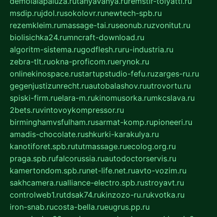
demolalapaluza.ru
tanyavanya.ru
remstir-tolyatti.ru
msdip.ru
jdol.ru
sokolovr.ru
newtech-spb.ru
rezemkleim.ru
massage-tai.ru
seonub.ru
zvonitut.ru
biolisichka24.ru
mncraft-download.ru
algoritm-sistema.ru
godflesh.ru
ru-industria.ru
zebra-tlt.ru
okna-proficom.ru
erynok.ru
onlinekinospace.ru
startupstudio-fefu.ru
zarges-ru.ru
gegenjustizunrecht.ru
autobalashov.ru
utrovortu.ru
spiski-firm.ru
elara-m.ru
kinomusorka.ru
mkcslava.ru
2bets.ru
vintovoykompressor.ru
birminghamvsfulham.ru
sarmat-komp.ru
pioneeri.ru
amadis-chocolate.ru
shkurki-karakulya.ru
kanotiforet.spb.ru
tutmassage.ru
ecolog.org.ru
praga.spb.ru
falcorussia.ru
autodoctorservis.ru
kamertondom.spb.ru
net-life.net.ru
avto-vozim.ru
sakhcamera.ru
alliance-electro.spb.ru
stroyavt.ru
controlweb1.ru
tdsak74.ru
kinzozo-ru.ru
kvotka.ru
iron-snab.ru
costa-bella.ru
eugrus.pp.ru