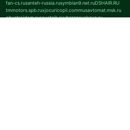
fan-cs.ru
santeh-russia.ru
symbian9.net.ru
DSHAIR.RU
tmmotors.spb.ru
xjocuricopii.com
musavtomat.msk.ru
obustrojdom.ru
sovetcik.ru
ybaranovskaya.ru
ppknews.ru
cult-alshei.ru
JAPANRUSSIA.RU
proekciyamebel.ru
imper-finans.ru
rim.org.ru
glamourai.ru
brassminus.ru
zabor-pro.ru
ftn.pp.ru
dorogoe58.ru
laimengpacker.ru
kuzova-zapchasti.ru
sageerp.ru
taxodrom.ru
dsrazvitie.ru
hardcity.net.ru
ratinghomegames.ru
topservice25.ru
gubernyan.ru
gtglasslined.ru
ii4.ru
tssport.spb.ru
andorra24.com
blackwallstreet.ru
oboimos.ru
optim-doors.com.ru
ikuch.ru
nycr.org.ru
npa21.ru
vremya-ch.spb.ru
desert000.ru
ivtorgi.ru
ifiori.ru
catalog-statei.ru
dcv.org.ru
spetsmaster174.ru
ipkameryhiseeu.ru
dum26.ru
ruspol.spb.ru
fr-opendp.ru
kam-solnyshko.ru
cheyenne-arapaho.ru
sevzapmetal.spb.ru
ted-lapidus.spb.ru
parasite-eliminator.ru
sigma-complete.ru
modernworld.ru
dama-moda.ru