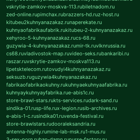
vskrytie-zamkov-moskva-113.ru
biletnadom.ru
zed-online.ru
pimchax.ru
brazzers-hd.ru
z-host.ru
kitubeu2kuhnyanazakaz.ru
naperekate.ru
kuhnyaofabrikaufabrik.ru
kitubeu-2-kuhnyanazakaz.ru
xehyroo-5-kuhnyanazakaz.ru
cs-68.ru
guzywia-4-kuhnyanazakaz.ru
mir-tk.ru
vlknrussia.ru
cs68.ru
vladivostok-map.ru
video-seks.ru
bankaribi.ru
raszar.ru
vskrytie-zamkov-moskva113.ru
lipetsktelecom.ru
tovudyi4kuhnyanazakaz.ru
seksuzb.ru
guzywia4kuhnyanazakaz.ru
fabrikaofabrikaokuhny.ru
kuhnyaekuhnyaafabrika.ru
kuhnyaykuhnyayfabrika.ru
e-abis1c.ru
store-brawl-stars.ru
kts-services.ru
dark-sand.ru
sindika-01.ru
sp-life.ru
x-legion.ru
sib-archives.ru
e-abis-1-c.ru
sindika01.ru
venda-festival.ru
store-brawlstars.ru
dooraleksandria.ru
antenna-highly.ru
mine-lab-msk.ru
1-mus.ru
3-sex-porn.ru
ban-damn.ru
purse-factory.ru