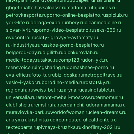
newsplain.ru
cardvoice.ru
modopaper.ru
manunae.ru
gbget.ru
alfeihavsalnassr.ru
madoma.ru
tajuncos.ru
petrovkasports.ru
porno-online-besplatno.ru
splclub.ru
york-life.ru
doroga-expo.ru
ribery.ru
cleanmedicine.ru
slovar-ivrit.ru
porno-video-besplatno.ru
seks-365.ru
ovucontrol.ru
sloty-igrovyye-avtomaty.ru
ru-industriya.ru
russkoe-porno-besplatno.ru
belgorod-day.ru
digilith.ru
pichkurovlab.ru
medic-today.ru
taksu.ru
comp123.ru
don-ykt.ru
teensvoice.ru
imgsharing.ru
domashnee-porno.ru
eva-elfie.ru
foto-tur.ru
biz-doska.ru
metropoltravel.ru
veslo-i-yakor.ru
borodino-media.ru
rostotsky.ru
regionufa.ru
weiss-bet.ru
zaryna.ru
casinotablet.ru
universalia.ru
remont-mebeli-moscow.ru
termomur.ru
clubfisher.ru
remstirufa.ru
erdamchi.ru
doramamama.ru
muraviovka-park.ru
worldofwoman.ru
clean-dreams.ru
arkrym.ru
kristinita.ru
dircomputer.ru
healthenter.ru
textexperts.ru
pivnaya-kruzhka.ru
kinofilmy-2021.ru