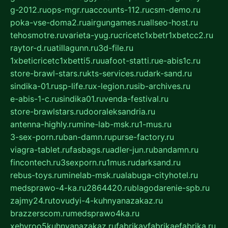
g-2012.ru
ops-mgr.ru
accounts-112.ru
csm-demo.ru
poka-vse-doma2.ru
airgungames.ru
allseo-host.ru
tehosmotre.ru
varieta-yug.ru
cricetc1xbetr1xbetcc2.ru
raytor-d.ru
atillagunn.ru
3d-file.ru
1xbeticricetc1xbetti5.ru
uafoot-statti.ru
e-abis1c.ru
store-brawl-stars.ru
kts-services.ru
dark-sand.ru
sindika-01.ru
sp-life.ru
x-legion.ru
sib-archives.ru
e-abis-1-c.ru
sindika01.ru
venda-festival.ru
store-brawlstars.ru
dooraleksandria.ru
antenna-highly.ru
mine-lab-msk.ru
1-mus.ru
3-sex-porn.ru
ban-damn.ru
purse-factory.ru
viagra-tablet.ru
fasbags.ru
adler-jun.ru
bandamn.ru
fincontech.ru
3sexporn.ru
1mus.ru
darksand.ru
rebus-toys.ru
minelab-msk.ru
alabuga-cityhotel.ru
medsprawo-4-ka.ru
2864420.ru
blagodarenie-spb.ru
zajmy24.ru
tovudyi-4-kuhnyanazakaz.ru
brazzerscom.ru
medsprawo4ka.ru
xehyroo5kuhnyanazakaz.ru
fabrikayfabrikaefabrika.ru