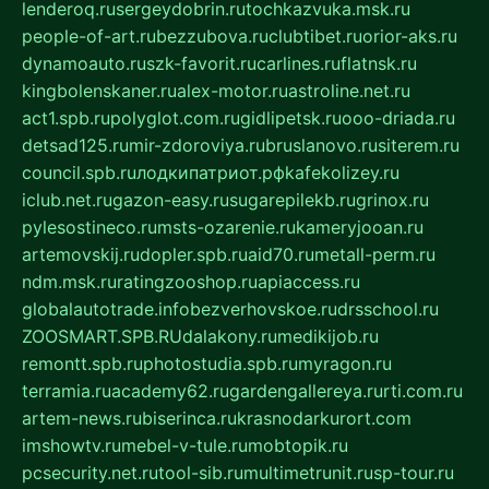
lenderoq.ru
sergeydobrin.ru
tochkazvuka.msk.ru
people-of-art.ru
bezzubova.ru
clubtibet.ru
orior-aks.ru
dynamoauto.ru
szk-favorit.ru
carlines.ru
flatnsk.ru
kingbolenskaner.ru
alex-motor.ru
astroline.net.ru
act1.spb.ru
polyglot.com.ru
gidlipetsk.ru
ooo-driada.ru
detsad125.ru
mir-zdoroviya.ru
bruslanovo.ru
siterem.ru
council.spb.ru
лодкипатриот.рф
kafekolizey.ru
iclub.net.ru
gazon-easy.ru
sugarepilekb.ru
grinox.ru
pylesostineco.ru
msts-ozarenie.ru
kameryjooan.ru
artemovskij.ru
dopler.spb.ru
aid70.ru
metall-perm.ru
ndm.msk.ru
ratingzooshop.ru
apiaccess.ru
globalautotrade.info
bezverhovskoe.ru
drsschool.ru
ZOOSMART.SPB.RU
dalakony.ru
medikijob.ru
remontt.spb.ru
photostudia.spb.ru
myragon.ru
terramia.ru
academy62.ru
gardengallereya.ru
rti.com.ru
artem-news.ru
biserinca.ru
krasnodarkurort.com
imshowtv.ru
mebel-v-tule.ru
mobtopik.ru
pcsecurity.net.ru
tool-sib.ru
multimetrunit.ru
sp-tour.ru