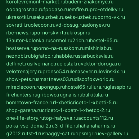
korolevremont-market.ru
budem-znakomye.ru
oooagrosnab.ru
fpodaso.ru
emfire.ru
pro-otdelky.ru
ukrasotki.ru
seksuzbek.ru
seks-uzbek.ru
porno-vk.ru
sovratili.ru
olecoon.ru
vd-dosug.ru
adonyev.ru
rbc-news.ru
porno-skvirt.ru
krospr.ru
13autor-kolonka.ru
sormol.ru
2rich.ru
hostel-65.ru
hostserve.ru
porno-na-russkom.ru
mishinlab.ru
neznobi.ru
bigfatcc.ru
habble.ru
starbucksvia.ru
delfinet.ru
silvernano.ru
elestal.ru
vektor-doroga.ru
velotrenajery.ru
pronso54.ru
lenasever.ru
lovinskix.ru
show-pets.ru
smartnews03.ru
discofoxworld.ru
miraclecoon.ru
pongup.ru
hostel65.ru
liura.ru
glasspb.ru
firehunters.ru
gribowo.ru
gnalis.ru
bulkitula.ru
hometown-france.ru
1-xbeticricetc-1-xbetti-5.ru
shop-garena.ru
cricetc-1-xbetr-1-xbetcc-2.ru
one-life-story.ru
top-halyava.ru
accounts112.ru
poka-vse-doma-2.ru
3-d-file.ru
hahahaharms.ru
g2012.ru
tst-1.ru
shaggy-cat.ru
opsmgr.ru
ev-gallery.ru