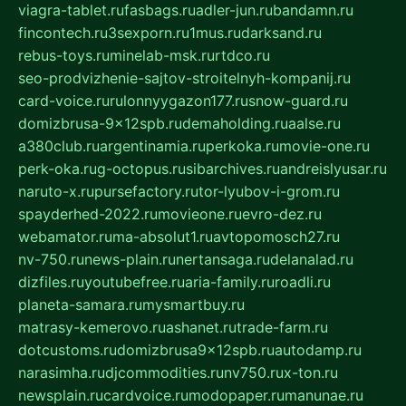
viagra-tablet.ru
fasbags.ru
adler-jun.ru
bandamn.ru
fincontech.ru
3sexporn.ru
1mus.ru
darksand.ru
rebus-toys.ru
minelab-msk.ru
rtdco.ru
seo-prodvizhenie-sajtov-stroitelnyh-kompanij.ru
card-voice.ru
rulonnyygazon177.ru
snow-guard.ru
domizbrusa-9x12spb.ru
demaholding.ru
aalse.ru
a380club.ru
argentinamia.ru
perkoka.ru
movie-one.ru
perk-oka.ru
g-octopus.ru
sibarchives.ru
andreislyusar.ru
naruto-x.ru
pursefactory.ru
tor-lyubov-i-grom.ru
spayderhed-2022.ru
movieone.ru
evro-dez.ru
webamator.ru
ma-absolut1.ru
avtopomosch27.ru
nv-750.ru
news-plain.ru
nertansaga.ru
delanalad.ru
dizfiles.ru
youtubefree.ru
aria-family.ru
roadli.ru
planeta-samara.ru
mysmartbuy.ru
matrasy-kemerovo.ru
ashanet.ru
trade-farm.ru
dotcustoms.ru
domizbrusa9x12spb.ru
autodamp.ru
narasimha.ru
djcommodities.ru
nv750.ru
x-ton.ru
newsplain.ru
cardvoice.ru
modopaper.ru
manunae.ru