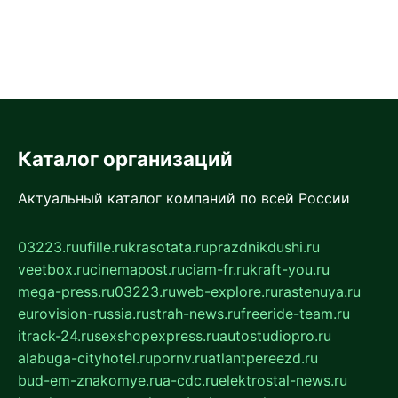
Каталог организаций
Актуальный каталог компаний по всей России
03223.ru
ufille.ru
krasotata.ru
prazdnikdushi.ru
veetbox.ru
cinemapost.ru
ciam-fr.ru
kraft-you.ru
mega-press.ru
03223.ru
web-explore.ru
rastenuya.ru
eurovision-russia.ru
strah-news.ru
freeride-team.ru
itrack-24.ru
sexshopexpress.ru
autostudiopro.ru
alabuga-cityhotel.ru
pornv.ru
atlantpereezd.ru
bud-em-znakomye.ru
a-cdc.ru
elektrostal-news.ru