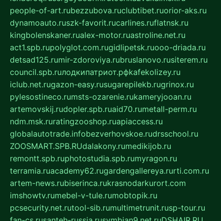
people-of-art.ru
bezzubova.ru
clubtibet.ru
orior-aks.ru
dynamoauto.ru
szk-favorit.ru
carlines.ru
flatnsk.ru
kingbolenskaner.ru
alex-motor.ru
astroline.net.ru
act1.spb.ru
polyglot.com.ru
gidlipetsk.ru
ooo-driada.ru
detsad125.ru
mir-zdoroviya.ru
bruslanovo.ru
siterem.ru
council.spb.ru
лодкипатриот.рф
kafekolizey.ru
iclub.net.ru
gazon-easy.ru
sugarepilekb.ru
grinox.ru
pylesostineco.ru
msts-ozarenie.ru
kameryjooan.ru
artemovskij.ru
dopler.spb.ru
aid70.ru
metall-perm.ru
ndm.msk.ru
ratingzooshop.ru
apiaccess.ru
globalautotrade.info
bezverhovskoe.ru
drsschool.ru
ZOOSMART.SPB.RU
dalakony.ru
medikijob.ru
remontt.spb.ru
photostudia.spb.ru
myragon.ru
terramia.ru
academy62.ru
gardengallereya.ru
rti.com.ru
artem-news.ru
biserinca.ru
krasnodarkurort.com
imshowtv.ru
mebel-v-tule.ru
mobtopik.ru
pcsecurity.net.ru
tool-sib.ru
multimetrunit.ru
sp-tour.ru
fan-cs.ru
santeh-russia.ru
symbian9.net.ru
DSHAIR.RU