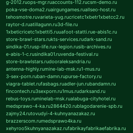
g-2012.ru
ops-mgr.ru
accounts-112.ru
csm-demo.ru
poka-vse-doma2.ru
airgungames.ru
allseo-host.ru
tehosmotre.ru
varieta-yug.ru
cricetc1xbetr1xbetcc2.ru
raytor-d.ru
atillagunn.ru
3d-file.ru
1xbeticricetc1xbetti5.ru
uafoot-statti.ru
e-abis1c.ru
store-brawl-stars.ru
kts-services.ru
dark-sand.ru
sindika-01.ru
sp-life.ru
x-legion.ru
sib-archives.ru
e-abis-1-c.ru
sindika01.ru
venda-festival.ru
store-brawlstars.ru
dooraleksandria.ru
antenna-highly.ru
mine-lab-msk.ru
1-mus.ru
3-sex-porn.ru
ban-damn.ru
purse-factory.ru
viagra-tablet.ru
fasbags.ru
adler-jun.ru
bandamn.ru
fincontech.ru
3sexporn.ru
1mus.ru
darksand.ru
rebus-toys.ru
minelab-msk.ru
alabuga-cityhotel.ru
medsprawo-4-ka.ru
2864420.ru
blagodarenie-spb.ru
zajmy24.ru
tovudyi-4-kuhnyanazakaz.ru
brazzerscom.ru
medsprawo4ka.ru
xehyroo5kuhnyanazakaz.ru
fabrikayfabrikaefabrika.ru