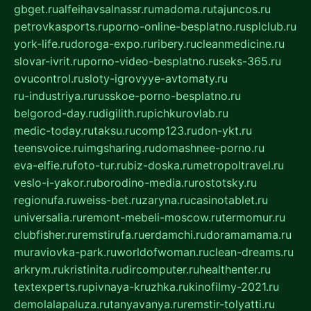
gbget.ru
alfeihavsalnassr.ru
madoma.ru
tajuncos.ru
petrovkasports.ru
porno-online-besplatno.ru
splclub.ru
york-life.ru
doroga-expo.ru
ribery.ru
cleanmedicine.ru
slovar-ivrit.ru
porno-video-besplatno.ru
seks-365.ru
ovucontrol.ru
sloty-igrovyye-avtomaty.ru
ru-industriya.ru
russkoe-porno-besplatno.ru
belgorod-day.ru
digilith.ru
pichkurovlab.ru
medic-today.ru
taksu.ru
comp123.ru
don-ykt.ru
teensvoice.ru
imgsharing.ru
domashnee-porno.ru
eva-elfie.ru
foto-tur.ru
biz-doska.ru
metropoltravel.ru
veslo-i-yakor.ru
borodino-media.ru
rostotsky.ru
regionufa.ru
weiss-bet.ru
zaryna.ru
casinotablet.ru
universalia.ru
remont-mebeli-moscow.ru
termomur.ru
clubfisher.ru
remstirufa.ru
erdamchi.ru
doramamama.ru
muraviovka-park.ru
worldofwoman.ru
clean-dreams.ru
arkrym.ru
kristinita.ru
dircomputer.ru
healthenter.ru
textexperts.ru
pivnaya-kruzhka.ru
kinofilmy-2021.ru
demolalapaluza.ru
tanyavanya.ru
remstir-tolyatti.ru