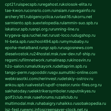
cpt21.ru
ispecspb.ru
regahost.ru
kolosok-elita.ru
tae-kwon.ru
consrio.com.ru
insiam.ru
avegainfo.ru
archery161.ru
bigencyclica.ru
vlast16.ru
korru.net
sarmiento.spb.su
extelopedia.ru
lammin-suo.spb.ru
iskatour.spb.ru
snpi.org.ru
running-line.ru
krygeva-spa.ru
chel.net.ru
rust-loco.ru
dugshop.ru
hl-beta.spb.ru
school494.spb.ru
mymubaby.ru
epoha-metalband.ru
ngr.spb.ru
rusgosnews.com
dieselvostok.ru
24hostel.msk.ru
w-dev.ru
f-ship.ru
regsmi.ru
filmnetwork.ru
malinasp.ru
kinosvin.ru
h2o-salon.ru
malutkayork.ru
deltaprim.spb.ru
tango-perm.ru
gooddir.ru
sgv.su
multiki-online.com
webkrasotki.com
cherinvest.ru
detskiy-ostrov.ru
ankou.spb.ru
alvesta1.ru
pdf-creator.ru
nix-files.org.ru
sakhatoday.ru
elektrikersymboler.ru
sputnikyes.ru
golf2club.msk.ru
aeforums.ru
zallclub.ru
multimodal.msk.ru
habaigry.ru
haikko.ru
sobakopedia.ru
isz-fest.ru
ewnc.info
screensaver-clock.net.ru