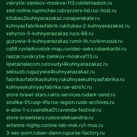
vskrytie-zamkov-moskva-113.ru
biletnadom.ru
zed-online.ru
pimchax.ru
brazzers-hd.ru
z-host.ru
kitubeu2kuhnyanazakaz.ru
naperekate.ru
kuhnyaofabrikaufabrik.ru
kitubeu-2-kuhnyanazakaz.ru
xehyroo-5-kuhnyanazakaz.ru
cs-68.ru
guzywia-4-kuhnyanazakaz.ru
mir-tk.ru
vlknrussia.ru
cs68.ru
vladivostok-map.ru
video-seks.ru
bankaribi.ru
raszar.ru
vskrytie-zamkov-moskva113.ru
lipetsktelecom.ru
tovudyi4kuhnyanazakaz.ru
seksuzb.ru
guzywia4kuhnyanazakaz.ru
fabrikaofabrikaokuhny.ru
kuhnyaekuhnyaafabrika.ru
kuhnyaykuhnyayfabrika.ru
e-abis1c.ru
store-brawl-stars.ru
kts-services.ru
dark-sand.ru
sindika-01.ru
sp-life.ru
x-legion.ru
sib-archives.ru
e-abis-1-c.ru
sindika01.ru
venda-festival.ru
store-brawlstars.ru
dooraleksandria.ru
antenna-highly.ru
mine-lab-msk.ru
1-mus.ru
3-sex-porn.ru
ban-damn.ru
purse-factory.ru