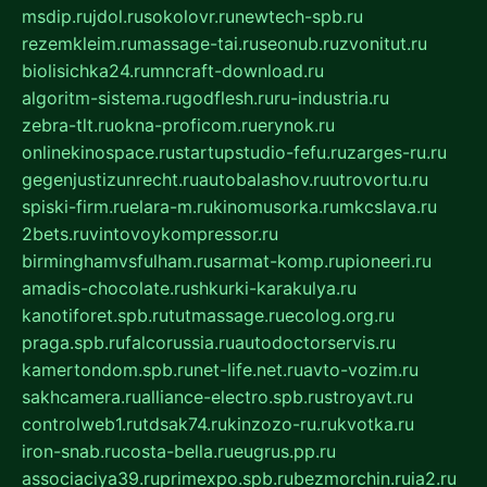
msdip.ru
jdol.ru
sokolovr.ru
newtech-spb.ru
rezemkleim.ru
massage-tai.ru
seonub.ru
zvonitut.ru
biolisichka24.ru
mncraft-download.ru
algoritm-sistema.ru
godflesh.ru
ru-industria.ru
zebra-tlt.ru
okna-proficom.ru
erynok.ru
onlinekinospace.ru
startupstudio-fefu.ru
zarges-ru.ru
gegenjustizunrecht.ru
autobalashov.ru
utrovortu.ru
spiski-firm.ru
elara-m.ru
kinomusorka.ru
mkcslava.ru
2bets.ru
vintovoykompressor.ru
birminghamvsfulham.ru
sarmat-komp.ru
pioneeri.ru
amadis-chocolate.ru
shkurki-karakulya.ru
kanotiforet.spb.ru
tutmassage.ru
ecolog.org.ru
praga.spb.ru
falcorussia.ru
autodoctorservis.ru
kamertondom.spb.ru
net-life.net.ru
avto-vozim.ru
sakhcamera.ru
alliance-electro.spb.ru
stroyavt.ru
controlweb1.ru
tdsak74.ru
kinzozo-ru.ru
kvotka.ru
iron-snab.ru
costa-bella.ru
eugrus.pp.ru
associaciya39.ru
primexpo.spb.ru
bezmorchin.ru
ia2.ru