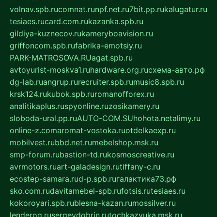
volnav.spb.ru
comnat.ru
npf.net.ru
7bit.pp.ru
kalugatur.ru
tesiaes.ru
card.com.ru
kazanka.spb.ru
gildiya-kuznecov.ru
kameryboavision.ru
griffoncom.spb.ru
fabrika-emotsiy.ru
PARK-MATROSOVA.RU
agat.spb.ru
avtoyurist-moskva1.ru
hardware.org.ru
схема-авто.рф
dg-lab.ru
angrup.ru
recruiter.spb.ru
music8.spb.ru
krsk124.ru
kubok.spb.ru
romanofforex.ru
analitikaplus.ru
spyonline.ru
zosikamery.ru
sloboda-ural.pp.ru
AUTO-COM.SU
hohota.net
alimy.ru
online-z.com
aromat-vostoka.ru
otdelkaexp.ru
mobilvest.ru
bbd.net.ru
mebelshop.msk.ru
smp-forum.ru
bastion-td.ru
kosmoscreative.ru
avrmotors.ru
art-galadesign.ru
tiffany-c.ru
ecostep-samara.ru
d-p.spb.ru
галактика73.рф
sko.com.ru
davitamebel-spb.ru
fotsis.ru
tesiaes.ru
kokoroyari.spb.ru
blesna-kazan.ru
mossilver.ru
lenderoq.ru
sergeydobrin.ru
tochkazvuka.msk.ru