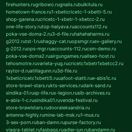
firehunters.ru
gribowo.ru
gnalis.ru
bulkitula.ru
hometown-france.ru
1-xbeticricetc-1-xbetti-5.ru
shop-garena.ru
cricetc-1-xbetr-1-xbetcc-2.ru
one-life-story.ru
top-halyava.ru
accounts112.ru
poka-vse-doma-2.ru
3-d-file.ru
hahahaharms.ru
g2012.ru
tst-1.ru
shaggy-cat.ru
opsmgr.ru
ev-gallery.ru
g-2012.ru
ops-mgr.ru
accounts-112.ru
csm-demo.ru
poka-vse-doma2.ru
airgungames.ru
allseo-host.ru
tehosmotre.ru
varieta-yug.ru
cricetc1xbetr1xbetcc2.ru
raytor-d.ru
atillagunn.ru
3d-file.ru
1xbeticricetc1xbetti5.ru
uafoot-statti.ru
e-abis1c.ru
store-brawl-stars.ru
kts-services.ru
dark-sand.ru
sindika-01.ru
sp-life.ru
x-legion.ru
sib-archives.ru
e-abis-1-c.ru
sindika01.ru
venda-festival.ru
store-brawlstars.ru
dooraleksandria.ru
antenna-highly.ru
mine-lab-msk.ru
1-mus.ru
3-sex-porn.ru
ban-damn.ru
purse-factory.ru
viagra-tablet.ru
fasbags.ru
adler-jun.ru
bandamn.ru