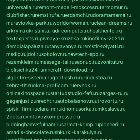
universalia.ru
remont-mebeli-moscow.ru
termomur.ru
clubfisher.ru
remstirufa.ru
erdamchi.ru
doramamama.ru
muraviovka-park.ru
worldofwoman.ru
clean-dreams.ru
arkrym.ru
kristinita.ru
dircomputer.ru
healthenter.ru
textexperts.ru
pivnaya-kruzhka.ru
kinofilmy-2021.ru
demolalapaluza.ru
tanyavanya.ru
remstir-tolyatti.ru
msdip.ru
jdol.ru
sokolovr.ru
newtech-spb.ru
rezemkleim.ru
massage-tai.ru
seonub.ru
zvonitut.ru
biolisichka24.ru
mncraft-download.ru
algoritm-sistema.ru
godflesh.ru
ru-industria.ru
zebra-tlt.ru
okna-proficom.ru
erynok.ru
onlinekinospace.ru
startupstudio-fefu.ru
zarges-ru.ru
gegenjustizunrecht.ru
autobalashov.ru
utrovortu.ru
spiski-firm.ru
elara-m.ru
kinomusorka.ru
mkcslava.ru
2bets.ru
vintovoykompressor.ru
birminghamvsfulham.ru
sarmat-komp.ru
pioneeri.ru
amadis-chocolate.ru
shkurki-karakulya.ru