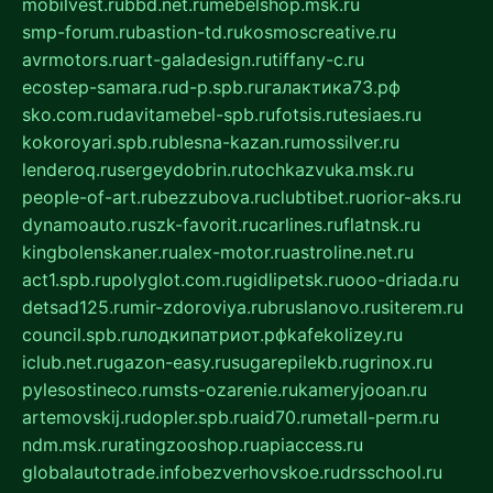
mobilvest.ru
bbd.net.ru
mebelshop.msk.ru
smp-forum.ru
bastion-td.ru
kosmoscreative.ru
avrmotors.ru
art-galadesign.ru
tiffany-c.ru
ecostep-samara.ru
d-p.spb.ru
галактика73.рф
sko.com.ru
davitamebel-spb.ru
fotsis.ru
tesiaes.ru
kokoroyari.spb.ru
blesna-kazan.ru
mossilver.ru
lenderoq.ru
sergeydobrin.ru
tochkazvuka.msk.ru
people-of-art.ru
bezzubova.ru
clubtibet.ru
orior-aks.ru
dynamoauto.ru
szk-favorit.ru
carlines.ru
flatnsk.ru
kingbolenskaner.ru
alex-motor.ru
astroline.net.ru
act1.spb.ru
polyglot.com.ru
gidlipetsk.ru
ooo-driada.ru
detsad125.ru
mir-zdoroviya.ru
bruslanovo.ru
siterem.ru
council.spb.ru
лодкипатриот.рф
kafekolizey.ru
iclub.net.ru
gazon-easy.ru
sugarepilekb.ru
grinox.ru
pylesostineco.ru
msts-ozarenie.ru
kameryjooan.ru
artemovskij.ru
dopler.spb.ru
aid70.ru
metall-perm.ru
ndm.msk.ru
ratingzooshop.ru
apiaccess.ru
globalautotrade.info
bezverhovskoe.ru
drsschool.ru