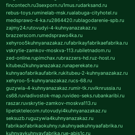
fincontech.ru
3sexporn.ru
1mus.ru
darksand.ru
rebus-toys.ru
minelab-msk.ru
alabuga-cityhotel.ru
medsprawo-4-ka.ru
2864420.ru
blagodarenie-spb.ru
zajmy24.ru
tovudyi-4-kuhnyanazakaz.ru
brazzerscom.ru
medsprawo4ka.ru
xehyroo5kuhnyanazakaz.ru
fabrikayfabrikaefabrika.ru
vskrytie-zamkov-moskva-113.ru
biletnadom.ru
zed-online.ru
pimchax.ru
brazzers-hd.ru
z-host.ru
kitubeu2kuhnyanazakaz.ru
naperekate.ru
kuhnyaofabrikaufabrik.ru
kitubeu-2-kuhnyanazakaz.ru
xehyroo-5-kuhnyanazakaz.ru
cs-68.ru
guzywia-4-kuhnyanazakaz.ru
mir-tk.ru
vlknrussia.ru
cs68.ru
vladivostok-map.ru
video-seks.ru
bankaribi.ru
raszar.ru
vskrytie-zamkov-moskva113.ru
lipetsktelecom.ru
tovudyi4kuhnyanazakaz.ru
seksuzb.ru
guzywia4kuhnyanazakaz.ru
fabrikaofabrikaokuhny.ru
kuhnyaekuhnyaafabrika.ru
kuhnyaykuhnyayfabrika.ru
e-abis1c.ru