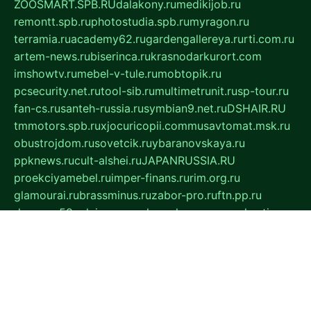
ZOOSMART.SPB.RU
dalakony.ru
medikijob.ru
remontt.spb.ru
photostudia.spb.ru
myragon.ru
terramia.ru
academy62.ru
gardengallereya.ru
rti.com.ru
artem-news.ru
biserinca.ru
krasnodarkurort.com
imshowtv.ru
mebel-v-tule.ru
mobtopik.ru
pcsecurity.net.ru
tool-sib.ru
multimetrunit.ru
sp-tour.ru
fan-cs.ru
santeh-russia.ru
symbian9.net.ru
DSHAIR.RU
tmmotors.spb.ru
xjocuricopii.com
musavtomat.msk.ru
obustrojdom.ru
sovetcik.ru
ybaranovskaya.ru
ppknews.ru
cult-alshei.ru
JAPANRUSSIA.RU
proekciyamebel.ru
imper-finans.ru
rim.org.ru
glamourai.ru
brassminus.ru
zabor-pro.ru
ftn.pp.ru
dorogoe58.ru
laimengpacker.ru
kuzova-zapchasti.ru
sageerp.ru
taxodrom.ru
dsrazvitie.ru
hardcity.net.ru
ratinghomegames.ru
topservice25.ru
gubernyan.ru
gtglasslined.ru
ii4.ru
tssport.spb.ru
andorra24.com
blackwallstreet.ru
oboimos.ru
optim-doors.com.ru
ikuch.ru
nycr.org.ru
npa21.ru
vremya-ch.spb.ru