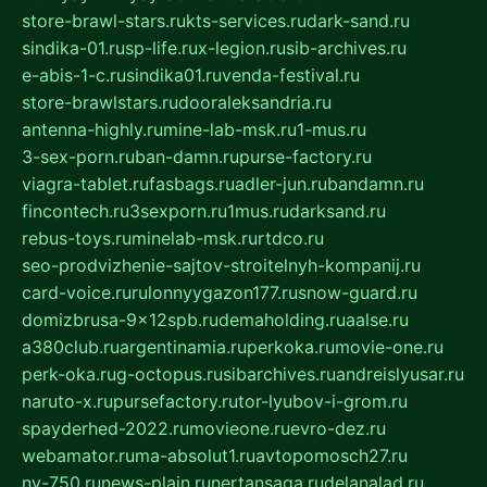
store-brawl-stars.ru
kts-services.ru
dark-sand.ru
sindika-01.ru
sp-life.ru
x-legion.ru
sib-archives.ru
e-abis-1-c.ru
sindika01.ru
venda-festival.ru
store-brawlstars.ru
dooraleksandria.ru
antenna-highly.ru
mine-lab-msk.ru
1-mus.ru
3-sex-porn.ru
ban-damn.ru
purse-factory.ru
viagra-tablet.ru
fasbags.ru
adler-jun.ru
bandamn.ru
fincontech.ru
3sexporn.ru
1mus.ru
darksand.ru
rebus-toys.ru
minelab-msk.ru
rtdco.ru
seo-prodvizhenie-sajtov-stroitelnyh-kompanij.ru
card-voice.ru
rulonnyygazon177.ru
snow-guard.ru
domizbrusa-9x12spb.ru
demaholding.ru
aalse.ru
a380club.ru
argentinamia.ru
perkoka.ru
movie-one.ru
perk-oka.ru
g-octopus.ru
sibarchives.ru
andreislyusar.ru
naruto-x.ru
pursefactory.ru
tor-lyubov-i-grom.ru
spayderhed-2022.ru
movieone.ru
evro-dez.ru
webamator.ru
ma-absolut1.ru
avtopomosch27.ru
nv-750.ru
news-plain.ru
nertansaga.ru
delanalad.ru