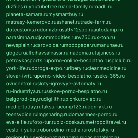
dizfiles.ru
youtubefree.ru
aria-family.ru
roadli.ru
planeta-samara.ru
mysmartbuy.ru
matrasy-kemerovo.ru
ashanet.ru
trade-farm.ru
dotcustoms.ru
domizbrusa9x12spb.ru
autodamp.ru
narasimha.ru
djcommodities.ru
nv750.ru
x-ton.ru
newsplain.ru
cardvoice.ru
modopaper.ru
manunae.ru
gbget.ru
alfeihavsalnassr.ru
madoma.ru
tajuncos.ru
petrovkasports.ru
porno-online-besplatno.ru
splclub.ru
york-life.ru
doroga-expo.ru
ribery.ru
cleanmedicine.ru
slovar-ivrit.ru
porno-video-besplatno.ru
seks-365.ru
ovucontrol.ru
sloty-igrovyye-avtomaty.ru
ru-industriya.ru
russkoe-porno-besplatno.ru
belgorod-day.ru
digilith.ru
pichkurovlab.ru
medic-today.ru
taksu.ru
comp123.ru
don-ykt.ru
teensvoice.ru
imgsharing.ru
domashnee-porno.ru
eva-elfie.ru
foto-tur.ru
biz-doska.ru
metropoltravel.ru
veslo-i-yakor.ru
borodino-media.ru
rostotsky.ru
regionufa.ru
weiss-bet.ru
zaryna.ru
casinotablet.ru