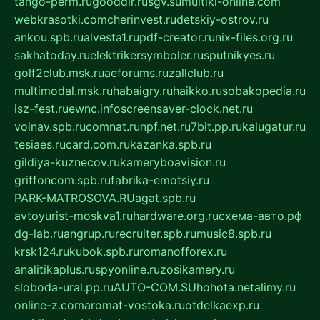
tango-perm.ru
gooddir.ru
sgv.su
multiki-online.com
webkrasotki.com
cherinvest.ru
detskiy-ostrov.ru
ankou.spb.ru
alvesta1.ru
pdf-creator.ru
nix-files.org.ru
sakhatoday.ru
elektrikersymboler.ru
sputnikyes.ru
golf2club.msk.ru
aeforums.ru
zallclub.ru
multimodal.msk.ru
habaigry.ru
haikko.ru
sobakopedia.ru
isz-fest.ru
ewnc.info
screensaver-clock.net.ru
volnav.spb.ru
comnat.ru
npf.net.ru
7bit.pp.ru
kalugatur.ru
tesiaes.ru
card.com.ru
kazanka.spb.ru
gildiya-kuznecov.ru
kameryboavision.ru
griffoncom.spb.ru
fabrika-emotsiy.ru
PARK-MATROSOVA.RU
agat.spb.ru
avtoyurist-moskva1.ru
hardware.org.ru
схема-авто.рф
dg-lab.ru
angrup.ru
recruiter.spb.ru
music8.spb.ru
krsk124.ru
kubok.spb.ru
romanofforex.ru
analitikaplus.ru
spyonline.ru
zosikamery.ru
sloboda-ural.pp.ru
AUTO-COM.SU
hohota.net
alimy.ru
online-z.com
aromat-vostoka.ru
otdelkaexp.ru