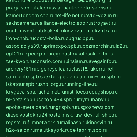
kanotiforet.spb.ru
tutmassage.ru
ecolog.org.ru
praga.spb.ru
falcorussia.ru
autodoctorservis.ru
kamertondom.spb.ru
net-life.net.ru
avto-vozim.ru
sakhcamera.ru
alliance-electro.spb.ru
stroyavt.ru
controlweb1.ru
tdsak74.ru
kinzozo-ru.ru
kvotka.ru
iron-snab.ru
costa-bella.ru
eugrus.pp.ru
associaciya39.ru
primexpo.spb.ru
bezmorchin.ru
ia2.ru
cpt21.ru
ispecspb.ru
regahost.ru
kolosok-elita.ru
tae-kwon.ru
consrio.com.ru
insiam.ru
avegainfo.ru
archery161.ru
bigencyclica.ru
vlast16.ru
korru.net
sarmiento.spb.su
extelopedia.ru
lammin-suo.spb.ru
iskatour.spb.ru
snpi.org.ru
running-line.ru
krygeva-spa.ru
chel.net.ru
rust-loco.ru
dugshop.ru
hl-beta.spb.ru
school494.spb.ru
mymubaby.ru
epoha-metalband.ru
ngr.spb.ru
rusgosnews.com
dieselvostok.ru
24hostel.msk.ru
w-dev.ru
f-ship.ru
regsmi.ru
filmnetwork.ru
malinasp.ru
kinosvin.ru
h2o-salon.ru
malutkayork.ru
deltaprim.spb.ru