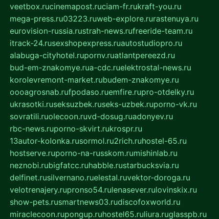
veetbox.ru
cinemapost.ru
ciam-fr.ru
kraft-you.ru
mega-press.ru
03223.ru
web-explore.ru
rastenuya.ru
eurovision-russia.ru
strah-news.ru
freeride-team.ru
itrack-24.ru
sexshopexpress.ru
autostudiopro.ru
alabuga-cityhotel.ru
pornv.ru
atlantpereezd.ru
bud-em-znakomye.ru
a-cdc.ru
elektrostal-news.ru
korolevremont-market.ru
budem-znakomye.ru
oooagrosnab.ru
fpodaso.ru
emfire.ru
pro-otdelky.ru
ukrasotki.ru
seksuzbek.ru
seks-uzbek.ru
porno-vk.ru
sovratili.ru
olecoon.ru
vd-dosug.ru
adonyev.ru
rbc-news.ru
porno-skvirt.ru
krospr.ru
13autor-kolonka.ru
sormol.ru
2rich.ru
hostel-65.ru
hostserve.ru
porno-na-russkom.ru
mishinlab.ru
neznobi.ru
bigfatcc.ru
habble.ru
starbucksvia.ru
delfinet.ru
silvernano.ru
elestal.ru
vektor-doroga.ru
velotrenajery.ru
pronso54.ru
lenasever.ru
lovinskix.ru
show-pets.ru
smartnews03.ru
discofoxworld.ru
miraclecoon.ru
pongup.ru
hostel65.ru
liura.ru
glasspb.ru