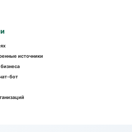
ми
иях
еренные источники
 бизнеса
чат-бот
ганизаций