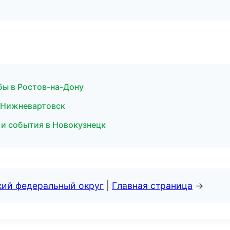
бы в Ростов-на-Дону
 в Нижневартовск
 и события в Новокузнецк
кий федеральный округ
|
Главная страница
→