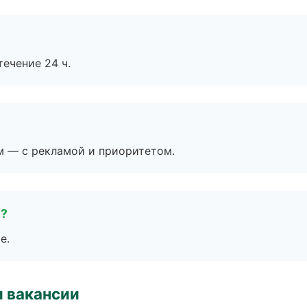
течение 24 ч.
м — с рекламой и приоритетом.
е?
е.
и вакансии