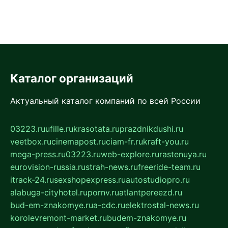
Каталог организаций
Актуальный каталог компаний по всей России
03223.ru
ufille.ru
krasotata.ru
prazdnikdushi.ru
veetbox.ru
cinemapost.ru
ciam-fr.ru
kraft-you.ru
mega-press.ru
03223.ru
web-explore.ru
rastenuya.ru
eurovision-russia.ru
strah-news.ru
freeride-team.ru
itrack-24.ru
sexshopexpress.ru
autostudiopro.ru
alabuga-cityhotel.ru
pornv.ru
atlantpereezd.ru
bud-em-znakomye.ru
a-cdc.ru
elektrostal-news.ru
korolevremont-market.ru
budem-znakomye.ru