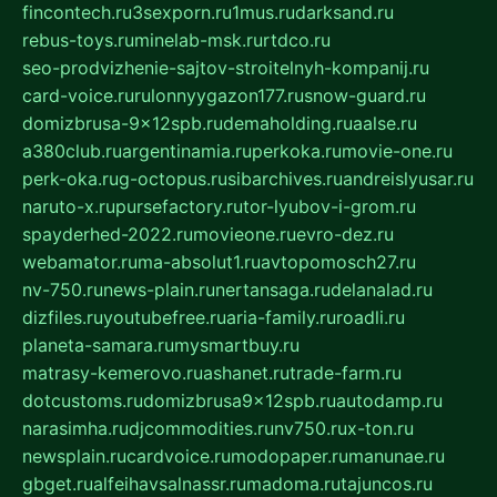
fincontech.ru
3sexporn.ru
1mus.ru
darksand.ru
rebus-toys.ru
minelab-msk.ru
rtdco.ru
seo-prodvizhenie-sajtov-stroitelnyh-kompanij.ru
card-voice.ru
rulonnyygazon177.ru
snow-guard.ru
domizbrusa-9x12spb.ru
demaholding.ru
aalse.ru
a380club.ru
argentinamia.ru
perkoka.ru
movie-one.ru
perk-oka.ru
g-octopus.ru
sibarchives.ru
andreislyusar.ru
naruto-x.ru
pursefactory.ru
tor-lyubov-i-grom.ru
spayderhed-2022.ru
movieone.ru
evro-dez.ru
webamator.ru
ma-absolut1.ru
avtopomosch27.ru
nv-750.ru
news-plain.ru
nertansaga.ru
delanalad.ru
dizfiles.ru
youtubefree.ru
aria-family.ru
roadli.ru
planeta-samara.ru
mysmartbuy.ru
matrasy-kemerovo.ru
ashanet.ru
trade-farm.ru
dotcustoms.ru
domizbrusa9x12spb.ru
autodamp.ru
narasimha.ru
djcommodities.ru
nv750.ru
x-ton.ru
newsplain.ru
cardvoice.ru
modopaper.ru
manunae.ru
gbget.ru
alfeihavsalnassr.ru
madoma.ru
tajuncos.ru