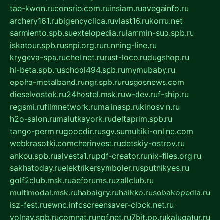
tae-kwon.ru
consrio.com.ru
insiam.ru
avegainfo.ru
archery161.ru
bigencyclica.ru
vlast16.ru
korru.net
sarmiento.spb.su
extelopedia.ru
lammin-suo.spb.ru
iskatour.spb.ru
snpi.org.ru
running-line.ru
krygeva-spa.ru
chel.net.ru
rust-loco.ru
dugshop.ru
hl-beta.spb.ru
school494.spb.ru
mymubaby.ru
epoha-metalband.ru
ngr.spb.ru
rusgosnews.com
dieselvostok.ru
24hostel.msk.ru
w-dev.ru
f-ship.ru
regsmi.ru
filmnetwork.ru
malinasp.ru
kinosvin.ru
h2o-salon.ru
malutkayork.ru
deltaprim.spb.ru
tango-perm.ru
gooddir.ru
sgv.su
multiki-online.com
webkrasotki.com
cherinvest.ru
detskiy-ostrov.ru
ankou.spb.ru
alvesta1.ru
pdf-creator.ru
nix-files.org.ru
sakhatoday.ru
elektrikersymboler.ru
sputnikyes.ru
golf2club.msk.ru
aeforums.ru
zallclub.ru
multimodal.msk.ru
habaigry.ru
haikko.ru
sobakopedia.ru
isz-fest.ru
ewnc.info
screensaver-clock.net.ru
volnav.spb.ru
comnat.ru
npf.net.ru
7bit.pp.ru
kalugatur.ru