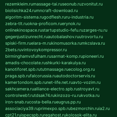
rezemkleim.ru
massage-tai.ru
seonub.ru
zvonitut.ru
biolisichka24.ru
mncraft-download.ru
algoritm-sistema.ru
godflesh.ru
ru-industria.ru
zebra-tlt.ru
okna-proficom.ru
erynok.ru
onlinekinospace.ru
startupstudio-fefu.ru
zarges-ru.ru
gegenjustizunrecht.ru
autobalashov.ru
utrovortu.ru
spiski-firm.ru
elara-m.ru
kinomusorka.ru
mkcslava.ru
2bets.ru
vintovoykompressor.ru
birminghamvsfulham.ru
sarmat-komp.ru
pioneeri.ru
amadis-chocolate.ru
shkurki-karakulya.ru
kanotiforet.spb.ru
tutmassage.ru
ecolog.org.ru
praga.spb.ru
falcorussia.ru
autodoctorservis.ru
kamertondom.spb.ru
net-life.net.ru
avto-vozim.ru
sakhcamera.ru
alliance-electro.spb.ru
stroyavt.ru
controlweb1.ru
tdsak74.ru
kinzozo-ru.ru
kvotka.ru
iron-snab.ru
costa-bella.ru
eugrus.pp.ru
associaciya39.ru
primexpo.spb.ru
bezmorchin.ru
ia2.ru
cpt21.ru
ispecspb.ru
regahost.ru
kolosok-elita.ru