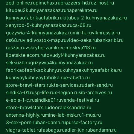
zed-online.ru
pimchax.ru
brazzers-hd.ru
z-host.ru
kitubeu2kuhnyanazakaz.ru
naperekate.ru
kuhnyaofabrikaufabrik.ru
kitubeu-2-kuhnyanazakaz.ru
xehyroo-5-kuhnyanazakaz.ru
cs-68.ru
guzywia-4-kuhnyanazakaz.ru
mir-tk.ru
vlknrussia.ru
cs68.ru
vladivostok-map.ru
video-seks.ru
bankaribi.ru
raszar.ru
vskrytie-zamkov-moskva113.ru
lipetsktelecom.ru
tovudyi4kuhnyanazakaz.ru
seksuzb.ru
guzywia4kuhnyanazakaz.ru
fabrikaofabrikaokuhny.ru
kuhnyaekuhnyaafabrika.ru
kuhnyaykuhnyayfabrika.ru
e-abis1c.ru
store-brawl-stars.ru
kts-services.ru
dark-sand.ru
sindika-01.ru
sp-life.ru
x-legion.ru
sib-archives.ru
e-abis-1-c.ru
sindika01.ru
venda-festival.ru
store-brawlstars.ru
dooraleksandria.ru
antenna-highly.ru
mine-lab-msk.ru
1-mus.ru
3-sex-porn.ru
ban-damn.ru
purse-factory.ru
viagra-tablet.ru
fasbags.ru
adler-jun.ru
bandamn.ru