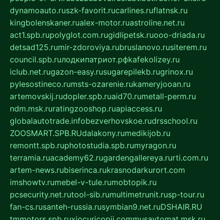
dynamoauto.ru
szk-favorit.ru
carlines.ru
flatnsk.ru
kingbolenskaner.ru
alex-motor.ru
astroline.net.ru
act1.spb.ru
polyglot.com.ru
gidlipetsk.ru
ooo-driada.ru
detsad125.ru
mir-zdoroviya.ru
bruslanovo.ru
siterem.ru
council.spb.ru
лодкипатриот.рф
kafekolizey.ru
iclub.net.ru
gazon-easy.ru
sugarepilekb.ru
grinox.ru
pylesostineco.ru
msts-ozarenie.ru
kameryjooan.ru
artemovskij.ru
dopler.spb.ru
aid70.ru
metall-perm.ru
ndm.msk.ru
ratingzooshop.ru
apiaccess.ru
globalautotrade.info
bezverhovskoe.ru
drsschool.ru
ZOOSMART.SPB.RU
dalakony.ru
medikijob.ru
remontt.spb.ru
photostudia.spb.ru
myragon.ru
terramia.ru
academy62.ru
gardengallereya.ru
rti.com.ru
artem-news.ru
biserinca.ru
krasnodarkurort.com
imshowtv.ru
mebel-v-tule.ru
mobtopik.ru
pcsecurity.net.ru
tool-sib.ru
multimetrunit.ru
sp-tour.ru
fan-cs.ru
santeh-russia.ru
symbian9.net.ru
DSHAIR.RU
tmmotors.spb.ru
xjocuricopii.com
musavtomat.msk.ru