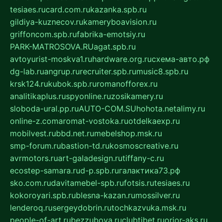
tesiaes.ru
card.com.ru
kazanka.spb.ru
gildiya-kuznecov.ru
kameryboavision.ru
griffoncom.spb.ru
fabrika-emotsiy.ru
PARK-MATROSOVA.RU
agat.spb.ru
avtoyurist-moskva1.ru
hardware.org.ru
схема-авто.рф
dg-lab.ru
angrup.ru
recruiter.spb.ru
music8.spb.ru
krsk124.ru
kubok.spb.ru
romanofforex.ru
analitikaplus.ru
spyonline.ru
zosikamery.ru
sloboda-ural.pp.ru
AUTO-COM.SU
hohota.net
alimy.ru
online-z.com
aromat-vostoka.ru
otdelkaexp.ru
mobilvest.ru
bbd.net.ru
mebelshop.msk.ru
smp-forum.ru
bastion-td.ru
kosmoscreative.ru
avrmotors.ru
art-galadesign.ru
tiffany-c.ru
ecostep-samara.ru
d-p.spb.ru
галактика73.рф
sko.com.ru
davitamebel-spb.ru
fotsis.ru
tesiaes.ru
kokoroyari.spb.ru
blesna-kazan.ru
mossilver.ru
lenderoq.ru
sergeydobrin.ru
tochkazvuka.msk.ru
people-of-art.ru
bezzubova.ru
clubtibet.ru
orior-aks.ru