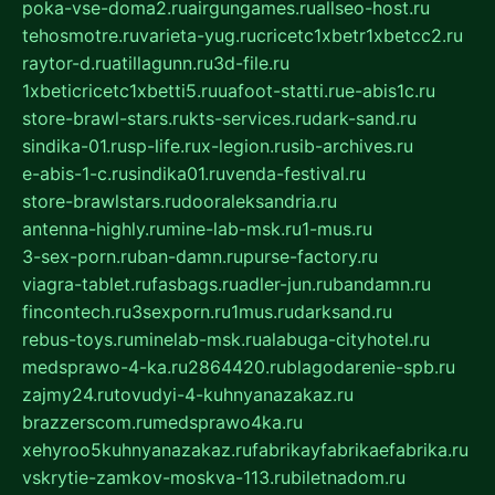
poka-vse-doma2.ru
airgungames.ru
allseo-host.ru
tehosmotre.ru
varieta-yug.ru
cricetc1xbetr1xbetcc2.ru
raytor-d.ru
atillagunn.ru
3d-file.ru
1xbeticricetc1xbetti5.ru
uafoot-statti.ru
e-abis1c.ru
store-brawl-stars.ru
kts-services.ru
dark-sand.ru
sindika-01.ru
sp-life.ru
x-legion.ru
sib-archives.ru
e-abis-1-c.ru
sindika01.ru
venda-festival.ru
store-brawlstars.ru
dooraleksandria.ru
antenna-highly.ru
mine-lab-msk.ru
1-mus.ru
3-sex-porn.ru
ban-damn.ru
purse-factory.ru
viagra-tablet.ru
fasbags.ru
adler-jun.ru
bandamn.ru
fincontech.ru
3sexporn.ru
1mus.ru
darksand.ru
rebus-toys.ru
minelab-msk.ru
alabuga-cityhotel.ru
medsprawo-4-ka.ru
2864420.ru
blagodarenie-spb.ru
zajmy24.ru
tovudyi-4-kuhnyanazakaz.ru
brazzerscom.ru
medsprawo4ka.ru
xehyroo5kuhnyanazakaz.ru
fabrikayfabrikaefabrika.ru
vskrytie-zamkov-moskva-113.ru
biletnadom.ru