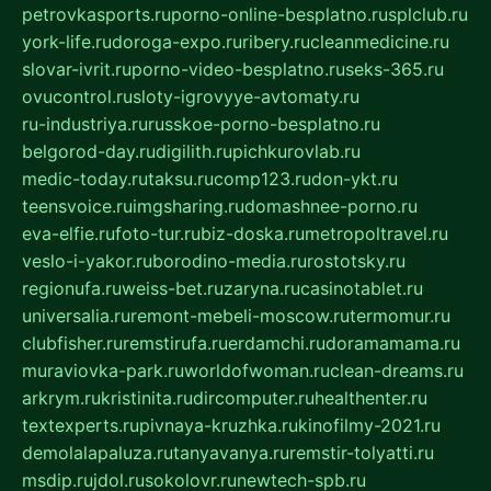
petrovkasports.ru
porno-online-besplatno.ru
splclub.ru
york-life.ru
doroga-expo.ru
ribery.ru
cleanmedicine.ru
slovar-ivrit.ru
porno-video-besplatno.ru
seks-365.ru
ovucontrol.ru
sloty-igrovyye-avtomaty.ru
ru-industriya.ru
russkoe-porno-besplatno.ru
belgorod-day.ru
digilith.ru
pichkurovlab.ru
medic-today.ru
taksu.ru
comp123.ru
don-ykt.ru
teensvoice.ru
imgsharing.ru
domashnee-porno.ru
eva-elfie.ru
foto-tur.ru
biz-doska.ru
metropoltravel.ru
veslo-i-yakor.ru
borodino-media.ru
rostotsky.ru
regionufa.ru
weiss-bet.ru
zaryna.ru
casinotablet.ru
universalia.ru
remont-mebeli-moscow.ru
termomur.ru
clubfisher.ru
remstirufa.ru
erdamchi.ru
doramamama.ru
muraviovka-park.ru
worldofwoman.ru
clean-dreams.ru
arkrym.ru
kristinita.ru
dircomputer.ru
healthenter.ru
textexperts.ru
pivnaya-kruzhka.ru
kinofilmy-2021.ru
demolalapaluza.ru
tanyavanya.ru
remstir-tolyatti.ru
msdip.ru
jdol.ru
sokolovr.ru
newtech-spb.ru