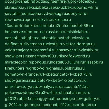
oooagrosnab.ru
fpodaso.ru
emfire.ru
pro-otdelky.ru
ukrasotki.ru
seksuzbek.ru
seks-uzbek.ru
porno-vk.ru
sovratili.ru
olecoon.ru
vd-dosug.ru
adonyev.ru
rbc-news.ru
porno-skvirt.ru
krospr.ru
13autor-kolonka.ru
sormol.ru
2rich.ru
hostel-65.ru
hostserve.ru
porno-na-russkom.ru
mishinlab.ru
neznobi.ru
bigfatcc.ru
habble.ru
starbucksvia.ru
delfinet.ru
silvernano.ru
elestal.ru
vektor-doroga.ru
velotrenajery.ru
pronso54.ru
lenasever.ru
lovinskix.ru
show-pets.ru
smartnews03.ru
discofoxworld.ru
miraclecoon.ru
pongup.ru
hostel65.ru
liura.ru
glasspb.ru
firehunters.ru
gribowo.ru
gnalis.ru
bulkitula.ru
hometown-france.ru
1-xbeticricetc-1-xbetti-5.ru
shop-garena.ru
cricetc-1-xbetr-1-xbetcc-2.ru
one-life-story.ru
top-halyava.ru
accounts112.ru
poka-vse-doma-2.ru
3-d-file.ru
hahahaharms.ru
g2012.ru
tst-1.ru
shaggy-cat.ru
opsmgr.ru
ev-gallery.ru
g-2012.ru
ops-mgr.ru
accounts-112.ru
csm-demo.ru