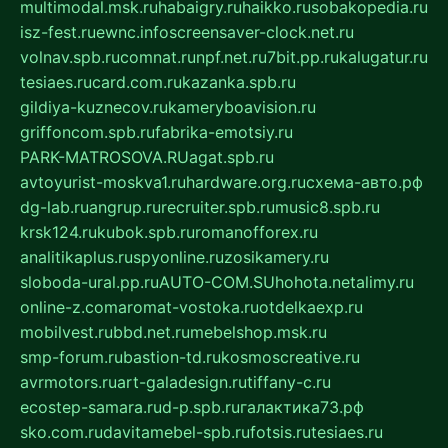
multimodal.msk.ru
habaigry.ru
haikko.ru
sobakopedia.ru
isz-fest.ru
ewnc.info
screensaver-clock.net.ru
volnav.spb.ru
comnat.ru
npf.net.ru
7bit.pp.ru
kalugatur.ru
tesiaes.ru
card.com.ru
kazanka.spb.ru
gildiya-kuznecov.ru
kameryboavision.ru
griffoncom.spb.ru
fabrika-emotsiy.ru
PARK-MATROSOVA.RU
agat.spb.ru
avtoyurist-moskva1.ru
hardware.org.ru
схема-авто.рф
dg-lab.ru
angrup.ru
recruiter.spb.ru
music8.spb.ru
krsk124.ru
kubok.spb.ru
romanofforex.ru
analitikaplus.ru
spyonline.ru
zosikamery.ru
sloboda-ural.pp.ru
AUTO-COM.SU
hohota.net
alimy.ru
online-z.com
aromat-vostoka.ru
otdelkaexp.ru
mobilvest.ru
bbd.net.ru
mebelshop.msk.ru
smp-forum.ru
bastion-td.ru
kosmoscreative.ru
avrmotors.ru
art-galadesign.ru
tiffany-c.ru
ecostep-samara.ru
d-p.spb.ru
галактика73.рф
sko.com.ru
davitamebel-spb.ru
fotsis.ru
tesiaes.ru