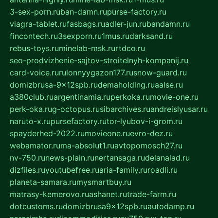
3-sex-porn.ru
ban-damn.ru
purse-factory.ru
viagra-tablet.ru
fasbags.ru
adler-jun.ru
bandamn.ru
fincontech.ru
3sexporn.ru
1mus.ru
darksand.ru
rebus-toys.ru
minelab-msk.ru
rtdco.ru
seo-prodvizhenie-sajtov-stroitelnyh-kompanij.ru
card-voice.ru
rulonnyygazon177.ru
snow-guard.ru
domizbrusa-9x12spb.ru
demaholding.ru
aalse.ru
a380club.ru
argentinamia.ru
perkoka.ru
movie-one.ru
perk-oka.ru
g-octopus.ru
sibarchives.ru
andreislyusar.ru
naruto-x.ru
pursefactory.ru
tor-lyubov-i-grom.ru
spayderhed-2022.ru
movieone.ru
evro-dez.ru
webamator.ru
ma-absolut1.ru
avtopomosch27.ru
nv-750.ru
news-plain.ru
nertansaga.ru
delanalad.ru
dizfiles.ru
youtubefree.ru
aria-family.ru
roadli.ru
planeta-samara.ru
mysmartbuy.ru
matrasy-kemerovo.ru
ashanet.ru
trade-farm.ru
dotcustoms.ru
domizbrusa9x12spb.ru
autodamp.ru