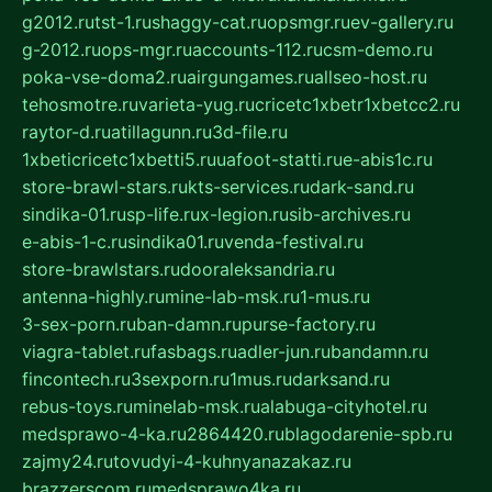
g2012.ru
tst-1.ru
shaggy-cat.ru
opsmgr.ru
ev-gallery.ru
g-2012.ru
ops-mgr.ru
accounts-112.ru
csm-demo.ru
poka-vse-doma2.ru
airgungames.ru
allseo-host.ru
tehosmotre.ru
varieta-yug.ru
cricetc1xbetr1xbetcc2.ru
raytor-d.ru
atillagunn.ru
3d-file.ru
1xbeticricetc1xbetti5.ru
uafoot-statti.ru
e-abis1c.ru
store-brawl-stars.ru
kts-services.ru
dark-sand.ru
sindika-01.ru
sp-life.ru
x-legion.ru
sib-archives.ru
e-abis-1-c.ru
sindika01.ru
venda-festival.ru
store-brawlstars.ru
dooraleksandria.ru
antenna-highly.ru
mine-lab-msk.ru
1-mus.ru
3-sex-porn.ru
ban-damn.ru
purse-factory.ru
viagra-tablet.ru
fasbags.ru
adler-jun.ru
bandamn.ru
fincontech.ru
3sexporn.ru
1mus.ru
darksand.ru
rebus-toys.ru
minelab-msk.ru
alabuga-cityhotel.ru
medsprawo-4-ka.ru
2864420.ru
blagodarenie-spb.ru
zajmy24.ru
tovudyi-4-kuhnyanazakaz.ru
brazzerscom.ru
medsprawo4ka.ru