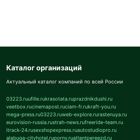
Каталог организаций
Актуальный каталог компаний по всей России
03223.ru
ufille.ru
krasotata.ru
prazdnikdushi.ru
veetbox.ru
cinemapost.ru
ciam-fr.ru
kraft-you.ru
mega-press.ru
03223.ru
web-explore.ru
rastenuya.ru
eurovision-russia.ru
strah-news.ru
freeride-team.ru
itrack-24.ru
sexshopexpress.ru
autostudiopro.ru
alabuga-cityhotel.ru
pornv.ru
atlantpereezd.ru