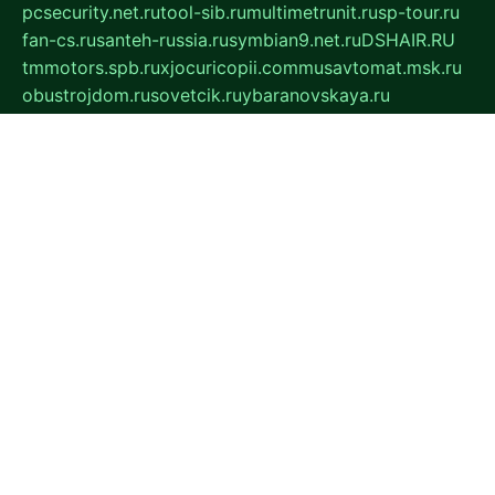
pcsecurity.net.ru
tool-sib.ru
multimetrunit.ru
sp-tour.ru
fan-cs.ru
santeh-russia.ru
symbian9.net.ru
DSHAIR.RU
tmmotors.spb.ru
xjocuricopii.com
musavtomat.msk.ru
obustrojdom.ru
sovetcik.ru
ybaranovskaya.ru
ppknews.ru
cult-alshei.ru
JAPANRUSSIA.RU
proekciyamebel.ru
imper-finans.ru
rim.org.ru
glamourai.ru
brassminus.ru
zabor-pro.ru
ftn.pp.ru
dorogoe58.ru
laimengpacker.ru
kuzova-zapchasti.ru
sageerp.ru
taxodrom.ru
dsrazvitie.ru
hardcity.net.ru
ratinghomegames.ru
topservice25.ru
gubernyan.ru
gtglasslined.ru
ii4.ru
tssport.spb.ru
andorra24.com
blackwallstreet.ru
oboimos.ru
optim-doors.com.ru
ikuch.ru
nycr.org.ru
npa21.ru
vremya-ch.spb.ru
desert000.ru
ivtorgi.ru
ifiori.ru
catalog-statei.ru
dcv.org.ru
spetsmaster174.ru
ipkameryhiseeu.ru
dum26.ru
ruspol.spb.ru
fr-opendp.ru
kam-solnyshko.ru
cheyenne-arapaho.ru
sevzapmetal.spb.ru
ted-lapidus.spb.ru
parasite-eliminator.ru