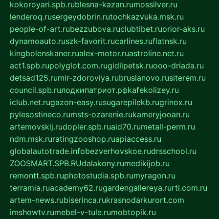
kokoroyari.spb.ru
blesna-kazan.ru
mossilver.ru
lenderoq.ru
sergeydobrin.ru
tochkazvuka.msk.ru
people-of-art.ru
bezzubova.ru
clubtibet.ru
orior-aks.ru
dynamoauto.ru
szk-favorit.ru
carlines.ru
flatnsk.ru
kingbolenskaner.ru
alex-motor.ru
astroline.net.ru
act1.spb.ru
polyglot.com.ru
gidlipetsk.ru
ooo-driada.ru
detsad125.ru
mir-zdoroviya.ru
bruslanovo.ru
siterem.ru
council.spb.ru
лодкипатриот.рф
kafekolizey.ru
iclub.net.ru
gazon-easy.ru
sugarepilekb.ru
grinox.ru
pylesostineco.ru
msts-ozarenie.ru
kameryjooan.ru
artemovskij.ru
dopler.spb.ru
aid70.ru
metall-perm.ru
ndm.msk.ru
ratingzooshop.ru
apiaccess.ru
globalautotrade.info
bezverhovskoe.ru
drsschool.ru
ZOOSMART.SPB.RU
dalakony.ru
medikijob.ru
remontt.spb.ru
photostudia.spb.ru
myragon.ru
terramia.ru
academy62.ru
gardengallereya.ru
rti.com.ru
artem-news.ru
biserinca.ru
krasnodarkurort.com
imshowtv.ru
mebel-v-tule.ru
mobtopik.ru