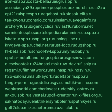
iron-snab.ru
costa-bella.ru
eugrus.pp.ru
associaciya39.ru
primexpo.spb.ru
bezmorchin.ru
ia2.ru
cpt21.ru
ispecspb.ru
regahost.ru
kolosok-elita.ru
tae-kwon.ru
consrio.com.ru
insiam.ru
avegainfo.ru
archery161.ru
bigencyclica.ru
vlast16.ru
korru.net
sarmiento.spb.su
extelopedia.ru
lammin-suo.spb.ru
iskatour.spb.ru
snpi.org.ru
running-line.ru
krygeva-spa.ru
chel.net.ru
rust-loco.ru
dugshop.ru
hl-beta.spb.ru
school494.spb.ru
mymubaby.ru
epoha-metalband.ru
ngr.spb.ru
rusgosnews.com
dieselvostok.ru
24hostel.msk.ru
w-dev.ru
f-ship.ru
regsmi.ru
filmnetwork.ru
malinasp.ru
kinosvin.ru
h2o-salon.ru
malutkayork.ru
deltaprim.spb.ru
tango-perm.ru
gooddir.ru
sgv.su
multiki-online.com
webkrasotki.com
cherinvest.ru
detskiy-ostrov.ru
ankou.spb.ru
alvesta1.ru
pdf-creator.ru
nix-files.org.ru
sakhatoday.ru
elektrikersymboler.ru
sputnikyes.ru
golf2club.msk.ru
aeforums.ru
zallclub.ru