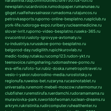
narasimha.ru
djcommodities.ru
nv750.ru
x-ton.ru
newsplain.ru
cardvoice.ru
modopaper.ru
manunae.ru
gbget.ru
alfeihavsalnassr.ru
madoma.ru
tajuncos.ru
petrovkasports.ru
porno-online-besplatno.ru
splclub.ru
york-life.ru
doroga-expo.ru
ribery.ru
cleanmedicine.ru
slovar-ivrit.ru
porno-video-besplatno.ru
seks-365.ru
ovucontrol.ru
sloty-igrovyye-avtomaty.ru
ru-industriya.ru
russkoe-porno-besplatno.ru
belgorod-day.ru
digilith.ru
pichkurovlab.ru
medic-today.ru
taksu.ru
comp123.ru
don-ykt.ru
teensvoice.ru
imgsharing.ru
domashnee-porno.ru
eva-elfie.ru
foto-tur.ru
biz-doska.ru
metropoltravel.ru
veslo-i-yakor.ru
borodino-media.ru
rostotsky.ru
regionufa.ru
weiss-bet.ru
zaryna.ru
casinotablet.ru
universalia.ru
remont-mebeli-moscow.ru
termomur.ru
clubfisher.ru
remstirufa.ru
erdamchi.ru
doramamama.ru
muraviovka-park.ru
worldofwoman.ru
clean-dreams.ru
arkrym.ru
kristinita.ru
dircomputer.ru
healthenter.ru