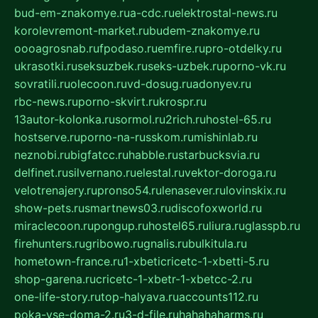
bud-em-znakomye.ru
a-cdc.ru
elektrostal-news.ru
korolevremont-market.ru
budem-znakomye.ru
oooagrosnab.ru
fpodaso.ru
emfire.ru
pro-otdelky.ru
ukrasotki.ru
seksuzbek.ru
seks-uzbek.ru
porno-vk.ru
sovratili.ru
olecoon.ru
vd-dosug.ru
adonyev.ru
rbc-news.ru
porno-skvirt.ru
krospr.ru
13autor-kolonka.ru
sormol.ru
2rich.ru
hostel-65.ru
hostserve.ru
porno-na-russkom.ru
mishinlab.ru
neznobi.ru
bigfatcc.ru
habble.ru
starbucksvia.ru
delfinet.ru
silvernano.ru
elestal.ru
vektor-doroga.ru
velotrenajery.ru
pronso54.ru
lenasever.ru
lovinskix.ru
show-pets.ru
smartnews03.ru
discofoxworld.ru
miraclecoon.ru
pongup.ru
hostel65.ru
liura.ru
glasspb.ru
firehunters.ru
gribowo.ru
gnalis.ru
bulkitula.ru
hometown-france.ru
1-xbeticricetc-1-xbetti-5.ru
shop-garena.ru
cricetc-1-xbetr-1-xbetcc-2.ru
one-life-story.ru
top-halyava.ru
accounts112.ru
poka-vse-doma-2.ru
3-d-file.ru
hahahaharms.ru