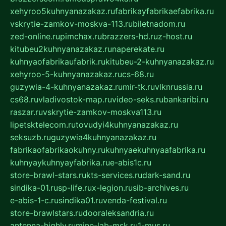
xehyroo5kuhnyanazakaz.ru
fabrikayfabrikaefabrika.ru
vskrytie-zamkov-moskva-113.ru
biletnadom.ru
zed-online.ru
pimchax.ru
brazzers-hd.ru
z-host.ru
kitubeu2kuhnyanazakaz.ru
naperekate.ru
kuhnyaofabrikaufabrik.ru
kitubeu-2-kuhnyanazakaz.ru
xehyroo-5-kuhnyanazakaz.ru
cs-68.ru
guzywia-4-kuhnyanazakaz.ru
mir-tk.ru
vlknrussia.ru
cs68.ru
vladivostok-map.ru
video-seks.ru
bankaribi.ru
raszar.ru
vskrytie-zamkov-moskva113.ru
lipetsktelecom.ru
tovudyi4kuhnyanazakaz.ru
seksuzb.ru
guzywia4kuhnyanazakaz.ru
fabrikaofabrikaokuhny.ru
kuhnyaekuhnyaafabrika.ru
kuhnyaykuhnyayfabrika.ru
e-abis1c.ru
store-brawl-stars.ru
kts-services.ru
dark-sand.ru
sindika-01.ru
sp-life.ru
x-legion.ru
sib-archives.ru
e-abis-1-c.ru
sindika01.ru
venda-festival.ru
store-brawlstars.ru
dooraleksandria.ru
antenna-highly.ru
mine-lab-msk.ru
1-mus.ru