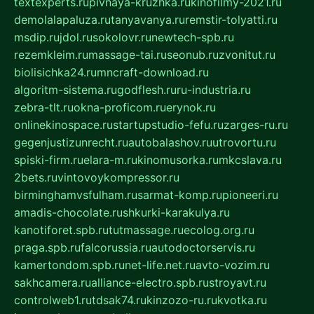
textexperts.ru
pivnaya-kruzhka.ru
kinofilmy-2021.ru
demolalapaluza.ru
tanyavanya.ru
remstir-tolyatti.ru
msdip.ru
jdol.ru
sokolovr.ru
newtech-spb.ru
rezemkleim.ru
massage-tai.ru
seonub.ru
zvonitut.ru
biolisichka24.ru
mncraft-download.ru
algoritm-sistema.ru
godflesh.ru
ru-industria.ru
zebra-tlt.ru
okna-proficom.ru
erynok.ru
onlinekinospace.ru
startupstudio-fefu.ru
zarges-ru.ru
gegenjustizunrecht.ru
autobalashov.ru
utrovortu.ru
spiski-firm.ru
elara-m.ru
kinomusorka.ru
mkcslava.ru
2bets.ru
vintovoykompressor.ru
birminghamvsfulham.ru
sarmat-komp.ru
pioneeri.ru
amadis-chocolate.ru
shkurki-karakulya.ru
kanotiforet.spb.ru
tutmassage.ru
ecolog.org.ru
praga.spb.ru
falcorussia.ru
autodoctorservis.ru
kamertondom.spb.ru
net-life.net.ru
avto-vozim.ru
sakhcamera.ru
alliance-electro.spb.ru
stroyavt.ru
controlweb1.ru
tdsak74.ru
kinzozo-ru.ru
kvotka.ru