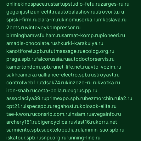
onlinekinospace.ru
startupstudio-fefu.ru
zarges-ru.ru
gegenjustizunrecht.ru
autobalashov.ru
utrovortu.ru
spiski-firm.ru
elara-m.ru
kinomusorka.ru
mkcslava.ru
2bets.ru
vintovoykompressor.ru
birminghamvsfulham.ru
sarmat-komp.ru
pioneeri.ru
amadis-chocolate.ru
shkurki-karakulya.ru
kanotiforet.spb.ru
tutmassage.ru
ecolog.org.ru
praga.spb.ru
falcorussia.ru
autodoctorservis.ru
kamertondom.spb.ru
net-life.net.ru
avto-vozim.ru
sakhcamera.ru
alliance-electro.spb.ru
stroyavt.ru
controlweb1.ru
tdsak74.ru
kinzozo-ru.ru
kvotka.ru
iron-snab.ru
costa-bella.ru
eugrus.pp.ru
associaciya39.ru
primexpo.spb.ru
bezmorchin.ru
ia2.ru
cpt21.ru
ispecspb.ru
regahost.ru
kolosok-elita.ru
tae-kwon.ru
consrio.com.ru
insiam.ru
avegainfo.ru
archery161.ru
bigencyclica.ru
vlast16.ru
korru.net
sarmiento.spb.su
extelopedia.ru
lammin-suo.spb.ru
iskatour.spb.ru
snpi.org.ru
running-line.ru