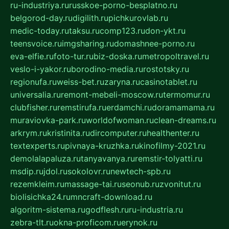
ru-industriya.ru
russkoe-porno-besplatno.ru
belgorod-day.ru
digilith.ru
pichkurovlab.ru
medic-today.ru
taksu.ru
comp123.ru
don-ykt.ru
teensvoice.ru
imgsharing.ru
domashnee-porno.ru
eva-elfie.ru
foto-tur.ru
biz-doska.ru
metropoltravel.ru
veslo-i-yakor.ru
borodino-media.ru
rostotsky.ru
regionufa.ru
weiss-bet.ru
zaryna.ru
casinotablet.ru
universalia.ru
remont-mebeli-moscow.ru
termomur.ru
clubfisher.ru
remstirufa.ru
erdamchi.ru
doramamama.ru
muraviovka-park.ru
worldofwoman.ru
clean-dreams.ru
arkrym.ru
kristinita.ru
dircomputer.ru
healthenter.ru
textexperts.ru
pivnaya-kruzhka.ru
kinofilmy-2021.ru
demolalapaluza.ru
tanyavanya.ru
remstir-tolyatti.ru
msdip.ru
jdol.ru
sokolovr.ru
newtech-spb.ru
rezemkleim.ru
massage-tai.ru
seonub.ru
zvonitut.ru
biolisichka24.ru
mncraft-download.ru
algoritm-sistema.ru
godflesh.ru
ru-industria.ru
zebra-tlt.ru
okna-proficom.ru
erynok.ru