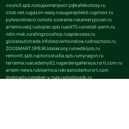
council.spb.ru
лодкипатриот.рф
kafekolizey.ru
iclub.net.ru
gazon-easy.ru
sugarepilekb.ru
grinox.ru
pylesostineco.ru
msts-ozarenie.ru
kameryjooan.ru
artemovskij.ru
dopler.spb.ru
aid70.ru
metall-perm.ru
ndm.msk.ru
ratingzooshop.ru
apiaccess.ru
globalautotrade.info
bezverhovskoe.ru
drsschool.ru
ZOOSMART.SPB.RU
dalakony.ru
medikijob.ru
remontt.spb.ru
photostudia.spb.ru
myragon.ru
terramia.ru
academy62.ru
gardengallereya.ru
rti.com.ru
artem-news.ru
biserinca.ru
krasnodarkurort.com
imshowtv.ru
mebel-v-tule.ru
mobtopik.ru
pcsecurity.net.ru
tool-sib.ru
multimetrunit.ru
sp-tour.ru
fan-cs.ru
santeh-russia.ru
symbian9.net.ru
DSHAIR.RU
tmmotors.spb.ru
xjocuricopii.com
musavtomat.msk.ru
obustrojdom.ru
sovetcik.ru
ybaranovskaya.ru
ppknews.ru
cult-alshei.ru
JAPANRUSSIA.RU
proekciyamebel.ru
imper-finans.ru
rim.org.ru
glamourai.ru
brassminus.ru
zabor-pro.ru
ftn.pp.ru