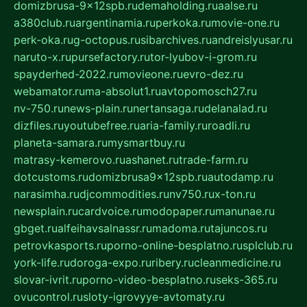
domizbrusa-9x12spb.ru
demaholding.ru
aalse.ru
a380club.ru
argentinamia.ru
perkoka.ru
movie-one.ru
perk-oka.ru
g-octopus.ru
sibarchives.ru
andreislyusar.ru
naruto-x.ru
pursefactory.ru
tor-lyubov-i-grom.ru
spayderhed-2022.ru
movieone.ru
evro-dez.ru
webamator.ru
ma-absolut1.ru
avtopomosch27.ru
nv-750.ru
news-plain.ru
nertansaga.ru
delanalad.ru
dizfiles.ru
youtubefree.ru
aria-family.ru
roadli.ru
planeta-samara.ru
mysmartbuy.ru
matrasy-kemerovo.ru
ashanet.ru
trade-farm.ru
dotcustoms.ru
domizbrusa9x12spb.ru
autodamp.ru
narasimha.ru
djcommodities.ru
nv750.ru
x-ton.ru
newsplain.ru
cardvoice.ru
modopaper.ru
manunae.ru
gbget.ru
alfeihavsalnassr.ru
madoma.ru
tajuncos.ru
petrovkasports.ru
porno-online-besplatno.ru
splclub.ru
york-life.ru
doroga-expo.ru
ribery.ru
cleanmedicine.ru
slovar-ivrit.ru
porno-video-besplatno.ru
seks-365.ru
ovucontrol.ru
sloty-igrovyye-avtomaty.ru