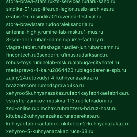
store-brawl-stars.ru
kts-services.ru
dark-sand.ru
sindika-01.ru
sp-life.ru
x-legion.ru
sib-archives.ru
e-abis-1-c.ru
sindika01.ru
venda-festival.ru
store-brawlstars.ru
dooraleksandria.ru
antenna-highly.ru
mine-lab-msk.ru
1-mus.ru
3-sex-porn.ru
ban-damn.ru
purse-factory.ru
viagra-tablet.ru
fasbags.ru
adler-jun.ru
bandamn.ru
fincontech.ru
3sexporn.ru
1mus.ru
darksand.ru
rebus-toys.ru
minelab-msk.ru
alabuga-cityhotel.ru
medsprawo-4-ka.ru
2864420.ru
blagodarenie-spb.ru
zajmy24.ru
tovudyi-4-kuhnyanazakaz.ru
brazzerscom.ru
medsprawo4ka.ru
xehyroo5kuhnyanazakaz.ru
fabrikayfabrikaefabrika.ru
vskrytie-zamkov-moskva-113.ru
biletnadom.ru
zed-online.ru
pimchax.ru
brazzers-hd.ru
z-host.ru
kitubeu2kuhnyanazakaz.ru
naperekate.ru
kuhnyaofabrikaufabrik.ru
kitubeu-2-kuhnyanazakaz.ru
xehyroo-5-kuhnyanazakaz.ru
cs-68.ru