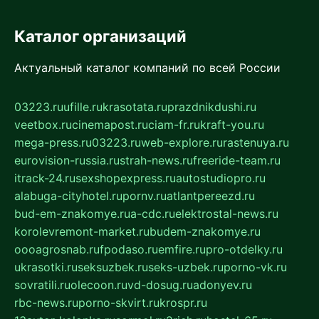
Каталог организаций
Актуальный каталог компаний по всей России
03223.ru
ufille.ru
krasotata.ru
prazdnikdushi.ru
veetbox.ru
cinemapost.ru
ciam-fr.ru
kraft-you.ru
mega-press.ru
03223.ru
web-explore.ru
rastenuya.ru
eurovision-russia.ru
strah-news.ru
freeride-team.ru
itrack-24.ru
sexshopexpress.ru
autostudiopro.ru
alabuga-cityhotel.ru
pornv.ru
atlantpereezd.ru
bud-em-znakomye.ru
a-cdc.ru
elektrostal-news.ru
korolevremont-market.ru
budem-znakomye.ru
oooagrosnab.ru
fpodaso.ru
emfire.ru
pro-otdelky.ru
ukrasotki.ru
seksuzbek.ru
seks-uzbek.ru
porno-vk.ru
sovratili.ru
olecoon.ru
vd-dosug.ru
adonyev.ru
rbc-news.ru
porno-skvirt.ru
krospr.ru