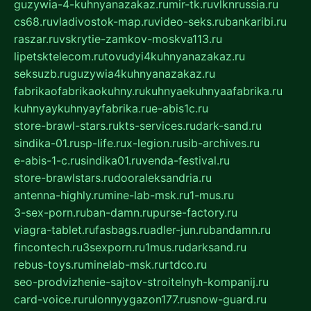
guzywia-4-kuhnyanazakaz.ru
mir-tk.ru
vlknrussia.ru
cs68.ru
vladivostok-map.ru
video-seks.ru
bankaribi.ru
raszar.ru
vskrytie-zamkov-moskva113.ru
lipetsktelecom.ru
tovudyi4kuhnyanazakaz.ru
seksuzb.ru
guzywia4kuhnyanazakaz.ru
fabrikaofabrikaokuhny.ru
kuhnyaekuhnyaafabrika.ru
kuhnyaykuhnyayfabrika.ru
e-abis1c.ru
store-brawl-stars.ru
kts-services.ru
dark-sand.ru
sindika-01.ru
sp-life.ru
x-legion.ru
sib-archives.ru
e-abis-1-c.ru
sindika01.ru
venda-festival.ru
store-brawlstars.ru
dooraleksandria.ru
antenna-highly.ru
mine-lab-msk.ru
1-mus.ru
3-sex-porn.ru
ban-damn.ru
purse-factory.ru
viagra-tablet.ru
fasbags.ru
adler-jun.ru
bandamn.ru
fincontech.ru
3sexporn.ru
1mus.ru
darksand.ru
rebus-toys.ru
minelab-msk.ru
rtdco.ru
seo-prodvizhenie-sajtov-stroitelnyh-kompanij.ru
card-voice.ru
rulonnyygazon177.ru
snow-guard.ru