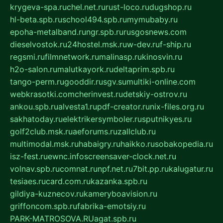
krygeva-spa.ru
chel.net.ru
rust-loco.ru
dugshop.ru
hl-beta.spb.ru
school494.spb.ru
mymubaby.ru
epoha-metalband.ru
ngr.spb.ru
rusgosnews.com
dieselvostok.ru
24hostel.msk.ru
w-dev.ru
f-ship.ru
regsmi.ru
filmnetwork.ru
malinasp.ru
kinosvin.ru
h2o-salon.ru
malutkayork.ru
deltaprim.spb.ru
tango-perm.ru
gooddir.ru
sgv.su
multiki-online.com
webkrasotki.com
cherinvest.ru
detskiy-ostrov.ru
ankou.spb.ru
alvesta1.ru
pdf-creator.ru
nix-files.org.ru
sakhatoday.ru
elektrikersymboler.ru
sputnikyes.ru
golf2club.msk.ru
aeforums.ru
zallclub.ru
multimodal.msk.ru
habaigry.ru
haikko.ru
sobakopedia.ru
isz-fest.ru
ewnc.info
screensaver-clock.net.ru
volnav.spb.ru
comnat.ru
npf.net.ru
7bit.pp.ru
kalugatur.ru
tesiaes.ru
card.com.ru
kazanka.spb.ru
gildiya-kuznecov.ru
kameryboavision.ru
griffoncom.spb.ru
fabrika-emotsiy.ru
PARK-MATROSOVA.RU
agat.spb.ru