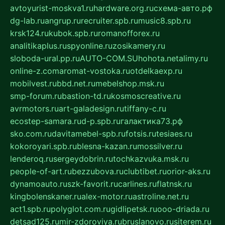
avtoyurist-moskva1.ru
hardware.org.ru
схема-авто.рф
dg-lab.ru
angrup.ru
recruiter.spb.ru
music8.spb.ru
krsk124.ru
kubok.spb.ru
romanofforex.ru
analitikaplus.ru
spyonline.ru
zosikamery.ru
sloboda-ural.pp.ru
AUTO-COM.SU
hohota.net
alimy.ru
online-z.com
aromat-vostoka.ru
otdelkaexp.ru
mobilvest.ru
bbd.net.ru
mebelshop.msk.ru
smp-forum.ru
bastion-td.ru
kosmoscreative.ru
avrmotors.ru
art-galadesign.ru
tiffany-c.ru
ecostep-samara.ru
d-p.spb.ru
галактика73.рф
sko.com.ru
davitamebel-spb.ru
fotsis.ru
tesiaes.ru
kokoroyari.spb.ru
blesna-kazan.ru
mossilver.ru
lenderoq.ru
sergeydobrin.ru
tochkazvuka.msk.ru
people-of-art.ru
bezzubova.ru
clubtibet.ru
orior-aks.ru
dynamoauto.ru
szk-favorit.ru
carlines.ru
flatnsk.ru
kingbolenskaner.ru
alex-motor.ru
astroline.net.ru
act1.spb.ru
polyglot.com.ru
gidlipetsk.ru
ooo-driada.ru
detsad125.ru
mir-zdoroviya.ru
bruslanovo.ru
siterem.ru