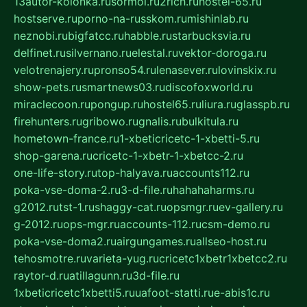
13autor-kolonka.ru
sormol.ru
2rich.ru
hostel-65.ru
hostserve.ru
porno-na-russkom.ru
mishinlab.ru
neznobi.ru
bigfatcc.ru
habble.ru
starbucksvia.ru
delfinet.ru
silvernano.ru
elestal.ru
vektor-doroga.ru
velotrenajery.ru
pronso54.ru
lenasever.ru
lovinskix.ru
show-pets.ru
smartnews03.ru
discofoxworld.ru
miraclecoon.ru
pongup.ru
hostel65.ru
liura.ru
glasspb.ru
firehunters.ru
gribowo.ru
gnalis.ru
bulkitula.ru
hometown-france.ru
1-xbeticricetc-1-xbetti-5.ru
shop-garena.ru
cricetc-1-xbetr-1-xbetcc-2.ru
one-life-story.ru
top-halyava.ru
accounts112.ru
poka-vse-doma-2.ru
3-d-file.ru
hahahaharms.ru
g2012.ru
tst-1.ru
shaggy-cat.ru
opsmgr.ru
ev-gallery.ru
g-2012.ru
ops-mgr.ru
accounts-112.ru
csm-demo.ru
poka-vse-doma2.ru
airgungames.ru
allseo-host.ru
tehosmotre.ru
varieta-yug.ru
cricetc1xbetr1xbetcc2.ru
raytor-d.ru
atillagunn.ru
3d-file.ru
1xbeticricetc1xbetti5.ru
uafoot-statti.ru
e-abis1c.ru